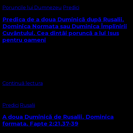
Poruncile lui Dumnezeu
Predici
Predica de a doua Duminică după Rusalii.
Dominica Normata sau Duminica Împlinirii
Cuvântului. Cea dintâi poruncă a lui Isus
pentru oameni
Duminica a doua după Cinzecime, prima Duminică după
sărbătoarea Sfintei Treimi sau Dominica Formata, o
constituie Duminica Împlinirii Cuvântului sau Dominica
Normata. Ceea ce prăznuim astăzi ca și dată de …
Continuă lectura
Predici
Rusalii
A doua Duminică de Rusalii. Dominica
formata. Fapte 2:21,37-39