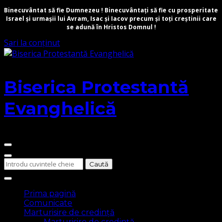
Binecuvântat să fie Dumnezeu ! Binecuvântați să fie cu prosperitate
Israel și urmașii lui Avram, Isac și Iacov precum și toți creștinii care
se adună în Hristos Domnul !
Sari la conținut
Biserica Protestantă
Evanghelică
Cauți
ceva?
Prima pagină
Comunicate
Marturisire de credință
Marturisire de credință