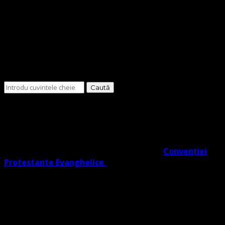
Cauți
ceva?
O Biserică Protestantă Evanghelică cu o doctrină în
trunchiul comun al Reformei rezultat din învățătura
Lutherană, Moraviană Boemă și Valdenză în acord cu
Noul Testament. O biserică cu adevărat Evanghelic-
Lutherană în slujba ta co- semnatară a
Convenției
Protestante Evanghelice
din Europa.
Biserica noastră învață credincioșii săi Poruncile
Domnului ISUS care reprezintă EVANGHELIA, regăsite în
Noul Testament (potrivit Fapte 1:2), și facem distincție
clară între Legea lui Dumnezeu dată Evreilor prin Moise