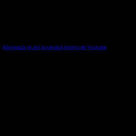
Contact: contact@bisericaevanghelica.com
Ne puteți susține financiar. Iată datele noastre: Conventia
Protestantă Evanghelică Valdenză-Metodistă-Lutherană ,
IBAN: RO84BRDE360SV00405463600, in RON, Banca
B.R.D. - G.S.G., SWIFT CODE: BRDEROBU
Abonează-te aici la canalul nostru de Youtube
Următorul serviciu divin online
Duminica de la ora 11:00 – 11:45
România
,
ora 10:00-
10:45 Austria, Ungaria, Germania, Belgia, Franța, ora
9:00-9:45 Anglia, Irlanda suntem online pe Google Meet