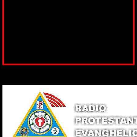
fond pentru a ne salariza pastorii, nu avem construcții
unde să ne adunăm, sediul nostru este în locuința unuia
dintre slujitorii noștri. Ajutorul tău este o binecuvântare
Contul nostru: IBAN: RO84BRDE360SV00405463600, in
RON, Banca B.R.D. - G.S.G., SWIFT CODE: BRDEROBU
Poți dona prin paypal sau card, ajutând lucrarea
noastră. Dumnezeu răsplătește însutit efortul tău
pentru Biserica Protestantă Evanghelică
Binecuvântate fie cu iertare și mântuire sufletele care
ajută Biserica noastră !