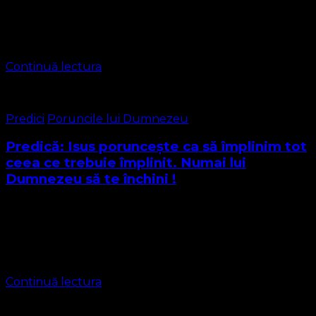
practică Confirmarea membrală În lecția trecută am
vorbit despre actul punerii mâinilor și am aflat că el este
prezent la confirmare, …
Continuă lectura
Predici
Poruncile lui Dumnezeu
Predică: Isus poruncește ca să împlinim tot
ceea ce trebuie împlinit. Numai lui
Dumnezeu să te închini !
Dragi frați și surori în Domnul Textul Biblic pentru astăzi
este găsit în Evanghelia după Matei, citim Cuvântul
Domnului Matei cap. 3:14-17 14 Dar Ioan căuta să-l
oprească. „Eu”, zicea …
Continuă lectura