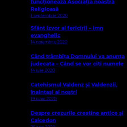
funcționează Asociația noastră
Religioasă
1 septembrie 2020
Sfânt izvor al fericirii – imn
evanghelic
14 noiembrie 2020
Când trâmbița Domnului va anunța
judecata – Când se vor citi numele
14 iulie 2020
Catehismul Valdenz și Valdenzii,
înaintași ai noștri
19 iunie 2020
Despre crezurile creștine antice și
Calcedon
26 iulie 2020