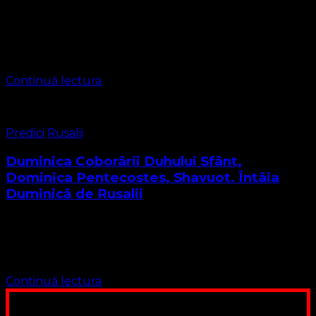
În scopul de a avea deplin consens în Sărbătorirea
Duhului Sfânt, împreună cu ceilalți creștini care cheamă
Numele Domnului, și în această Duminică vom avea o
nouă referire la Rusalii. …
Continuă lectura
Predici
Rusalii
Duminica Coborârii Duhului Sfânt,
Dominica Pentecostes, Shavuot. Întâia
Duminică de Rusalii
Cuvântul Domnului pentru ziua de astăzi se găsește în
Cartea Faptele Apostolilor Cap . 2 :1-38 și 1 Corinteni Cap.
16 :7 și 8 2 Corinteni 3:17 Faptele apostolilor Capitolul …
Continuă lectura
Poți dona bani și să sprijini această lucrare a Domnului.
Suntem cea mai nevoiașă biserică din România. Nu avem