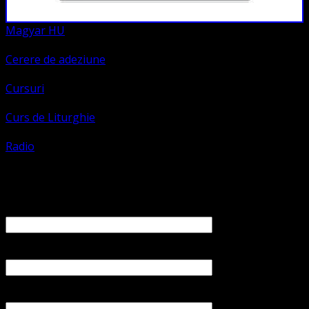
Magyar HU
Cerere de adeziune
Cursuri
Curs de Liturghie
Radio
Contact
Numele tău (obligatoriu)
Emailul tău (obligatoriu)
Numărul tău de telefon