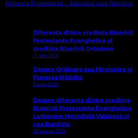
Reforma Protestantă – Adevărul care Rămâne
Cele mai citite
Diferența dintre credința Bisericii
Protestante Evanghelice și
credința Bisericii Ortodoxe
21 iulie 2021
Despre Ordinare sau Hirotonire și
Punerea Mâinilor
5 iunie 2020
Despre diferența dintre credința
Bisericii Protestante Evanghelice
Lutherane Metodistă Valdenză și
cea Baptistă
29 martie 2021