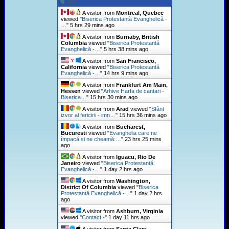
A visitor from
Montreal, Quebec
viewed "
Biserica Protestantă Evanghelică -
…
"
5 hrs 29 mins ago
A visitor from
Burnaby, British
Columbia
viewed "
Biserica Protestantă
Evanghelică -…
"
5 hrs 38 mins ago
A visitor from
San Francisco,
California
viewed "
Biserica Protestantă
Evanghelică -…
"
14 hrs 9 mins ago
A visitor from
Frankfurt Am Main,
Hessen
viewed "
Arhive Harfa de cantari -
Biserica…
"
15 hrs 30 mins ago
A visitor from
Arad
viewed "
Sfânt
izvor al fericirii - imn…
"
15 hrs 36 mins ago
A visitor from
Bucharest,
Bucuresti
viewed "
Evanghelia care ne
împacă și ne cheamă:…
"
23 hrs 25 mins
ago
A visitor from
Iguacu, Rio De
Janeiro
viewed "
Biserica Protestantă
Evanghelică -…
"
1 day 2 hrs ago
A visitor from
Washington,
District Of Columbia
viewed "
Biserica
Protestantă Evanghelică -…
"
1 day 2 hrs
ago
A visitor from
Ashburn, Virginia
viewed "
Contact -
"
1 day 11 hrs ago