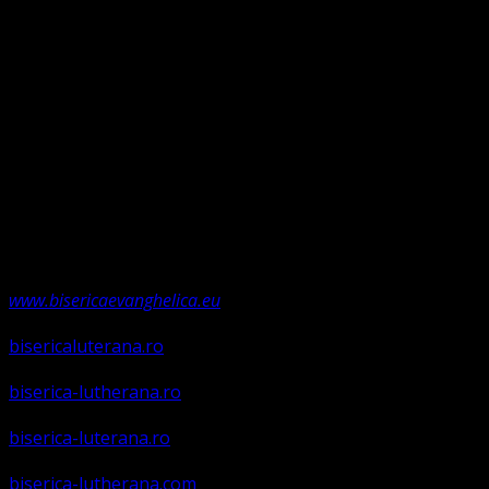
și Evanghelie, Legea iudaică nu mai ține, ea a fost valabilă
doar până la Ioan Botezătorul (Luca 16:16). Faptul că ne
întemeiem credința pe Porunca Domnului așa cum o
relevă Martin Luther, nu înseamnă că am fi o biserică a
legii ci a Poruncii lui Hristos care așa a ordonat „și
învățații să păzească tot ce Eu v-am poruncit”.
Această biserică este o Biserică Evanghelică
Valdenză, Metodistă și Lutherană și este formată în
structura reglementată de art. 4,5 și 6 Legea
489/2006
Asociație Religioasă în curs de înscriere în
Registrul Asociațiilor Religioase.
www.bisericaevanghelica.eu
bisericaluterana.ro
biserica-lutherana.ro
biserica-luterana.ro
biserica-lutherana.com