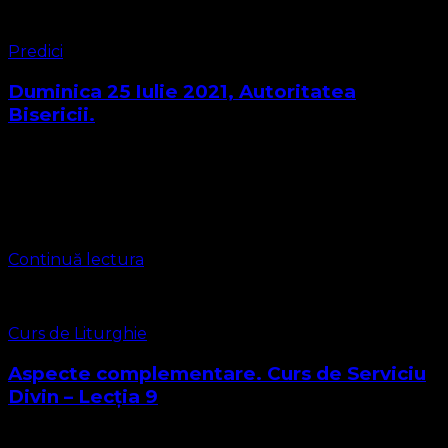
Predici
Duminica 25 Iulie 2021, Autoritatea
Bisericii.
Predică: Leontiuc Marius Sebastian Cântare: fr. Popa
Cornel Predica pentru ziua de astăzi se află în materialul
video. Textul Biblic este următorul Matei 16:18 Şi Eu îţi
spun: tu eşti …
Continuă lectura
Curs de Liturghie
Aspecte complementare. Curs de Serviciu
Divin – Lecția 9
În lecția aceasta vom aborda Confirmarea și Chestiuni de