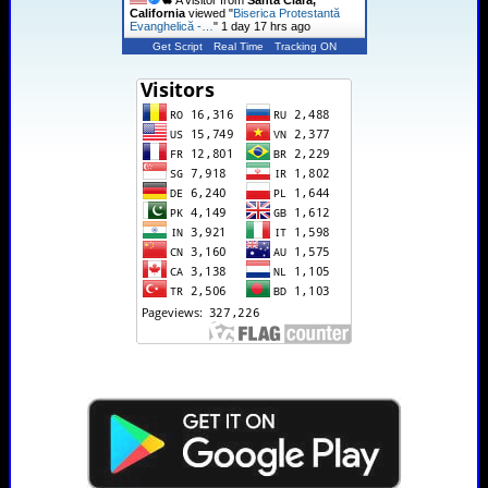
A visitor from
Santa Clara,
California
viewed "
Biserica Protestantă
Evanghelică -…
"
1 day 17 hrs ago
Get Script
Real Time
Tracking ON