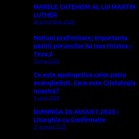
MARELE CATEHISM AL LUI MARTIN
LUTHER
23 octombrie 2020
Noțiuni preliminare: Importanța
păzirii poruncilor lui Isus Hristos –
Teza 2
13 mai 2020
Ce este apologetica celor patru
evangheliști. Care este Cristologia
noastră?
9 iunie 2023
DUMINICA 20 AUGUST 2023 –
Liturghia cu Confirmație
21 august 2023