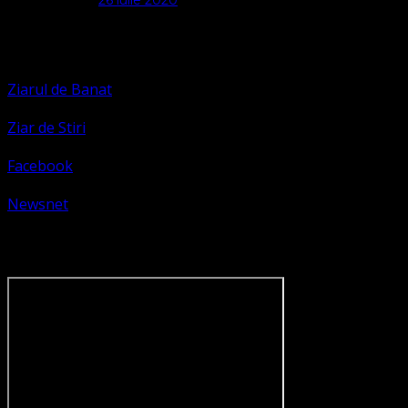
Apariții Media
Ziarul de Banat
Ziar de Stiri
Facebook
Newsnet
Dorim un like pe newsnet