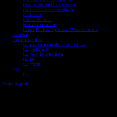
Poruncile lui Dumnezeu
manifestare de credință
Catehism
Istoria Bisericii
Harfa de cantari
Liturghia Evanghelică Missa Simplex
Predici
Grup membrii
Grup Comunitate Electronică
Consistoriul
Cerere de adeziune
Radio
Contact
RO
HU
Prima pagină
.
.
Arăt
6 rezultat(e)