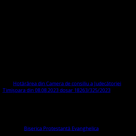
Strada Sinaia 19,
Ghiroda 307200 IBAN: RO84BRDE360SV00405463600 BRD
ORGANIZAȚIA RELIGIOASĂ CONVENŢIA
PROTESTANTĂ EVANGHELICĂ VALDENZĂ
– METODISTĂ – LUTHERANĂ
CIF 16759059 aprobată cu modificări la statut și denumire
prin
Hotărârea din Camera de consiliu a Judecătoriei
Timișoara din 08.08.2023 dosar 18263/325/2023
.
ASOCIAȚIA RELIGIOASĂ este prezentă și în România prin
Organizația religioasă.
pastor coordonator: Leontiuc Marius
Pastor la
Biserica Protestantă Evanghelica