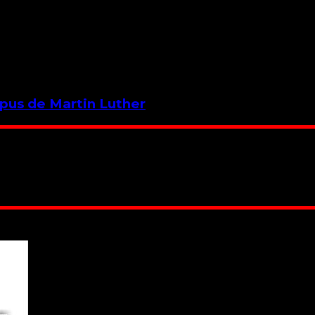
mpus de Martin Luther
 Suntem cea mai nevoiașă biserică din România. Nu avem fond 
ru este în locuința unuia dintre slujitorii noștri. Ajutorul t
RO84BRDE360SV00405463600, in RON, Banca B.R.D. - G.S.G.
 lucrarea noastră. Dumnezeu răsplătește însutit efortul tău
 Biserica noastră !