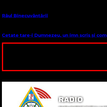
Râul Binecuvântării
Cetate tare-i Dumnezeu, un imn scris și co
Poți dona bani și să sprijini această lucrare a Domnului.
ne adunăm, sediul nost
Contul nostru: IBAN: 
Poți dona prin paypal sau card, ajutând
Binecuvântate fie cu iertare și mântuire sufletele care ajută