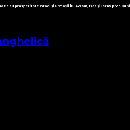
fie cu prosperitate Israel și urmașii lui Avram, Isac și Iacov precum și
anghelică