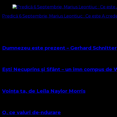
articole
Predică 6 Septembrie, Marius Leontiuc : Ce este A crede
S-ar putea să vă intereseze și...
Dumnezeu este prezent – Gerhard Schnitter
Ești Necuprins și Sfânt – un imn compus de
Voința ta, de Leila Naylor Morris
O, ce valuri de-ndurare