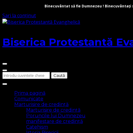
Binecuvântat să fie Dumnezeu ! Binecuvântați să 
Sari la conținut
Biserica Protestantă Ev
Cauți
ceva?
Prima pagină
Comunicate
Marturisire de credință
Marturisire de credință
Poruncile lui Dumnezeu
manifestare de credință
Catehism
Istoria Bisericii