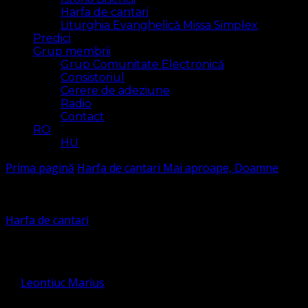
Harfa de cantari
Liturghia Evanghelică Missa Simplex
Predici
Grup membrii
Grup Comunitate Electronică
Consistoriul
Cerere de adeziune
Radio
Contact
RO
HU
Prima pagină
Harfa de cantari
Mai aproape, Doamne
Harfa de cantari
Mai aproape, Doamne
de
Leontiuc Marius