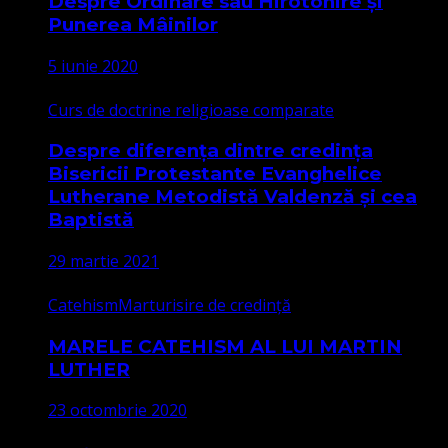
Despre Ordinare sau Hirotonire și
Punerea Mâinilor
5 iunie 2020
Curs de doctrine religioase comparate
Despre diferența dintre credința
Bisericii Protestante Evanghelice
Lutherane Metodistă Valdenză și cea
Baptistă
29 martie 2021
Catehism
Marturisire de credință
MARELE CATEHISM AL LUI MARTIN
LUTHER
23 octombrie 2020