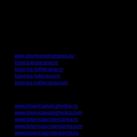
învățații să păzească tot ce Eu v-am poruncit”.
Această biserică este o Biserică Evanghelică
Valdenză, Metodistă și Lutherană și este formată în
structura reglementată de art. 4,5 și 6 Legea
489/2006
Asociație Religioasă în curs de înscriere în
Registrul Asociațiilor Religioase.
www.bisericaevanghelica.eu
bisericaluterana.ro
biserica-lutherana.ro
biserica-luterana.ro
biserica-lutherana.com
www.bisericaevanghelica.ro
www.bisericaevanghelica.com
www.bisericaprotestanta.ro
www.bisericaprotestanta.com
www.bisericaprotestanta.eu