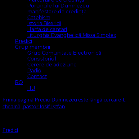
Poruncile lui Dumnezeu
manifestare de credință
Catehism
Istoria Bisericii
Harfa de cantari
Liturghia Evanghelică Missa Simplex
Predici
Grup membrii
Grup Comunitate Electronică
Consistoriul
Cerere de adeziune
Radio
Contact
RO
HU
Prima pagină
Predici
Dumnezeu este lângă cei care-L
cheamă, pastor Iosif Iștfan
Predici