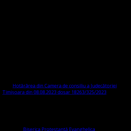
Strada Sinaia 19,
Ghiroda 307200 IBAN: RO84BRDE360SV00405463600 BRD
ORGANIZAȚIA RELIGIOASĂ CONVENŢIA
PROTESTANTĂ EVANGHELICĂ VALDENZĂ
– METODISTĂ – LUTHERANĂ
CIF 16759059 aprobată cu modificări la statut și denumire
prin
Hotărârea din Camera de consiliu a Judecătoriei
Timișoara din 08.08.2023 dosar 18263/325/2023
.
ASOCIAȚIA RELIGIOASĂ este prezentă și în România prin
Organizația religioasă.
pastor coordonator: Leontiuc Marius
Pastor la
Biserica Protestantă Evanghelica