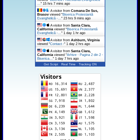
…
"
15 hrs 7 mins ago
A visitor from
Comana De Sus,
Brasov
viewed "
Biserica Protestantă
Evanghelică -…
"
23 hrs 9 mins ago
A visitor from
Santa Clara,
California
viewed "
Biserica Protestantă
Evanghelică -…
"
1 day 1 hr ago
A visitor from
Ashburn, Virginia
viewed "
Contact -
"
1 day 2 hrs ago
A visitor from
Santa Clara,
California
viewed "
Arhive - Pagina 2 din 2 -
Biserica…
"
1 day 7 hrs ago
Get Script
Real Time
Tracking ON