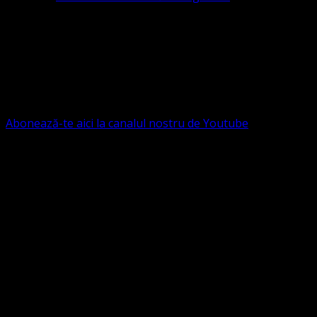
Contact: contact@bisericaevanghelica.com
Ne puteți susține financiar. Iată datele noastre: Conventia
Protestantă Evanghelică Valdenză-Metodistă-Lutherană ,
IBAN: RO84BRDE360SV00405463600, in RON, Banca
B.R.D. - G.S.G., SWIFT CODE: BRDEROBU
Abonează-te aici la canalul nostru de Youtube
Următorul serviciu divin online
Duminica de la ora 11:00 – 11:45
România
,
ora 10:00-
10:45 Austria, Ungaria, Germania, Belgia, Franța, ora