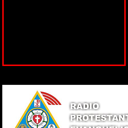
Suntem cea mai nevoiașă biserică din România. Nu avem
fond pentru a ne salariza pastorii, nu avem construcții
unde să ne adunăm, sediul nostru este în locuința unuia
dintre slujitorii noștri. Ajutorul tău este o binecuvântare
Contul nostru: IBAN: RO84BRDE360SV00405463600, in
RON, Banca B.R.D. - G.S.G., SWIFT CODE: BRDEROBU
Poți dona prin paypal sau card, ajutând lucrarea
noastră. Dumnezeu răsplătește însutit efortul tău
pentru Biserica Protestantă Evanghelică
Binecuvântate fie cu iertare și mântuire sufletele care
ajută Biserica noastră !