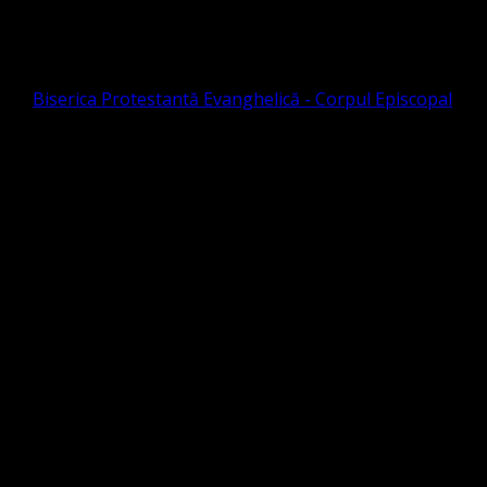
Dumnezeu este lângă cei care-L
cheamă, pastor Iosif Iștfan
de
Biserica Protestantă Evanghelică - Corpul Episcopal