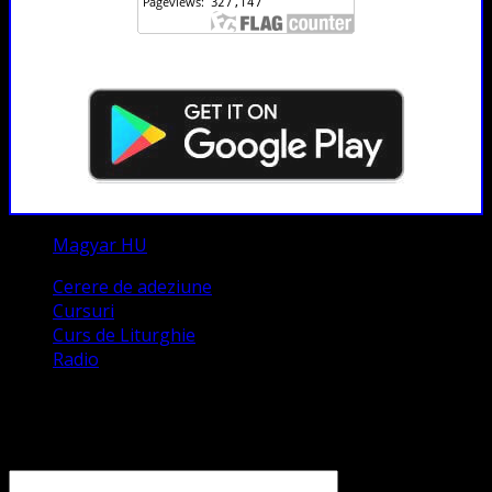
Magyar HU
Cerere de adeziune
Cursuri
Curs de Liturghie
Radio
Contact
Numele tău (obligatoriu)