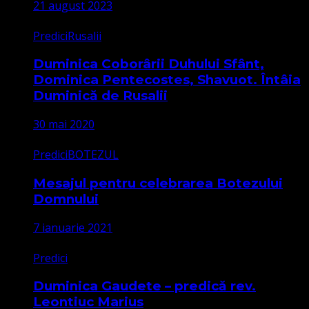
21 august 2023
Predici
Rusalii
Duminica Coborârii Duhului Sfânt,
Dominica Pentecostes, Shavuot. Întâia
Duminică de Rusalii
30 mai 2020
Predici
BOTEZUL
Mesajul pentru celebrarea Botezului
Domnului
7 ianuarie 2021
Predici
Duminica Gaudete – predică rev.
Leontiuc Marius