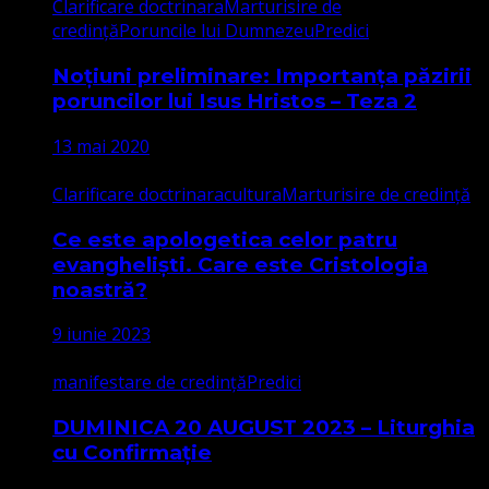
Clarificare doctrinara
Marturisire de
credință
Poruncile lui Dumnezeu
Predici
Noțiuni preliminare: Importanța păzirii
poruncilor lui Isus Hristos – Teza 2
13 mai 2020
Clarificare doctrinara
cultura
Marturisire de credință
Ce este apologetica celor patru
evangheliști. Care este Cristologia
noastră?
9 iunie 2023
manifestare de credință
Predici
DUMINICA 20 AUGUST 2023 – Liturghia
cu Confirmație