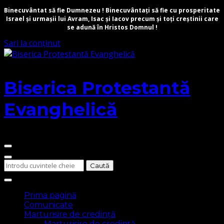
Binecuvântat să fie Dumnezeu ! Binecuvântați să fie cu prosperitate
Israel și urmașii lui Avram, Isac și Iacov precum și toți creștinii care
se adună în Hristos Domnul !
Sari la conținut
Biserica Protestantă
Evanghelică
Cauți
ceva?
Prima pagină
Comunicate
Marturisire de credință
Marturisire de credință