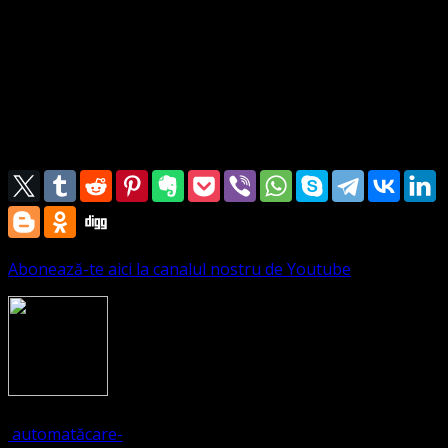
Domnul îl scapă totdeauna din ea.
20 Toate oasele i le păzeşte, ca niciunul din ele să nu i se
sfărâme.
21 Pe cel rău îl omoară nenorocirea, dar vrăjmaşii celui fără
prihană sunt pedepsiţi.
22 Domnul scapă sufletul robilor Săi şi niciunul din cei ce se
încred în El nu este osândit.
Abonează-te aici la canalul nostru de Youtube
1303
(Visited 339 times, 1 visits today)
automată
care-