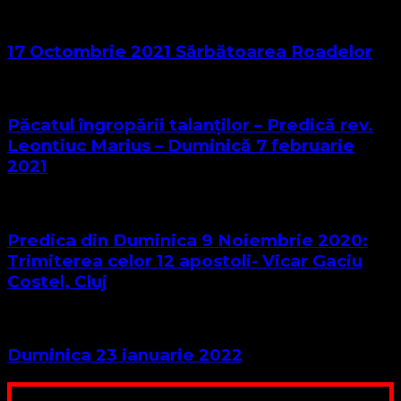
17 Octombrie 2021 Sărbătoarea Roadelor
Păcatul îngropării talanților – Predică rev.
Leontiuc Marius – Duminică 7 februarie
2021
Predica din Duminica 9 Noiembrie 2020:
Trimiterea celor 12 apostoli- Vicar Gaciu
Costel, Cluj
Duminica 23 ianuarie 2022
Poți dona bani și să sprijini această lucrare a Domnului.