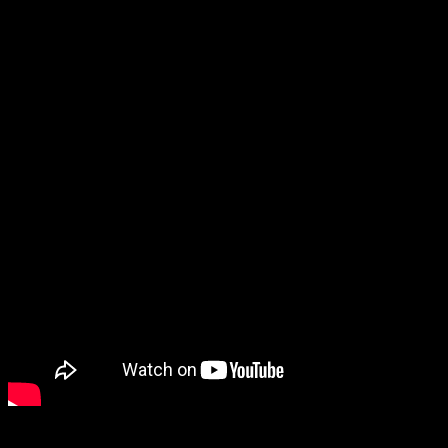
Mesajul și salutul fratelui Pastor Iosif Iștfan de la Biserica