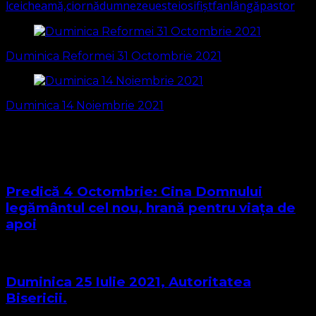
l
cei
cheamă,
ciornă
dumnezeu
este
iosif
iștfan
lângă
pastor
Navigare
în
Duminica Reformei 31 Octombrie 2021
articole
Duminica 14 Noiembrie 2021
S-ar putea să vă intereseze și...
Predică 4 Octombrie: Cina Domnului
legământul cel nou, hrană pentru viața de
apoi
Duminica 25 Iulie 2021, Autoritatea
Bisericii.