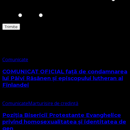
Comunicate
Comunicate
COMUNICAT OFICIAL față de condamnarea
lui Päivi Räsänen și episcopului lutheran al
Finlandei
Comunicate
Marturisire de credință
Poziția Bisericii Protestante Evanghelice
privind homosexualitatea și identitatea de
gen