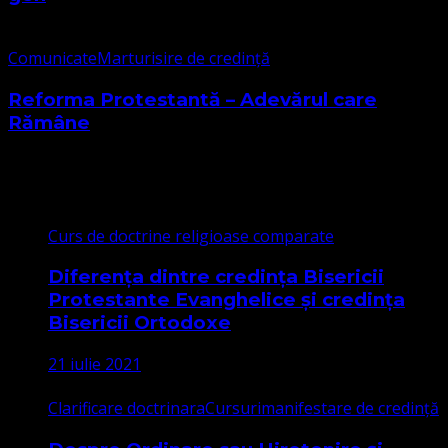
Comunicate
Marturisire de credință
Reforma Protestantă – Adevărul care
Rămâne
Cele mai citite
Curs de doctrine religioase comparate
Diferența dintre credința Bisericii
Protestante Evanghelice și credința
Bisericii Ortodoxe
21 iulie 2021
Clarificare doctrinara
Cursuri
manifestare de credință