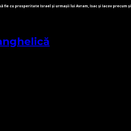
fie cu prosperitate Israel și urmașii lui Avram, Isac și Iacov precum și
anghelică