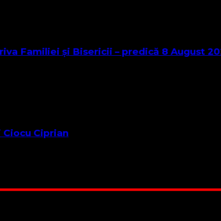
va Familiei și Bisericii – predică 8 August 20
 Ciocu Ciprian
 Suntem cea mai nevoiașă biserică din România. Nu avem fond 
ru este în locuința unuia dintre slujitorii noștri. Ajutorul t
RO84BRDE360SV00405463600, in RON, Banca B.R.D. - G.S.G.