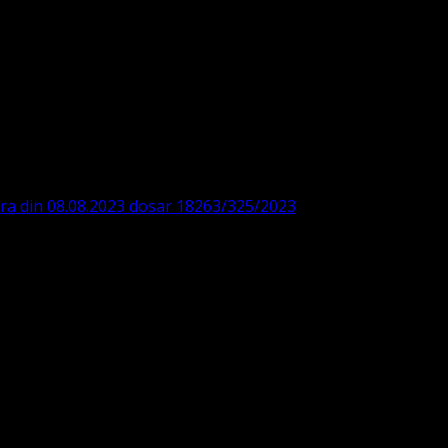
DE360SV00405463600 BRD
ODISTĂ – LUTHERANĂ
ara din 08.08.2023 dosar 18263/325/2023
. ASOCIAȚIA
 IBAN: RO84BRDE360SV00405463600, in RON, Banca B.R.D. -