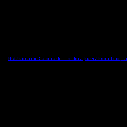
Strada Sinaia 19, Ghiroda 307200 IBAN: RO84BR
OTESTANTĂ EVANGHELICĂ VALDENZĂ – MET
prin
Hotărârea din Camera de consiliu a Judecătoriei Timișo
eligioasă.
tia Protestantă Evanghelică Valdenză-Metodistă-Lutherană ,