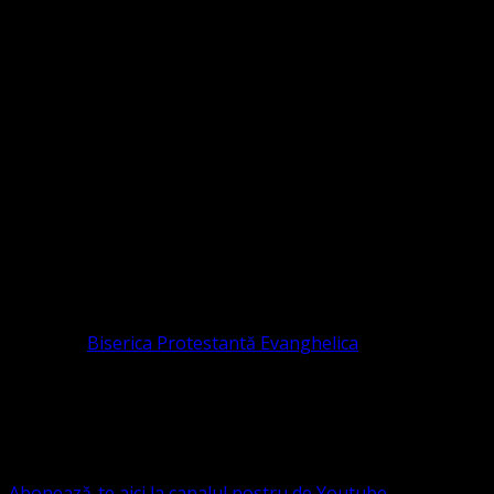
Sediul Asociației Religioase
ORGANIZAȚIA RELIGIOASĂ CONVENŢIA PR
CIF 16759059 aprobată cu modificări la statut și denumire 
RELIGIOASĂ este prezentă și în România prin Organizația r
pastor coordonator: Leontiuc Marius
Pastor la
Biserica Protestantă Evanghelica
Contact: contact@bisericaevanghelica.com
Ne puteți susține financiar. Iată datele noastre: Conven
G.S.G., SWIFT CODE: BRDEROBU
Abonează-te aici la canalul nostru de Youtube