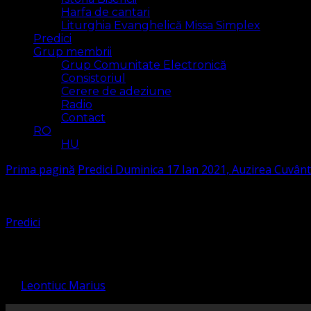
Harfa de cantari
Liturghia Evanghelică Missa Simplex
Predici
Grup membrii
Grup Comunitate Electronică
Consistoriul
Cerere de adeziune
Radio
Contact
RO
HU
Prima pagină
Predici
Duminica 17 Ian 2021, Auzirea Cuvânt
Predici
Duminica 17 Ian 2021, Auzirea Cuv
de
Leontiuc Marius