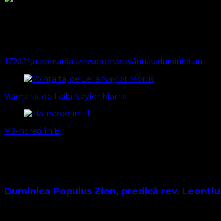
1230
(Visited 146 times, 1 visits today)
17
2021,
automată
auzirea
ciornă
cuvântului
duminică
ian
Navigare
în
Voința ta, de Leila Naylor Morris
articole
Mă-ncred în El
S-ar putea să vă intereseze și...
Duminica Populus Zion, predică rev. Leonti