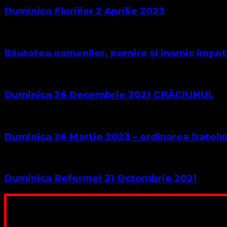
Duminica Floriilor 2 Aprilie 2023
Răutatea oamenilor, pornire și inamic împotri
Duminica 26 Decembrie 2021 CRĂCIUNUL
Duminica 26 Martie 2023 – ordinarea fratelui
Duminica Reformei 31 Octombrie 2021
Poți dona bani și să sprijini această lucrare a Domnului.
ne adunăm, sediul nost
Contul nostru: IBAN: 