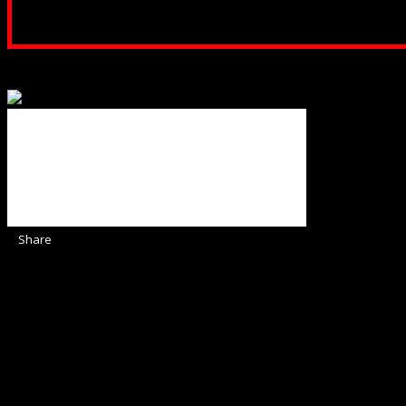
Poți dona prin paypal sau card, ajutând
Binecuvântate fie cu iertare și mântuire sufletele care ajută
Share