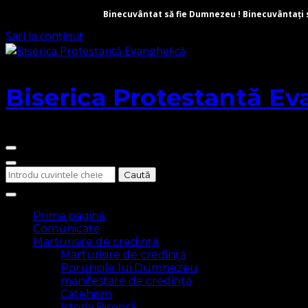
Binecuvântat să fie Dumnezeu ! Binecuvântați să 
Sari la conținut
Biserica Protestantă Ev
Cauți
ceva?
Prima pagină
Comunicate
Marturisire de credință
Marturisire de credință
Poruncile lui Dumnezeu
manifestare de credință
Catehism
Istoria Bisericii