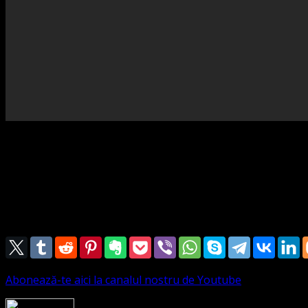
Textul Biblic pentru slujba din 17 Ianuarie 2021 este din Epi
13 Şi voi, după ce aţi auzit cuvântul adevărului (Evanghelia mântui
14 şi care este o arvună a moştenirii noastre, pentru răscumpăr
Slujba și predica se află în materialul Video, realizate în limi
prezbiter MARIUS LEONTIUC
Abonează-te aici la canalul nostru de Youtube