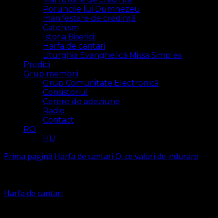
Poruncile lui Dumnezeu
manifestare de credință
Catehism
Istoria Bisericii
Harfa de cantari
Liturghia Evanghelică Missa Simplex
Predici
Grup membrii
Grup Comunitate Electronică
Consistoriul
Cerere de adeziune
Radio
Contact
RO
HU
Prima pagină
Harfa de cantari
O, ce valuri de-ndurare
Harfa de cantari
O, ce valuri de-ndurare