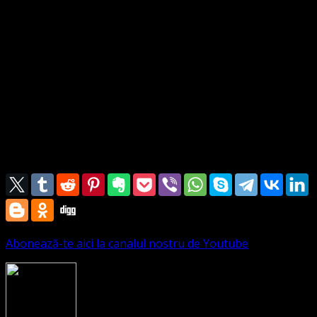
De preasfântul Dumnezeu.
2. Pretutindeni să se-ntindă
Al iubirii val de sus
Toată lumea să audă
Despre jertfa lui Isus.
3. Orice suflet ce se află
În ruşine şi păcat
Să se-ntoarcă azi la Tatăl
Şi va fi acum iertat.
Abonează-te aici la canalul nostru de Youtube