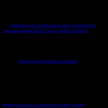
PROTESTANTĂ EVANGHELICĂ VALDENZĂ
– METODISTĂ – LUTHERANĂ
CIF 16759059 aprobată cu modificări la statut și denumire
prin
Hotărârea din Camera de consiliu a Judecătoriei
Timișoara din 08.08.2023 dosar 18263/325/2023
.
ASOCIAȚIA RELIGIOASĂ este prezentă și în România prin
Organizația religioasă.
pastor coordonator: Leontiuc Marius
Pastor la
Biserica Protestantă Evanghelica
Contact: contact@bisericaevanghelica.com
Ne puteți susține financiar. Iată datele noastre: Conventia
Protestantă Evanghelică Valdenză-Metodistă-Lutherană ,
IBAN: RO84BRDE360SV00405463600, in RON, Banca
B.R.D. - G.S.G., SWIFT CODE: BRDEROBU
Abonează-te aici la canalul nostru de Youtube