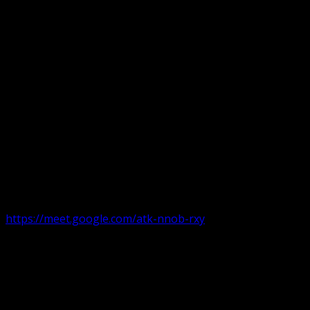
Următorul serviciu divin online
Duminica de la ora 11:00 – 11:45
România
,
ora 10:00-
10:45 Austria, Ungaria, Germania, Belgia, Franța, ora
9:00-9:45 Anglia, Irlanda suntem online pe Google Meet
https://meet.google.com/atk-nnob-rxy
Serviciu divin în plen parohii locale:
Timișoara 1, Gherla,
Duminica ora 9:30-10:15