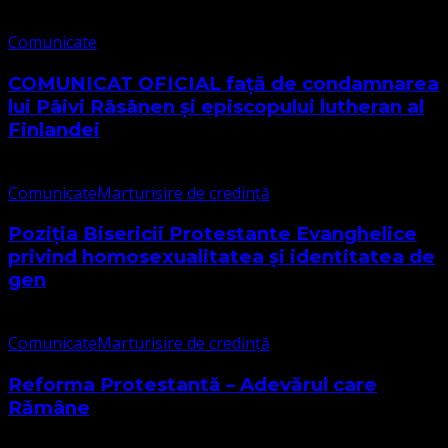
Comunicate
COMUNICAT OFICIAL față de condamnarea
lui Päivi Räsänen și episcopului lutheran al
Finlandei
Comunicate
Marturisire de credință
Poziția Bisericii Protestante Evanghelice
privind homosexualitatea și identitatea de
gen
Comunicate
Marturisire de credință
Reforma Protestantă – Adevărul care
Rămâne