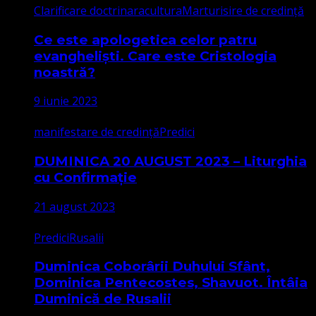
Clarificare doctrinara
cultura
Marturisire de credință
Ce este apologetica celor patru
evangheliști. Care este Cristologia
noastră?
9 iunie 2023
manifestare de credință
Predici
DUMINICA 20 AUGUST 2023 – Liturghia
cu Confirmație
21 august 2023
Predici
Rusalii
Duminica Coborârii Duhului Sfânt,
Dominica Pentecostes, Shavuot. Întâia
Duminică de Rusalii