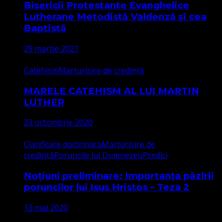
Bisericii Protestante Evanghelice
Lutherane Metodistă Valdenză și cea
Baptistă
29 martie 2021
Catehism
Marturisire de credință
MARELE CATEHISM AL LUI MARTIN
LUTHER
23 octombrie 2020
Clarificare doctrinara
Marturisire de
credință
Poruncile lui Dumnezeu
Predici
Noțiuni preliminare: Importanța păzirii
poruncilor lui Isus Hristos – Teza 2
13 mai 2020