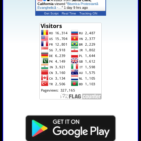
California
viewed "
Biserica Protestantă
Evanghelică -…
"
1 day 9 hrs ago
Get Script
Real Time
Tracking ON