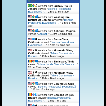
A visitor from
Iguacu, Rio De
Janeiro
viewed "
Biserica Protestantă
Evanghelică -…
"
2 hrs 27 mins ago
A visitor from
Washington,
District Of Columbia
viewed "
Biserica
Protestantă Evanghelică -…
"
3 hrs 6 mins
ago
A visitor from
Ashburn, Virginia
viewed "
Contact -
"
11 hrs 32 mins ago
A visitor from
Santa Clara,
California
viewed "
Biserica Protestantă
Evanghelică -…
"
17 hrs 16 mins ago
A visitor from
Mountain View,
California
viewed "
Arhive Comunicate -
Biserica…
"
19 hrs 14 mins ago
A visitor from
Timisoara, Timis
viewed "
Arhive Istoria Bisericii - Biserica…
"
20 hrs 2 mins ago
A visitor from
Mountain View,
California
viewed "
Arhive Comunicate -
Biserica…
"
20 hrs 16 mins ago
A visitor from
Columbus, Ohio
viewed "
Biserica Protestantă Evanghelică -
…
"
23 hrs 15 mins ago
A visitor from
Comana De Sus,
Brasov
viewed "
Biserica Protestantă
Evanghelică -…
"
1 day 7 hrs ago
A visitor from
Santa Clara,