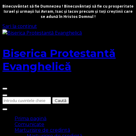
Binecuvântat să fie Dumnezeu ! Binecuvântați să fie cu prosperitate
Israel și urmașii lui Avram, Isac și Iacov precum și toți creștinii care
se adună în Hristos Domnul !
Sari la conținut
Biserica Protestantă
Evanghelică
Cauți
ceva?
Prima pagină
Comunicate
Marturisire de credință
Marturisire de credință