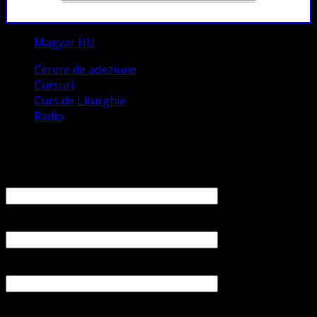
Magyar HU
Cerere de adeziune
Cursuri
Curs de Liturghie
Radio
Contact
Numele tău (obligatoriu)
Emailul tău (obligatoriu)
Numărul tău de telefon
Subiect