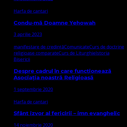
Harfa de cantari
Condu-mă Doamne Yehowah
3 aprilie 2023
manifestare de credință
Comunicate
Curs de doctrine
religioase comparate
Curs de Liturghie
Istoria
Bisericii
Despre cadrul în care funcționează
Asociația noastră Religioasă
1 septembrie 2020
Harfa de cantari
Sfânt izvor al fericirii – imn evanghelic
14 noiembrie 2020