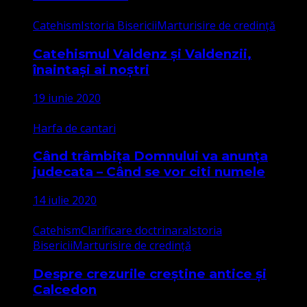
Catehism
Istoria Bisericii
Marturisire de credință
Catehismul Valdenz și Valdenzii,
înaintași ai noștri
19 iunie 2020
Harfa de cantari
Când trâmbița Domnului va anunța
judecata – Când se vor citi numele
14 iulie 2020
Catehism
Clarificare doctrinara
Istoria
Bisericii
Marturisire de credință
Despre crezurile creștine antice și
Calcedon