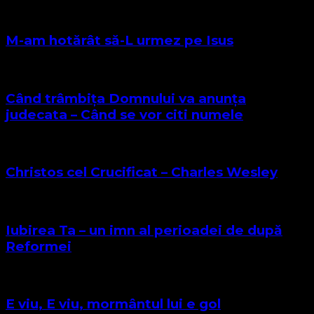
M-am hotărât să-L urmez pe Isus
Când trâmbița Domnului va anunța
judecata – Când se vor citi numele
Christos cel Crucificat – Charles Wesley
Iubirea Ta – un imn al perioadei de după
Reformei
E viu, E viu, mormântul lui e gol