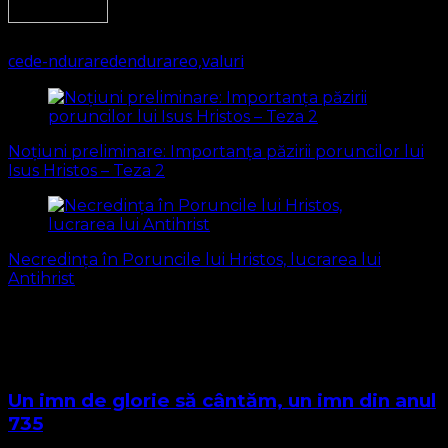
3160
(Visited 485 times, 1 visits today)
ce
de-ndurare
dendurare
o,
valuri
Navigare
în
Noțiuni preliminare: Importanța păzirii poruncilor lui
articole
Isus Hristos – Teza 2
Necredința în Poruncile lui Hristos, lucrarea lui
Antihrist
S-ar putea să vă intereseze și...
Un imn de glorie să cântăm, un imn din anul
735