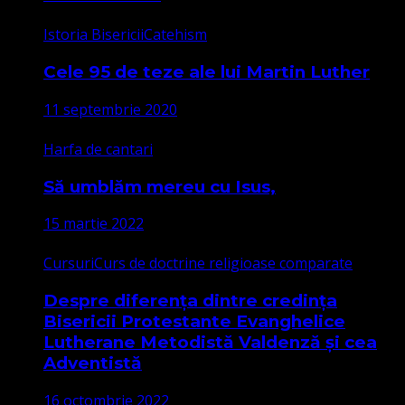
Istoria Bisericii
Catehism
Cele 95 de teze ale lui Martin Luther
11 septembrie 2020
Harfa de cantari
Să umblăm mereu cu Isus,
15 martie 2022
Cursuri
Curs de doctrine religioase comparate
Despre diferența dintre credința
Bisericii Protestante Evanghelice
Lutherane Metodistă Valdenză și cea
Adventistă
16 octombrie 2022