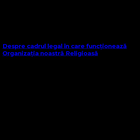
Despre cadrul legal în care funcționează
Organizația noastră Religioasă
Sponsor Site