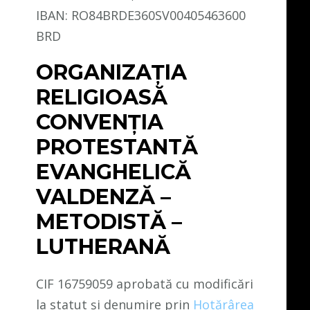
IBAN: RO84BRDE360SV00405463600
BRD
ORGANIZAȚIA
RELIGIOASĂ
CONVENŢIA
PROTESTANTĂ
EVANGHELICĂ
VALDENZĂ –
METODISTĂ –
LUTHERANĂ
CIF 16759059 aprobată cu modificări
la statut și denumire prin
Hotărârea