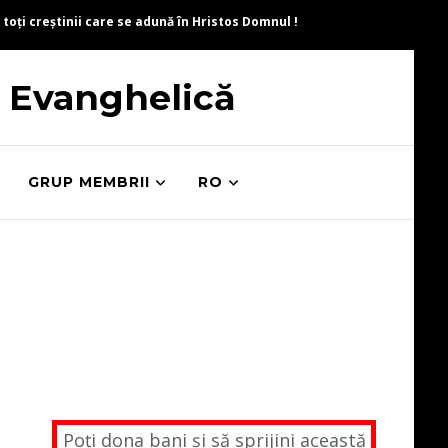
 toți creștinii care se adună în Hristos Domnul !
ă Evanghelică
GRUP MEMBRII
RO
Poți dona bani și să sprijini această