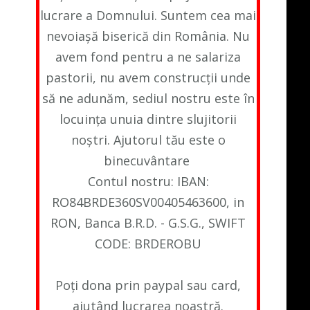
lucrare a Domnului. Suntem cea mai
nevoiașă biserică din România. Nu
avem fond pentru a ne salariza
pastorii, nu avem construcții unde
să ne adunăm, sediul nostru este în
locuința unuia dintre slujitorii
noștri. Ajutorul tău este o
binecuvântare
Contul nostru: IBAN:
RO84BRDE360SV00405463600, in
RON, Banca B.R.D. - G.S.G., SWIFT
CODE: BRDEROBU
Poți dona prin paypal sau card,
ajutând lucrarea noastră.