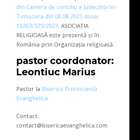
din Camera de consiliu a Judecătoriei
Timișoara din 08.08.2023 dosar
18263/325/2023
. ASOCIAȚIA
RELIGIOASĂ este prezentă și în
România prin Organizația religioasă.
pastor coordonator:
Leontiuc Marius
Pastor la
Biserica Protestantă
Evanghelica
Contact:
contact@bisericaevanghelica.com