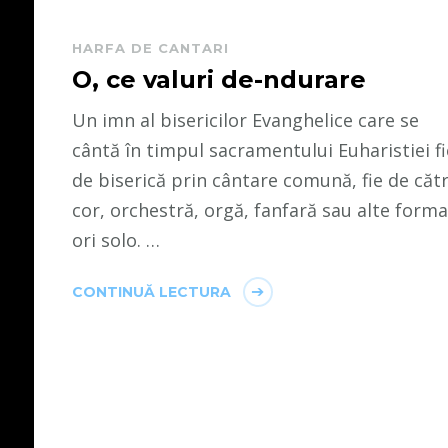
HARFA DE CANTARI
O, ce valuri de-ndurare
Un imn al bisericilor Evanghelice care se
cântă în timpul sacramentului Euharistiei fi
de biserică prin cântare comună, fie de căt
cor, orchestră, orgă, fanfară sau alte formaț
ori solo. …
CONTINUĂ LECTURA