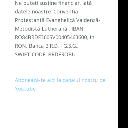
Ne puteți susține financiar. Iată
datele noastre: Conventia
Protestantă Evanghelică Valdenză-
Metodistă-Lutherană , IBAN:
RO84BRDE360SV00405463600, in
RON, Banca B.R.D. - G.S.G.,
SWIFT CODE: BRDEROBU
Abonează-te aici la canalul nostru de
Youtube