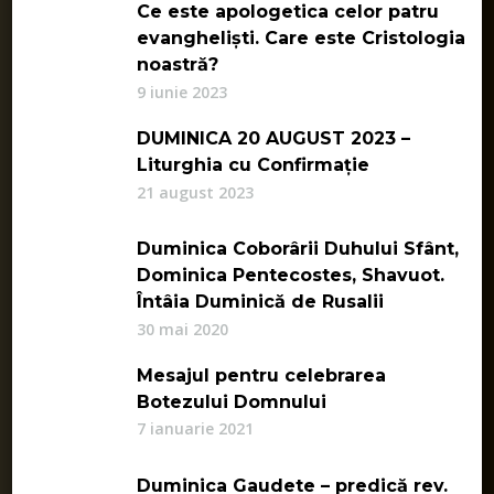
Ce este apologetica celor patru
evangheliști. Care este Cristologia
noastră?
9 iunie 2023
DUMINICA 20 AUGUST 2023 –
Liturghia cu Confirmație
21 august 2023
Duminica Coborârii Duhului Sfânt,
Dominica Pentecostes, Shavuot.
Întâia Duminică de Rusalii
30 mai 2020
Mesajul pentru celebrarea
Botezului Domnului
7 ianuarie 2021
Duminica Gaudete – predică rev.