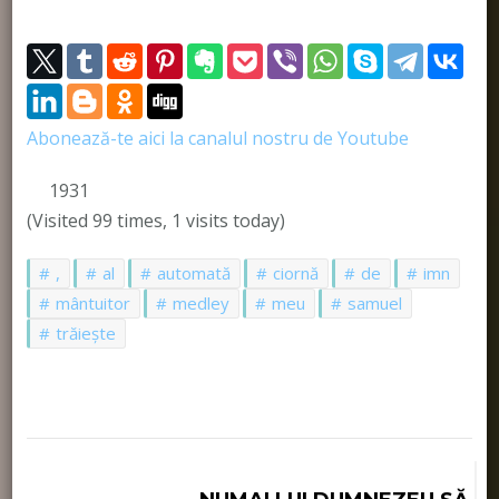
Abonează-te aici la canalul nostru de Youtube
1931
(Visited 99 times, 1 visits today)
,
al
automată
ciornă
de
imn
mântuitor
medley
meu
samuel
trăiește
Navigare