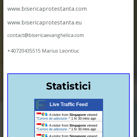
www.bisericaprotestanta.com
www.bisericaprotestanta.eu
contact@bisericaevanghelica.com
+40720435515 Marius Leontiuc
Statistici
Live Traffic Feed
A visitor from
Singapore
viewed
"
Cerere de adeziune -
"
1 hr 30 mins ago
A visitor from
Singapore
viewed
"
Cerere de adeziune -
"
1 hr 30 mins ago
A visitor from
Singapore
viewed