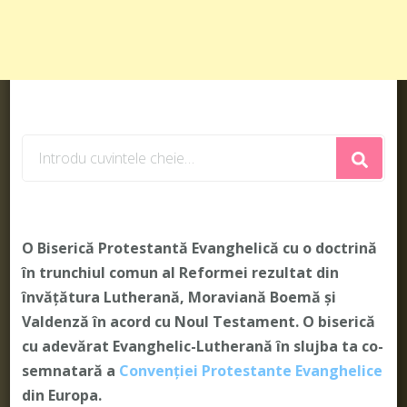
Cauți
ceva?
O Biserică Protestantă Evanghelică cu o doctrină
în trunchiul comun al Reformei rezultat din
învățătura Lutherană, Moraviană Boemă și
Valdenză în acord cu Noul Testament. O biserică
cu adevărat Evanghelic-Lutherană în slujba ta co-
semnatară a
Convenției Protestante Evanghelice
din Europa.