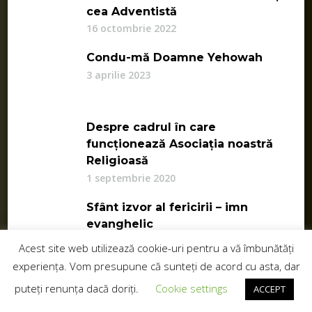
cea Adventistă
16 octombrie 2022
Condu-mă Doamne Yehowah
3 aprilie 2023
Despre cadrul în care
funcționează Asociația noastră
Religioasă
1 septembrie 2020
Sfânt izvor al fericirii – imn
evanghelic
14 noiembrie 2020
Acest site web utilizează cookie-uri pentru a vă îmbunătăți
experiența. Vom presupune că sunteți de acord cu asta, dar
Catehismul Valdenz și Valdenzii,
puteți renunța dacă doriți.
Cookie settings
ACCEPT
înaintași ai noștri
19 iunie 2020