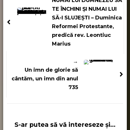
în
NUMAI LUI DUMNEZEU SĂ
articole
TE ÎNCHINI ȘI NUMAI LUI
SĂ-I SLUJEȘTI – Duminica
Reformei Protestante,
predică rev. Leontiuc
Marius
Un imn de glorie să
cântăm, un imn din anul
735
S-ar putea să vă intereseze și...