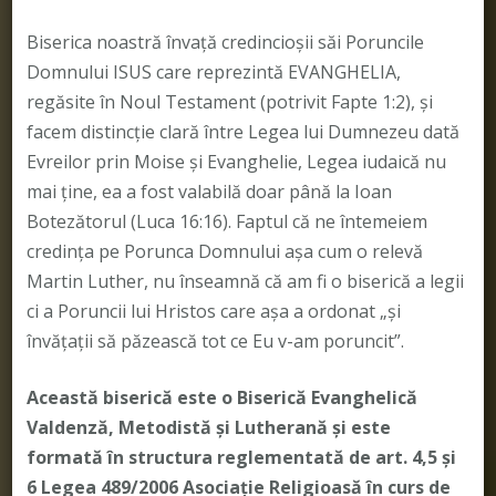
Biserica noastră învață credincioșii săi Poruncile
Domnului ISUS care reprezintă EVANGHELIA,
regăsite în Noul Testament (potrivit Fapte 1:2), și
facem distincție clară între Legea lui Dumnezeu dată
Evreilor prin Moise și Evanghelie, Legea iudaică nu
mai ține, ea a fost valabilă doar până la Ioan
Botezătorul (Luca 16:16). Faptul că ne întemeiem
credința pe Porunca Domnului așa cum o relevă
Martin Luther, nu înseamnă că am fi o biserică a legii
ci a Poruncii lui Hristos care așa a ordonat „și
învățații să păzească tot ce Eu v-am poruncit”.
Această biserică este o Biserică Evanghelică
Valdenză, Metodistă și Lutherană și este
formată în structura reglementată de art. 4,5 și
6 Legea 489/2006
Asociație Religioasă în curs de