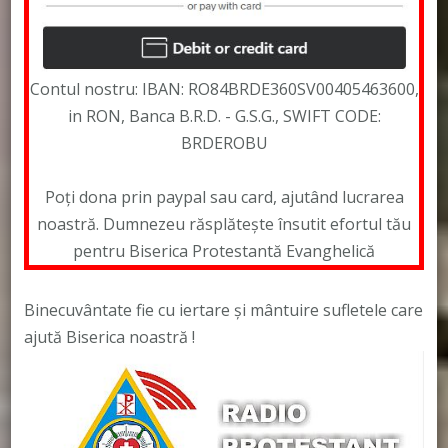
Contul nostru: IBAN: RO84BRDE360SV00405463600,
in RON, Banca B.R.D. - G.S.G., SWIFT CODE:
BRDEROBU
Poți dona prin paypal sau card, ajutând lucrarea
noastră. Dumnezeu răsplătește însutit efortul tău
pentru Biserica Protestantă Evanghelică
Binecuvântate fie cu iertare și mântuire sufletele care
ajută Biserica noastră !