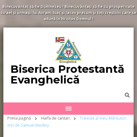
Binecuvântat să fie Dumnezeu ! Binecuvântați să fie cu prosperitate
Israel și urmașii lui Avram, Isac și Iacov precum și toți creștinii care se
adună în Hristos Domnul !
Biserica Protestantă
Evanghelică
Prima pagină
Harfa de cantari
Trăiește al meu Mântuitor,
imn de Samuel Medley