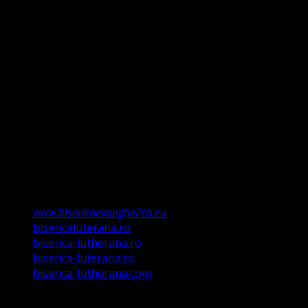
clară între Legea lui Dumnezeu dată Evreilor prin Moise
și Evanghelie, Legea iudaică nu mai ține, ea a fost valabilă
doar până la Ioan Botezătorul (Luca 16:16). Faptul că ne
întemeiem credința pe Porunca Domnului așa cum o
relevă Martin Luther, nu înseamnă că am fi o biserică a
legii ci a Poruncii lui Hristos care așa a ordonat „și
învățații să păzească tot ce Eu v-am poruncit”.
Această biserică este o Biserică Evanghelică
Valdenză, Metodistă și Lutherană și este formată în
structura reglementată de art. 4,5 și 6 Legea
489/2006
Asociație Religioasă în curs de înscriere în
Registrul Asociațiilor Religioase.
www.bisericaevanghelica.eu
bisericaluterana.ro
biserica-lutherana.ro
biserica-luterana.ro
biserica-lutherana.com