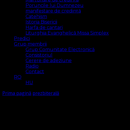
Poruncile lui Dumnezeu
manifestare de credință
Catehism
Istoria Bisericii
Harfa de cantari
Liturghia Evanghelică Missa Simplex
Predici
Grup membrii
Grup Comunitate Electronică
Consistoriul
Cerere de adeziune
Radio
Contact
RO
HU
Prima pagină
prezbiterală
prezbiterală
Arăt
2 rezultat(e)