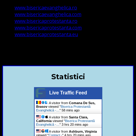
www.bisericaevanghelica.ro
www.bisericaevanghelica.com
www.bisericaprotestanta.ro
www.bisericaprotestanta.com
www.bisericaprotestanta.eu
contact@bisericaevanghelica.com
+40720435515 Marius Leontiuc
Statistici
Live Traffic Feed
A visitor from
Comana De Sus,
Brasov
viewed "
Biserica Protestantă
Evanghelică -…
"
58 mins ago
A visitor from
Santa Clara,
California
viewed "
Biserica Protestantă
Evanghelică -…
"
3 hrs 20 mins ago
A visitor from
Ashburn, Virginia
viewed "
Contact -
"
4 hrs 20 mins ago