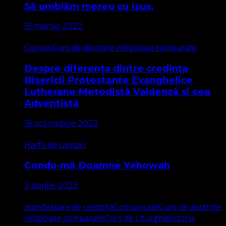
Să umblăm mereu cu Isus,
15 martie 2022
Cursuri
Curs de doctrine religioase comparate
Despre diferența dintre credința
Bisericii Protestante Evanghelice
Lutherane Metodistă Valdenză și cea
Adventistă
16 octombrie 2022
Harfa de cantari
Condu-mă Doamne Yehowah
3 aprilie 2023
manifestare de credință
Comunicate
Curs de doctrine
religioase comparate
Curs de Liturghie
Istoria