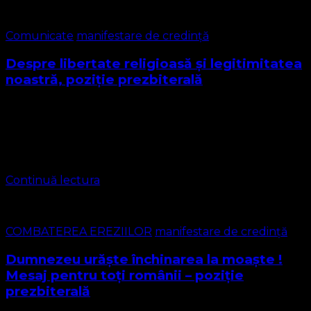
Comunicate
manifestare de credință
Despre libertate religioasă și legitimitatea
noastră, poziție prezbiterală
Stimați frați și surori și prieteni ai bisericii noastre
Urmare a consultării cu membrii Consistoriului nostru,
emit următoarea poziție publică referitoare la dreptul
nostru la identitate, manifestare de credință și …
Continuă lectura
COMBATEREA EREZIILOR
manifestare de credință
Dumnezeu urăște închinarea la moaște !
Mesaj pentru toți românii – poziție
prezbiterală