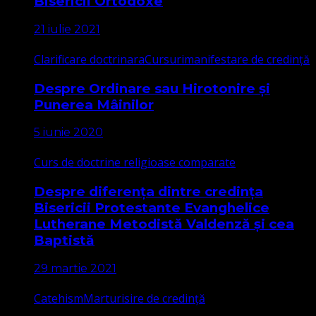
Bisericii Ortodoxe
21 iulie 2021
Clarificare doctrinara
Cursuri
manifestare de credință
Despre Ordinare sau Hirotonire și
Punerea Mâinilor
5 iunie 2020
Curs de doctrine religioase comparate
Despre diferența dintre credința
Bisericii Protestante Evanghelice
Lutherane Metodistă Valdenză și cea
Baptistă
29 martie 2021
Catehism
Marturisire de credință