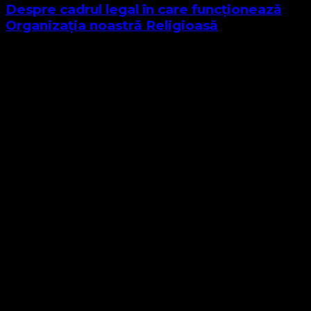
Despre cadrul legal în care funcționează
Organizația noastră Religioasă
Sponsor Site