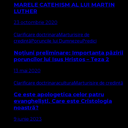
MARELE CATEHISM AL LUI MARTIN
LUTHER
23 octombrie 2020
Clarificare doctrinara
Marturisire de
credință
Poruncile lui Dumnezeu
Predici
Noțiuni preliminare: Importanța păzirii
poruncilor lui Isus Hristos – Teza 2
13 mai 2020
Clarificare doctrinara
cultura
Marturisire de credință
Ce este apologetica celor patru
evangheliști. Care este Cristologia
noastră?
9 iunie 2023