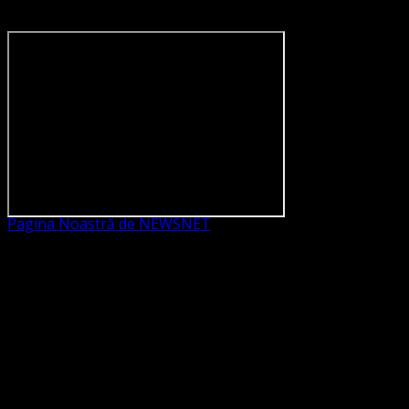
Pagina Noastră de NEWSNET
Dorim un like
Legături Utile