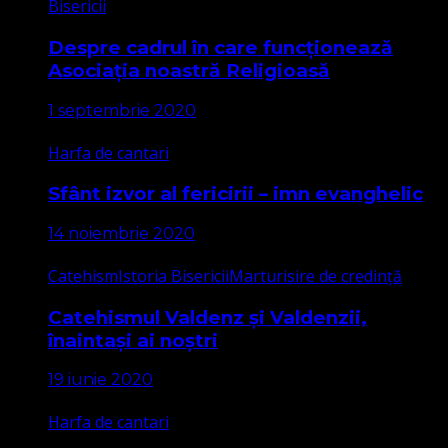
Bisericii
Despre cadrul în care funcționează
Asociația noastră Religioasă
1 septembrie 2020
Harfa de cantari
Sfânt izvor al fericirii – imn evanghelic
14 noiembrie 2020
Catehism
Istoria Bisericii
Marturisire de credință
Catehismul Valdenz și Valdenzii,
înaintași ai noștri
19 iunie 2020
Harfa de cantari