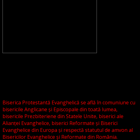
CONVENŢIA PROTESTANTĂ EVANGHELICĂ VALDENZĂ –
METODISTĂ – LUTHERANĂ nu se confundă cu Biserica
Evanghelică-Lutherană Sinod Prezbiteriană , nici cu
Biserica Evanghelică C.A. din România, și nici cu alte
grupări religioase sau asociații lutherane autonome .
Biserica Protestantă Evanghelică se află în comuniune cu
bisericile Anglicane și Episcopale din toată lumea,
bisericile Prezbiteriene din Statele Unite, biserici ale
Alianței Evanghelice, biserici Reformate și Biserici
Evanghelice din Europa și respectă statutul de amvon al
Bisericilor Evanghelice și Reformate din România.