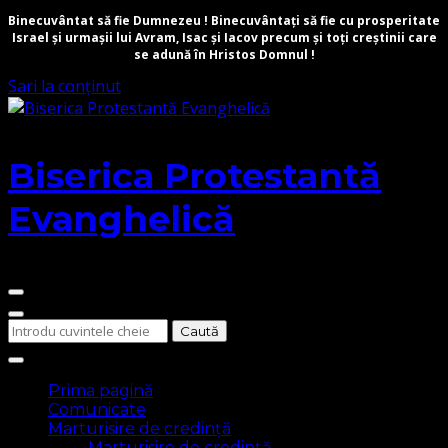
Binecuvântat să fie Dumnezeu ! Binecuvântați să fie cu prosperitate
Israel și urmașii lui Avram, Isac și Iacov precum și toți creștinii care
se adună în Hristos Domnul !
Sari la conținut
Biserica Protestantă
Evanghelică
Cauți
ceva?
Prima pagină
Comunicate
Marturisire de credință
Marturisire de credință