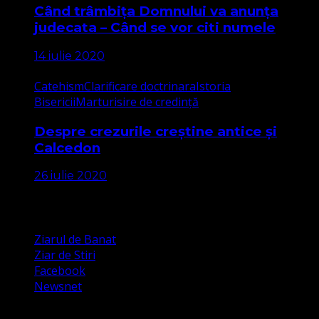
Când trâmbița Domnului va anunța
judecata – Când se vor citi numele
14 iulie 2020
Catehism
Clarificare doctrinara
Istoria
Bisericii
Marturisire de credință
Despre crezurile creștine antice și
Calcedon
26 iulie 2020
Apariții Media
Ziarul de Banat
Ziar de Stiri
Facebook
Newsnet
Dorim un like pe newsnet