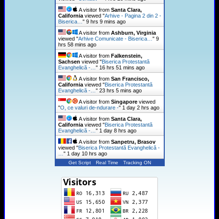
A visitor from
Santa Clara,
California
viewed "
Arhive - Pagina 2 din 2 -
Biserica…
"
9 hrs 9 mins ago
A visitor from
Ashburn, Virginia
viewed "
Arhive Comunicate - Biserica…
"
9
hrs 58 mins ago
A visitor from
Falkenstein,
Sachsen
viewed "
Biserica Protestantă
Evanghelică -…
"
16 hrs 51 mins ago
A visitor from
San Francisco,
California
viewed "
Biserica Protestantă
Evanghelică -…
"
23 hrs 5 mins ago
A visitor from
Singapore
viewed
"
O, ce valuri de-ndurare -
"
1 day 2 hrs ago
A visitor from
Santa Clara,
California
viewed "
Biserica Protestantă
Evanghelică -…
"
1 day 8 hrs ago
A visitor from
Sanpetru, Brasov
viewed "
Biserica Protestantă Evanghelică -
…
"
1 day 10 hrs ago
Get Script
Real Time
Tracking ON