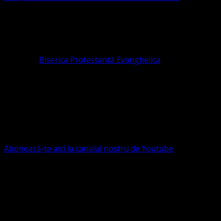
ASOCIAȚIA RELIGIOASĂ este prezentă și în România prin
Organizația religioasă.
pastor coordonator: Leontiuc Marius
Pastor la
Biserica Protestantă Evanghelica
Contact: contact@bisericaevanghelica.com
Ne puteți susține financiar. Iată datele noastre: Conventia
Protestantă Evanghelică Valdenză-Metodistă-Lutherană ,
IBAN: RO84BRDE360SV00405463600, in RON, Banca
B.R.D. - G.S.G., SWIFT CODE: BRDEROBU
Abonează-te aici la canalul nostru de Youtube