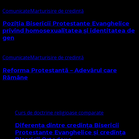
Comunicate
Marturisire de credință
Poziția Bisericii Protestante Evanghelice
privind homosexualitatea și identitatea de
gen
Comunicate
Marturisire de credință
Reforma Protestantă – Adevărul care
Rămâne
Cele mai citite
Curs de doctrine religioase comparate
Diferența dintre credința Bisericii
Protestante Evanghelice și credința