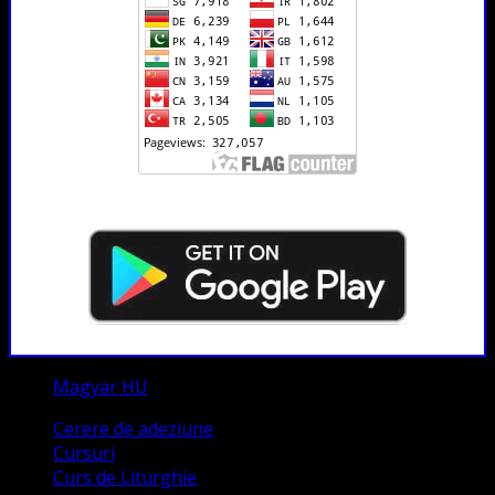
Magyar HU
Cerere de adeziune
Cursuri
Curs de Liturghie