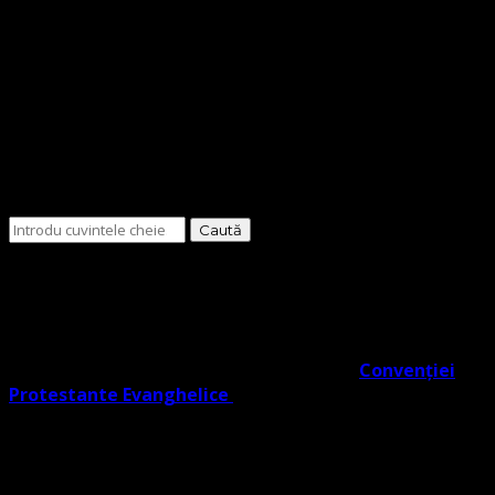
Cauți
ceva?
O Biserică Protestantă Evanghelică cu o doctrină în
trunchiul comun al Reformei rezultat din învățătura
Lutherană, Moraviană Boemă și Valdenză în acord cu
Noul Testament. O biserică cu adevărat Evanghelic-
Lutherană în slujba ta co- semnatară a
Convenției
Protestante Evanghelice
din Europa.
Biserica noastră învață credincioșii săi Poruncile
Domnului ISUS care reprezintă EVANGHELIA, regăsite în
Noul Testament (potrivit Fapte 1:2), și facem distincție