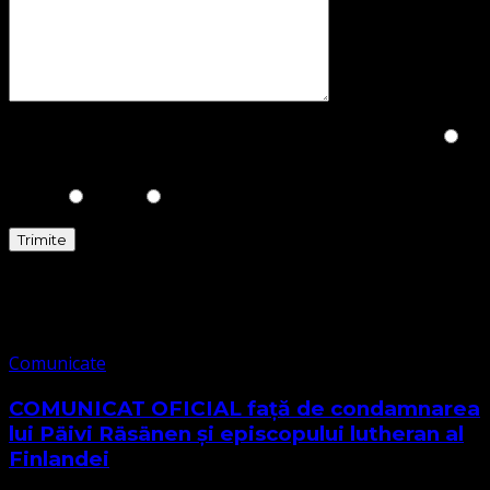
Please prove you are human by selecting the
House
.
Comunicate
Comunicate
COMUNICAT OFICIAL față de condamnarea
lui Päivi Räsänen și episcopului lutheran al
Finlandei