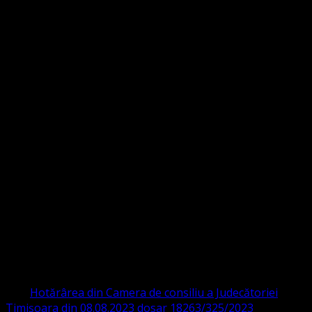
Strada Sinaia 19,
Ghiroda 307200 IBAN: RO84BRDE360SV00405463600 BRD
ORGANIZAȚIA RELIGIOASĂ CONVENŢIA
PROTESTANTĂ EVANGHELICĂ VALDENZĂ
– METODISTĂ – LUTHERANĂ
CIF 16759059 aprobată cu modificări la statut și denumire
prin
Hotărârea din Camera de consiliu a Judecătoriei
Timișoara din 08.08.2023 dosar 18263/325/2023
.