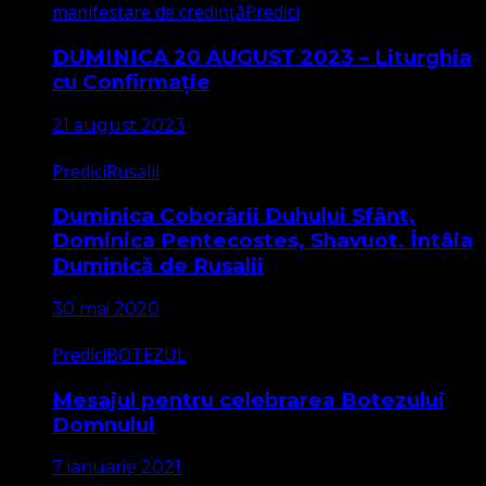
manifestare de credință
Predici
DUMINICA 20 AUGUST 2023 – Liturghia
cu Confirmație
21 august 2023
Predici
Rusalii
Duminica Coborârii Duhului Sfânt,
Dominica Pentecostes, Shavuot. Întâia
Duminică de Rusalii
30 mai 2020
Predici
BOTEZUL
Mesajul pentru celebrarea Botezului
Domnului
7 ianuarie 2021