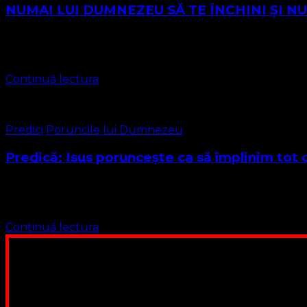
NUMAI LUI DUMNEZEU SĂ TE ÎNCHINI ȘI NUMAI
Iubiți frați și surori, iubiți prieteni ai Bisericii Protestan
Domnului 16 Cei unsprezece …
Continuă lectura
Predici
Poruncile lui Dumnezeu
Predică: Isus poruncește ca să împlinim tot 
Dragi frați și surori în Domnul Textul Biblic pentru astăzi
zicea …
Continuă lectura
Poți dona bani și să sprijini această lucrare a Domnului.
ne adunăm, sediul nost
Contul nostru: IBAN: 
Poți dona prin paypal sau card, ajutând