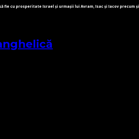
fie cu prosperitate Israel și urmașii lui Avram, Isac și Iacov precum și
anghelică