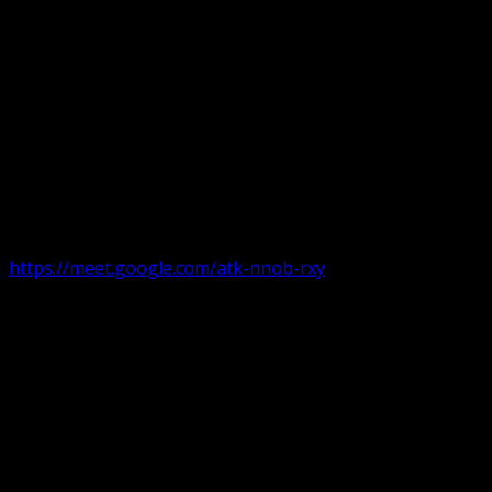
Următorul serviciu divin online
Duminica de la ora 11:00 – 11:45
România
,
ora 10:00-10:4
https://meet.google.com/atk-nnob-rxy
Serviciu divin în plen parohii locale:
Timișoara 1, Gherla,
Duminica ora 9:30-10:15
Arad, Ineu
a doua și a patra Duminică din lună ora 9:30-10:15 Ineu și 
Pentru perioada August-Noiembrie parohiile din diaspora, P