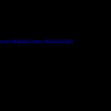
DE360SV00405463600 BRD
ODISTĂ – LUTHERANĂ
ara din 08.08.2023 dosar 18263/325/2023
. ASOCIAȚIA
 IBAN: RO84BRDE360SV00405463600, in RON, Banca B.R.D. -