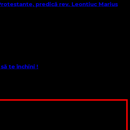
testante, predică rev. Leontiuc Marius
helia Sfântului Apostol MATEI cap 28:16-20, citim Cuvântul
ă te închini !
 Matei cap. 3:14-17 14 Dar Ioan căuta să-l oprească. „Eu”,
pentru a ne salariza pastorii, nu avem construcții unde să
ău este o binecuvântare
, SWIFT CODE: BRDEROBU
 pentru Biserica Protestantă Evanghelică