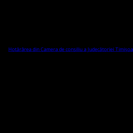
Strada Sinaia 19, Ghiroda 307200 IBAN: RO84BR
OTESTANTĂ EVANGHELICĂ VALDENZĂ – MET
prin
Hotărârea din Camera de consiliu a Judecătoriei Timișo
eligioasă.
tia Protestantă Evanghelică Valdenză-Metodistă-Lutherană ,