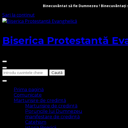
Binecuvântat să fie Dumnezeu ! Binecuvântați să 
Sari la conținut
Biserica Protestantă Ev
Cauți
ceva?
Prima pagină
Comunicate
Marturisire de credință
Marturisire de credință
Poruncile lui Dumnezeu
manifestare de credință
Catehism
Istoria Bisericii