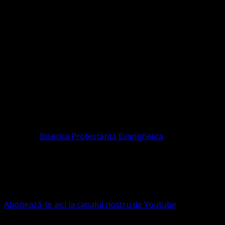
Sediul Asociației Religioase
ORGANIZAȚIA RELIGIOASĂ CONVENŢIA PR
CIF 16759059 aprobată cu modificări la statut și denumire 
RELIGIOASĂ este prezentă și în România prin Organizația r
pastor coordonator: Leontiuc Marius
Pastor la
Biserica Protestantă Evanghelica
Contact: contact@bisericaevanghelica.com
Ne puteți susține financiar. Iată datele noastre: Conven
G.S.G., SWIFT CODE: BRDEROBU
Abonează-te aici la canalul nostru de Youtube