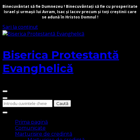
Binecuvântat să fie Dumnezeu ! Binecuvântați să fie cu prosperitate
Israel și urmașii lui Avram, Isac și Iacov precum și toți creștinii care
se adună în Hristos Domnul !
Sari la conținut
Biserica Protestantă
Evanghelică
Cauți
ceva?
Prima pagină
Comunicate
Marturisire de credință
Marturisire de credință