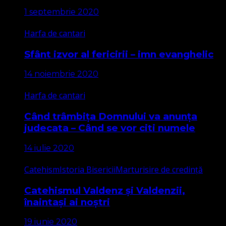
1 septembrie 2020
Harfa de cantari
Sfânt izvor al fericirii – imn evanghelic
14 noiembrie 2020
Harfa de cantari
Când trâmbița Domnului va anunța
judecata – Când se vor citi numele
14 iulie 2020
Catehism
Istoria Bisericii
Marturisire de credință
Catehismul Valdenz și Valdenzii,
înaintași ai noștri
19 iunie 2020