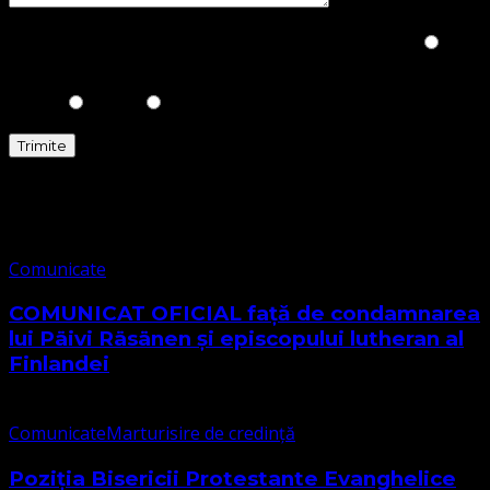
Please prove you are human by selecting the
Star
.
Comunicate
Comunicate
COMUNICAT OFICIAL față de condamnarea
lui Päivi Räsänen și episcopului lutheran al
Finlandei
Comunicate
Marturisire de credință
Poziția Bisericii Protestante Evanghelice