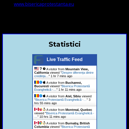
www.bisericaprotestanta.eu
contact@bisericaevanghelica.com
+40720435515 Marius Leontiuc
Statistici
Live Traffic Feed
A visitor from
Mountain View,
California
viewed "
Despre diferența dintre
credința…
"
1 hr 7 mins ago
A visitor from
Bucharest,
Bucuresti
viewed "
Biserica Protestantă
Evanghelică -…
"
1 hr 11 mins ago
A visitor from
Atel, Sibiu
viewed
"
Biserica Protestantă Evanghelică -…
"
3
hrs 55 mins ago
A visitor from
Montreal, Quebec
viewed "
Biserica Protestantă Evanghelică -
…
"
10 hrs 11 mins ago
A visitor from
Burnaby, British
Columbia
viewed "
Biserica Protestantă