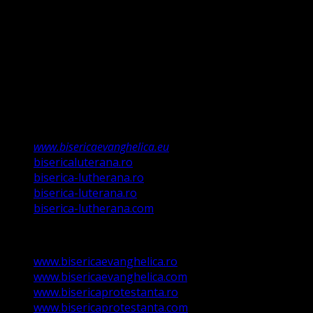
relevă Martin Luther, nu înseamnă că am fi o biserică a
legii ci a Poruncii lui Hristos care așa a ordonat „și
învățații să păzească tot ce Eu v-am poruncit”.
Această biserică este o Biserică Evanghelică
Valdenză, Metodistă și Lutherană și este formată în
structura reglementată de art. 4,5 și 6 Legea
489/2006
Asociație Religioasă în curs de înscriere în
Registrul Asociațiilor Religioase.
www.bisericaevanghelica.eu
bisericaluterana.ro
biserica-lutherana.ro
biserica-luterana.ro
biserica-lutherana.com
www.bisericaevanghelica.ro
www.bisericaevanghelica.com
www.bisericaprotestanta.ro
www.bisericaprotestanta.com