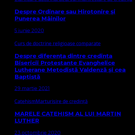
Despre Ordinare sau Hirotonire și
Punerea Mâinilor
5 iunie 2020
Curs de doctrine religioase comparate
Despre diferența dintre credința
Bisericii Protestante Evanghelice
Lutherane Metodistă Valdenză și cea
Baptistă
29 martie 2021
Catehism
Marturisire de credință
MARELE CATEHISM AL LUI MARTIN
LUTHER
23 octombrie 2020