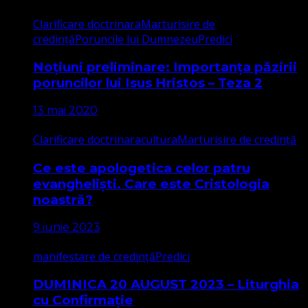
Clarificare doctrinara
Marturisire de
credință
Poruncile lui Dumnezeu
Predici
Noțiuni preliminare: Importanța păzirii
poruncilor lui Isus Hristos – Teza 2
13 mai 2020
Clarificare doctrinara
cultura
Marturisire de credință
Ce este apologetica celor patru
evangheliști. Care este Cristologia
noastră?
9 iunie 2023
manifestare de credință
Predici
DUMINICA 20 AUGUST 2023 – Liturghia
cu Confirmație