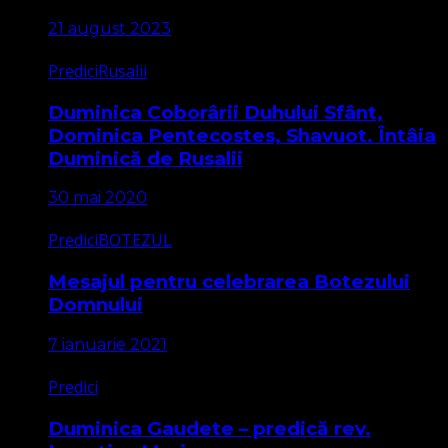
21 august 2023
Predici
Rusalii
Duminica Coborârii Duhului Sfânt,
Dominica Pentecostes, Shavuot. Întâia
Duminică de Rusalii
30 mai 2020
Predici
BOTEZUL
Mesajul pentru celebrarea Botezului
Domnului
7 ianuarie 2021
Predici
Duminica Gaudete – predică rev.