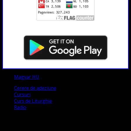
Magyar HU
Cerere de adeziune
Cursuri
Curs de Liturghie
Radio
Contact