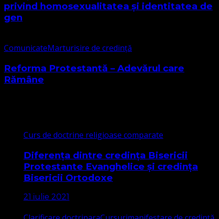
privind homosexualitatea și identitatea de
gen
Comunicate
Marturisire de credință
Reforma Protestantă – Adevărul care
Rămâne
Cele mai citite
Curs de doctrine religioase comparate
Diferența dintre credința Bisericii
Protestante Evanghelice și credința
Bisericii Ortodoxe
21 iulie 2021
Clarificare doctrinara
Cursuri
manifestare de credință