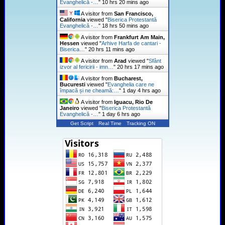
Evanghelică -…
"
10 hrs 20 mins ago
A visitor from
San Francisco,
California
viewed "
Biserica Protestantă
Evanghelică -…
"
18 hrs 50 mins ago
A visitor from
Frankfurt Am Main,
Hessen
viewed "
Arhive Harfa de cantari -
Biserica…
"
20 hrs 11 mins ago
A visitor from
Arad
viewed "
Sfânt
izvor al fericirii - imn…
"
20 hrs 17 mins ago
A visitor from
Bucharest,
Bucuresti
viewed "
Evanghelia care ne
împacă și ne cheamă:…
"
1 day 4 hrs ago
A visitor from
Iguacu, Rio De
Janeiro
viewed "
Biserica Protestantă
Evanghelică -…
"
1 day 6 hrs ago
Get Script
Real Time
Tracking ON