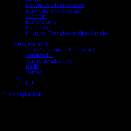
Poruncile lui Dumnezeu
manifestare de credință
Catehism
Istoria Bisericii
Harfa de cantari
Liturghia Evanghelică Missa Simplex
Predici
Grup membrii
Grup Comunitate Electronică
Consistoriul
Cerere de adeziune
Radio
Contact
RO
HU
Prima pagină
față
față
Arăt
3 rezultat(e)