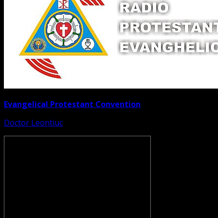
Evangelical Protestant Convention
Doctor Leontiuc