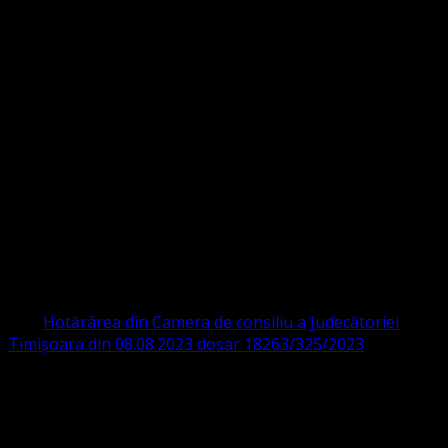
Strada Sinaia 19,
Ghiroda 307200 IBAN: RO84BRDE360SV00405463600 BRD
ORGANIZAȚIA RELIGIOASĂ CONVENŢIA
PROTESTANTĂ EVANGHELICĂ VALDENZĂ
– METODISTĂ – LUTHERANĂ
CIF 16759059 aprobată cu modificări la statut și denumire
prin
Hotărârea din Camera de consiliu a Judecătoriei
Timișoara din 08.08.2023 dosar 18263/325/2023
.
ASOCIAȚIA RELIGIOASĂ este prezentă și în România prin
Organizația religioasă.
pastor coordonator: Leontiuc Marius