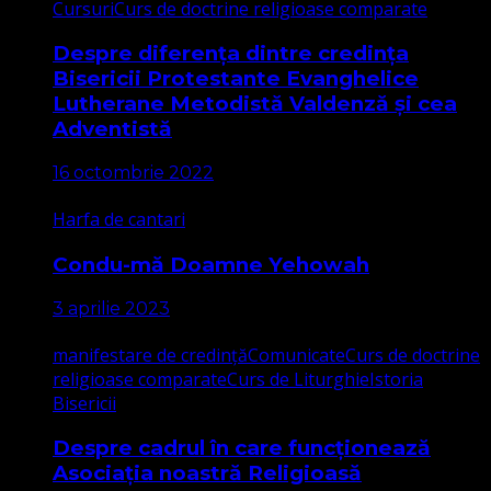
Cursuri
Curs de doctrine religioase comparate
Despre diferența dintre credința
Bisericii Protestante Evanghelice
Lutherane Metodistă Valdenză și cea
Adventistă
16 octombrie 2022
Harfa de cantari
Condu-mă Doamne Yehowah
3 aprilie 2023
manifestare de credință
Comunicate
Curs de doctrine
religioase comparate
Curs de Liturghie
Istoria
Bisericii
Despre cadrul în care funcționează
Asociația noastră Religioasă