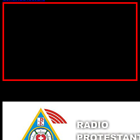
Poți dona bani și să sprijini această lucrare a Domnului.
Suntem cea mai nevoiașă biserică din România. Nu avem
fond pentru a ne salariza pastorii, nu avem construcții
unde să ne adunăm, sediul nostru este în locuința unuia
dintre slujitorii noștri. Ajutorul tău este o binecuvântare
Contul nostru: IBAN: RO84BRDE360SV00405463600, in
RON, Banca B.R.D. - G.S.G., SWIFT CODE: BRDEROBU
Poți dona prin paypal sau card, ajutând lucrarea
noastră. Dumnezeu răsplătește însutit efortul tău
pentru Biserica Protestantă Evanghelică
Binecuvântate fie cu iertare și mântuire sufletele care
ajută Biserica noastră !