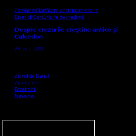
Catehism
Clarificare doctrinara
Istoria
Bisericii
Marturisire de credință
Despre crezurile creștine antice și
Calcedon
26 iulie 2020
Apariții Media
Ziarul de Banat
Ziar de Stiri
Facebook
Newsnet
Dorim un like pe newsnet