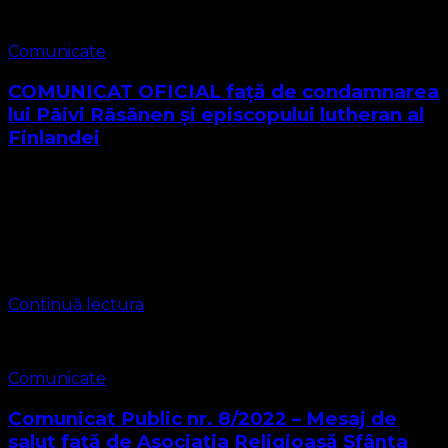
Comunicate
COMUNICAT OFICIAL față de condamnarea
lui Päivi Räsänen și episcopului lutheran al
Finlandei
COMUNICAT OFICIAL Condamnăm ferm decizia Curții
Supreme a Finlandei – un atac direct asupra libertății
creștine Subscrisa Biserica Protestantă Evanghelică
Valdenză–Metodistă–Lutherană își exprimă profunda
indignare și îngrijorare față de decizia …
Continuă lectura
Comunicate
Comunicat Public nr. 8/2022 – Mesaj de
salut față de Asociația Religioasă Sfânta