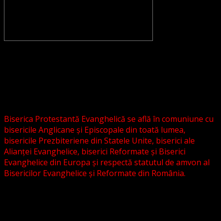
CONVENŢIA PROTESTANTĂ EVANGHELICĂ VALDENZĂ –
METODISTĂ – LUTHERANĂ nu se confundă cu Biserica
Evanghelică-Lutherană Sinod Prezbiteriană , nici cu
Biserica Evanghelică C.A. din România, și nici cu alte
grupări religioase sau asociații lutherane autonome .
Biserica Protestantă Evanghelică se află în comuniune cu
bisericile Anglicane și Episcopale din toată lumea,
bisericile Prezbiteriene din Statele Unite, biserici ale
Alianței Evanghelice, biserici Reformate și Biserici
Evanghelice din Europa și respectă statutul de amvon al
Bisericilor Evanghelice și Reformate din România.
Biserica noastră este așezată în învățătura poruncilor
Noului Testament și este constituită la comandamentul
acestora, la chemarea acestora.