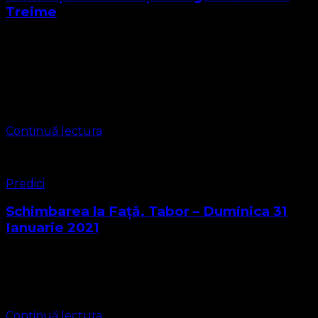
Treime
Subscrisa Biserica Protestantă Evanghelică o Biserică
Lutherană , Metodistă și Valdenză, Misionară a
Poruncilor lui Dumnezeu prin Corpul Pastoral și
Consistoriul Grupării Religioase și Asociației Bisericii cu
CIF 16759059 înregistrată …
Continuă lectura
Predici
Schimbarea la Față, Tabor – Duminica 31
Ianuarie 2021
Iubiți Frați și Surori în Domnul Avem în fața noastră
textul biblic al slujbei care este din Evanghelia Sfântului
Apostol Matei Cap. 17 1 După şase zile, Isus a luat …
Continuă lectura