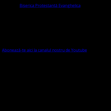
Pastor la
Biserica Protestantă Evanghelica
Contact: contact@bisericaevanghelica.com
Ne puteți susține financiar. Iată datele noastre: Conventia
Protestantă Evanghelică Valdenză-Metodistă-Lutherană ,
IBAN: RO84BRDE360SV00405463600, in RON, Banca
B.R.D. - G.S.G., SWIFT CODE: BRDEROBU
Abonează-te aici la canalul nostru de Youtube
Următorul serviciu divin online