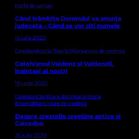
Harfa de cantari
Când trâmbița Domnului va anunța
judecata – Când se vor citi numele
14 iulie 2020
Catehism
Istoria Bisericii
Marturisire de credință
Catehismul Valdenz și Valdenzii,
înaintași ai noștri
19 iunie 2020
Catehism
Clarificare doctrinara
Istoria
Bisericii
Marturisire de credință
Despre crezurile creștine antice și
Calcedon
26 iulie 2020