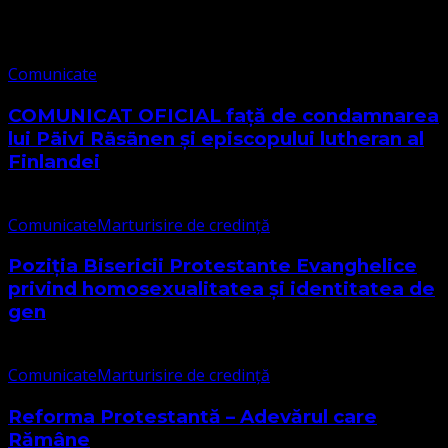
Comunicate
Comunicate
COMUNICAT OFICIAL față de condamnarea
lui Päivi Räsänen și episcopului lutheran al
Finlandei
Comunicate
Marturisire de credință
Poziția Bisericii Protestante Evanghelice
privind homosexualitatea și identitatea de
gen
Comunicate
Marturisire de credință
Reforma Protestantă – Adevărul care
Rămâne