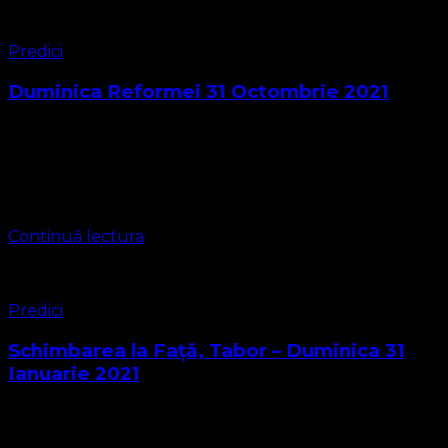
Predici
Duminica Reformei 31 Octombrie 2021
Evanghelia Sf. Ioan cap. 8: 31-32 31 Şi a zis iudeilor care
crezuseră în El: „Dacă rămâneţi în cuvântul Meu, sunteţi
în adevăr ucenicii Mei; 32 veţi cunoaşte adevărul , şi
adevărul …
Continuă lectura
Predici
Schimbarea la Față, Tabor – Duminica 31
Ianuarie 2021
Iubiți Frați și Surori în Domnul Avem în fața noastră
textul biblic al slujbei care este din Evanghelia Sfântului