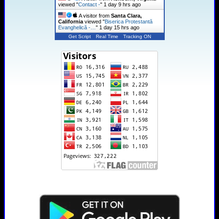
viewed "
Contact -
"
1 day 9 hrs ago
A visitor from
Santa Clara,
California
viewed "
Biserica Protestantă
Evanghelică -…
"
1 day 15 hrs ago
Get Script
Real Time
Tracking ON