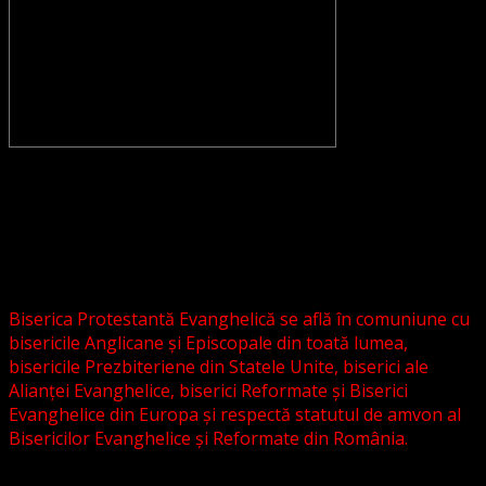
CONVENŢIA PROTESTANTĂ EVANGHELICĂ VALDENZĂ –
METODISTĂ – LUTHERANĂ nu se confundă cu Biserica
Evanghelică-Lutherană Sinod Prezbiteriană , nici cu
Biserica Evanghelică C.A. din România, și nici cu alte
grupări religioase sau asociații lutherane autonome .
Biserica Protestantă Evanghelică se află în comuniune cu
bisericile Anglicane și Episcopale din toată lumea,
bisericile Prezbiteriene din Statele Unite, biserici ale
Alianței Evanghelice, biserici Reformate și Biserici
Evanghelice din Europa și respectă statutul de amvon al
Bisericilor Evanghelice și Reformate din România.
Biserica noastră este așezată în învățătura poruncilor