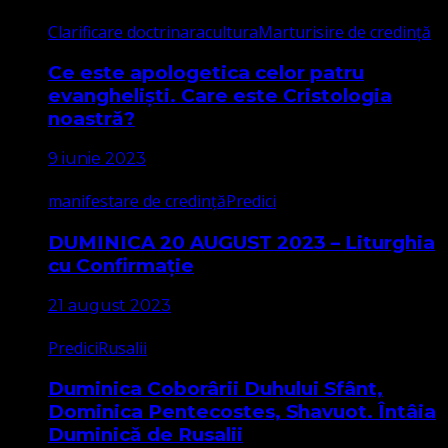
Clarificare doctrinara
cultura
Marturisire de credință
Ce este apologetica celor patru
evangheliști. Care este Cristologia
noastră?
9 iunie 2023
manifestare de credință
Predici
DUMINICA 20 AUGUST 2023 – Liturghia
cu Confirmație
21 august 2023
Predici
Rusalii
Duminica Coborârii Duhului Sfânt,
Dominica Pentecostes, Shavuot. Întâia
Duminică de Rusalii