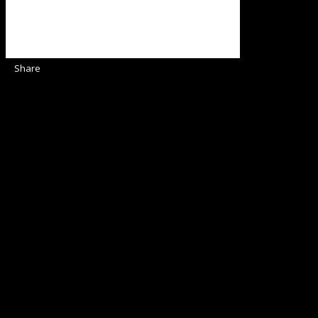
Share
Sediul Asociației Religioase
Strada Sinaia 19,
Ghiroda 307200 IBAN: RO84BRDE360SV00405463600 BRD