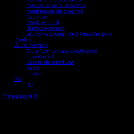
Poruncile lui Dumnezeu
manifestare de credință
Catehism
Istoria Bisericii
Harfa de cantari
Liturghia Evanghelică Missa Simplex
Predici
Grup membrii
Grup Comunitate Electronică
Consistoriul
Cerere de adeziune
Radio
Contact
RO
HU
Prima pagină
31
31
Arăt
2 rezultat(e)