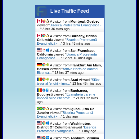
Live Traffic Feed
A visitor from
Montreal, Quebec
viewed "
Biserica Protestantă Evanghelică -
…
"
3 hrs 36 mins ago
A visitor from
Burnaby, British
Columbia
viewed "
Biserica Protestantă
Evanghelică -…
"
3 hrs 45 mins ago
A visitor from
San Francisco,
California
viewed "
Biserica Protestantă
Evanghelică -…
"
12 hrs 16 mins ago
A visitor from
Frankfurt Am Main,
Hessen
viewed "
Arhive Harfa de cantari -
Biserica…
"
13 hrs 37 mins ago
A visitor from
Arad
viewed "
Sfânt
izvor al fericirii - imn…
"
13 hrs 43 mins ago
A visitor from
Bucharest,
Bucuresti
viewed "
Evanghelia care ne
împacă și ne cheamă:…
"
21 hrs 32 mins
ago
A visitor from
Iguacu, Rio De
Janeiro
viewed "
Biserica Protestantă
Evanghelică -…
"
1 day ago
A visitor from
Washington,
District Of Columbia
viewed "
Biserica
Protestantă Evanghelică -…
"
1 day ago
A visitor from
Ashburn, Virginia