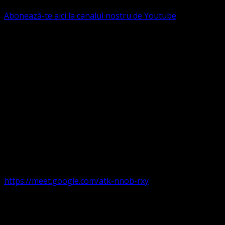
Abonează-te aici la canalul nostru de Youtube
Următorul serviciu divin online
Duminica de la ora 11:00 – 11:45
România
,
ora 10:00-
10:45 Austria, Ungaria, Germania, Belgia, Franța, ora
9:00-9:45 Anglia, Irlanda suntem online pe Google Meet
https://meet.google.com/atk-nnob-rxy
Serviciu divin în plen parohii locale:
Timișoara 1, Gherla,