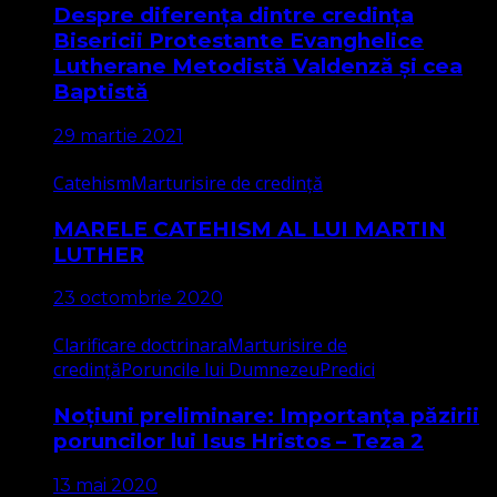
Despre diferența dintre credința
Bisericii Protestante Evanghelice
Lutherane Metodistă Valdenză și cea
Baptistă
29 martie 2021
Catehism
Marturisire de credință
MARELE CATEHISM AL LUI MARTIN
LUTHER
23 octombrie 2020
Clarificare doctrinara
Marturisire de
credință
Poruncile lui Dumnezeu
Predici
Noțiuni preliminare: Importanța păzirii
poruncilor lui Isus Hristos – Teza 2
13 mai 2020