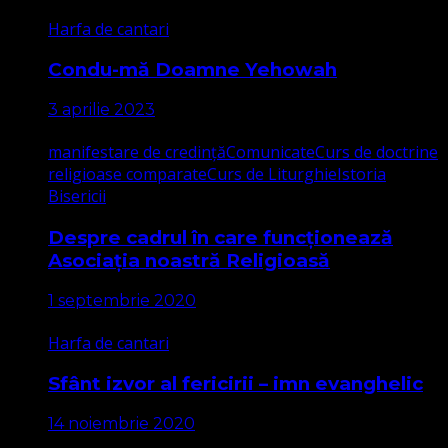
Harfa de cantari
Condu-mă Doamne Yehowah
3 aprilie 2023
manifestare de credință
Comunicate
Curs de doctrine
religioase comparate
Curs de Liturghie
Istoria
Bisericii
Despre cadrul în care funcționează
Asociația noastră Religioasă
1 septembrie 2020
Harfa de cantari
Sfânt izvor al fericirii – imn evanghelic
14 noiembrie 2020