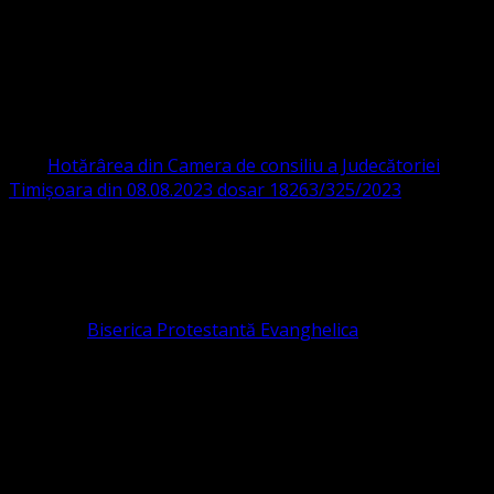
ORGANIZAȚIA RELIGIOASĂ CONVENŢIA
PROTESTANTĂ EVANGHELICĂ VALDENZĂ
– METODISTĂ – LUTHERANĂ
CIF 16759059 aprobată cu modificări la statut și denumire
prin
Hotărârea din Camera de consiliu a Judecătoriei
Timișoara din 08.08.2023 dosar 18263/325/2023
.
ASOCIAȚIA RELIGIOASĂ este prezentă și în România prin
Organizația religioasă.
pastor coordonator: Leontiuc Marius
Pastor la
Biserica Protestantă Evanghelica
Contact: contact@bisericaevanghelica.com
Ne puteți susține financiar. Iată datele noastre: Conventia
Protestantă Evanghelică Valdenză-Metodistă-Lutherană ,
IBAN: RO84BRDE360SV00405463600, in RON, Banca
B.R.D. - G.S.G., SWIFT CODE: BRDEROBU