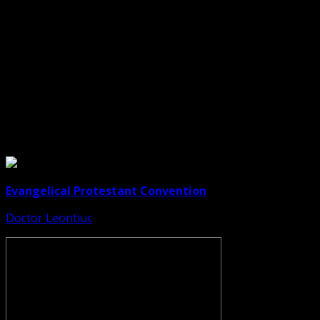
Dorim un like
Legături Utile
Evangelical Protestant Convention
Doctor Leontiuc