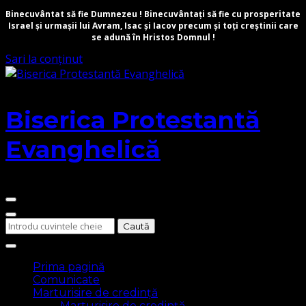
Binecuvântat să fie Dumnezeu ! Binecuvântați să fie cu prosperitate
Israel și urmașii lui Avram, Isac și Iacov precum și toți creștinii care
se adună în Hristos Domnul !
Sari la conținut
Biserica Protestantă
Evanghelică
Cauți
ceva?
Prima pagină
Comunicate
Marturisire de credință
Marturisire de credință