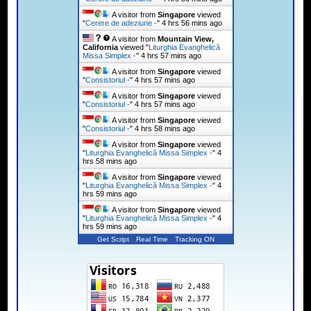
A visitor from
Singapore
viewed
"
Cerere de adeziune -
"
4 hrs 56 mins ago
A visitor from
Mountain View,
California
viewed "
Liturghia Evanghelică
Missa Simplex -
"
4 hrs 57 mins ago
A visitor from
Singapore
viewed
"
Consistoriul -
"
4 hrs 57 mins ago
A visitor from
Singapore
viewed
"
Consistoriul -
"
4 hrs 57 mins ago
A visitor from
Singapore
viewed
"
Consistoriul -
"
4 hrs 58 mins ago
A visitor from
Singapore
viewed
"
Liturghia Evanghelică Missa Simplex -
"
4
hrs 58 mins ago
A visitor from
Singapore
viewed
"
Liturghia Evanghelică Missa Simplex -
"
4
hrs 59 mins ago
A visitor from
Singapore
viewed
"
Liturghia Evanghelică Missa Simplex -
"
4
hrs 59 mins ago
Get Script
Real Time
Tracking ON