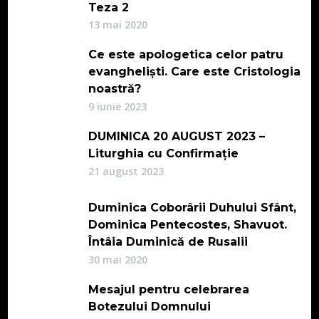
Teza 2
13 mai 2020
Ce este apologetica celor patru
evangheliști. Care este Cristologia
noastră?
9 iunie 2023
DUMINICA 20 AUGUST 2023 –
Liturghia cu Confirmație
21 august 2023
Duminica Coborârii Duhului Sfânt,
Dominica Pentecostes, Shavuot.
Întâia Duminică de Rusalii
30 mai 2020
Mesajul pentru celebrarea
Botezului Domnului