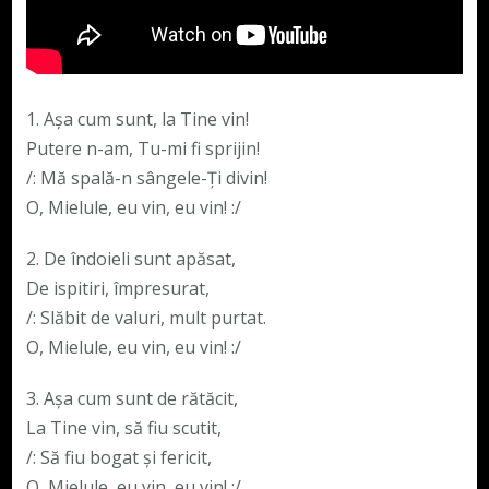
1. Aşa cum sunt, la Tine vin!
Putere n-am, Tu-mi fi sprijin!
/: Mă spală-n sângele-Ţi divin!
O, Mielule, eu vin, eu vin! :/
2. De îndoieli sunt apăsat,
De ispitiri, împresurat,
/: Slăbit de valuri, mult purtat.
O, Mielule, eu vin, eu vin! :/
3. Aşa cum sunt de rătăcit,
La Tine vin, să fiu scutit,
/: Să fiu bogat şi fericit,
O, Mielule, eu vin, eu vin! :/