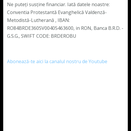
Ne puteți susține financiar. Iată datele noastre:
Conventia Protestantă Evanghelică Valdenză-
Metodistă-Lutherană , IBAN:
RO84BRDE360SV00405463600, in RON, Banca B.R.D. -
G.S.G., SWIFT CODE: BRDEROBU
Abonează-te aici la canalul nostru de Youtube