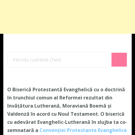
Cauți
ceva?
O Biserică Protestantă Evanghelică cu o doctrină
în trunchiul comun al Reformei rezultat din
învățătura Lutherană, Moraviană Boemă și
Valdenză în acord cu Noul Testament. O biserică
cu adevărat Evanghelic-Lutherană în slujba ta co-
semnatară a
Convenției Protestante Evanghelice