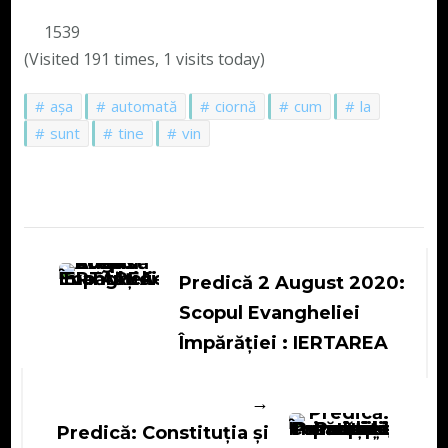
1539
(Visited 191 times, 1 visits today)
așa
automată
ciornă
cum
la
sunt
tine
vin
Navigare
în
Predică 2 August 2020:
articole
Scopul Evangheliei
Împărăției : IERTAREA
Predică: Constituția și