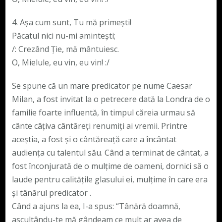
4. Aşa cum sunt, Tu mă primeşti!
Păcatul nici nu-mi aminteşti;
/: Crezând Ţie, mă mântuiesc.
O, Mielule, eu vin, eu vin! :/
Se spune că un mare predicator pe nume Caesar
Milan, a fost invitat la o petrecere dată la Londra de o
familie foarte influentă, în timpul căreia urmau să
cânte câţiva cântăreţi renumiţi ai vremii. Printre
aceştia, a fost şi o cântăreaţă care a încântat
audienţa cu talentul său. Când a terminat de cântat, a
fost înconjurată de o mulţime de oameni, dornici să o
laude pentru calităţile glasului ei, mulţime în care era
și tânărul predicator .
Când a ajuns la ea, I-a spus: “Tânără doamnă,
ascultându-te mă gândeam ce mult ar avea de