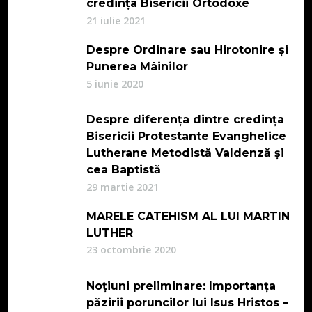
credința Bisericii Ortodoxe
21 iulie 2021
Despre Ordinare sau Hirotonire și
Punerea Mâinilor
5 iunie 2020
Despre diferența dintre credința
Bisericii Protestante Evanghelice
Lutherane Metodistă Valdenză și
cea Baptistă
29 martie 2021
MARELE CATEHISM AL LUI MARTIN
LUTHER
23 octombrie 2020
Noțiuni preliminare: Importanța
păzirii poruncilor lui Isus Hristos –