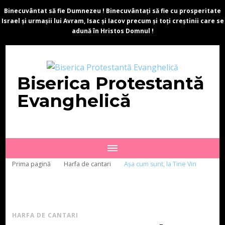
Binecuvântat să fie Dumnezeu ! Binecuvântați să fie cu prosperitate
Israel și urmașii lui Avram, Isac și Iacov precum și toți creștinii care se
adună în Hristos Domnul !
Biserica Protestantă
Evanghelică
Prima pagină
Harfa de cantari
Așa cum sunt, la Tine Vin
HARFA DE CANTARI