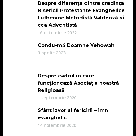
Despre diferența dintre credința
Bisericii Protestante Evanghelice
Lutherane Metodistă Valdenză și
cea Adventistă
16 octombrie 2022
Condu-mă Doamne Yehowah
3 aprilie 2023
Despre cadrul în care
funcționează Asociația noastră
Religioasă
1 septembrie 2020
Sfânt izvor al fericirii – imn
evanghelic
14 noiembrie 2020