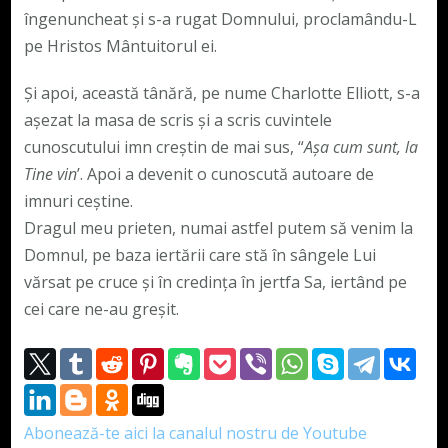
îngenuncheat şi s-a rugat Domnului, proclamându-L
pe Hristos Mântuitorul ei.
Şi apoi, această tânără, pe nume Charlotte Elliott, s-a
aşezat la masa de scris şi a scris cuvintele
cunoscutului imn creştin de mai sus, “
Aşa cum sunt, la
Tine vin
’. Apoi a devenit o cunoscută autoare de
imnuri ceștine.
Dragul meu prieten, numai astfel putem să venim la
Domnul, pe baza iertării care stă în sângele Lui
vărsat pe cruce şi în credinţa în jertfa Sa, iertând pe
cei care ne-au greșit.
Abonează-te aici la canalul nostru de Youtube