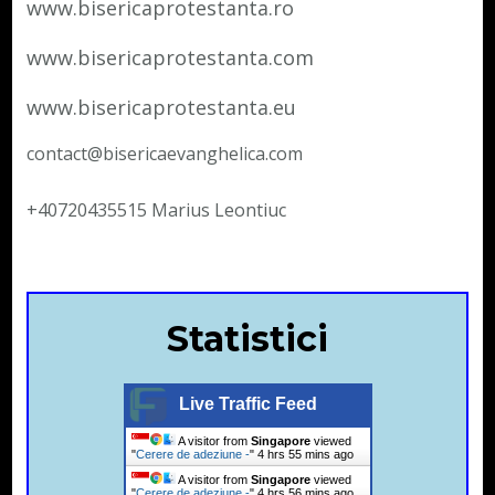
www.bisericaprotestanta.ro
www.bisericaprotestanta.com
www.bisericaprotestanta.eu
contact@bisericaevanghelica.com
+40720435515 Marius Leontiuc
Statistici
Live Traffic Feed
A visitor from
Singapore
viewed
"
Cerere de adeziune -
"
4 hrs 55 mins ago
A visitor from
Singapore
viewed
"
Cerere de adeziune -
"
4 hrs 56 mins ago