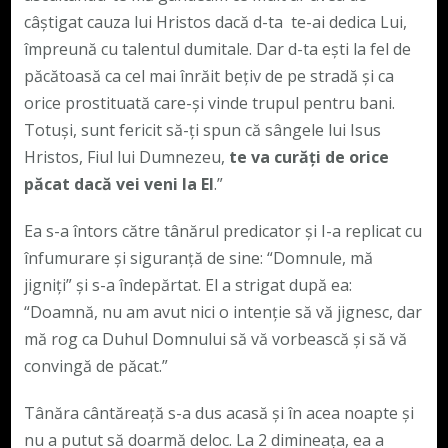
câştigat cauza lui Hristos dacă d-ta te-ai dedica Lui,
împreună cu talentul dumitale. Dar d-ta eşti la fel de
păcătoasă ca cel mai înrăit beţiv de pe stradă şi ca
orice prostituată care-şi vinde trupul pentru bani.
Totuşi, sunt fericit să-ţi spun că sângele lui Isus
Hristos, Fiul lui Dumnezeu,
te va curăţi de orice
păcat dacă vei veni la El
.”
Ea s-a întors către tânărul predicator şi I-a replicat cu
înfumurare şi siguranţă de sine: “Domnule, mă
jigniţi” şi s-a îndepărtat. El a strigat după ea:
“Doamnă, nu am avut nici o intenţie să vă jignesc, dar
mă rog ca Duhul Domnului să vă vorbească şi să vă
convingă de păcat.”
Tânăra cântăreaţă s-a dus acasă şi în acea noapte și
nu a putut să doarmă deloc. La 2 dimineaţa, ea a