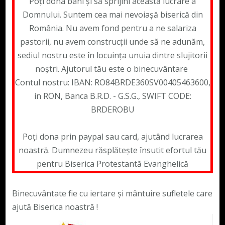
Poți dona bani și să sprijini această lucrare a
Domnului. Suntem cea mai nevoiașă biserică din
România. Nu avem fond pentru a ne salariza
pastorii, nu avem construcții unde să ne adunăm,
sediul nostru este în locuința unuia dintre slujitorii
noștri. Ajutorul tău este o binecuvântare
Contul nostru: IBAN: RO84BRDE360SV00405463600,
in RON, Banca B.R.D. - G.S.G., SWIFT CODE:
BRDEROBU
Poți dona prin paypal sau card, ajutând lucrarea
noastră. Dumnezeu răsplătește însutit efortul tău
pentru Biserica Protestantă Evanghelică
Binecuvântate fie cu iertare și mântuire sufletele care
ajută Biserica noastră !