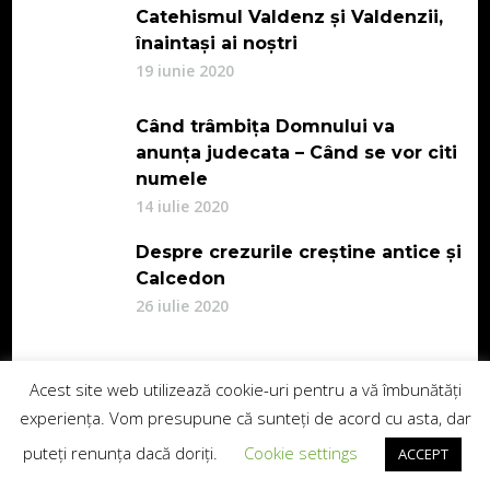
Catehismul Valdenz și Valdenzii,
înaintași ai noștri
19 iunie 2020
Când trâmbița Domnului va
anunța judecata – Când se vor citi
numele
14 iulie 2020
Despre crezurile creștine antice și
Calcedon
26 iulie 2020
Acest site web utilizează cookie-uri pentru a vă îmbunătăți
Apariții Media
experiența. Vom presupune că sunteți de acord cu asta, dar
puteți renunța dacă doriți.
Cookie settings
ACCEPT
Ziarul de Banat