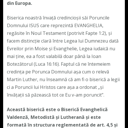
din Europa.
Biserica noastră învață credincioșii săi Poruncile
Domnului ISUS care reprezintă EVANGHELIA,
regăsite în Noul Testament (potrivit Fapte 1:2), și
facem distincție clară între Legea lui Dumnezeu dată
Evreilor prin Moise și Evanghelie, Legea iudaică nu
mai ține, ea a fost valabilă doar până la Ioan
Botezătorul (Luca 16:16). Faptul că ne întemeiem
credința pe Porunca Domnului așa cum o relevă
Martin Luther, nu înseamnă că am fi o biserică a legii
ci a Poruncii lui Hristos care așa a ordonat „și
învățații să păzească tot ce Eu v-am poruncit”.
Această biserică este o Biserică Evanghelică
Valdenză, Metodistă și Lutherană și este
formată în structura reglementată de art. 4,5 și