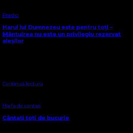
Predici
Harul lui Dumnezeu este pentru toți –
Mântuirea nu este un privilegiu rezervat
aleșilor
Duminica 24 August 2025 Predica Pastor rev. Leontiuc
Marius Sebastian Harul lui Dumnezeu este pentru toți –
Mântuirea nu este un privilegiu rezervat aleșilor
„Dumnezeu dorește ca toți oamenii …
Continuă lectura
Harfa de cantari
Cântați toți de bucurie
Un imn scris la 1719 de Isaac Watts, compozitor