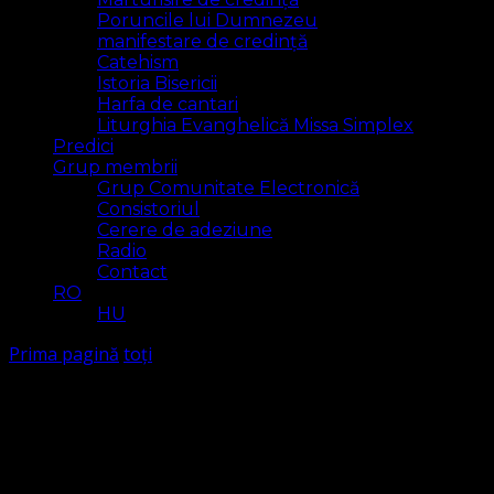
Poruncile lui Dumnezeu
manifestare de credință
Catehism
Istoria Bisericii
Harfa de cantari
Liturghia Evanghelică Missa Simplex
Predici
Grup membrii
Grup Comunitate Electronică
Consistoriul
Cerere de adeziune
Radio
Contact
RO
HU
Prima pagină
toți
toți
Arăt
3 rezultat(e)