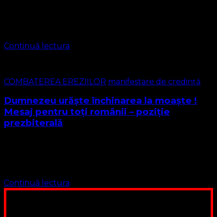
protestant evanghelic din Statele Unite ale Americii, pe
un segment de operă a lui Handel. Colindul este de fapt o
…
Continuă lectura
COMBATEREA EREZIILOR
manifestare de credință
Dumnezeu urăște închinarea la moaște !
Mesaj pentru toți românii – poziție
prezbiterală
Iubiți credincioși creștini români ! Ani de zile ați fost
mințiți de o industrie a lumânărilor aprinse nu pe altar ci
pentru cei morți, ani de zile ați fost mințiți …
Continuă lectura
Poți dona bani și să sprijini această lucrare a Domnului.
Suntem cea mai nevoiașă biserică din România. Nu avem