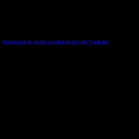
Ne puteți susține financiar. Iată datele noastre: Conventia
Protestantă Evanghelică Valdenză-Metodistă-Lutherană ,
IBAN: RO84BRDE360SV00405463600, in RON, Banca
B.R.D. - G.S.G., SWIFT CODE: BRDEROBU
Abonează-te aici la canalul nostru de Youtube
Următorul serviciu divin online
Duminica de la ora 11:00 – 11:45
România
,
ora 10:00-
10:45 Austria, Ungaria, Germania, Belgia, Franța, ora
9:00-9:45 Anglia, Irlanda suntem online pe Google Meet