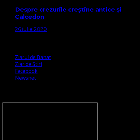
Despre crezurile creștine antice și
Calcedon
26 iulie 2020
Apariții Media
Ziarul de Banat
Ziar de Stiri
Facebook
Newsnet
Dorim un like pe newsnet