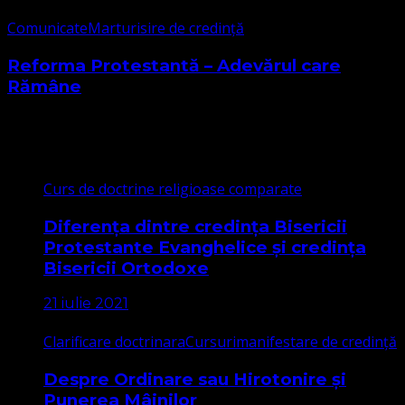
Comunicate
Marturisire de credință
Reforma Protestantă – Adevărul care
Rămâne
Cele mai citite
Curs de doctrine religioase comparate
Diferența dintre credința Bisericii
Protestante Evanghelice și credința
Bisericii Ortodoxe
21 iulie 2021
Clarificare doctrinara
Cursuri
manifestare de credință
Despre Ordinare sau Hirotonire și
Punerea Mâinilor