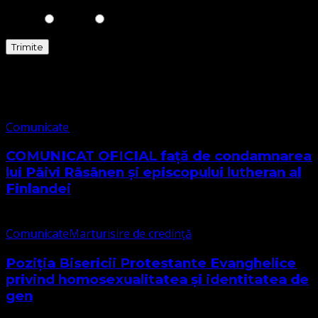
Comunicate
Comunicate
COMUNICAT OFICIAL față de condamnarea
lui Päivi Räsänen și episcopului lutheran al
Finlandei
Comunicate
Marturisire de credință
Poziția Bisericii Protestante Evanghelice
privind homosexualitatea și identitatea de
gen