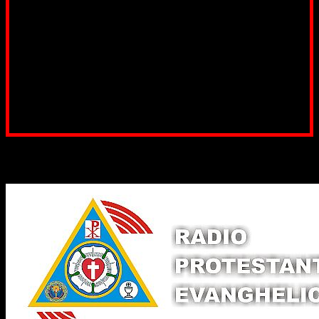
fond pentru a ne salariza pastorii, nu avem construcții
unde să ne adunăm, sediul nostru este în locuința unuia
dintre slujitorii noștri. Ajutorul tău este o binecuvântare
Contul nostru: IBAN: RO84BRDE360SV00405463600, in
RON, Banca B.R.D. - G.S.G., SWIFT CODE: BRDEROBU
Poți dona prin paypal sau card, ajutând lucrarea
noastră. Dumnezeu răsplătește însutit efortul tău
pentru Biserica Protestantă Evanghelică
Binecuvântate fie cu iertare și mântuire sufletele care
ajută Biserica noastră !