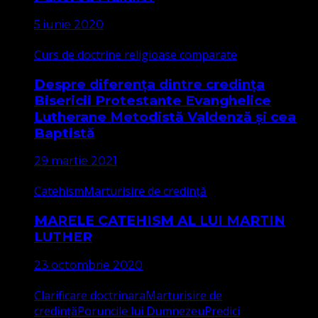
5 iunie 2020
Curs de doctrine religioase comparate
Despre diferența dintre credința
Bisericii Protestante Evanghelice
Lutherane Metodistă Valdenză și cea
Baptistă
29 martie 2021
Catehism
Marturisire de credință
MARELE CATEHISM AL LUI MARTIN
LUTHER
23 octombrie 2020
Clarificare doctrinara
Marturisire de
credință
Poruncile lui Dumnezeu
Predici