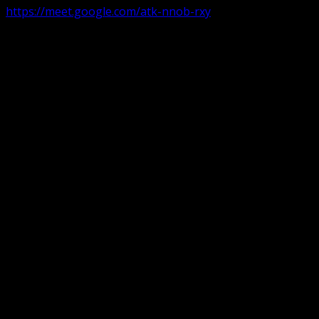
https://meet.google.com/atk-nnob-rxy
Serviciu divin în plen parohii locale:
Timișoara 1, Gherla,
Duminica ora 9:30-10:15
Arad, Ineu
a doua și a patra Duminică din lună ora 9:30-10:15 Ineu și
ora 16:30-17:15 Arad
Pentru perioada August-Noiembrie parohiile din
diaspora, Parohia Oradea, București și Târgu Jiu participă
în serviciul on-line organizat de parohia Timișoara 2
Translate: