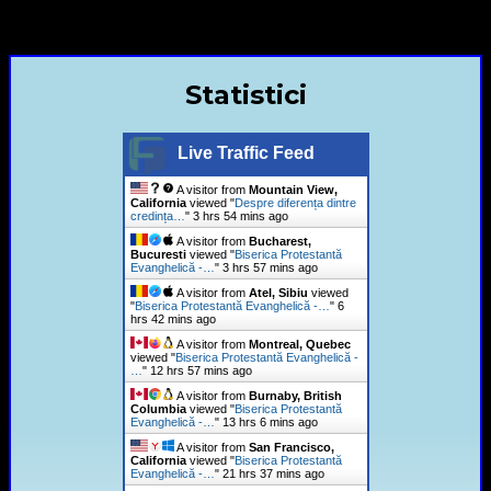
+40720435515 Marius Leontiuc
Statistici
Live Traffic Feed
A visitor from
Mountain View,
California
viewed "
Despre diferența dintre
credința…
"
3 hrs 54 mins ago
A visitor from
Bucharest,
Bucuresti
viewed "
Biserica Protestantă
Evanghelică -…
"
3 hrs 57 mins ago
A visitor from
Atel, Sibiu
viewed
"
Biserica Protestantă Evanghelică -…
"
6
hrs 42 mins ago
A visitor from
Montreal, Quebec
viewed "
Biserica Protestantă Evanghelică -
…
"
12 hrs 57 mins ago
A visitor from
Burnaby, British
Columbia
viewed "
Biserica Protestantă
Evanghelică -…
"
13 hrs 6 mins ago
A visitor from
San Francisco,
California
viewed "
Biserica Protestantă
Evanghelică -…
"
21 hrs 37 mins ago