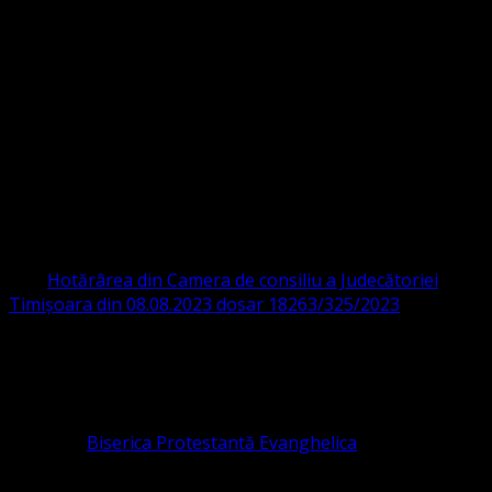
Strada Sinaia 19,
Ghiroda 307200 IBAN: RO84BRDE360SV00405463600 BRD
ORGANIZAȚIA RELIGIOASĂ CONVENŢIA
PROTESTANTĂ EVANGHELICĂ VALDENZĂ
– METODISTĂ – LUTHERANĂ
CIF 16759059 aprobată cu modificări la statut și denumire
prin
Hotărârea din Camera de consiliu a Judecătoriei
Timișoara din 08.08.2023 dosar 18263/325/2023
.
ASOCIAȚIA RELIGIOASĂ este prezentă și în România prin
Organizația religioasă.
pastor coordonator: Leontiuc Marius
Pastor la
Biserica Protestantă Evanghelica
Contact: contact@bisericaevanghelica.com