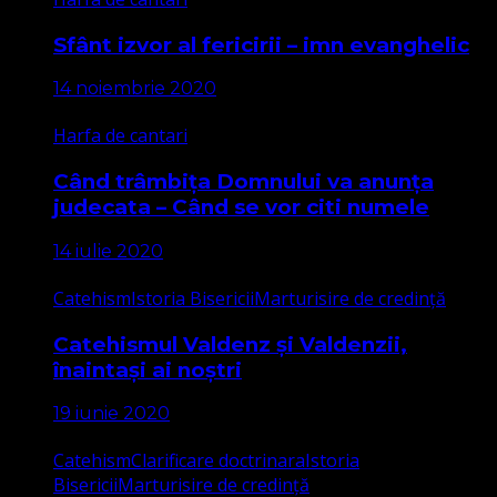
Sfânt izvor al fericirii – imn evanghelic
14 noiembrie 2020
Harfa de cantari
Când trâmbița Domnului va anunța
judecata – Când se vor citi numele
14 iulie 2020
Catehism
Istoria Bisericii
Marturisire de credință
Catehismul Valdenz și Valdenzii,
înaintași ai noștri
19 iunie 2020
Catehism
Clarificare doctrinara
Istoria
Bisericii
Marturisire de credință