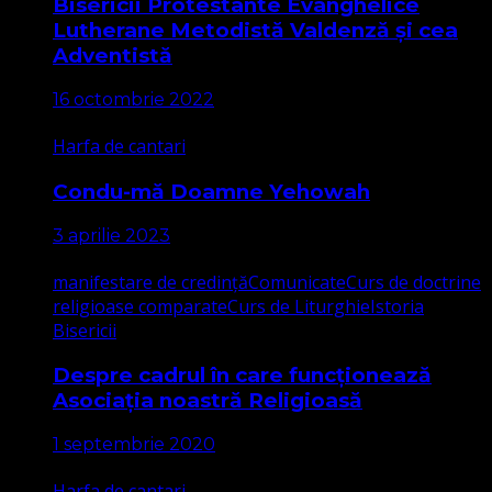
Bisericii Protestante Evanghelice
Lutherane Metodistă Valdenză și cea
Adventistă
16 octombrie 2022
Harfa de cantari
Condu-mă Doamne Yehowah
3 aprilie 2023
manifestare de credință
Comunicate
Curs de doctrine
religioase comparate
Curs de Liturghie
Istoria
Bisericii
Despre cadrul în care funcționează
Asociația noastră Religioasă
1 septembrie 2020
Harfa de cantari