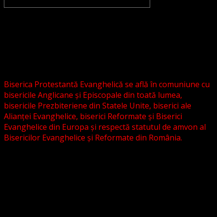
CONVENŢIA PROTESTANTĂ EVANGHELICĂ VALDENZĂ –
METODISTĂ – LUTHERANĂ nu se confundă cu Biserica
Evanghelică-Lutherană Sinod Prezbiteriană , nici cu
Biserica Evanghelică C.A. din România, și nici cu alte
grupări religioase sau asociații lutherane autonome .
Biserica Protestantă Evanghelică se află în comuniune cu
bisericile Anglicane și Episcopale din toată lumea,
bisericile Prezbiteriene din Statele Unite, biserici ale
Alianței Evanghelice, biserici Reformate și Biserici
Evanghelice din Europa și respectă statutul de amvon al
Bisericilor Evanghelice și Reformate din România.
Biserica noastră este așezată în învățătura poruncilor
Noului Testament și este constituită la comandamentul
acestora, la chemarea acestora.
Pictura din antet, reprezintă un interior al unei biserici
evanghelice, inspirat dintr-o biserică bavareză și
ilustrează conceptul nostru asupra arhitecturii bisericești