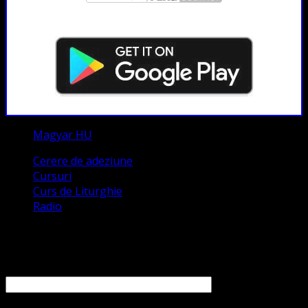
Magyar HU
Cerere de adeziune
Cursuri
Curs de Liturghie
Radio
Contact
Numele tău (obligatoriu)