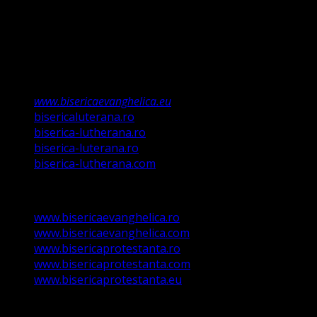
Această biserică este o Biserică Evanghelică
Valdenză, Metodistă și Lutherană și este formată în
structura reglementată de art. 4,5 și 6 Legea
489/2006
Asociație Religioasă în curs de înscriere în
Registrul Asociațiilor Religioase.
www.bisericaevanghelica.eu
bisericaluterana.ro
biserica-lutherana.ro
biserica-luterana.ro
biserica-lutherana.com
www.bisericaevanghelica.ro
www.bisericaevanghelica.com
www.bisericaprotestanta.ro
www.bisericaprotestanta.com
www.bisericaprotestanta.eu
contact@bisericaevanghelica.com