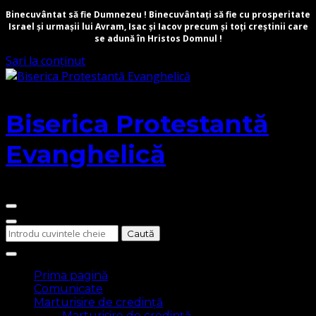
Binecuvântat să fie Dumnezeu ! Binecuvântați să fie cu prosperitate
Israel și urmașii lui Avram, Isac și Iacov precum și toți creștinii care
se adună în Hristos Domnul !
Sari la conținut
Biserica Protestantă
Evanghelică
Cauți
ceva?
Prima pagină
Comunicate
Marturisire de credință
Marturisire de credință