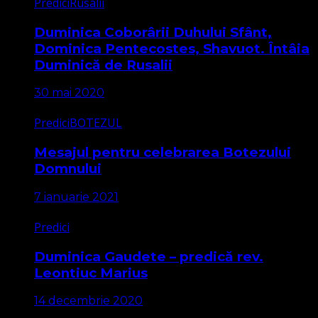
Predici
Rusalii
Duminica Coborârii Duhului Sfânt,
Dominica Pentecostes, Shavuot. Întâia
Duminică de Rusalii
30 mai 2020
Predici
BOTEZUL
Mesajul pentru celebrarea Botezului
Domnului
7 ianuarie 2021
Predici
Duminica Gaudete – predică rev.
Leontiuc Marius
14 decembrie 2020