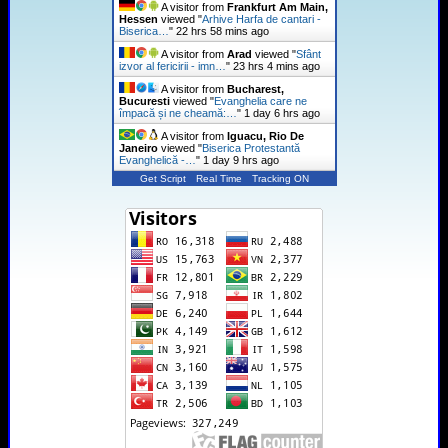
A visitor from
Frankfurt Am Main,
Hessen
viewed "
Arhive Harfa de cantari -
Biserica…
"
22 hrs 58 mins ago
A visitor from
Arad
viewed "
Sfânt
izvor al fericirii - imn…
"
23 hrs 4 mins ago
A visitor from
Bucharest,
Bucuresti
viewed "
Evanghelia care ne
împacă și ne cheamă:…
"
1 day 6 hrs ago
A visitor from
Iguacu, Rio De
Janeiro
viewed "
Biserica Protestantă
Evanghelică -…
"
1 day 9 hrs ago
Get Script
Real Time
Tracking ON