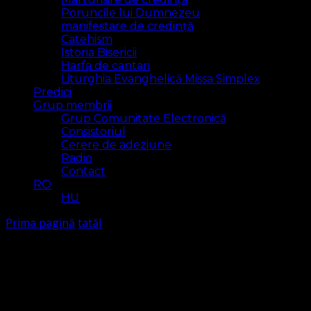
Poruncile lui Dumnezeu
manifestare de credință
Catehism
Istoria Bisericii
Harfa de cantari
Liturghia Evanghelică Missa Simplex
Predici
Grup membrii
Grup Comunitate Electronică
Consistoriul
Cerere de adeziune
Radio
Contact
RO
HU
Prima pagină
tatăl
tatăl
Arăt
3 rezultat(e)