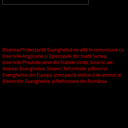
CONVENŢIA PROTESTANTĂ EVANGHELICĂ VALDENZĂ –
METODISTĂ – LUTHERANĂ nu se confundă cu Biserica
Evanghelică-Lutherană Sinod Prezbiteriană , nici cu
Biserica Evanghelică C.A. din România, și nici cu alte
grupări religioase sau asociații lutherane autonome .
Biserica Protestantă Evanghelică se află în comuniune cu
bisericile Anglicane și Episcopale din toată lumea,
bisericile Prezbiteriene din Statele Unite, biserici ale
Alianței Evanghelice, biserici Reformate și Biserici
Evanghelice din Europa și respectă statutul de amvon al
Bisericilor Evanghelice și Reformate din România.
Biserica noastră este așezată în învățătura poruncilor
Noului Testament și este constituită la comandamentul
acestora, la chemarea acestora.
Pictura din antet, reprezintă un interior al unei biserici
evanghelice, inspirat dintr-o biserică bavareză și
ilustrează conceptul nostru asupra arhitecturii bisericești