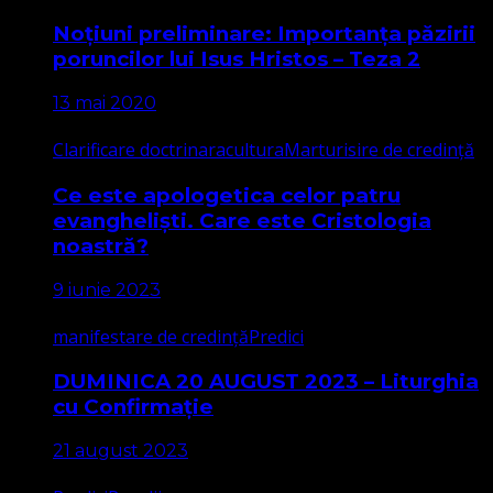
Noțiuni preliminare: Importanța păzirii
poruncilor lui Isus Hristos – Teza 2
13 mai 2020
Clarificare doctrinara
cultura
Marturisire de credință
Ce este apologetica celor patru
evangheliști. Care este Cristologia
noastră?
9 iunie 2023
manifestare de credință
Predici
DUMINICA 20 AUGUST 2023 – Liturghia
cu Confirmație
21 august 2023