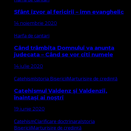
Sfânt izvor al fericirii – imn evanghelic
14 noiembrie 2020
Harfa de cantari
Când trâmbița Domnului va anunța
judecata – Când se vor citi numele
14 iulie 2020
Catehism
Istoria Bisericii
Marturisire de credință
Catehismul Valdenz și Valdenzii,
înaintași ai noștri
19 iunie 2020
Catehism
Clarificare doctrinara
Istoria
Bisericii
Marturisire de credință