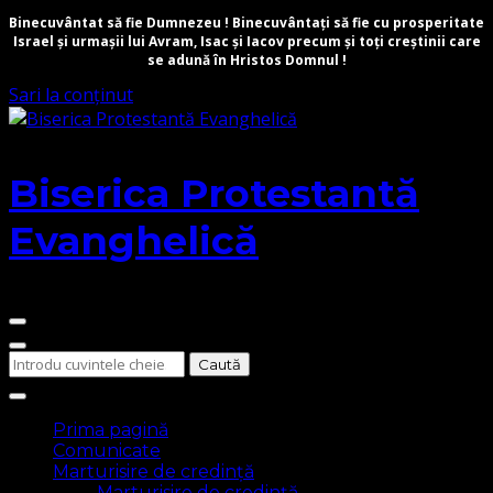
Binecuvântat să fie Dumnezeu ! Binecuvântați să fie cu prosperitate
Israel și urmașii lui Avram, Isac și Iacov precum și toți creștinii care
se adună în Hristos Domnul !
Sari la conținut
Biserica Protestantă
Evanghelică
Cauți
ceva?
Prima pagină
Comunicate
Marturisire de credință
Marturisire de credință