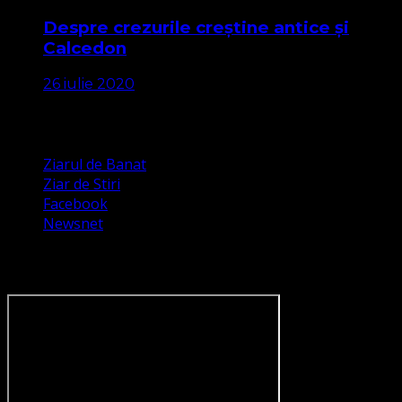
Despre crezurile creștine antice și
Calcedon
26 iulie 2020
Apariții Media
Ziarul de Banat
Ziar de Stiri
Facebook
Newsnet
Dorim un like pe newsnet