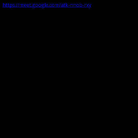
https://meet.google.com/atk-nnob-rxy
Serviciu divin în plen parohii locale:
Timișoara 1, Gherla,
Duminica ora 9:30-10:15
Arad, Ineu
a doua și a patra Duminică din lună ora 9:30-10:15 Ineu și
ora 16:30-17:15 Arad
Pentru perioada August-Noiembrie parohiile din
diaspora, Parohia Oradea, București și Târgu Jiu participă
în serviciul on-line organizat de parohia Timișoara 2
Translate: