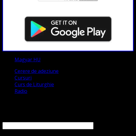
Magyar HU
Cerere de adeziune
Cursuri
Curs de Liturghie
Radio
Contact
Numele tău (obligatoriu)