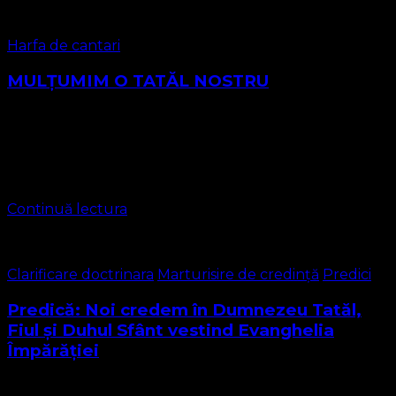
Harfa de cantari
MULȚUMIM O TATĂL NOSTRU
Muzica: John A. Hultman Versuri: August L. Storm 1891 1.
Mulţumim, o, Tatăl nostru, Pentru Fiul Tău iubit.
Mulţumim că-n orice vreme Minunat ne-ai ocrotit. Pentru
primăveri senine, Ca şi …
Continuă lectura
Clarificare doctrinara
Marturisire de credință
Predici
Predică: Noi credem în Dumnezeu Tatăl,
Fiul și Duhul Sfânt vestind Evanghelia
Împărăției
Harul şi pacea să fie cu voi dragi frați și surori în Domnul !