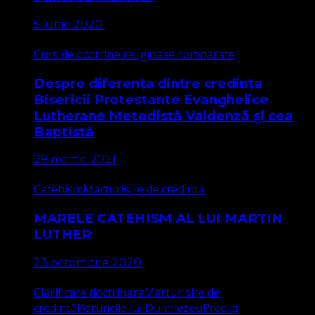
5 iunie 2020
Curs de doctrine religioase comparate
Despre diferența dintre credința
Bisericii Protestante Evanghelice
Lutherane Metodistă Valdenză și cea
Baptistă
29 martie 2021
Catehism
Marturisire de credință
MARELE CATEHISM AL LUI MARTIN
LUTHER
23 octombrie 2020
Clarificare doctrinara
Marturisire de
credință
Poruncile lui Dumnezeu
Predici