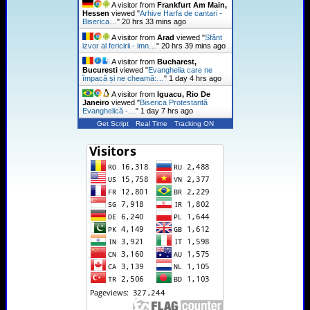
A visitor from
Frankfurt Am Main,
Hessen
viewed "
Arhive Harfa de cantari -
Biserica…
"
20 hrs 33 mins ago
A visitor from
Arad
viewed "
Sfânt
izvor al fericirii - imn…
"
20 hrs 39 mins ago
A visitor from
Bucharest,
Bucuresti
viewed "
Evanghelia care ne
împacă și ne cheamă:…
"
1 day 4 hrs ago
A visitor from
Iguacu, Rio De
Janeiro
viewed "
Biserica Protestantă
Evanghelică -…
"
1 day 7 hrs ago
Get Script
Real Time
Tracking ON