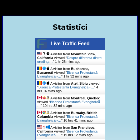
+40720435515 Marius Leontiuc
Statistici
Live Traffic Feed
A visitor from
Mountain View,
California
viewed "
Despre diferența dintre
credința…
"
1 hr 28 mins ago
A visitor from
Bucharest,
Bucuresti
viewed "
Biserica Protestantă
Evanghelică -…
"
1 hr 32 mins ago
A visitor from
Atel, Sibiu
viewed
"
Biserica Protestantă Evanghelică -…
"
4
hrs 16 mins ago
A visitor from
Montreal, Quebec
viewed "
Biserica Protestantă Evanghelică -
…
"
10 hrs 32 mins ago
A visitor from
Burnaby, British
Columbia
viewed "
Biserica Protestantă
Evanghelică -…
"
10 hrs 41 mins ago
A visitor from
San Francisco,
California
viewed "
Biserica Protestantă
Evanghelică -…
"
19 hrs 12 mins ago