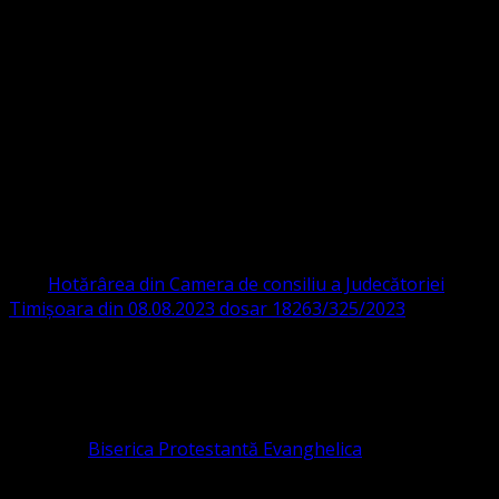
Strada Sinaia 19,
Ghiroda 307200 IBAN: RO84BRDE360SV00405463600 BRD
ORGANIZAȚIA RELIGIOASĂ CONVENŢIA
PROTESTANTĂ EVANGHELICĂ VALDENZĂ
– METODISTĂ – LUTHERANĂ
CIF 16759059 aprobată cu modificări la statut și denumire
prin
Hotărârea din Camera de consiliu a Judecătoriei
Timișoara din 08.08.2023 dosar 18263/325/2023
.
ASOCIAȚIA RELIGIOASĂ este prezentă și în România prin
Organizația religioasă.
pastor coordonator: Leontiuc Marius
Pastor la
Biserica Protestantă Evanghelica
Contact: contact@bisericaevanghelica.com