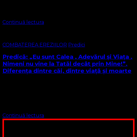
Fiți binecuvântați Textul pentru Dumninica aceasta este
din mai multe pasaje biblice, să le citim Evanghelia …
Continuă lectura
COMBATEREA EREZIILOR
Predici
Predică: „Eu sunt Calea , Adevărul şi Viaţa .
Nimeni nu vine la Tatăl decât prin Mine!”.
Diferența dintre căi, dintre viață și moarte
Evanghelia sf. apostol Ioan cap1:1-14 1La început era
Cuvântul, şi Cuvântul era cu Dumnezeu, şi Cuvântul era
Dumnezeu. 2El era la început cu Dumnezeu. 3Toate
lucrurile au fost făcute prin El; …
Continuă lectura
Poți dona bani și să sprijini această lucrare a Domnului.
Suntem cea mai nevoiașă biserică din România. Nu avem