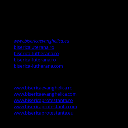
Această biserică este o Biserică Evanghelică
Valdenză, Metodistă și Lutherană și este formată în
structura reglementată de art. 4,5 și 6 Legea
489/2006
Asociație Religioasă în curs de înscriere în
Registrul Asociațiilor Religioase.
www.bisericaevanghelica.eu
bisericaluterana.ro
biserica-lutherana.ro
biserica-luterana.ro
biserica-lutherana.com
www.bisericaevanghelica.ro
www.bisericaevanghelica.com
www.bisericaprotestanta.ro
www.bisericaprotestanta.com
www.bisericaprotestanta.eu
contact@bisericaevanghelica.com