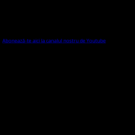
Ne puteți susține financiar. Iată datele noastre: Conventia
Protestantă Evanghelică Valdenză-Metodistă-Lutherană ,
IBAN: RO84BRDE360SV00405463600, in RON, Banca
B.R.D. - G.S.G., SWIFT CODE: BRDEROBU
Abonează-te aici la canalul nostru de Youtube
Următorul serviciu divin online
Duminica de la ora 11:00 – 11:45
România
,
ora 10:00-
10:45 Austria, Ungaria, Germania, Belgia, Franța, ora
9:00-9:45 Anglia, Irlanda suntem online pe Google Meet