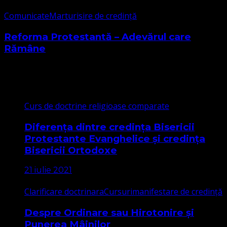
Comunicate
Marturisire de credință
Reforma Protestantă – Adevărul care
Rămâne
Cele mai citite
Curs de doctrine religioase comparate
Diferența dintre credința Bisericii
Protestante Evanghelice și credința
Bisericii Ortodoxe
21 iulie 2021
Clarificare doctrinara
Cursuri
manifestare de credință
Despre Ordinare sau Hirotonire și
Punerea Mâinilor