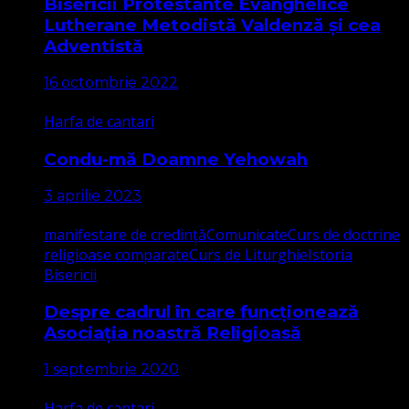
Bisericii Protestante Evanghelice
Lutherane Metodistă Valdenză și cea
Adventistă
16 octombrie 2022
Harfa de cantari
Condu-mă Doamne Yehowah
3 aprilie 2023
manifestare de credință
Comunicate
Curs de doctrine
religioase comparate
Curs de Liturghie
Istoria
Bisericii
Despre cadrul în care funcționează
Asociația noastră Religioasă
1 septembrie 2020
Harfa de cantari