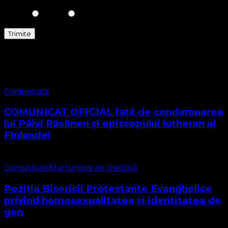
Comunicate
Comunicate
COMUNICAT OFICIAL față de condamnarea
lui Päivi Räsänen și episcopului lutheran al
Finlandei
Comunicate
Marturisire de credință
Poziția Bisericii Protestante Evanghelice
privind homosexualitatea și identitatea de
gen