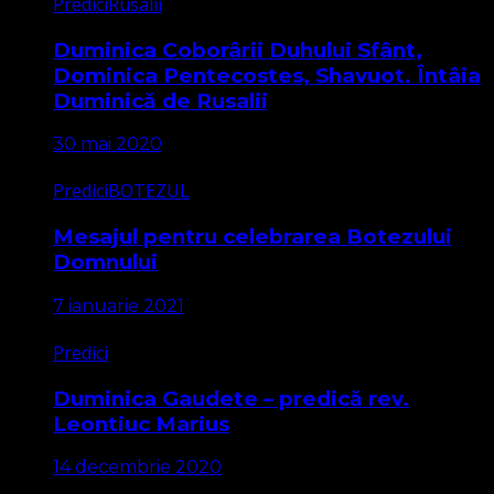
Predici
Rusalii
Duminica Coborârii Duhului Sfânt,
Dominica Pentecostes, Shavuot. Întâia
Duminică de Rusalii
30 mai 2020
Predici
BOTEZUL
Mesajul pentru celebrarea Botezului
Domnului
7 ianuarie 2021
Predici
Duminica Gaudete – predică rev.
Leontiuc Marius
14 decembrie 2020