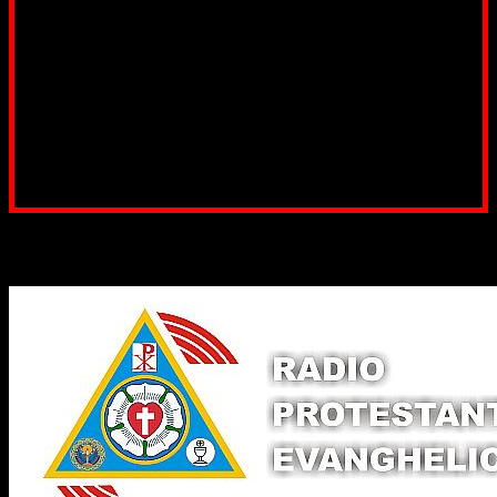
fond pentru a ne salariza pastorii, nu avem construcții
unde să ne adunăm, sediul nostru este în locuința unuia
dintre slujitorii noștri. Ajutorul tău este o binecuvântare
Contul nostru: IBAN: RO84BRDE360SV00405463600, in
RON, Banca B.R.D. - G.S.G., SWIFT CODE: BRDEROBU
Poți dona prin paypal sau card, ajutând lucrarea
noastră. Dumnezeu răsplătește însutit efortul tău
pentru Biserica Protestantă Evanghelică
Binecuvântate fie cu iertare și mântuire sufletele care
ajută Biserica noastră !