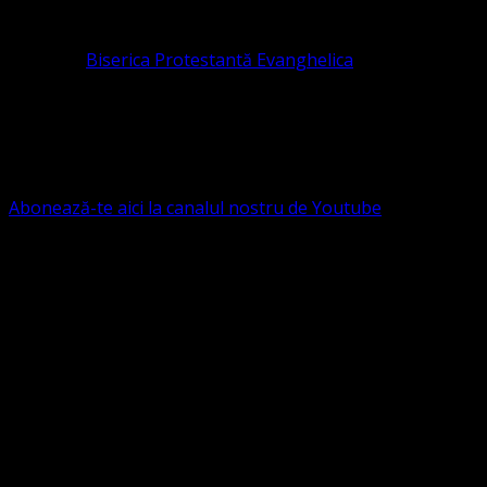
pastor coordonator: Leontiuc Marius
Pastor la
Biserica Protestantă Evanghelica
Contact: contact@bisericaevanghelica.com
Ne puteți susține financiar. Iată datele noastre: Conven
G.S.G., SWIFT CODE: BRDEROBU
Abonează-te aici la canalul nostru de Youtube
Următorul serviciu divin online
Duminica de la ora 11:00 – 11:45
România
,
ora 10:00-10:4