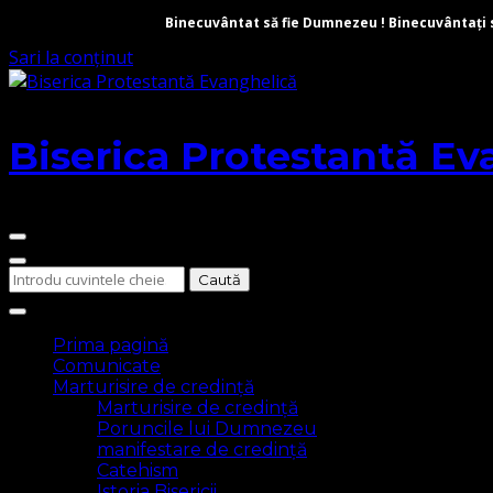
Binecuvântat să fie Dumnezeu ! Binecuvântați să 
Sari la conținut
Biserica Protestantă Ev
Cauți
ceva?
Prima pagină
Comunicate
Marturisire de credință
Marturisire de credință
Poruncile lui Dumnezeu
manifestare de credință
Catehism
Istoria Bisericii