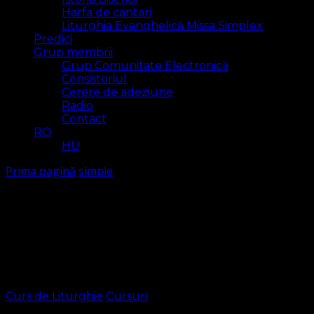
Harfa de cantari
Liturghia Evanghelică Missa Simplex
Predici
Grup membrii
Grup Comunitate Electronică
Consistoriul
Cerere de adeziune
Radio
Contact
RO
HU
Prima pagină
simple
simple
Arăt
1 rezultat(e)
Curs de Liturghie
Cursuri