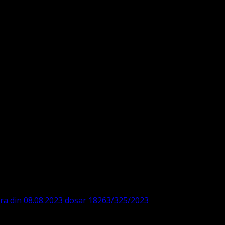
DE360SV00405463600 BRD
ODISTĂ – LUTHERANĂ
ara din 08.08.2023 dosar 18263/325/2023
. ASOCIAȚIA