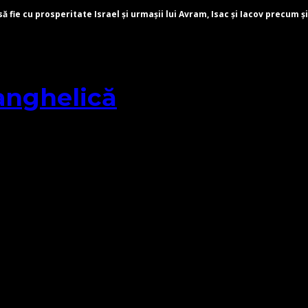
fie cu prosperitate Israel și urmașii lui Avram, Isac și Iacov precum și
anghelică