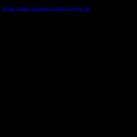
https://meet.google.com/atk-nnob-rxy
Serviciu divin în plen parohii locale:
Timișoara 1, Gherla,
Duminica ora 9:30-10:15
Arad, Ineu
a doua și a patra Duminică din lună ora 9:30-10:15 Ineu și 
Pentru perioada August-Noiembrie parohiile din diaspora, P
Translate: