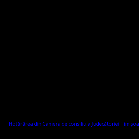
Strada Sinaia 19, Ghiroda 307200 IBAN: RO84BR
OTESTANTĂ EVANGHELICĂ VALDENZĂ – MET
prin
Hotărârea din Camera de consiliu a Judecătoriei Timișo
eligioasă.