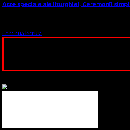
Acte speciale ale liturghiei, Ceremonii simpl
Stimați Cursanți Suntem la Lecția 7 și această lecție este ma
și ele …
Continuă lectura
Poți dona bani și să sprijini această lucrare a Domnului.
ne adunăm, sediul nost
Contul nostru: IBAN: 
Poți dona prin paypal sau card, ajutând
Binecuvântate fie cu iertare și mântuire sufletele care ajută