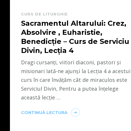
CURS DE LITURGHIE
Sacramentul Altarului: Crez,
Absolvire , Euharistie,
Benedicție – Curs de Serviciu
Divin, Lecția 4
Dragi cursanți, viitori diaconi, pastori și
misionari Iată-ne ajunși la Lecția 4 a acestui
curs în care învățăm cât de miraculos este
Serviciul Divin, Pentru a putea înțelege
această lecție …
CONTINUĂ LECTURA