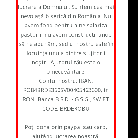
lucrare a Domnului. Suntem cea mai
nevoiașă biserică din România. Nu
avem fond pentru a ne salariza
pastorii, nu avem construcții unde
să ne adunăm, sediul nostru este în
locuința unuia dintre slujitorii
noștri. Ajutorul tău este o
binecuvântare
Contul nostru: IBAN:
RO84BRDE360SV00405463600, in
RON, Banca B.R.D. - G.S.G., SWIFT
CODE: BRDEROBU
Poți dona prin paypal sau card,
ajutând lucrarea noastră.