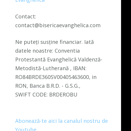
Contact:
contact@bisericaevanghelica.com
Ne puteți susține financiar. Iată
datele noastre: Conventia
Protestantă Evanghelică Valdenză-
Metodistă-Lutherană , IBAN:
RO84BRDE360SV00405463600, in
RON, Banca B.R.D. - G.S.G.,
SWIFT CODE: BRDEROBU
Abonează-te aici la canalul nostru de
Youtube