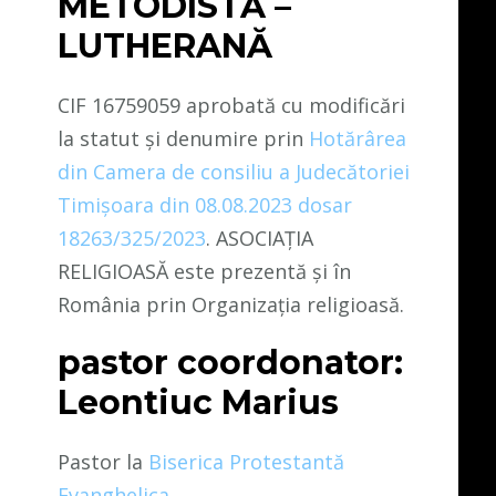
METODISTĂ –
LUTHERANĂ
CIF 16759059 aprobată cu modificări
la statut și denumire prin
Hotărârea
din Camera de consiliu a Judecătoriei
Timișoara din 08.08.2023 dosar
18263/325/2023
. ASOCIAȚIA
RELIGIOASĂ este prezentă și în
România prin Organizația religioasă.
pastor coordonator:
Leontiuc Marius
Pastor la
Biserica Protestantă
Evanghelica