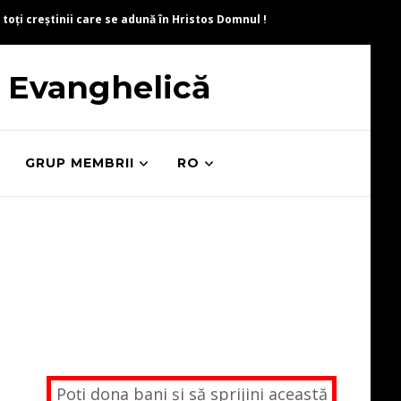
 toți creștinii care se adună în Hristos Domnul !
ă Evanghelică
GRUP MEMBRII
RO
Poți dona bani și să sprijini această