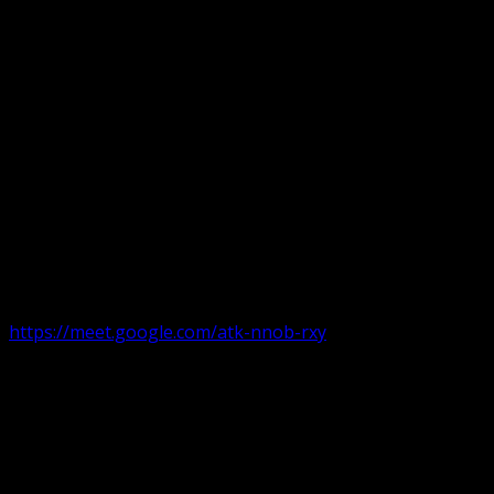
Următorul serviciu divin online
Duminica de la ora 11:00 – 11:45
România
,
ora 10:00-
10:45 Austria, Ungaria, Germania, Belgia, Franța, ora
9:00-9:45 Anglia, Irlanda suntem online pe Google Meet
https://meet.google.com/atk-nnob-rxy
Serviciu divin în plen parohii locale:
Timișoara 1, Gherla,
Duminica ora 9:30-10:15
Arad, Ineu