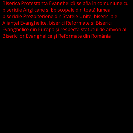
Biserica Protestantă Evanghelică se află în comuniune cu
bisericile Anglicane și Episcopale din toată lumea,
bisericile Prezbiteriene din Statele Unite, biserici ale
Alianței Evanghelice, biserici Reformate și Biserici
Evanghelice din Europa și respectă statutul de amvon al
Bisericilor Evanghelice și Reformate din România.
Biserica noastră este așezată în învățătura poruncilor
Noului Testament și este constituită la comandamentul
acestora, la chemarea acestora.
Pictura din antet, reprezintă un interior al unei biserici
evanghelice, inspirat dintr-o biserică bavareză și
ilustrează conceptul nostru asupra arhitecturii bisericești
cu elemente gotice sau eclectice. Folosim fotografii ale
unor biserici înfrățite sau similare, cu acordul pastorilor.
_________________________
Temeiul Legii:
Temeiul Legii Naționale care însoțește temeiul biblic