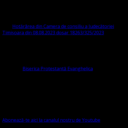
PROTESTANTĂ EVANGHELICĂ VALDENZĂ
– METODISTĂ – LUTHERANĂ
CIF 16759059 aprobată cu modificări la statut și denumire
prin
Hotărârea din Camera de consiliu a Judecătoriei
Timișoara din 08.08.2023 dosar 18263/325/2023
.
ASOCIAȚIA RELIGIOASĂ este prezentă și în România prin
Organizația religioasă.
pastor coordonator: Leontiuc Marius
Pastor la
Biserica Protestantă Evanghelica
Contact: contact@bisericaevanghelica.com
Ne puteți susține financiar. Iată datele noastre: Conventia
Protestantă Evanghelică Valdenză-Metodistă-Lutherană ,
IBAN: RO84BRDE360SV00405463600, in RON, Banca
B.R.D. - G.S.G., SWIFT CODE: BRDEROBU
Abonează-te aici la canalul nostru de Youtube