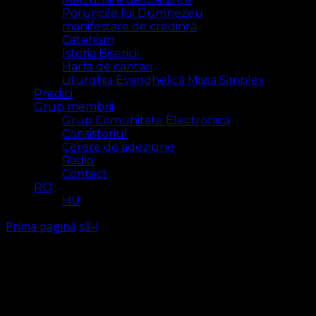
Poruncile lui Dumnezeu
manifestare de credință
Catehism
Istoria Bisericii
Harfa de cantari
Liturghia Evanghelică Missa Simplex
Predici
Grup membrii
Grup Comunitate Electronică
Consistoriul
Cerere de adeziune
Radio
Contact
RO
HU
Prima pagină
să-l
să-l
Arăt
1 rezultat(e)