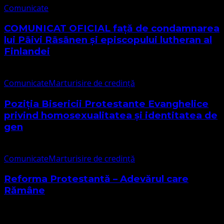
Comunicate
COMUNICAT OFICIAL față de condamnarea
lui Päivi Räsänen și episcopului lutheran al
Finlandei
Comunicate
Marturisire de credință
Poziția Bisericii Protestante Evanghelice
privind homosexualitatea și identitatea de
gen
Comunicate
Marturisire de credință
Reforma Protestantă – Adevărul care
Rămâne
Cele mai citite