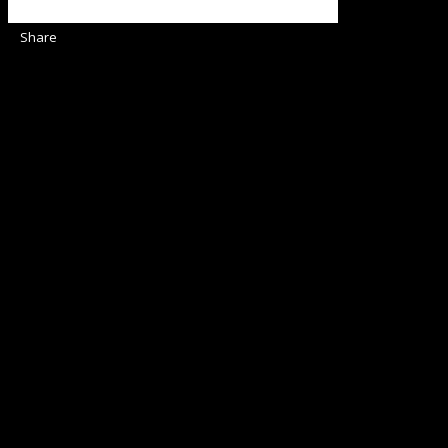
Share
Sediul Asociației Religioase
Strada Sinaia 19,
Ghiroda 307200 IBAN: RO84BRDE360SV00405463600 BRD
ORGANIZAȚIA RELIGIOASĂ CONVENŢIA