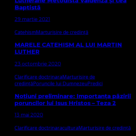
Lutherane Metodistă Valdenză și cea
Baptistă
29 martie 2021
Catehism
Marturisire de credință
MARELE CATEHISM AL LUI MARTIN
LUTHER
23 octombrie 2020
Clarificare doctrinara
Marturisire de
credință
Poruncile lui Dumnezeu
Predici
Noțiuni preliminare: Importanța păzirii
poruncilor lui Isus Hristos – Teza 2
13 mai 2020
Clarificare doctrinara
cultura
Marturisire de credință