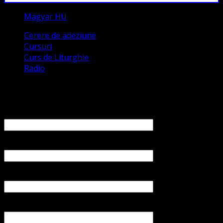
Magyar HU
Cerere de adeziune
Cursuri
Curs de Liturghie
Radio
Contact
Numele tău (obligatoriu)
Emailul tău (obligatoriu)
Numărul tău de telefon
Subiect