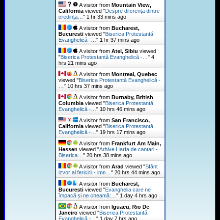
A visitor from
Mountain View,
California
viewed "
Despre diferența dintre
credința…
"
1 hr 33 mins ago
A visitor from
Bucharest,
Bucuresti
viewed "
Biserica Protestantă
Evanghelică -…
"
1 hr 37 mins ago
A visitor from
Atel, Sibiu
viewed
"
Biserica Protestantă Evanghelică -…
"
4
hrs 21 mins ago
A visitor from
Montreal, Quebec
viewed "
Biserica Protestantă Evanghelică -
…
"
10 hrs 37 mins ago
A visitor from
Burnaby, British
Columbia
viewed "
Biserica Protestantă
Evanghelică -…
"
10 hrs 46 mins ago
A visitor from
San Francisco,
California
viewed "
Biserica Protestantă
Evanghelică -…
"
19 hrs 17 mins ago
A visitor from
Frankfurt Am Main,
Hessen
viewed "
Arhive Harfa de cantari -
Biserica…
"
20 hrs 38 mins ago
A visitor from
Arad
viewed "
Sfânt
izvor al fericirii - imn…
"
20 hrs 44 mins ago
A visitor from
Bucharest,
Bucuresti
viewed "
Evanghelia care ne
împacă și ne cheamă:…
"
1 day 4 hrs ago
A visitor from
Iguacu, Rio De
Janeiro
viewed "
Biserica Protestantă
Evanghelică -…
"
1 day 7 hrs ago