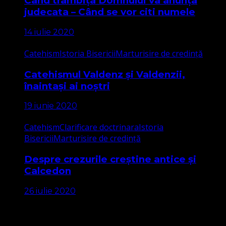
Când trâmbița Domnului va anunța
judecata – Când se vor citi numele
14 iulie 2020
Catehism
Istoria Bisericii
Marturisire de credință
Catehismul Valdenz și Valdenzii,
înaintași ai noștri
19 iunie 2020
Catehism
Clarificare doctrinara
Istoria
Bisericii
Marturisire de credință
Despre crezurile creștine antice și
Calcedon
26 iulie 2020
Apariții Media