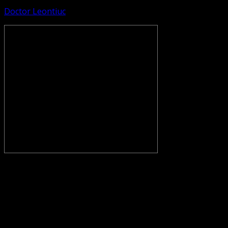
Doctor Leontiuc
CONVENŢIA PROTESTANTĂ EVANGHELICĂ VALDENZĂ –
METODISTĂ – LUTHERANĂ nu se confundă cu Biserica
Evanghelică-Lutherană Sinod Prezbiteriană , nici cu
Biserica Evanghelică C.A. din România, și nici cu alte
grupări religioase sau asociații lutherane autonome .