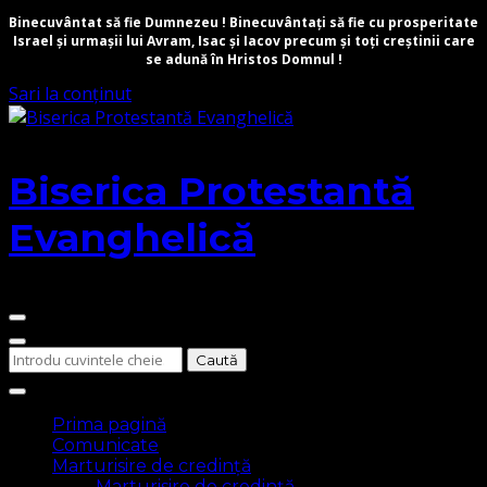
Binecuvântat să fie Dumnezeu ! Binecuvântați să fie cu prosperitate
Israel și urmașii lui Avram, Isac și Iacov precum și toți creștinii care
se adună în Hristos Domnul !
Sari la conținut
Biserica Protestantă
Evanghelică
Cauți
ceva?
Prima pagină
Comunicate
Marturisire de credință
Marturisire de credință