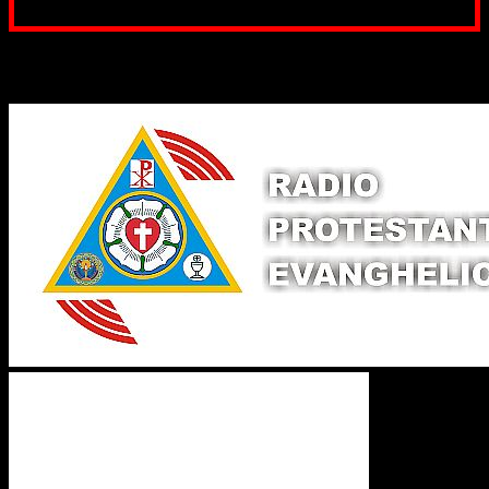
pentru Biserica Protestantă Evanghelică
Binecuvântate fie cu iertare și mântuire sufletele care
ajută Biserica noastră !