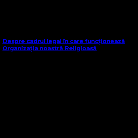
Despre cadrul legal în care funcționează
Organizația noastră Religioasă
Sponsor Site