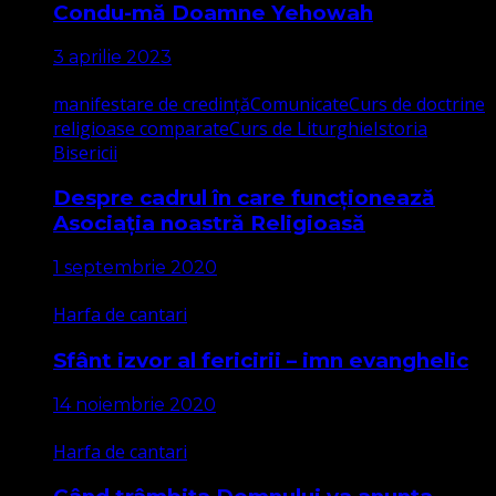
Condu-mă Doamne Yehowah
3 aprilie 2023
manifestare de credință
Comunicate
Curs de doctrine
religioase comparate
Curs de Liturghie
Istoria
Bisericii
Despre cadrul în care funcționează
Asociația noastră Religioasă
1 septembrie 2020
Harfa de cantari
Sfânt izvor al fericirii – imn evanghelic
14 noiembrie 2020
Harfa de cantari