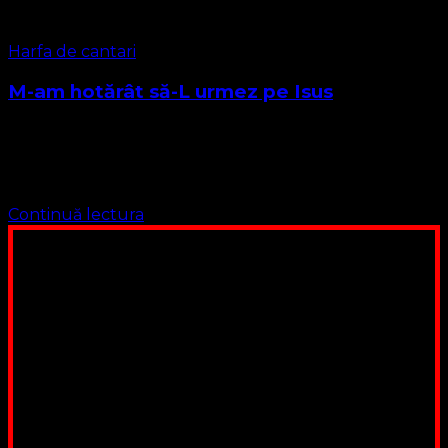
Harfa de cantari
M-am hotărât să-L urmez pe Isus
Acest imn are o vechime de peste 150 de ani, apărând în
urma unei misiuni Protestante Evanghelice în Nord Estul
Indiei. Este un cântec compus din două părți. Partea În …
Continuă lectura
Poți dona bani și să sprijini această lucrare a Domnului.
Suntem cea mai nevoiașă biserică din România. Nu avem
fond pentru a ne salariza pastorii, nu avem construcții
unde să ne adunăm, sediul nostru este în locuința unuia
dintre slujitorii noștri. Ajutorul tău este o binecuvântare
Contul nostru: IBAN: RO84BRDE360SV00405463600, in
RON, Banca B.R.D. - G.S.G., SWIFT CODE: BRDEROBU
Poți dona prin paypal sau card, ajutând lucrarea
noastră. Dumnezeu răsplătește însutit efortul tău