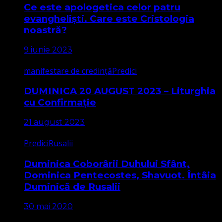
Ce este apologetica celor patru
evangheliști. Care este Cristologia
noastră?
9 iunie 2023
manifestare de credință
Predici
DUMINICA 20 AUGUST 2023 – Liturghia
cu Confirmație
21 august 2023
Predici
Rusalii
Duminica Coborârii Duhului Sfânt,
Dominica Pentecostes, Shavuot. Întâia
Duminică de Rusalii
30 mai 2020