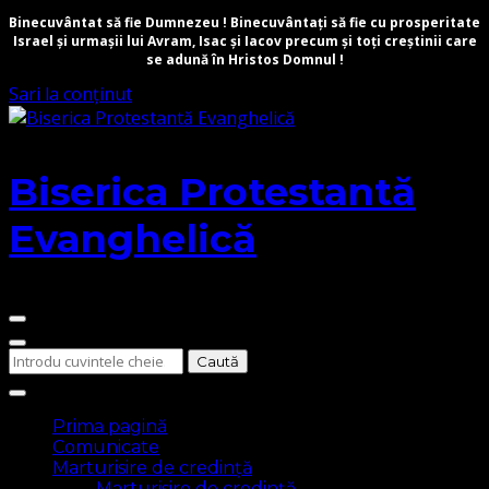
Binecuvântat să fie Dumnezeu ! Binecuvântați să fie cu prosperitate
Israel și urmașii lui Avram, Isac și Iacov precum și toți creștinii care
se adună în Hristos Domnul !
Sari la conținut
Biserica Protestantă
Evanghelică
Cauți
ceva?
Prima pagină
Comunicate
Marturisire de credință
Marturisire de credință