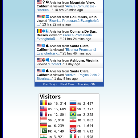
A visitor from
Mountain View,
California
viewed "
Arhive Comunicate -
Biserica…
"
10 hrs 23 mins ago
A visitor from
Columbus, Ohio
viewed "
Biserica Protestantă Evanghelică -
…
"
13 hrs 22 mins ago
A visitor from
Comana De Sus,
Brasov
viewed "
Biserica Protestantă
Evanghelică -…
"
21 hrs 24 mins ago
A visitor from
Santa Clara,
California
viewed "
Biserica Protestantă
Evanghelică -…
"
23 hrs 46 mins ago
A visitor from
Ashburn, Virginia
viewed "
Contact -
"
1 day ago
A visitor from
Santa Clara,
California
viewed "
Arhive - Pagina 2 din 2 -
Biserica…
"
1 day 5 hrs ago
Get Script
Real Time
Tracking ON