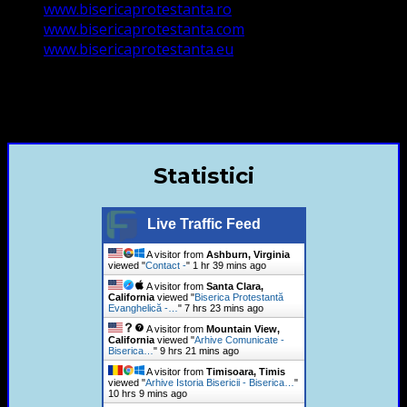
www.bisericaprotestanta.ro
www.bisericaprotestanta.com
www.bisericaprotestanta.eu
contact@bisericaevanghelica.com
+40720435515 Marius Leontiuc
Statistici
Live Traffic Feed
A visitor from
Ashburn, Virginia
viewed "
Contact -
"
1 hr 39 mins ago
A visitor from
Santa Clara,
California
viewed "
Biserica Protestantă
Evanghelică -…
"
7 hrs 23 mins ago
A visitor from
Mountain View,
California
viewed "
Arhive Comunicate -
Biserica…
"
9 hrs 21 mins ago
A visitor from
Timisoara, Timis
viewed "
Arhive Istoria Bisericii - Biserica…
"
10 hrs 9 mins ago