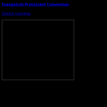
Evangelical Protestant Convention
Doctor Leontiuc
CONVENŢIA PROTESTANTĂ EVANGHELICĂ VALDENZĂ –
METODISTĂ – LUTHERANĂ nu se confundă cu Biserica
Evanghelică-Lutherană Sinod Prezbiteriană , nici cu
Biserica Evanghelică C.A. din România, și nici cu alte