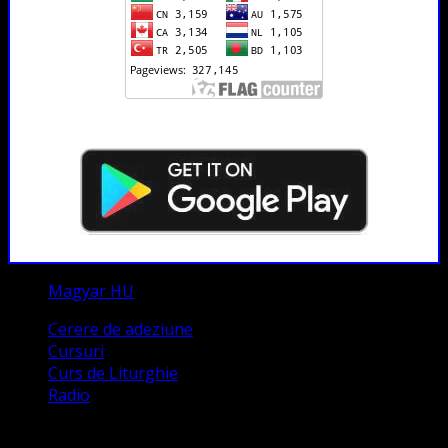
Magyar HU
Cerere de adeziune
Cursuri
Curs de Liturghie
Radio
Contact