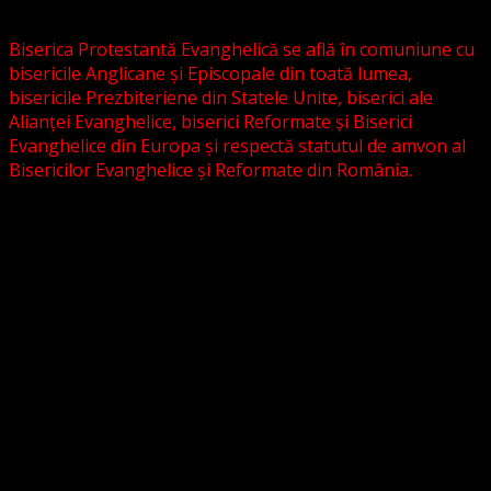
grupări religioase sau asociații lutherane autonome .
Biserica Protestantă Evanghelică se află în comuniune cu
bisericile Anglicane și Episcopale din toată lumea,
bisericile Prezbiteriene din Statele Unite, biserici ale
Alianței Evanghelice, biserici Reformate și Biserici
Evanghelice din Europa și respectă statutul de amvon al
Bisericilor Evanghelice și Reformate din România.
Biserica noastră este așezată în învățătura poruncilor
Noului Testament și este constituită la comandamentul
acestora, la chemarea acestora.
Pictura din antet, reprezintă un interior al unei biserici
evanghelice, inspirat dintr-o biserică bavareză și
ilustrează conceptul nostru asupra arhitecturii bisericești
cu elemente gotice sau eclectice. Folosim fotografii ale
unor biserici înfrățite sau similare, cu acordul pastorilor.
_________________________
Temeiul Legii: