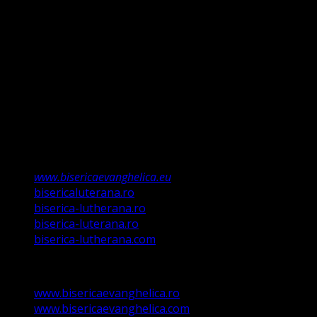
întemeiem credința pe Porunca Domnului așa cum o
relevă Martin Luther, nu înseamnă că am fi o biserică a
legii ci a Poruncii lui Hristos care așa a ordonat „și
învățații să păzească tot ce Eu v-am poruncit”.
Această biserică este o Biserică Evanghelică
Valdenză, Metodistă și Lutherană și este formată în
structura reglementată de art. 4,5 și 6 Legea
489/2006
Asociație Religioasă în curs de înscriere în
Registrul Asociațiilor Religioase.
www.bisericaevanghelica.eu
bisericaluterana.ro
biserica-lutherana.ro
biserica-luterana.ro
biserica-lutherana.com
www.bisericaevanghelica.ro
www.bisericaevanghelica.com