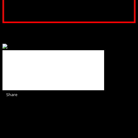
Poți dona prin paypal sau card, ajutând lucrarea
noastră. Dumnezeu răsplătește însutit efortul tău
pentru Biserica Protestantă Evanghelică
Binecuvântate fie cu iertare și mântuire sufletele care
ajută Biserica noastră !
Share
Sediul Asociației Religioase