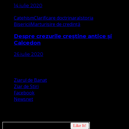
14 iulie 2020
Catehism
Clarificare doctrinara
Istoria
Bisericii
Marturisire de credință
Despre crezurile creștine antice și
Calcedon
26 iulie 2020
Apariții Media
Ziarul de Banat
Ziar de Stiri
Facebook
Newsnet
Dorim un like pe newsnet