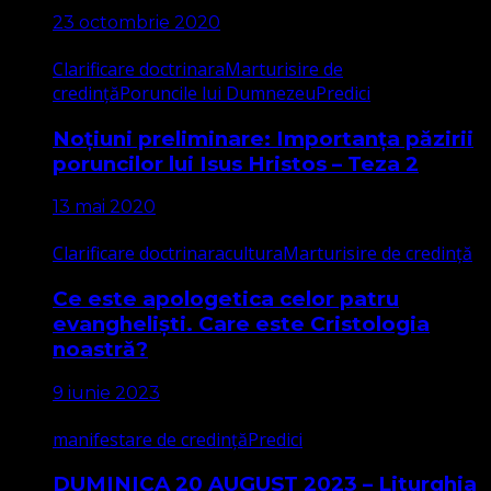
23 octombrie 2020
Clarificare doctrinara
Marturisire de
credință
Poruncile lui Dumnezeu
Predici
Noțiuni preliminare: Importanța păzirii
poruncilor lui Isus Hristos – Teza 2
13 mai 2020
Clarificare doctrinara
cultura
Marturisire de credință
Ce este apologetica celor patru
evangheliști. Care este Cristologia
noastră?
9 iunie 2023
manifestare de credință
Predici
DUMINICA 20 AUGUST 2023 – Liturghia