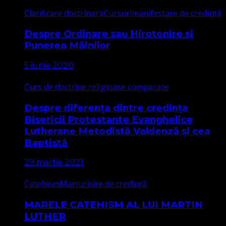
Clarificare doctrinara
Cursuri
manifestare de credință
Despre Ordinare sau Hirotonire și
Punerea Mâinilor
5 iunie 2020
Curs de doctrine religioase comparate
Despre diferența dintre credința
Bisericii Protestante Evanghelice
Lutherane Metodistă Valdenză și cea
Baptistă
29 martie 2021
Catehism
Marturisire de credință
MARELE CATEHISM AL LUI MARTIN
LUTHER