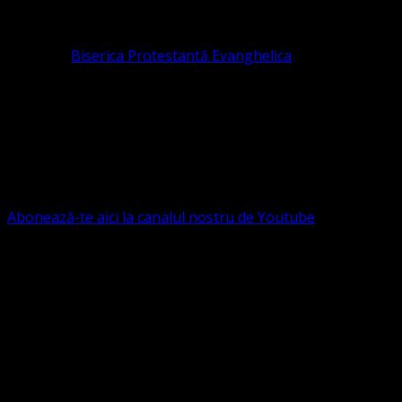
pastor coordonator: Leontiuc Marius
Pastor la
Biserica Protestantă Evanghelica
Contact: contact@bisericaevanghelica.com
Ne puteți susține financiar. Iată datele noastre: Conventia
Protestantă Evanghelică Valdenză-Metodistă-Lutherană ,
IBAN: RO84BRDE360SV00405463600, in RON, Banca
B.R.D. - G.S.G., SWIFT CODE: BRDEROBU
Abonează-te aici la canalul nostru de Youtube