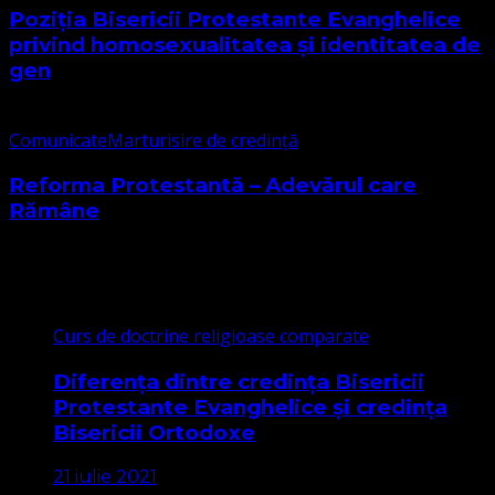
Poziția Bisericii Protestante Evanghelice
privind homosexualitatea și identitatea de
gen
Comunicate
Marturisire de credință
Reforma Protestantă – Adevărul care
Rămâne
Cele mai citite
Curs de doctrine religioase comparate
Diferența dintre credința Bisericii
Protestante Evanghelice și credința
Bisericii Ortodoxe
21 iulie 2021