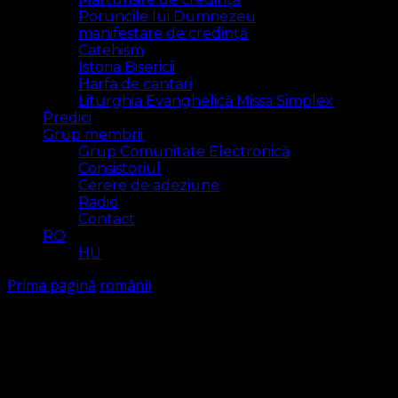
Poruncile lui Dumnezeu
manifestare de credință
Catehism
Istoria Bisericii
Harfa de cantari
Liturghia Evanghelică Missa Simplex
Predici
Grup membrii
Grup Comunitate Electronică
Consistoriul
Cerere de adeziune
Radio
Contact
RO
HU
Prima pagină
românii
românii
Arăt
1 rezultat(e)