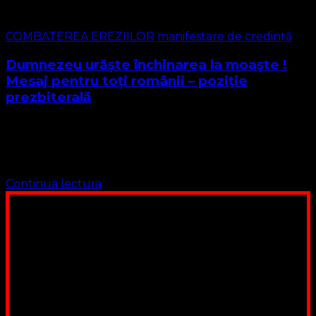
COMBATEREA EREZIILOR
manifestare de credință
Dumnezeu urăște închinarea la moaște !
Mesaj pentru toți românii – poziție
prezbiterală
Iubiți credincioși creștini români ! Ani de zile ați fost
mințiți de o industrie a lumânărilor aprinse nu pe altar ci
pentru cei morți, ani de zile ați fost mințiți …
Continuă lectura
Poți dona bani și să sprijini această lucrare a Domnului.
Suntem cea mai nevoiașă biserică din România. Nu avem
fond pentru a ne salariza pastorii, nu avem construcții
unde să ne adunăm, sediul nostru este în locuința unuia
dintre slujitorii noștri. Ajutorul tău este o binecuvântare
Contul nostru: IBAN: RO84BRDE360SV00405463600, in
RON, Banca B.R.D. - G.S.G., SWIFT CODE: BRDEROBU