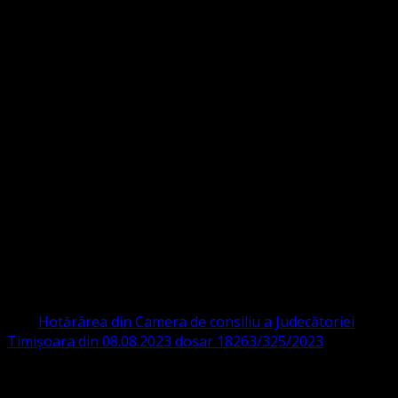
Strada Sinaia 19,
Ghiroda 307200 IBAN: RO84BRDE360SV00405463600 BRD
ORGANIZAȚIA RELIGIOASĂ CONVENŢIA
PROTESTANTĂ EVANGHELICĂ VALDENZĂ
– METODISTĂ – LUTHERANĂ
CIF 16759059 aprobată cu modificări la statut și denumire
prin
Hotărârea din Camera de consiliu a Judecătoriei
Timișoara din 08.08.2023 dosar 18263/325/2023
.
ASOCIAȚIA RELIGIOASĂ este prezentă și în România prin
Organizația religioasă.