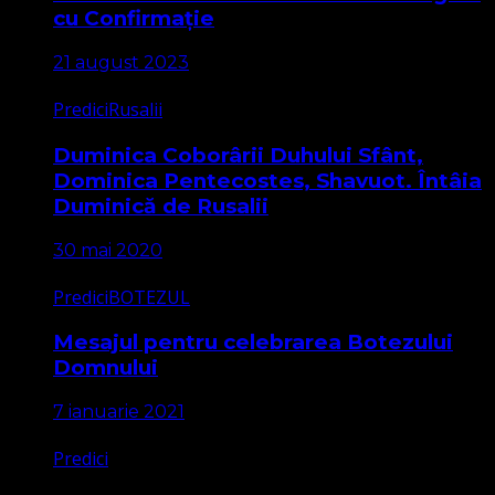
cu Confirmație
21 august 2023
Predici
Rusalii
Duminica Coborârii Duhului Sfânt,
Dominica Pentecostes, Shavuot. Întâia
Duminică de Rusalii
30 mai 2020
Predici
BOTEZUL
Mesajul pentru celebrarea Botezului
Domnului
7 ianuarie 2021
Predici