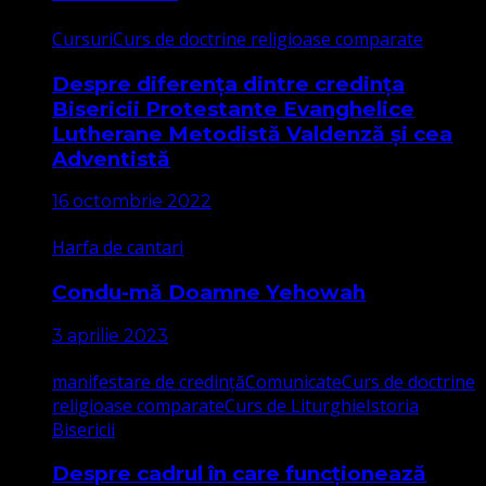
Cursuri
Curs de doctrine religioase comparate
Despre diferența dintre credința
Bisericii Protestante Evanghelice
Lutherane Metodistă Valdenză și cea
Adventistă
16 octombrie 2022
Harfa de cantari
Condu-mă Doamne Yehowah
3 aprilie 2023
manifestare de credință
Comunicate
Curs de doctrine
religioase comparate
Curs de Liturghie
Istoria
Bisericii
Despre cadrul în care funcționează