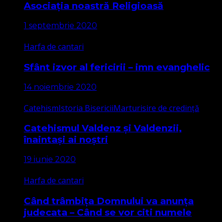
Asociația noastră Religioasă
1 septembrie 2020
Harfa de cantari
Sfânt izvor al fericirii – imn evanghelic
14 noiembrie 2020
Catehism
Istoria Bisericii
Marturisire de credință
Catehismul Valdenz și Valdenzii,
înaintași ai noștri
19 iunie 2020
Harfa de cantari
Când trâmbița Domnului va anunța
judecata – Când se vor citi numele