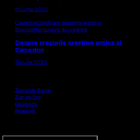
19 iunie 2020
Catehism
Clarificare doctrinara
Istoria
Bisericii
Marturisire de credință
Despre crezurile creștine antice și
Calcedon
26 iulie 2020
Apariții Media
Ziarul de Banat
Ziar de Stiri
Facebook
Newsnet
Dorim un like pe newsnet