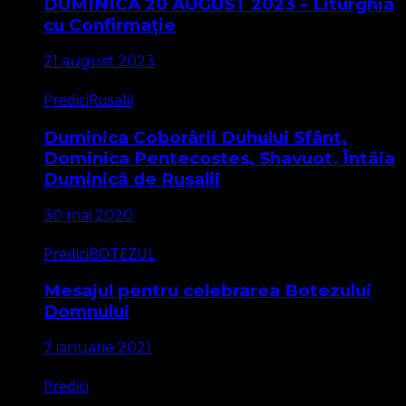
DUMINICA 20 AUGUST 2023 – Liturghia
cu Confirmație
21 august 2023
Predici
Rusalii
Duminica Coborârii Duhului Sfânt,
Dominica Pentecostes, Shavuot. Întâia
Duminică de Rusalii
30 mai 2020
Predici
BOTEZUL
Mesajul pentru celebrarea Botezului
Domnului
7 ianuarie 2021
Predici