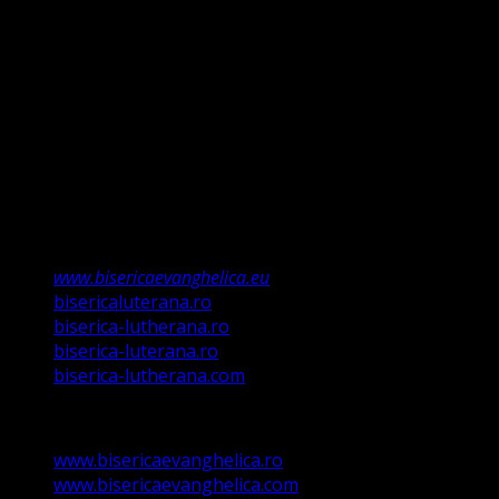
întemeiem credința pe Porunca Domnului așa cum o
relevă Martin Luther, nu înseamnă că am fi o biserică a
legii ci a Poruncii lui Hristos care așa a ordonat „și
învățații să păzească tot ce Eu v-am poruncit”.
Această biserică este o Biserică Evanghelică
Valdenză, Metodistă și Lutherană și este formată în
structura reglementată de art. 4,5 și 6 Legea
489/2006
Asociație Religioasă în curs de înscriere în
Registrul Asociațiilor Religioase.
www.bisericaevanghelica.eu
bisericaluterana.ro
biserica-lutherana.ro
biserica-luterana.ro
biserica-lutherana.com
www.bisericaevanghelica.ro
www.bisericaevanghelica.com