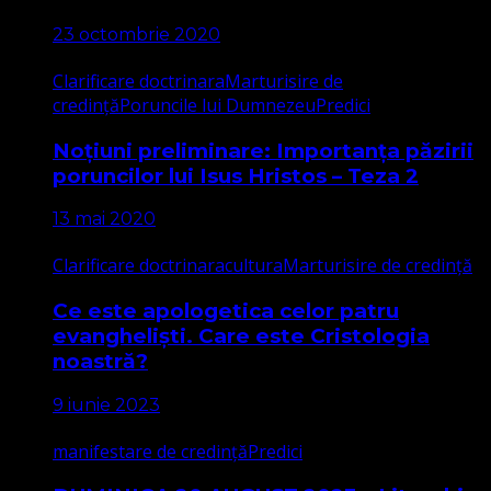
23 octombrie 2020
Clarificare doctrinara
Marturisire de
credință
Poruncile lui Dumnezeu
Predici
Noțiuni preliminare: Importanța păzirii
poruncilor lui Isus Hristos – Teza 2
13 mai 2020
Clarificare doctrinara
cultura
Marturisire de credință
Ce este apologetica celor patru
evangheliști. Care este Cristologia
noastră?
9 iunie 2023
manifestare de credință
Predici