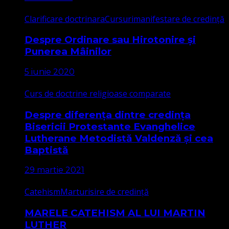
Clarificare doctrinara
Cursuri
manifestare de credință
Despre Ordinare sau Hirotonire și
Punerea Mâinilor
5 iunie 2020
Curs de doctrine religioase comparate
Despre diferența dintre credința
Bisericii Protestante Evanghelice
Lutherane Metodistă Valdenză și cea
Baptistă
29 martie 2021
Catehism
Marturisire de credință
MARELE CATEHISM AL LUI MARTIN
LUTHER