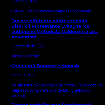
15 martie 2022
Cursuri
Curs de doctrine religioase comparate
Despre diferența dintre credința
Bisericii Protestante Evanghelice
Lutherane Metodistă Valdenză și cea
Adventistă
16 octombrie 2022
Harfa de cantari
Condu-mă Doamne Yehowah
3 aprilie 2023
manifestare de credință
Comunicate
Curs de doctrine
religioase comparate
Curs de Liturghie
Istoria
Bisericii
Despre cadrul în care funcționează