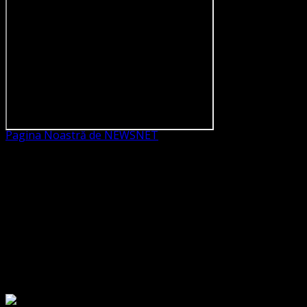
Pagina Noastră de NEWSNET
Dorim un like
Legături Utile