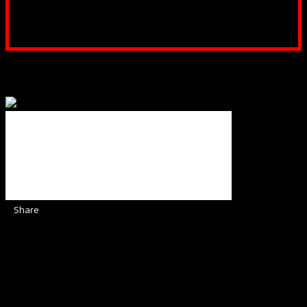
Poți dona prin paypal sau card, ajutând lucrarea
noastră. Dumnezeu răsplătește însutit efortul tău
pentru Biserica Protestantă Evanghelică
Binecuvântate fie cu iertare și mântuire sufletele care
ajută Biserica noastră !
Share
Sediul Asociației Religioase