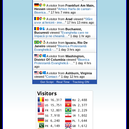
A visitor from
Frankfurt Am Main,
Hessen
viewed "
Arhive Harfa de cantari -
Biserica…
"
17 hrs 7 mins ago
A visitor from
Arad
viewed "
Sfânt
izvor al fericirii - imn…
"
17 hrs 13 mins ago
A visitor from
Bucharest,
Bucuresti
viewed "
Evanghelia care ne
împacă și ne cheamă:…
"
1 day 1 hr ago
A visitor from
Iguacu, Rio De
Janeiro
viewed "
Biserica Protestantă
Evanghelică -…
"
1 day 3 hrs ago
A visitor from
Washington,
District Of Columbia
viewed "
Biserica
Protestantă Evanghelică -…
"
1 day 4 hrs
ago
A visitor from
Ashburn, Virginia
viewed "
Contact -
"
1 day 12 hrs ago
Get Script
Real Time
Tracking ON