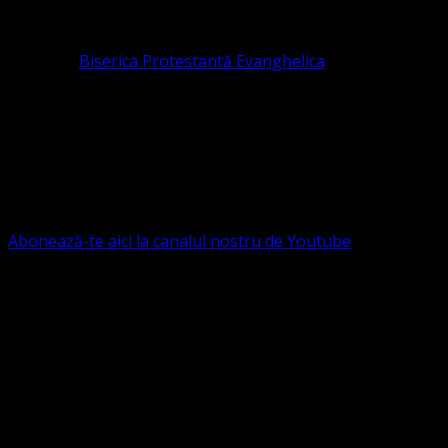
pastor coordonator: Leontiuc Marius
Pastor la
Biserica Protestantă Evanghelica
Contact: contact@bisericaevanghelica.com
Ne puteți susține financiar. Iată datele noastre: Conventia
Protestantă Evanghelică Valdenză-Metodistă-Lutherană ,
IBAN: RO84BRDE360SV00405463600, in RON, Banca
B.R.D. - G.S.G., SWIFT CODE: BRDEROBU
Abonează-te aici la canalul nostru de Youtube