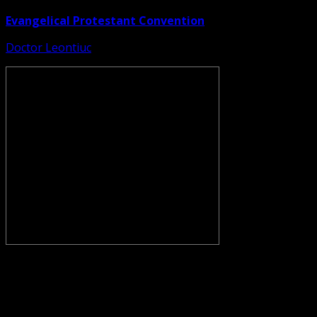
Evangelical Protestant Convention
Doctor Leontiuc
CONVENŢIA PROTESTANTĂ EVANGHELICĂ VALDENZĂ –
METODISTĂ – LUTHERANĂ nu se confundă cu Biserica
Evanghelică-Lutherană Sinod Prezbiteriană , nici cu
Biserica Evanghelică C.A. din România, și nici cu alte