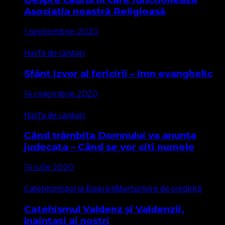
Asociația noastră Religioasă
1 septembrie 2020
Harfa de cantari
Sfânt izvor al fericirii – imn evanghelic
14 noiembrie 2020
Harfa de cantari
Când trâmbița Domnului va anunța
judecata – Când se vor citi numele
14 iulie 2020
Catehism
Istoria Bisericii
Marturisire de credință
Catehismul Valdenz și Valdenzii,
înaintași ai noștri