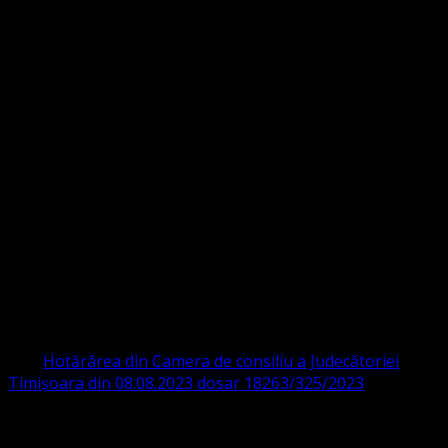
Strada Sinaia 19,
Ghiroda 307200 IBAN: RO84BRDE360SV00405463600 BRD
ORGANIZAȚIA RELIGIOASĂ CONVENŢIA
PROTESTANTĂ EVANGHELICĂ VALDENZĂ
– METODISTĂ – LUTHERANĂ
CIF 16759059 aprobată cu modificări la statut și denumire
prin
Hotărârea din Camera de consiliu a Judecătoriei
Timișoara din 08.08.2023 dosar 18263/325/2023
.
ASOCIAȚIA RELIGIOASĂ este prezentă și în România prin
Organizația religioasă.