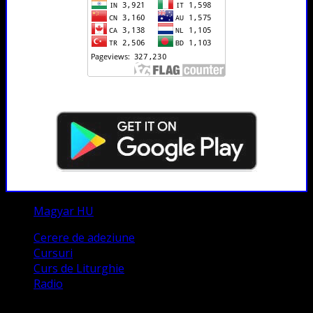
Magyar HU
Cerere de adeziune
Cursuri
Curs de Liturghie
Radio