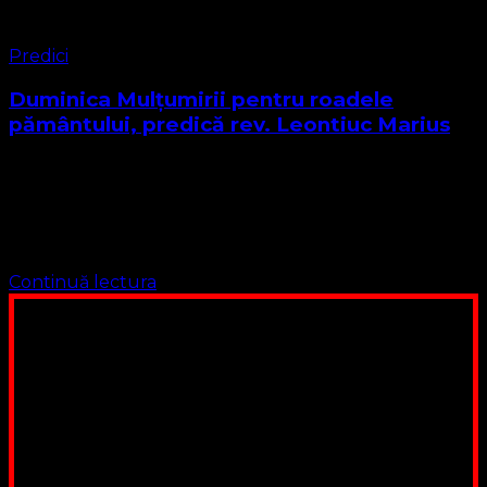
Predici
Duminica Mulțumirii pentru roadele
pământului, predică rev. Leontiuc Marius
Cuvântul Domnului pentru astăzi este găsit la Epistola
Sfântului Apostol Paul către Romani cap. 6 17 Dar
mulţumiri fie aduse lui Dumnezeu, pentru că, după ce aţi
fost robi ai …
Continuă lectura
Poți dona bani și să sprijini această lucrare a Domnului.
Suntem cea mai nevoiașă biserică din România. Nu avem
fond pentru a ne salariza pastorii, nu avem construcții
unde să ne adunăm, sediul nostru este în locuința unuia
dintre slujitorii noștri. Ajutorul tău este o binecuvântare
Contul nostru: IBAN: RO84BRDE360SV00405463600, in
RON, Banca B.R.D. - G.S.G., SWIFT CODE: BRDEROBU