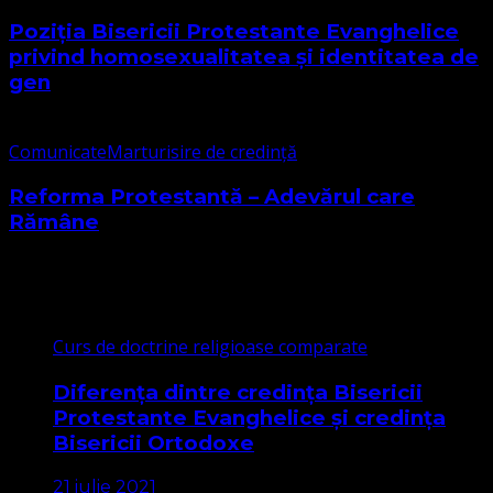
Poziția Bisericii Protestante Evanghelice
privind homosexualitatea și identitatea de
gen
Comunicate
Marturisire de credință
Reforma Protestantă – Adevărul care
Rămâne
Cele mai citite
Curs de doctrine religioase comparate
Diferența dintre credința Bisericii
Protestante Evanghelice și credința
Bisericii Ortodoxe
21 iulie 2021