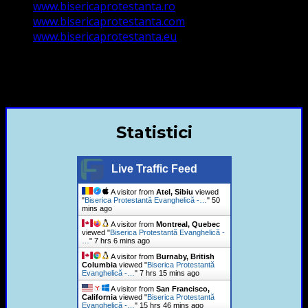
www.bisericaprotestanta.ro
www.bisericaprotestanta.com
www.bisericaprotestanta.eu
contact@bisericaevanghelica.com
+40720435515 Marius Leontiuc
Statistici
Live Traffic Feed
A visitor from
Atel, Sibiu
viewed
"
Biserica Protestantă Evanghelică -…
"
50
mins ago
A visitor from
Montreal, Quebec
viewed "
Biserica Protestantă Evanghelică -
…
"
7 hrs 6 mins ago
A visitor from
Burnaby, British
Columbia
viewed "
Biserica Protestantă
Evanghelică -…
"
7 hrs 15 mins ago
A visitor from
San Francisco,
California
viewed "
Biserica Protestantă
Evanghelică -…
"
15 hrs 46 mins ago