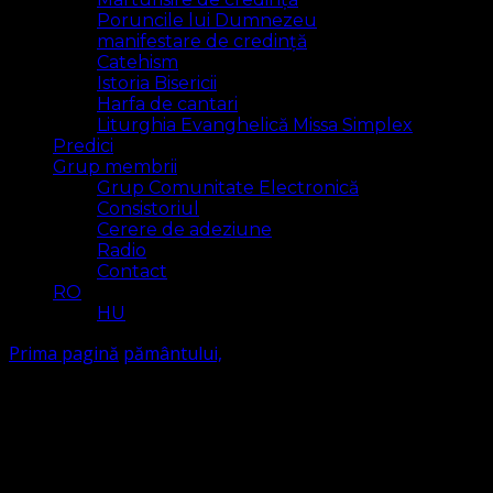
Poruncile lui Dumnezeu
manifestare de credință
Catehism
Istoria Bisericii
Harfa de cantari
Liturghia Evanghelică Missa Simplex
Predici
Grup membrii
Grup Comunitate Electronică
Consistoriul
Cerere de adeziune
Radio
Contact
RO
HU
Prima pagină
pământului,
pământului,
Arăt
1 rezultat(e)