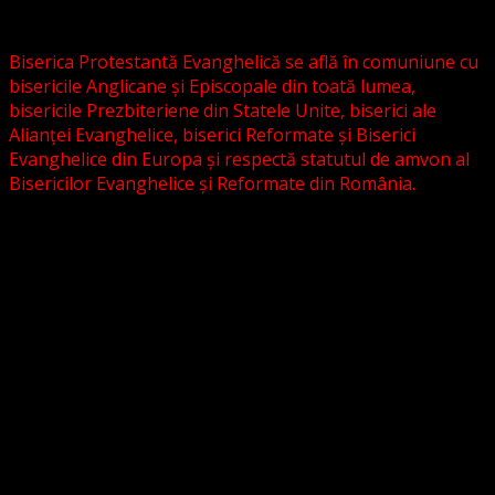
grupări religioase sau asociații lutherane autonome .
Biserica Protestantă Evanghelică se află în comuniune cu
bisericile Anglicane și Episcopale din toată lumea,
bisericile Prezbiteriene din Statele Unite, biserici ale
Alianței Evanghelice, biserici Reformate și Biserici
Evanghelice din Europa și respectă statutul de amvon al
Bisericilor Evanghelice și Reformate din România.
Biserica noastră este așezată în învățătura poruncilor
Noului Testament și este constituită la comandamentul
acestora, la chemarea acestora.
Pictura din antet, reprezintă un interior al unei biserici
evanghelice, inspirat dintr-o biserică bavareză și
ilustrează conceptul nostru asupra arhitecturii bisericești
cu elemente gotice sau eclectice. Folosim fotografii ale
unor biserici înfrățite sau similare, cu acordul pastorilor.
_________________________