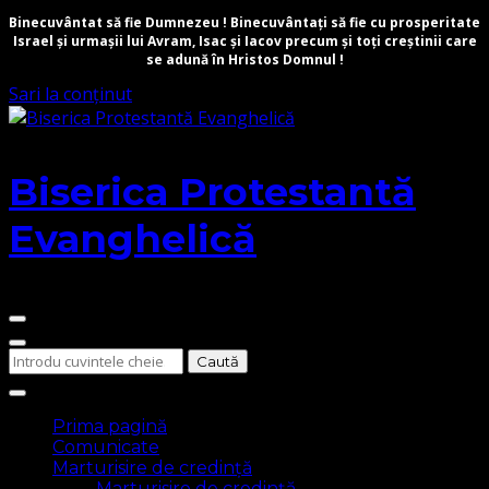
Binecuvântat să fie Dumnezeu ! Binecuvântați să fie cu prosperitate
Israel și urmașii lui Avram, Isac și Iacov precum și toți creștinii care
se adună în Hristos Domnul !
Sari la conținut
Biserica Protestantă
Evanghelică
Cauți
ceva?
Prima pagină
Comunicate
Marturisire de credință
Marturisire de credință