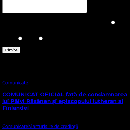
Please prove you are human by selecting the
Car
.
Comunicate
Comunicate
COMUNICAT OFICIAL față de condamnarea
lui Päivi Räsänen și episcopului lutheran al
Finlandei
Comunicate
Marturisire de credință