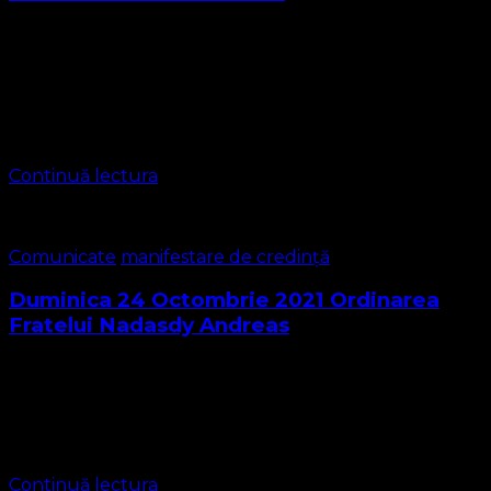
Biserica Protestantă Evanghelică – O Biserică Lutherană
– Valdenză Misionară a Poruncilor lui Dumnezeu
https://bisericaevanghelica.eu/
contact@bisericaevanghelica.com La data de 30 Iulie 2022
a avut loc ordinarea fratelui Gaciu Costel în …
Continuă lectura
Comunicate
manifestare de credință
Duminica 24 Octombrie 2021 Ordinarea
Fratelui Nadasdy Andreas
Duminică 24 Octombrie 2021 a avut loc actul de ordinare
al fratelui Nadasdy Andreas în rang de diacon. Slujba
adiaphora a fost oficiată în cadru restrâns datorită
necesității protecției împotriva …
Continuă lectura