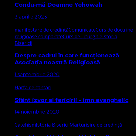
Condu-mă Doamne Yehowah
3 aprilie 2023
manifestare de credință
Comunicate
Curs de doctrine
religioase comparate
Curs de Liturghie
Istoria
Bisericii
Despre cadrul în care funcționează
Asociația noastră Religioasă
1 septembrie 2020
Harfa de cantari
Sfânt izvor al fericirii – imn evanghelic
14 noiembrie 2020
Catehism
Istoria Bisericii
Marturisire de credință