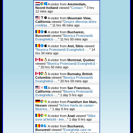
A visitor from
Amsterdam,
Noord-holland
viewed "
Contact -
"
3 hrs
12 mins ago
A visitor from
Mountain View,
California
viewed "
Despre diferența dintre
credința…
"
11 hrs 46 mins ago
A visitor from
Bucharest,
Bucuresti
viewed "
Biserica Protestantă
Evanghelică -…
"
11 hrs 50 mins ago
A visitor from
Atel, Sibiu
viewed
"
Biserica Protestantă Evanghelică -…
"
14
hrs 34 mins ago
A visitor from
Montreal, Quebec
viewed "
Biserica Protestantă Evanghelică -
…
"
20 hrs 50 mins ago
A visitor from
Burnaby, British
Columbia
viewed "
Biserica Protestantă
Evanghelică -…
"
20 hrs 59 mins ago
A visitor from
San Francisco,
California
viewed "
Biserica Protestantă
Evanghelică -…
"
1 day 5 hrs ago
A visitor from
Frankfurt Am Main,
Hessen
viewed "
Arhive Harfa de cantari -
Biserica…
"
1 day 6 hrs ago
A visitor from
Arad
viewed "
Sfânt
izvor al fericirii - imn…
"
1 day 6 hrs ago
A visitor from
Bucharest,
Bucuresti
viewed "
Evanghelia care ne