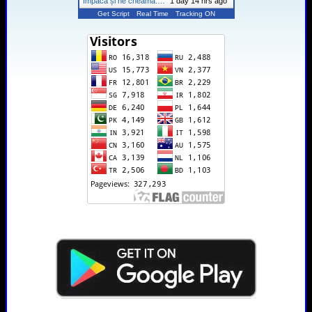
împacă și ne cheamă:…
"
1 day 14 hrs ago
Get Script
Real Time
Tracking ON