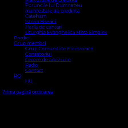
Poruncile lui Dumnezeu
manifestare de credință
Catehism
Istoria Bisericii
Harfa de cantari
Liturghia Evanghelică Missa Simplex
Predici
Grup membrii
Grup Comunitate Electronică
Consistoriul
Cerere de adeziune
Radio
Contact
RO
HU
Prima pagină
ordinarea
ordinarea
Arăt
3 rezultat(e)