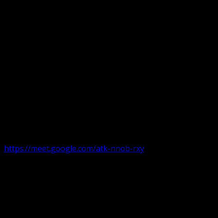
Următorul serviciu divin online
Duminica de la ora 11:00 – 11:45
România
,
ora 10:00-
10:45 Austria, Ungaria, Germania, Belgia, Franța, ora
9:00-9:45 Anglia, Irlanda suntem online pe Google Meet
https://meet.google.com/atk-nnob-rxy
Serviciu divin în plen parohii locale:
Timișoara 1, Gherla,
Duminica ora 9:30-10:15
Arad, Ineu