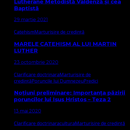
Lutherane Metodistă Valdenză și cea
Baptistă
29 martie 2021
Catehism
Marturisire de credință
MARELE CATEHISM AL LUI MARTIN
LUTHER
23 octombrie 2020
Clarificare doctrinara
Marturisire de
credință
Poruncile lui Dumnezeu
Predici
Noțiuni preliminare: Importanța păzirii
poruncilor lui Isus Hristos – Teza 2
13 mai 2020
Clarificare doctrinara
cultura
Marturisire de credință