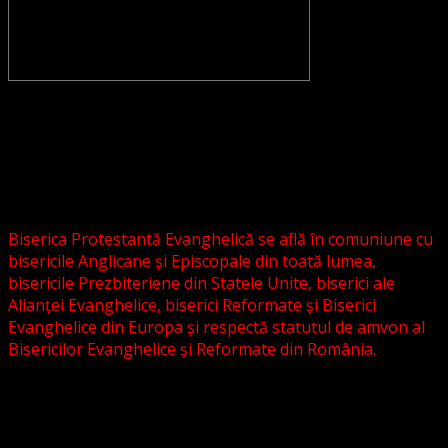
CONVENŢIA PROTESTANTĂ EVANGHELICĂ VALDENZĂ –
METODISTĂ – LUTHERANĂ nu se confundă cu Biserica
Evanghelică-Lutherană Sinod Prezbiteriană , nici cu
Biserica Evanghelică C.A. din România, și nici cu alte
grupări religioase sau asociații lutherane autonome .
Biserica Protestantă Evanghelică se află în comuniune cu
bisericile Anglicane și Episcopale din toată lumea,
bisericile Prezbiteriene din Statele Unite, biserici ale
Alianței Evanghelice, biserici Reformate și Biserici
Evanghelice din Europa și respectă statutul de amvon al
Bisericilor Evanghelice și Reformate din România.
Biserica noastră este așezată în învățătura poruncilor
Noului Testament și este constituită la comandamentul
acestora, la chemarea acestora.