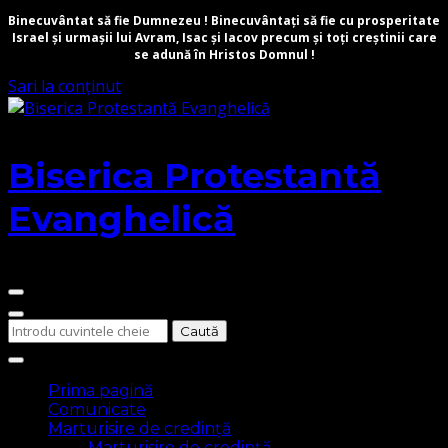
Binecuvântat să fie Dumnezeu ! Binecuvântați să fie cu prosperitate
Israel și urmașii lui Avram, Isac și Iacov precum și toți creștinii care
se adună în Hristos Domnul !
Sari la conținut
Biserica Protestantă
Evanghelică
Cauți
ceva?
Prima pagină
Comunicate
Marturisire de credință
Marturisire de credință