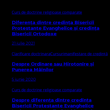
Curs de doctrine religioase comparate
Diferența dintre credința Bisericii
Protestante Evanghelice și credința
Bisericii Ortodoxe
21 iulie 2021
Clarificare doctrinara
Cursuri
manifestare de credință
Despre Ordinare sau Hirotonire și
Punerea Mâinilor
5 iunie 2020
Curs de doctrine religioase comparate
Despre diferența dintre credința
Bisericii Protestante Evanghelice