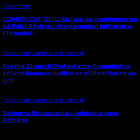
Comunicate
COMUNICAT OFICIAL față de condamnarea
lui Päivi Räsänen și episcopului lutheran al
Finlandei
Comunicate
Marturisire de credință
Poziția Bisericii Protestante Evanghelice
privind homosexualitatea și identitatea de
gen
Comunicate
Marturisire de credință
Reforma Protestantă – Adevărul care
Rămâne
Cele mai citite