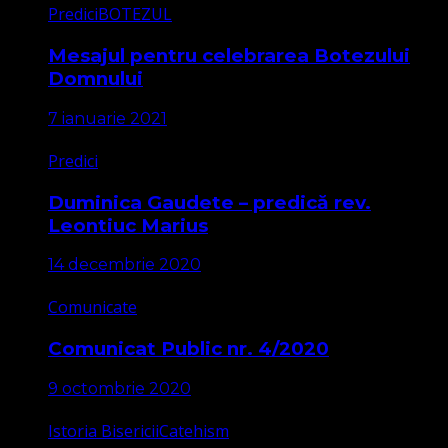
Predici
BOTEZUL
Mesajul pentru celebrarea Botezului
Domnului
7 ianuarie 2021
Predici
Duminica Gaudete – predică rev.
Leontiuc Marius
14 decembrie 2020
Comunicate
Comunicat Public nr. 4/2020
9 octombrie 2020
Istoria Bisericii
Catehism