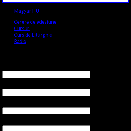
Magyar HU
Cerere de adeziune
Cursuri
Curs de Liturghie
Radio
Contact
Numele tău (obligatoriu)
Emailul tău (obligatoriu)
Numărul tău de telefon
Subiect