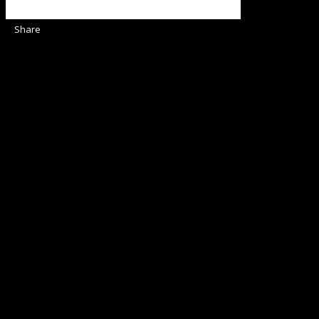
Share
Sediul Asociației Religioase
Strada Sinaia 19,
Ghiroda 307200 IBAN: RO84BRDE360SV00405463600 BRD
ORGANIZAȚIA RELIGIOASĂ CONVENŢIA