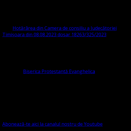
PROTESTANTĂ EVANGHELICĂ VALDENZĂ
– METODISTĂ – LUTHERANĂ
CIF 16759059 aprobată cu modificări la statut și denumire
prin
Hotărârea din Camera de consiliu a Judecătoriei
Timișoara din 08.08.2023 dosar 18263/325/2023
.
ASOCIAȚIA RELIGIOASĂ este prezentă și în România prin
Organizația religioasă.
pastor coordonator: Leontiuc Marius
Pastor la
Biserica Protestantă Evanghelica
Contact: contact@bisericaevanghelica.com
Ne puteți susține financiar. Iată datele noastre: Conventia
Protestantă Evanghelică Valdenză-Metodistă-Lutherană ,
IBAN: RO84BRDE360SV00405463600, in RON, Banca
B.R.D. - G.S.G., SWIFT CODE: BRDEROBU
Abonează-te aici la canalul nostru de Youtube