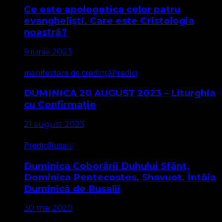
Ce este apologetica celor patru
evangheliști. Care este Cristologia
noastră?
9 iunie 2023
manifestare de credință
Predici
DUMINICA 20 AUGUST 2023 – Liturghia
cu Confirmație
21 august 2023
Predici
Rusalii
Duminica Coborârii Duhului Sfânt,
Dominica Pentecostes, Shavuot. Întâia
Duminică de Rusalii
30 mai 2020