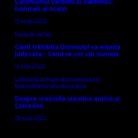
Catehismul Valdenz și Valdenzii,
înaintași ai noștri
19 iunie 2020
Harfa de cantari
Când trâmbița Domnului va anunța
judecata – Când se vor citi numele
14 iulie 2020
Catehism
Clarificare doctrinara
Istoria
Bisericii
Marturisire de credință
Despre crezurile creștine antice și
Calcedon
26 iulie 2020
Apariții Media