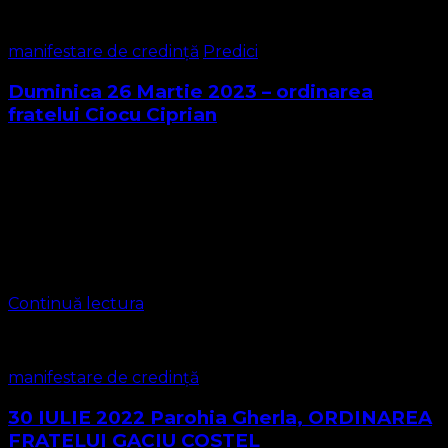
manifestare de credință
Predici
Duminica 26 Martie 2023 – ordinarea
fratelui Ciocu Ciprian
Biserica Protestantă Evanghelică O Biserică Lutherană ,
Metodistă și Valdenză, Misionară a Poruncilor lui
Dumnezeu https://bisericaevanghelica.eu/
https://www.newsnet.ro/groups/comunitatea-online-
biserica-protestant%C4%83-evanghelic%C4%83 Extras
din slujba online se află în materialul video Isaia 53 El a …
Continuă lectura
manifestare de credință
30 IULIE 2022 Parohia Gherla, ORDINAREA
FRATELUI GACIU COSTEL