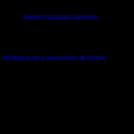
pastor coordonator: Leontiuc Marius
Pastor la
Biserica Protestantă Evanghelica
Contact: contact@bisericaevanghelica.com
Ne puteți susține financiar. Iată datele noastre: Conven
G.S.G., SWIFT CODE: BRDEROBU
Abonează-te aici la canalul nostru de Youtube
Următorul serviciu divin online
Duminica de la ora 11:00 – 11:45
România
,
ora 10:00-10:4