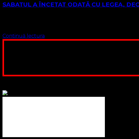
SABATUL A ÎNCETAT ODATĂ CU LEGEA, DE
Extras din slujbă, Liturghia Cuvântului – predică în ma
ODATĂ CU LEGEA, DECALOGUL A FOST …
Continuă lectura
Poți dona bani și să sprijini această lucrare a Domnului.
ne adunăm, sediul nost
Contul nostru: IBAN: 
Poți dona prin paypal sau card, ajutând
Binecuvântate fie cu iertare și mântuire sufletele care ajută