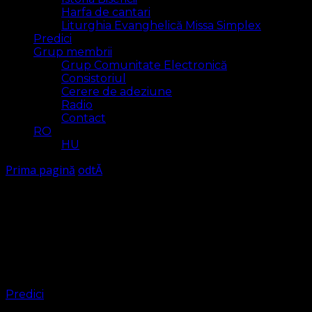
Harfa de cantari
Liturghia Evanghelică Missa Simplex
Predici
Grup membrii
Grup Comunitate Electronică
Consistoriul
Cerere de adeziune
Radio
Contact
RO
HU
Prima pagină
odtĂ
odtĂ
Arăt
1 rezultat(e)
Predici