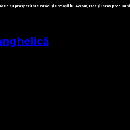
fie cu prosperitate Israel și urmașii lui Avram, Isac și Iacov precum și
anghelică