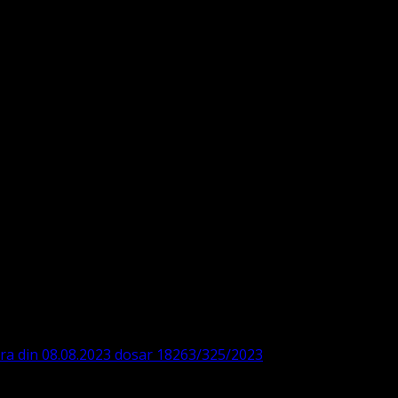
DE360SV00405463600 BRD
ODISTĂ – LUTHERANĂ
ara din 08.08.2023 dosar 18263/325/2023
. ASOCIAȚIA