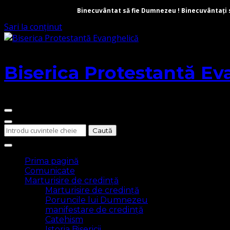
Binecuvântat să fie Dumnezeu ! Binecuvântați să 
Sari la conținut
Biserica Protestantă Ev
Cauți
ceva?
Prima pagină
Comunicate
Marturisire de credință
Marturisire de credință
Poruncile lui Dumnezeu
manifestare de credință
Catehism
Istoria Bisericii