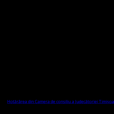
Strada Sinaia 19, Ghiroda 307200 IBAN: RO84BR
OTESTANTĂ EVANGHELICĂ VALDENZĂ – MET
prin
Hotărârea din Camera de consiliu a Judecătoriei Timișo
eligioasă.