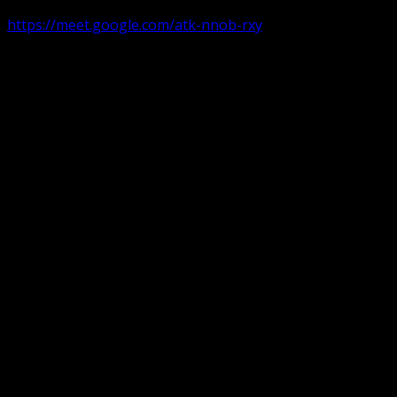
https://meet.google.com/atk-nnob-rxy
Serviciu divin în plen parohii locale:
Timișoara 1, Gherla,
Duminica ora 9:30-10:15
Arad, Ineu
a doua și a patra Duminică din lună ora 9:30-10:15 Ineu și 
Pentru perioada August-Noiembrie parohiile din diaspora, P
Translate: