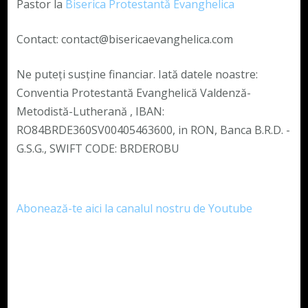
Pastor la
Biserica Protestantă Evanghelica
Contact: contact@bisericaevanghelica.com
Ne puteți susține financiar. Iată datele noastre:
Conventia Protestantă Evanghelică Valdenză-
Metodistă-Lutherană , IBAN:
RO84BRDE360SV00405463600, in RON, Banca B.R.D. -
G.S.G., SWIFT CODE: BRDEROBU
Abonează-te aici la canalul nostru de Youtube