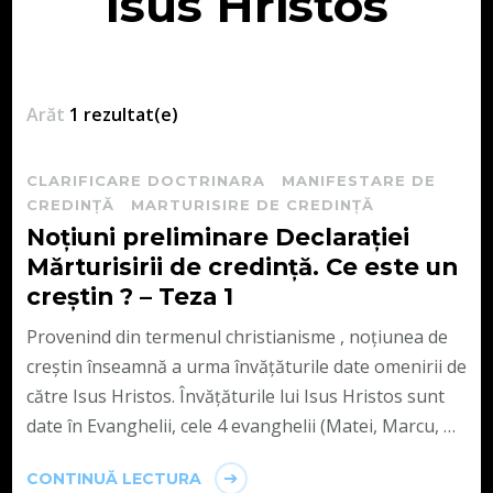
Isus Hristos
Arăt
1 rezultat(e)
CLARIFICARE DOCTRINARA
MANIFESTARE DE
CREDINȚĂ
MARTURISIRE DE CREDINȚĂ
Noțiuni preliminare Declarației
Mărturisirii de credință. Ce este un
creștin ? – Teza 1
Provenind din termenul christianisme , noțiunea de
creștin înseamnă a urma învățăturile date omenirii de
către Isus Hristos. Învățăturile lui Isus Hristos sunt
date în Evanghelii, cele 4 evanghelii (Matei, Marcu, …
CONTINUĂ LECTURA