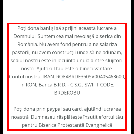
Poți dona bani și să sprijini această lucrare a
Domnului. Suntem cea mai nevoiașă biserică din
România. Nu avem fond pentru a ne salariza
pastorii, nu avem construcții unde să ne adunăm,
sediul nostru este în locuința unuia dintre slujitorii
noștri. Ajutorul tău este o binecuvântare
Contul nostru: IBAN: RO84BRDE360SV00405463600,
in RON, Banca B.R.D. - G.S.G., SWIFT CODE:
BRDEROBU
Poți dona prin paypal sau card, ajutând lucrarea
noastră. Dumnezeu răsplătește însutit efortul tău
pentru Biserica Protestantă Evanghelică