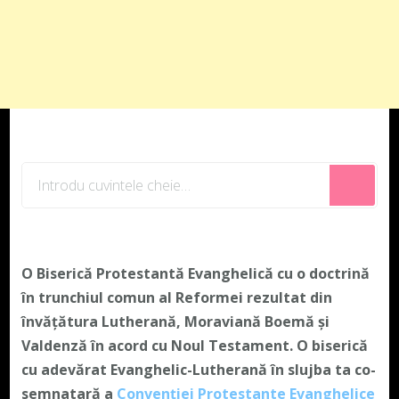
Cauți
ceva?
O Biserică Protestantă Evanghelică cu o doctrină
în trunchiul comun al Reformei rezultat din
învățătura Lutherană, Moraviană Boemă și
Valdenză în acord cu Noul Testament. O biserică
cu adevărat Evanghelic-Lutherană în slujba ta co-
semnatară a
Convenției Protestante Evanghelice