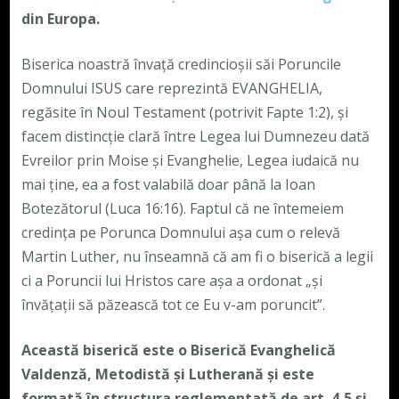
din Europa.
Biserica noastră învață credincioșii săi Poruncile
Domnului ISUS care reprezintă EVANGHELIA,
regăsite în Noul Testament (potrivit Fapte 1:2), și
facem distincție clară între Legea lui Dumnezeu dată
Evreilor prin Moise și Evanghelie, Legea iudaică nu
mai ține, ea a fost valabilă doar până la Ioan
Botezătorul (Luca 16:16). Faptul că ne întemeiem
credința pe Porunca Domnului așa cum o relevă
Martin Luther, nu înseamnă că am fi o biserică a legii
ci a Poruncii lui Hristos care așa a ordonat „și
învățații să păzească tot ce Eu v-am poruncit”.
Această biserică este o Biserică Evanghelică
Valdenză, Metodistă și Lutherană și este
formată în structura reglementată de art. 4,5 și