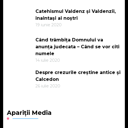
Catehismul Valdenz și Valdenzii,
înaintași ai noștri
19 iunie 2020
Când trâmbița Domnului va
anunța judecata – Când se vor citi
numele
14 iulie 2020
Despre crezurile creștine antice și
Calcedon
26 iulie 2020
Apariții Media