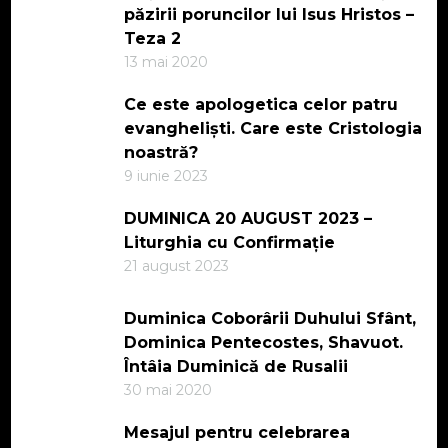
păzirii poruncilor lui Isus Hristos –
Teza 2
13 mai 2020
Ce este apologetica celor patru
evangheliști. Care este Cristologia
noastră?
9 iunie 2023
DUMINICA 20 AUGUST 2023 –
Liturghia cu Confirmație
21 august 2023
Duminica Coborârii Duhului Sfânt,
Dominica Pentecostes, Shavuot.
Întâia Duminică de Rusalii
30 mai 2020
Mesajul pentru celebrarea