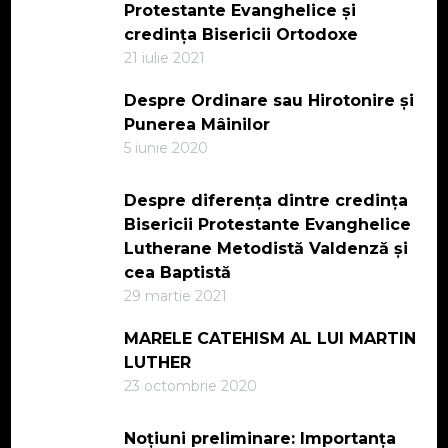
Protestante Evanghelice și
credința Bisericii Ortodoxe
21 iulie 2021
Despre Ordinare sau Hirotonire și
Punerea Mâinilor
5 iunie 2020
Despre diferența dintre credința
Bisericii Protestante Evanghelice
Lutherane Metodistă Valdenză și
cea Baptistă
29 martie 2021
MARELE CATEHISM AL LUI MARTIN
LUTHER
23 octombrie 2020
Noțiuni preliminare: Importanța