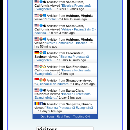
A visitor from
Santa Clara,
California
viewed "
Biserica Protestantă
Evanghelică -…
"
3 hrs 15 mins ago
A visitor from
Ashburn, Virginia
viewed "
Contact -
"
4 hrs 15 mins ago
A visitor from
Santa Clara,
California
viewed "
Arhive - Pagina 2 din 2 -
Biserica…
"
9 hrs 4 mins ago
A visitor from
Ashburn, Virginia
viewed "
Arhive Comunicate - Biserica…
"
9
hrs 53 mins ago
A visitor from
Falkenstein,
Sachsen
viewed "
Biserica Protestantă
Evanghelică -…
"
16 hrs 46 mins ago
A visitor from
San Francisco,
California
viewed "
Biserica Protestantă
Evanghelică -…
"
23 hrs ago
A visitor from
Singapore
viewed
"
O, ce valuri de-ndurare -
"
1 day 2 hrs ago
A visitor from
Santa Clara,
California
viewed "
Biserica Protestantă
Evanghelică -…
"
1 day 8 hrs ago
A visitor from
Sanpetru, Brasov
viewed "
Biserica Protestantă Evanghelică -
…
"
1 day 9 hrs ago
Get Script
Real Time
Tracking ON