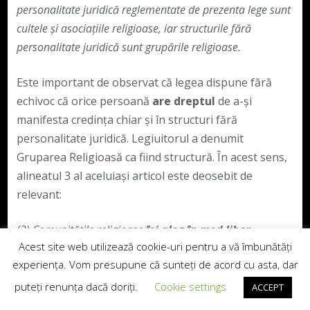
personalitate juridică reglementate de prezenta lege sunt
cultele și asociațiile religioase, iar structurile fără
personalitate juridică sunt grupările religioase.
Este important de observat că legea dispune fără
echivoc că orice persoană
are dreptul
de a-și
manifesta credința chiar și în structuri fără
personalitate juridică. Legiuitorul a denumit
Gruparea Religioasă ca fiind structură. În acest sens,
alineatul 3 al aceluiași articol este deosebit de
relevant:
(3)
Comunitățile religioase
își aleg în mod liber
Acest site web utilizează cookie-uri pentru a vă îmbunătăți
structura asociațională
în care își manifestă credința
experiența. Vom presupune că sunteți de acord cu asta, dar
religioasă: cult, asociație religioasă sau grup religios, în
condițiile prezentei legi.
Articolul 6 alineat 1 din aceeași
puteți renunța dacă doriți.
Cookie settings
ACCEPT
lege dispune astfel:
Articolul 6
(1)
Gruparea religioasă