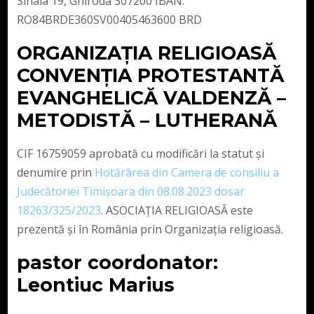
Sinaia 19, Ghiroda 307200 IBAN:
RO84BRDE360SV00405463600 BRD
ORGANIZAȚIA RELIGIOASĂ
CONVENŢIA PROTESTANTĂ
EVANGHELICĂ VALDENZĂ –
METODISTĂ – LUTHERANĂ
CIF 16759059 aprobată cu modificări la statut și
denumire prin
Hotărârea din Camera de consiliu a
Judecătoriei Timișoara din 08.08.2023 dosar
18263/325/2023
. ASOCIAȚIA RELIGIOASĂ este
prezentă și în România prin Organizația religioasă.
pastor coordonator:
Leontiuc Marius