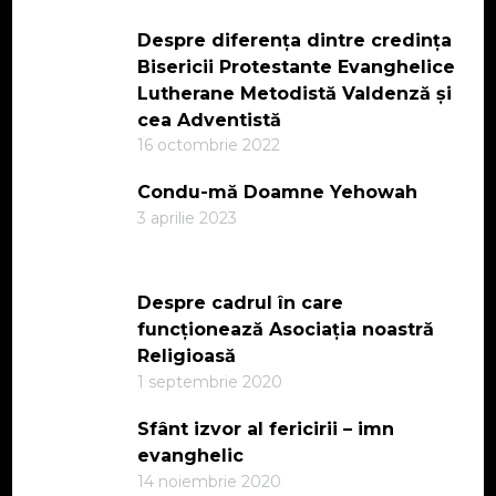
Despre diferența dintre credința
Bisericii Protestante Evanghelice
Lutherane Metodistă Valdenză și
cea Adventistă
16 octombrie 2022
Condu-mă Doamne Yehowah
3 aprilie 2023
Despre cadrul în care
funcționează Asociația noastră
Religioasă
1 septembrie 2020
Sfânt izvor al fericirii – imn
evanghelic
14 noiembrie 2020