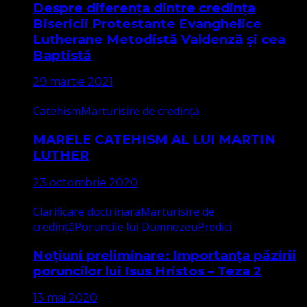
Despre diferența dintre credința
Bisericii Protestante Evanghelice
Lutherane Metodistă Valdenză și cea
Baptistă
29 martie 2021
Catehism
Marturisire de credință
MARELE CATEHISM AL LUI MARTIN
LUTHER
23 octombrie 2020
Clarificare doctrinara
Marturisire de
credință
Poruncile lui Dumnezeu
Predici
Noțiuni preliminare: Importanța păzirii
poruncilor lui Isus Hristos – Teza 2
13 mai 2020