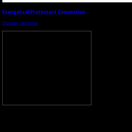
Evangelical Protestant Convention
Doctor Leontiuc
CONVENŢIA PROTESTANTĂ EVANGHELICĂ VALDENZĂ –
METODISTĂ – LUTHERANĂ nu se confundă cu Biserica
Evanghelică-Lutherană Sinod Prezbiteriană , nici cu