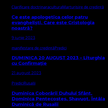
Clarificare doctrinara
cultura
Marturisire de credință
Ce este apologetica celor patru
evangheliști. Care este Cristologia
noastră?
9 iunie 2023
manifestare de credință
Predici
DUMINICA 20 AUGUST 2023 – Liturghia
cu Confirmație
21 august 2023
Predici
Rusalii
Duminica Coborârii Duhului Sfânt,
Dominica Pentecostes, Shavuot. Întâia
Duminică de Rusalii