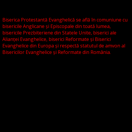
Biserica Evanghelică C.A. din România, și nici cu alte
grupări religioase sau asociații lutherane autonome .
Biserica Protestantă Evanghelică se află în comuniune cu
bisericile Anglicane și Episcopale din toată lumea,
bisericile Prezbiteriene din Statele Unite, biserici ale
Alianței Evanghelice, biserici Reformate și Biserici
Evanghelice din Europa și respectă statutul de amvon al
Bisericilor Evanghelice și Reformate din România.
Biserica noastră este așezată în învățătura poruncilor
Noului Testament și este constituită la comandamentul
acestora, la chemarea acestora.
Pictura din antet, reprezintă un interior al unei biserici
evanghelice, inspirat dintr-o biserică bavareză și
ilustrează conceptul nostru asupra arhitecturii bisericești
cu elemente gotice sau eclectice. Folosim fotografii ale
unor biserici înfrățite sau similare, cu acordul pastorilor.
_________________________