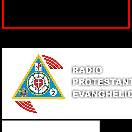
Poți dona prin paypal sau card, ajutând lucrarea
noastră. Dumnezeu răsplătește însutit efortul tău
pentru Biserica Protestantă Evanghelică
Binecuvântate fie cu iertare și mântuire sufletele care
ajută Biserica noastră !