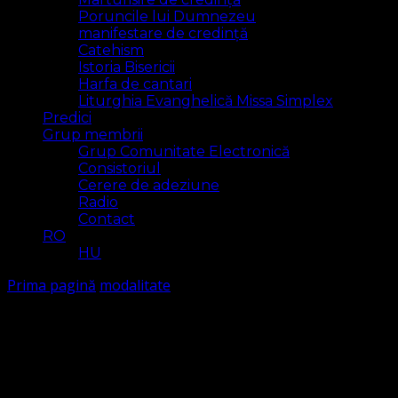
Poruncile lui Dumnezeu
manifestare de credință
Catehism
Istoria Bisericii
Harfa de cantari
Liturghia Evanghelică Missa Simplex
Predici
Grup membrii
Grup Comunitate Electronică
Consistoriul
Cerere de adeziune
Radio
Contact
RO
HU
Prima pagină
modalitate
modalitate
Arăt
1 rezultat(e)