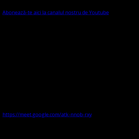
B.R.D. - G.S.G., SWIFT CODE: BRDEROBU
Abonează-te aici la canalul nostru de Youtube
Următorul serviciu divin online
Duminica de la ora 11:00 – 11:45
România
,
ora 10:00-
10:45 Austria, Ungaria, Germania, Belgia, Franța, ora
9:00-9:45 Anglia, Irlanda suntem online pe Google Meet
https://meet.google.com/atk-nnob-rxy
Serviciu divin în plen parohii locale:
Timișoara 1, Gherla,