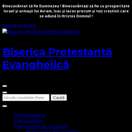
Binecuvântat să fie Dumnezeu ! Binecuvântați să fie cu prosperitate
Israel și urmașii lui Avram, Isac și Iacov precum și toți creștinii care
se adună în Hristos Domnul !
Sari la conținut
Biserica Protestantă
Evanghelică
Cauți
ceva?
Prima pagină
Comunicate
Marturisire de credință
Marturisire de credință