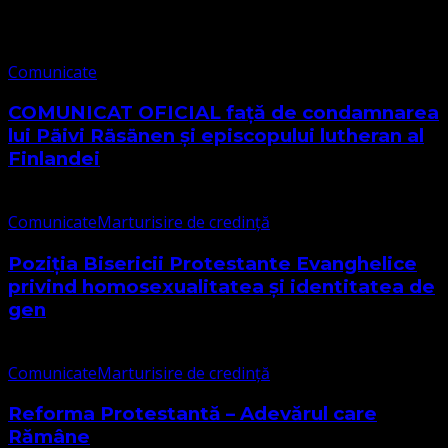
Comunicate
Comunicate
COMUNICAT OFICIAL față de condamnarea
lui Päivi Räsänen și episcopului lutheran al
Finlandei
Comunicate
Marturisire de credință
Poziția Bisericii Protestante Evanghelice
privind homosexualitatea și identitatea de
gen
Comunicate
Marturisire de credință
Reforma Protestantă – Adevărul care
Rămâne