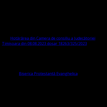
Ghiroda 307200 IBAN: RO84BRDE360SV00405463600 BRD
ORGANIZAȚIA RELIGIOASĂ CONVENŢIA
PROTESTANTĂ EVANGHELICĂ VALDENZĂ
– METODISTĂ – LUTHERANĂ
CIF 16759059 aprobată cu modificări la statut și denumire
prin
Hotărârea din Camera de consiliu a Judecătoriei
Timișoara din 08.08.2023 dosar 18263/325/2023
.
ASOCIAȚIA RELIGIOASĂ este prezentă și în România prin
Organizația religioasă.
pastor coordonator: Leontiuc Marius
Pastor la
Biserica Protestantă Evanghelica
Contact: contact@bisericaevanghelica.com
Ne puteți susține financiar. Iată datele noastre: Conventia
Protestantă Evanghelică Valdenză-Metodistă-Lutherană ,
IBAN: RO84BRDE360SV00405463600, in RON, Banca