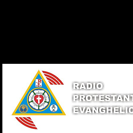
Dorim un like
Legături Utile