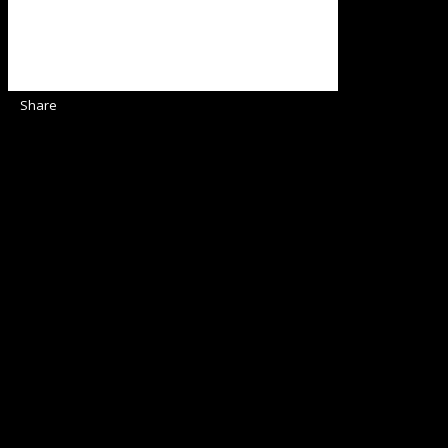
Share
Sediul Asociației Religioase
Strada Sinaia 19,