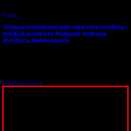
Predici
Singura modalitate prin care vine credința –
predică prezbiter Nadasdy Andreas,
Duminica Reminescere
Biserica Protestantă Evanghelică Predica din Duminica
Reminescere 13 Martie 2022 Cuvântul Domnului pentru
astăzi se găsește în Epistola sfântului apostol Paul către
Romani capitolul 10 de la vesretul 9 la …
Continuă lectura
Poți dona bani și să sprijini această lucrare a Domnului.
Suntem cea mai nevoiașă biserică din România. Nu avem
fond pentru a ne salariza pastorii, nu avem construcții
unde să ne adunăm, sediul nostru este în locuința unuia
dintre slujitorii noștri. Ajutorul tău este o binecuvântare
Contul nostru: IBAN: RO84BRDE360SV00405463600, in
RON, Banca B.R.D. - G.S.G., SWIFT CODE: BRDEROBU