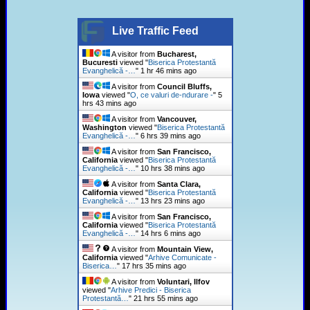
Live Traffic Feed
A visitor from
Bucharest,
Bucuresti
viewed "
Biserica Protestantă
Evanghelică -…
"
1 hr 46 mins ago
A visitor from
Council Bluffs,
Iowa
viewed "
O, ce valuri de-ndurare -
"
5
hrs 43 mins ago
A visitor from
Vancouver,
Washington
viewed "
Biserica Protestantă
Evanghelică -…
"
6 hrs 39 mins ago
A visitor from
San Francisco,
California
viewed "
Biserica Protestantă
Evanghelică -…
"
10 hrs 38 mins ago
A visitor from
Santa Clara,
California
viewed "
Biserica Protestantă
Evanghelică -…
"
13 hrs 23 mins ago
A visitor from
San Francisco,
California
viewed "
Biserica Protestantă
Evanghelică -…
"
14 hrs 6 mins ago
A visitor from
Mountain View,
California
viewed "
Arhive Comunicate -
Biserica…
"
17 hrs 35 mins ago
A visitor from
Voluntari, Ilfov
viewed "
Arhive Predici - Biserica
Protestantă…
"
21 hrs 55 mins ago