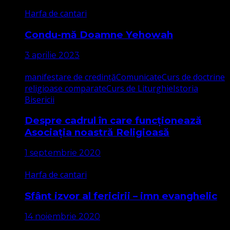
Harfa de cantari
Condu-mă Doamne Yehowah
3 aprilie 2023
manifestare de credință
Comunicate
Curs de doctrine
religioase comparate
Curs de Liturghie
Istoria
Bisericii
Despre cadrul în care funcționează
Asociația noastră Religioasă
1 septembrie 2020
Harfa de cantari
Sfânt izvor al fericirii – imn evanghelic
14 noiembrie 2020