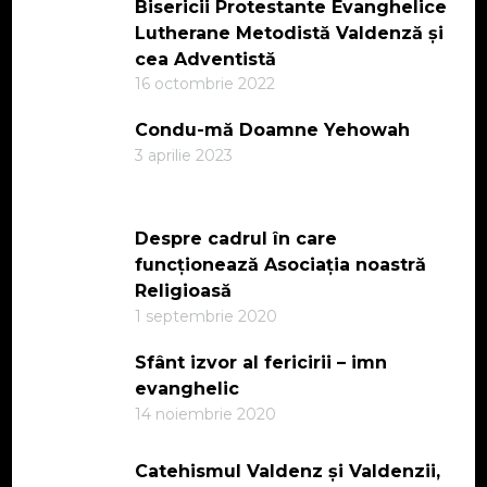
Bisericii Protestante Evanghelice
Lutherane Metodistă Valdenză și
cea Adventistă
16 octombrie 2022
Condu-mă Doamne Yehowah
3 aprilie 2023
Despre cadrul în care
funcționează Asociația noastră
Religioasă
1 septembrie 2020
Sfânt izvor al fericirii – imn
evanghelic
14 noiembrie 2020
Catehismul Valdenz și Valdenzii,