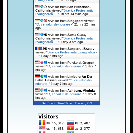
Evanghelică -…
"
12 hrs ago
A visitor from
San Francisco,
California
viewed "
Biserica Protestantă
Evanghelică -…
"
18 hrs 14 mins ago
A visitor from
Singapore
viewed
"
O, ce valuri de-ndurare -
"
21 hrs 22 mins
ago
A visitor from
Santa Clara,
California
viewed "
Biserica Protestantă
Evanghelică -…
"
1 day 3 hrs ago
A visitor from
Sanpetru, Brasov
viewed "
Biserica Protestantă Evanghelică -
…
"
1 day 5 hrs ago
A visitor from
Portland, Oregon
viewed "
O, ce valuri de-ndurare -
"
1 day 7
hrs ago
A visitor from
Limburg An Der
Lahn, Hessen
viewed "
O, ce valuri de-
ndurare -
"
1 day 7 hrs ago
A visitor from
Ashburn, Virginia
viewed "
O, ce valuri de-ndurare -
"
1 day 8
hrs ago
Get Script
Real Time
Tracking ON