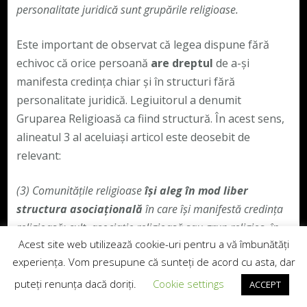
personalitate juridică sunt grupările religioase.
Este important de observat că legea dispune fără
echivoc că orice persoană
are dreptul
de a-și
manifesta credința chiar și în structuri fără
personalitate juridică. Legiuitorul a denumit
Gruparea Religioasă ca fiind structură. În acest sens,
alineatul 3 al aceluiași articol este deosebit de
relevant:
(3)
Comunitățile religioase
își aleg în mod liber
structura asociațională
în care își manifestă credința
religioasă: cult, asociație religioasă sau grup religios, în
Acest site web utilizează cookie-uri pentru a vă îmbunătăți
condițiile prezentei legi.
Articolul 6 alineat 1 din aceeași
experiența. Vom presupune că sunteți de acord cu asta, dar
lege dispune astfel:
Articolul 6
(1)
Gruparea religioasă
este forma de asociere fără personalitate juridică a unor
puteți renunța dacă doriți.
Cookie settings
ACCEPT
persoane fizice care, fără nicio procedură prealabilă și în