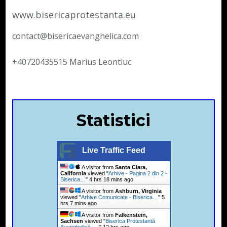
www.bisericaprotestanta.eu
contact@bisericaevanghelica.com
+40720435515 Marius Leontiuc
Statistici
Live Traffic Feed
A visitor from
Santa Clara,
California
viewed "
Arhive - Pagina 2 din 2 -
Biserica…
"
4 hrs 18 mins ago
A visitor from
Ashburn, Virginia
viewed "
Arhive Comunicate - Biserica…
"
5
hrs 7 mins ago
A visitor from
Falkenstein,
Sachsen
viewed "
Biserica Protestantă