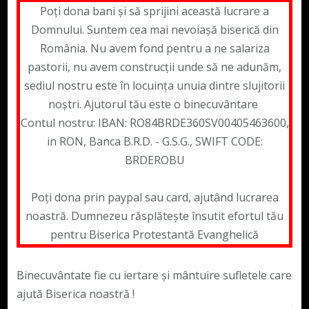
Poți dona bani și să sprijini această lucrare a
Domnului. Suntem cea mai nevoiașă biserică din
România. Nu avem fond pentru a ne salariza
pastorii, nu avem construcții unde să ne adunăm,
sediul nostru este în locuința unuia dintre slujitorii
noștri. Ajutorul tău este o binecuvântare
Contul nostru: IBAN: RO84BRDE360SV00405463600,
in RON, Banca B.R.D. - G.S.G., SWIFT CODE:
BRDEROBU
Poți dona prin paypal sau card, ajutând lucrarea
noastră. Dumnezeu răsplătește însutit efortul tău
pentru Biserica Protestantă Evanghelică
Binecuvântate fie cu iertare și mântuire sufletele care
ajută Biserica noastră !