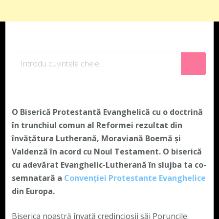
Cauți
ceva?
O Biserică Protestantă Evanghelică cu o doctrină
în trunchiul comun al Reformei rezultat din
învățătura Lutherană, Moraviană Boemă și
Valdenză în acord cu Noul Testament. O biserică
cu adevărat Evanghelic-Lutherană în slujba ta co-
semnatară a
Convenției Protestante Evanghelice
din Europa.
Biserica noastră învață credincioșii săi Poruncile