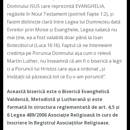
Domnului ISUS care reprezintă EVANGHELIA,
regăsite în Noul Testament (potrivit Fapte 1:2), și
facem distincție clară între Legea lui Dumnezeu dată
Evreilor prin Moise și Evanghelie, Legea iudaică nu
mai ține, ea a fost valabilă doar până la Ioan
Botezătorul (Luca 16:16). Faptul că ne întemeiem
credința pe Porunca Domnului așa cum o relevă
Martin Luther, nu înseamnă că am fi o biserică a legii
ci a Poruncii lui Hristos care așa a ordonat „și
învățații să păzească tot ce Eu v-am poruncit”.
Această biserică este o Biserică Evanghelică
Valdenză, Metodistă și Lutherană și este
formată în structura reglementată de art. 4,5 și
6 Legea 489/2006
Asociație Religioasă în curs de
înscriere în Registrul Asociațiilor Religioase.