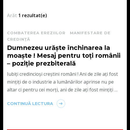
Arăt
1 rezultat(e)
COMBATEREA EREZIILOR
MANIFESTARE DE
CREDINȚĂ
Dumnezeu urăște închinarea la
moaște ! Mesaj pentru toți românii
– poziție prezbiterală
Iubiți credincioși creștini români ! Ani de zile ați fost
mințiți de o industrie a lumânărilor aprinse nu pe
altar ci pentru cei morți, ani de zile ați fost mințiți …
CONTINUĂ LECTURA