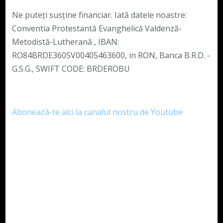
Ne puteți susține financiar. Iată datele noastre:
Conventia Protestantă Evanghelică Valdenză-
Metodistă-Lutherană , IBAN:
RO84BRDE360SV00405463600, in RON, Banca B.R.D. -
G.S.G., SWIFT CODE: BRDEROBU
Abonează-te aici la canalul nostru de Youtube