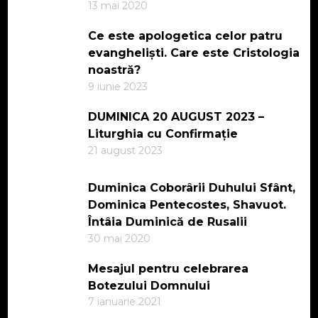
13 mai 2020
Ce este apologetica celor patru
evangheliști. Care este Cristologia
noastră?
9 iunie 2023
DUMINICA 20 AUGUST 2023 –
Liturghia cu Confirmație
21 august 2023
Duminica Coborârii Duhului Sfânt,
Dominica Pentecostes, Shavuot.
Întâia Duminică de Rusalii
30 mai 2020
Mesajul pentru celebrarea
Botezului Domnului
7 ianuarie 2021