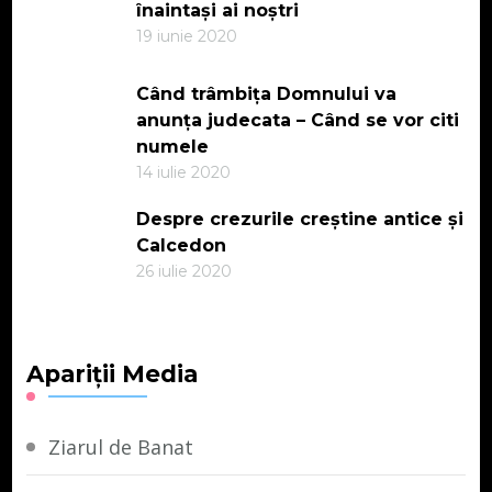
înaintași ai noștri
19 iunie 2020
Când trâmbița Domnului va
anunța judecata – Când se vor citi
numele
14 iulie 2020
Despre crezurile creștine antice și
Calcedon
26 iulie 2020
Apariții Media
Ziarul de Banat