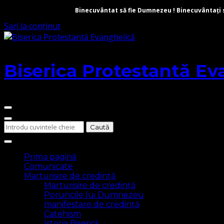
Binecuvântat să fie Dumnezeu ! Binecuvântați să 
Sari la conținut
Biserica Protestantă Ev
Cauți
ceva?
Prima pagină
Comunicate
Marturisire de credință
Marturisire de credință
Poruncile lui Dumnezeu
manifestare de credință
Catehism
Istoria Bisericii