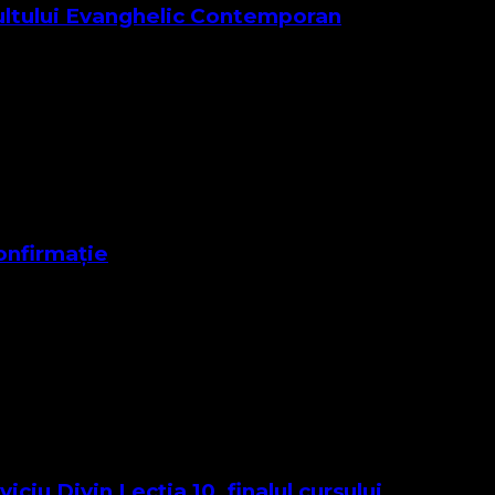
Cultului Evanghelic Contemporan
ate mică, dar vie, slujind Domnului Isus Hristos printr-o for
onfirmație
 2023 la BISERICA PROTESTANTA EVANGHELICA Parohia 2 Ti
 loc …
ciu Divin Lecția 10, finalul cursului