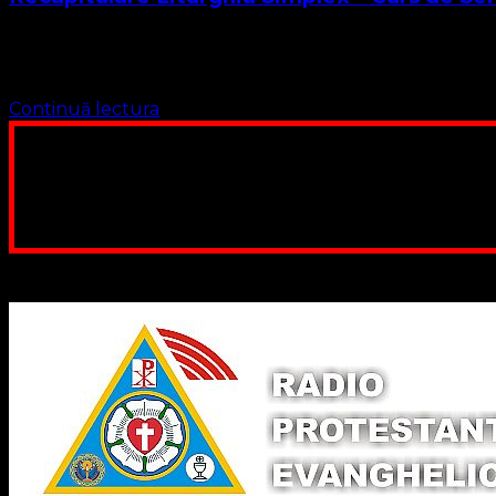
Iată-ne ajunși la finalul Cursului nostru de liturghie. Parc
fundament biblic și …
Continuă lectura
Poți dona bani și să sprijini această lucrare a Domnului.
ne adunăm, sediul nost
Contul nostru: IBAN: 
Poți dona prin paypal sau card, ajutând
Binecuvântate fie cu iertare și mântuire sufletele care ajută