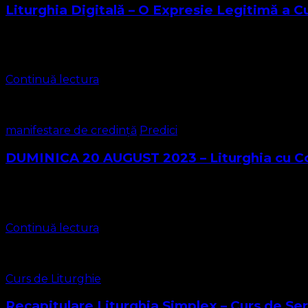
Liturghia Digitală – O Expresie Legitimă a 
1. Introducere – Contextul slujirii noastre Suntem o comunit
pastorale. Ca Biserică Protestantă Evanghelică …
Continuă lectura
manifestare de credință
Predici
DUMINICA 20 AUGUST 2023 – Liturghia cu C
Avem bucuria de a vă aduce în atenție că pe 20 August
EVANGHELICA VALDENZA-METODISTA-LUTHERANA a avut
Continuă lectura
Curs de Liturghie
Recapitulare Liturghia Simplex – Curs de Servi