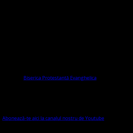
Sediul Asociației Religioase
ORGANIZAȚIA RELIGIOASĂ CONVENŢIA PR
CIF 16759059 aprobată cu modificări la statut și denumire 
RELIGIOASĂ este prezentă și în România prin Organizația r
pastor coordonator: Leontiuc Marius
Pastor la
Biserica Protestantă Evanghelica
Contact: contact@bisericaevanghelica.com
Ne puteți susține financiar. Iată datele noastre: Conven
G.S.G., SWIFT CODE: BRDEROBU
Abonează-te aici la canalul nostru de Youtube