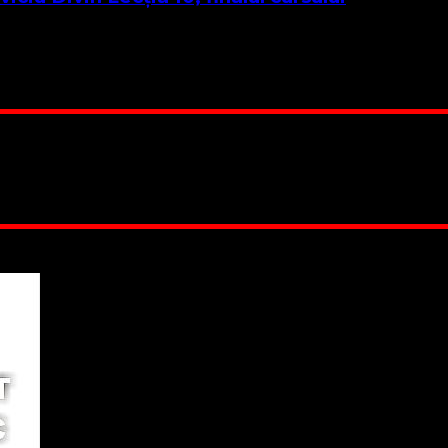
urgând acest curs, am înțeles pe deplin cum oficiem liturghia 
 Suntem cea mai nevoiașă biserică din România. Nu avem fond 
ru este în locuința unuia dintre slujitorii noștri. Ajutorul t
RO84BRDE360SV00405463600, in RON, Banca B.R.D. - G.S.G.
 lucrarea noastră. Dumnezeu răsplătește însutit efortul tău
 Biserica noastră !