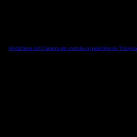
Strada Sinaia 19, Ghiroda 307200 IBAN: RO84BR
OTESTANTĂ EVANGHELICĂ VALDENZĂ – MET
prin
Hotărârea din Camera de consiliu a Judecătoriei Timișo
eligioasă.
tia Protestantă Evanghelică Valdenză-Metodistă-Lutherană ,