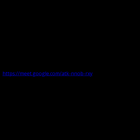
Următorul serviciu divin online
Duminica de la ora 11:00 – 11:45
România
,
ora 10:00-10:4
https://meet.google.com/atk-nnob-rxy
Serviciu divin în plen parohii locale:
Timișoara 1, Gherla,
Duminica ora 9:30-10:15
Arad, Ineu
a doua și a patra Duminică din lună ora 9:30-10:15 Ineu și 
Pentru perioada August-Noiembrie parohiile din diaspora, P