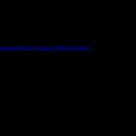
DE360SV00405463600 BRD
ODISTĂ – LUTHERANĂ
ara din 08.08.2023 dosar 18263/325/2023
. ASOCIAȚIA
 IBAN: RO84BRDE360SV00405463600, in RON, Banca B.R.D. -