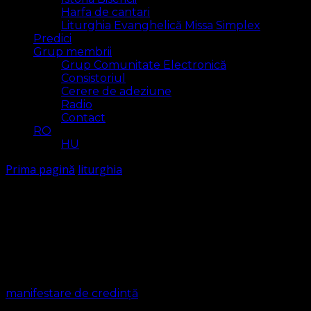
Harfa de cantari
Liturghia Evanghelică Missa Simplex
Predici
Grup membrii
Grup Comunitate Electronică
Consistoriul
Cerere de adeziune
Radio
Contact
RO
HU
Prima pagină
liturghia
liturghia
Arăt
3 rezultat(e)
manifestare de credință