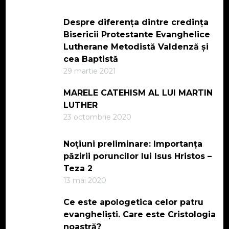
Despre diferența dintre credința
Bisericii Protestante Evanghelice
Lutherane Metodistă Valdenză și
cea Baptistă
29 martie 2021
MARELE CATEHISM AL LUI MARTIN
LUTHER
23 octombrie 2020
Noțiuni preliminare: Importanța
păzirii poruncilor lui Isus Hristos –
Teza 2
13 mai 2020
Ce este apologetica celor patru
evangheliști. Care este Cristologia
noastră?