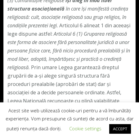
(3)
Comunitățile religioase
își aleg în mod liber
structura asociațională
în care își manifestă credința
religioasă: cult, asociație religioasă sau grup religios, în
condițiile prezentei legi.
Articolul 6 alineat 1 din aceeași
lege dispune astfel:
Articolul 6
(1)
Gruparea religioasă
este forma de asociere fără personalitate juridică a unor
persoane fizice care, fără nicio procedură prealabilă și în
mod liber, adoptă, împărtășesc și practică o credință
religioasă.
Prin umare Legea garantează dreptul
grupării de a-și alege singură structura fără
proceduri prealabile (aprobări de stat) dar și
asociației de a decide persoanele ordinate. Astfel,
Legea Națională recunoaște cu plină valabilitate
actele de ordinare și hirotonire dispuse de grupare și
Acest site web utilizează cookie-uri pentru a vă îmbunătăți
asociație.
experiența. Vom presupune că sunteți de acord cu asta, dar
puteți renunța dacă doriți.
Cookie settings
ACCEPT
De observat că Legea interzice blamarea calității de