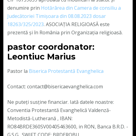
denumire prin
Hotărârea din Camera de consiliu a
Judecătoriei Timișoara din 08.08.2023 dosar
18263/325/2023
. ASOCIAȚIA RELIGIOASĂ este
prezentă și în România prin Organizația religioasă.
pastor coordonator:
Leontiuc Marius
Pastor la
Biserica Protestantă Evanghelica
Contact: contact@bisericaevanghelica.com
Ne puteți susține financiar. Iată datele noastre:
Conventia Protestantă Evanghelică Valdenză-
Metodistă-Lutherană , IBAN:
RO84BRDE360SV00405463600, in RON, Banca B.R.D. -
G.S.G., SWIFT CODE: BRDEROBU