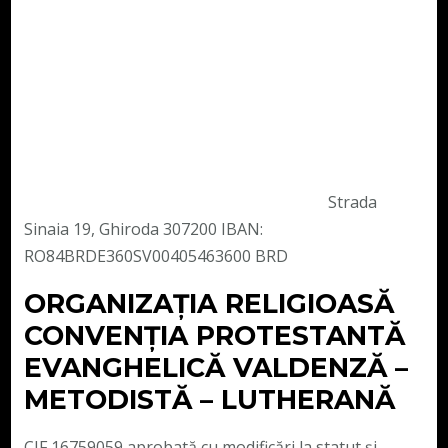
Strada
Sinaia 19, Ghiroda 307200 IBAN:
RO84BRDE360SV00405463600 BRD
ORGANIZAȚIA RELIGIOASĂ
CONVENŢIA PROTESTANTĂ
EVANGHELICĂ VALDENZĂ –
METODISTĂ – LUTHERANĂ
CIF 16759059 aprobată cu modificări la statut și