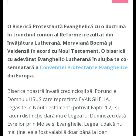
ceva?
O Biserică Protestantă Evanghelică cu o doctrină
în trunchiul comun al Reformei rezultat din
învățătura Lutherană, Moraviană Boemă și
Valdenză în acord cu Noul Testament. O biserică
cu adevărat Evanghelic-Lutherană în slujba ta co-
semnatară a
Convenției Protestante Evanghelice
din Europa.
Biserica noastră învață credincioșii săi Poruncile
Domnului ISUS care reprezintă EVANGHELIA,
regăsite în Noul Testament (potrivit Fapte 1:2), și
facem distincție clară între Legea lui Dumnezeu dată
Evreilor prin Moise și Evanghelie, Legea iudaică nu
mai ține, ea a fost valabilă doar până la Ioan