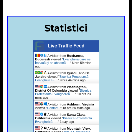
Statistici
Live Traffic Feed
A visitor from
Bucharest,
Bucuresti
viewed "
Evanghelia care ne
împacă și ne cheamă:…
"
6 hrs 59 mins
ago
A visitor from
Iguacu, Rio De
Janeiro
viewed "
Biserica Protestantă
Evanghelică -…
"
9 hrs 44 mins ago
A visitor from
Washington,
District Of Columbia
viewed "
Biserica
Protestantă Evanghelică -…
"
10 hrs 23
mins ago
A visitor from
Ashburn, Virginia
viewed "
Contact -
"
18 hrs 50 mins ago
A visitor from
Santa Clara,
California
viewed "
Biserica Protestantă
Evanghelică -…
"
1 day ago
A visitor from
Mountain View,
California
viewed "
Arhive Comunicate -