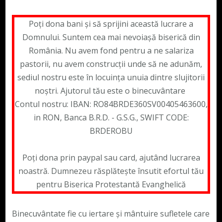
Poți dona bani și să sprijini această lucrare a
Domnului. Suntem cea mai nevoiașă biserică din
România. Nu avem fond pentru a ne salariza
pastorii, nu avem construcții unde să ne adunăm,
sediul nostru este în locuința unuia dintre slujitorii
noștri. Ajutorul tău este o binecuvântare
Contul nostru: IBAN: RO84BRDE360SV00405463600,
in RON, Banca B.R.D. - G.S.G., SWIFT CODE:
BRDEROBU
Poți dona prin paypal sau card, ajutând lucrarea
noastră. Dumnezeu răsplătește însutit efortul tău
pentru Biserica Protestantă Evanghelică
Binecuvântate fie cu iertare și mântuire sufletele care