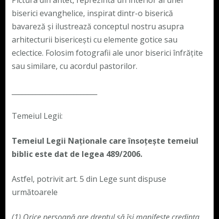
Pictura din antet, reprezintă un interior al unei
biserici evanghelice, inspirat dintr-o biserică
bavareză și ilustrează conceptul nostru asupra
arhitecturii bisericești cu elemente gotice sau
eclectice. Folosim fotografii ale unor biserici înfrățite
sau similare, cu acordul pastorilor.
_________________________
Temeiul Legii:
Temeiul Legii Naționale care însoțește temeiul
biblic este dat de legea 489/2006.
Astfel, potrivit art. 5 din Lege sunt dispuse
următoarele
(1)
Orice persoană are dreptul să își manifeste credința