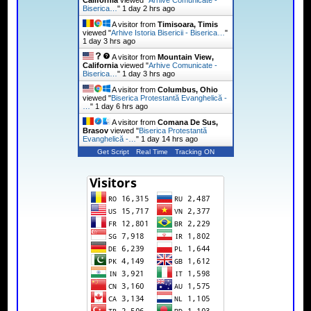
Biserica…
"
1 day 2 hrs ago
A visitor from
Timisoara, Timis
viewed "
Arhive Istoria Bisericii - Biserica…
"
1 day 3 hrs ago
A visitor from
Mountain View,
California
viewed "
Arhive Comunicate -
Biserica…
"
1 day 3 hrs ago
A visitor from
Columbus, Ohio
viewed "
Biserica Protestantă Evanghelică -
…
"
1 day 6 hrs ago
A visitor from
Comana De Sus,
Brasov
viewed "
Biserica Protestantă
Evanghelică -…
"
1 day 14 hrs ago
Get Script
Real Time
Tracking ON