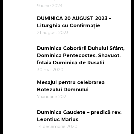
9 iunie 2023
DUMINICA 20 AUGUST 2023 –
Liturghia cu Confirmație
21 august 2023
Duminica Coborârii Duhului Sfânt,
Dominica Pentecostes, Shavuot.
Întâia Duminică de Rusalii
30 mai 2020
Mesajul pentru celebrarea
Botezului Domnului
7 ianuarie 2021
Duminica Gaudete – predică rev.
Leontiuc Marius
14 decembrie 2020