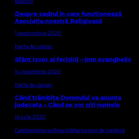
Bisericii
Despre cadrul în care funcționează
Asociația noastră Religioasă
1 septembrie 2020
Harfa de cantari
Sfânt izvor al fericirii – imn evanghelic
14 noiembrie 2020
Harfa de cantari
Când trâmbița Domnului va anunța
judecata – Când se vor citi numele
14 iulie 2020
Catehism
Istoria Bisericii
Marturisire de credință