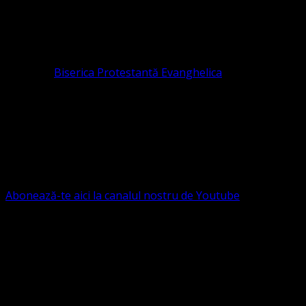
ASOCIAȚIA RELIGIOASĂ este prezentă și în România prin
Organizația religioasă.
pastor coordonator: Leontiuc Marius
Pastor la
Biserica Protestantă Evanghelica
Contact: contact@bisericaevanghelica.com
Ne puteți susține financiar. Iată datele noastre: Conventia
Protestantă Evanghelică Valdenză-Metodistă-Lutherană ,
IBAN: RO84BRDE360SV00405463600, in RON, Banca
B.R.D. - G.S.G., SWIFT CODE: BRDEROBU
Abonează-te aici la canalul nostru de Youtube