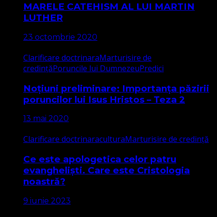
MARELE CATEHISM AL LUI MARTIN
LUTHER
23 octombrie 2020
Clarificare doctrinara
Marturisire de
credință
Poruncile lui Dumnezeu
Predici
Noțiuni preliminare: Importanța păzirii
poruncilor lui Isus Hristos – Teza 2
13 mai 2020
Clarificare doctrinara
cultura
Marturisire de credință
Ce este apologetica celor patru
evangheliști. Care este Cristologia
noastră?
9 iunie 2023