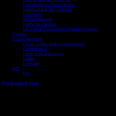
Poruncile lui Dumnezeu
manifestare de credință
Catehism
Istoria Bisericii
Harfa de cantari
Liturghia Evanghelică Missa Simplex
Predici
Grup membrii
Grup Comunitate Electronică
Consistoriul
Cerere de adeziune
Radio
Contact
RO
HU
Prima pagină
initio
initio
Arăt
1 rezultat(e)