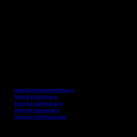
și Evanghelie, Legea iudaică nu mai ține, ea a fost valabilă
doar până la Ioan Botezătorul (Luca 16:16). Faptul că ne
întemeiem credința pe Porunca Domnului așa cum o
relevă Martin Luther, nu înseamnă că am fi o biserică a
legii ci a Poruncii lui Hristos care așa a ordonat „și
învățații să păzească tot ce Eu v-am poruncit”.
Această biserică este o Biserică Evanghelică
Valdenză, Metodistă și Lutherană și este formată în
structura reglementată de art. 4,5 și 6 Legea
489/2006
Asociație Religioasă în curs de înscriere în
Registrul Asociațiilor Religioase.
www.bisericaevanghelica.eu
bisericaluterana.ro
biserica-lutherana.ro
biserica-luterana.ro
biserica-lutherana.com