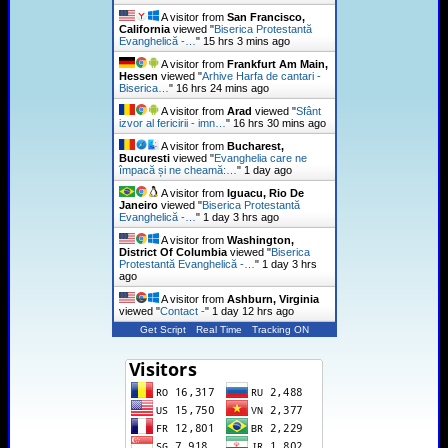
A visitor from
San Francisco,
California
viewed "
Biserica Protestantă
Evanghelică -…
"
15 hrs 3 mins ago
A visitor from
Frankfurt Am Main,
Hessen
viewed "
Arhive Harfa de cantari -
Biserica…
"
16 hrs 24 mins ago
A visitor from
Arad
viewed "
Sfânt
izvor al fericirii - imn…
"
16 hrs 30 mins ago
A visitor from
Bucharest,
Bucuresti
viewed "
Evanghelia care ne
împacă și ne cheamă:…
"
1 day ago
A visitor from
Iguacu, Rio De
Janeiro
viewed "
Biserica Protestantă
Evanghelică -…
"
1 day 3 hrs ago
A visitor from
Washington,
District Of Columbia
viewed "
Biserica
Protestantă Evanghelică -…
"
1 day 3 hrs
ago
A visitor from
Ashburn, Virginia
viewed "
Contact -
"
1 day 12 hrs ago
Get Script
Real Time
Tracking ON