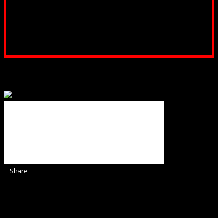
RON, Banca B.R.D. - G.S.G., SWIFT CODE: BRDEROBU
Poți dona prin paypal sau card, ajutând lucrarea
noastră. Dumnezeu răsplătește însutit efortul tău
pentru Biserica Protestantă Evanghelică
Binecuvântate fie cu iertare și mântuire sufletele care
ajută Biserica noastră !
Share
Sediul Asociației Religioase