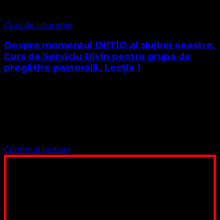
Curs de Liturghie
Despre momentul INITIO al slujbei noastre.
Curs de Serviciu Divin pentru grupa de
pregătire pastorală, Lecția 1
Slujba bisericească în Biserica Protestantă Evanghelică se
desfășoară într-o ordine izvorâtă total din Biblie,
denumită Serviciu Divin (sau Liturghie). Termenul
“Liturghie” tradus în limba română Serviciu Divin
(întrebuinţat mai des …
Continuă lectura
Poți dona bani și să sprijini această lucrare a Domnului.
Suntem cea mai nevoiașă biserică din România. Nu avem
fond pentru a ne salariza pastorii, nu avem construcții
unde să ne adunăm, sediul nostru este în locuința unuia
dintre slujitorii noștri. Ajutorul tău este o binecuvântare
Contul nostru: IBAN: RO84BRDE360SV00405463600, in