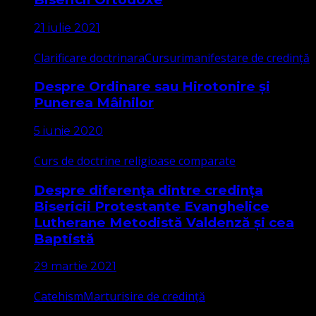
21 iulie 2021
Clarificare doctrinara
Cursuri
manifestare de credință
Despre Ordinare sau Hirotonire și
Punerea Mâinilor
5 iunie 2020
Curs de doctrine religioase comparate
Despre diferența dintre credința
Bisericii Protestante Evanghelice
Lutherane Metodistă Valdenză și cea
Baptistă
29 martie 2021
Catehism
Marturisire de credință