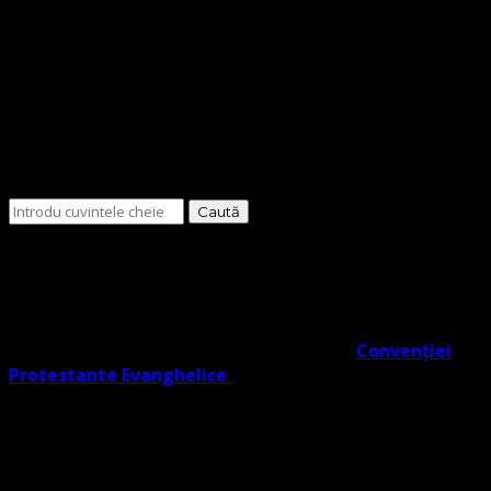
Cauți
ceva?
O Biserică Protestantă Evanghelică cu o doctrină în
trunchiul comun al Reformei rezultat din învățătura
Lutherană, Moraviană Boemă și Valdenză în acord cu
Noul Testament. O biserică cu adevărat Evanghelic-
Lutherană în slujba ta co- semnatară a
Convenției
Protestante Evanghelice
din Europa.
Biserica noastră învață credincioșii săi Poruncile
Domnului ISUS care reprezintă EVANGHELIA, regăsite în
Noul Testament (potrivit Fapte 1:2), și facem distincție
clară între Legea lui Dumnezeu dată Evreilor prin Moise