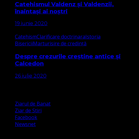
Catehismul Valdenz și Valdenzii,
înaintași ai noștri
19 iunie 2020
Catehism
Clarificare doctrinara
Istoria
Bisericii
Marturisire de credință
Despre crezurile creștine antice și
Calcedon
26 iulie 2020
Apariții Media
Ziarul de Banat
Ziar de Stiri
Facebook
Newsnet
Dorim un like pe newsnet