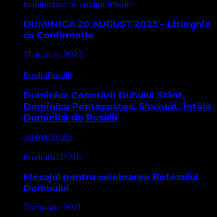
manifestare de credință
Predici
DUMINICA 20 AUGUST 2023 – Liturghia
cu Confirmație
21 august 2023
Predici
Rusalii
Duminica Coborârii Duhului Sfânt,
Dominica Pentecostes, Shavuot. Întâia
Duminică de Rusalii
30 mai 2020
Predici
BOTEZUL
Mesajul pentru celebrarea Botezului
Domnului
7 ianuarie 2021