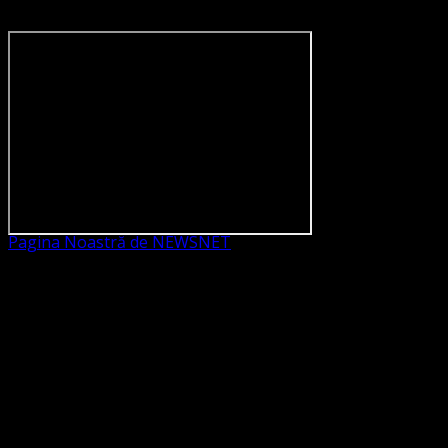
Pagina Noastră de NEWSNET
Dorim un like
Legături Utile