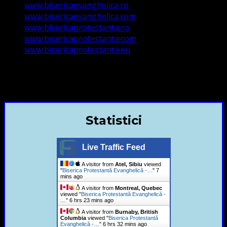
www.bisericaevanghelica.ro
www.bisericaevanghelica.com
www.bisericaprotestanta.ro
www.bisericaprotestanta.com
www.bisericaprotestanta.eu
contact@bisericaevanghelica.com
+40720435515 Marius Leontiuc
Statistici
Live Traffic Feed
A visitor from
Atel, Sibiu
viewed
"
Biserica Protestantă Evanghelică -…
"
7
mins ago
A visitor from
Montreal, Quebec
viewed "
Biserica Protestantă Evanghelică -
…
"
6 hrs 23 mins ago
A visitor from
Burnaby, British
Columbia
viewed "
Biserica Protestantă
Evanghelică -…
"
6 hrs 32 mins ago