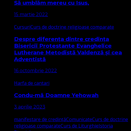
Să umblăm mereu cu Isus,
15 martie 2022
Cursuri
Curs de doctrine religioase comparate
Despre diferența dintre credința
Bisericii Protestante Evanghelice
Lutherane Metodistă Valdenză și cea
Adventistă
16 octombrie 2022
Harfa de cantari
Condu-mă Doamne Yehowah
3 aprilie 2023
manifestare de credință
Comunicate
Curs de doctrine
religioase comparate
Curs de Liturghie
Istoria