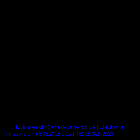
Strada Sinaia 19,
Ghiroda 307200 IBAN: RO84BRDE360SV00405463600 BRD
ORGANIZAȚIA RELIGIOASĂ CONVENŢIA
PROTESTANTĂ EVANGHELICĂ VALDENZĂ
– METODISTĂ – LUTHERANĂ
CIF 16759059 aprobată cu modificări la statut și denumire
prin
Hotărârea din Camera de consiliu a Judecătoriei
Timișoara din 08.08.2023 dosar 18263/325/2023
.