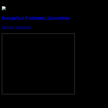
Evangelical Protestant Convention
Doctor Leontiuc
CONVENŢIA PROTESTANTĂ EVANGHELICĂ VALDENZĂ –
METODISTĂ – LUTHERANĂ nu se confundă cu Biserica