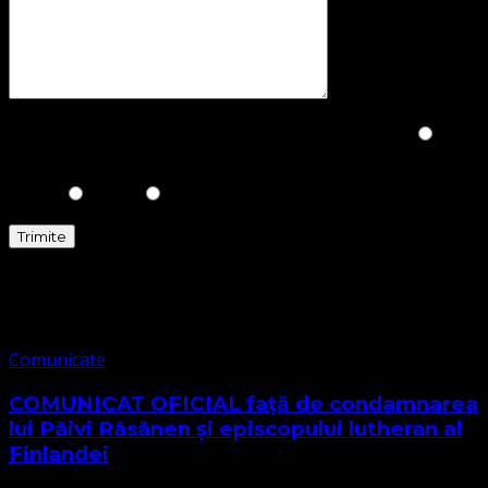
Please prove you are human by selecting the
Key
.
Comunicate
Comunicate
COMUNICAT OFICIAL față de condamnarea
lui Päivi Räsänen și episcopului lutheran al
Finlandei