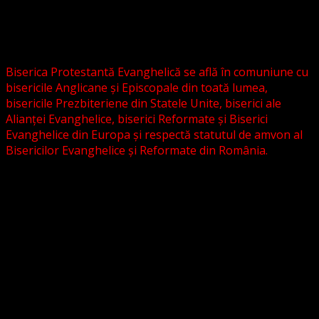
Evanghelică-Lutherană Sinod Prezbiteriană , nici cu
Biserica Evanghelică C.A. din România, și nici cu alte
grupări religioase sau asociații lutherane autonome .
Biserica Protestantă Evanghelică se află în comuniune cu
bisericile Anglicane și Episcopale din toată lumea,
bisericile Prezbiteriene din Statele Unite, biserici ale
Alianței Evanghelice, biserici Reformate și Biserici
Evanghelice din Europa și respectă statutul de amvon al
Bisericilor Evanghelice și Reformate din România.
Biserica noastră este așezată în învățătura poruncilor
Noului Testament și este constituită la comandamentul
acestora, la chemarea acestora.
Pictura din antet, reprezintă un interior al unei biserici
evanghelice, inspirat dintr-o biserică bavareză și
ilustrează conceptul nostru asupra arhitecturii bisericești
cu elemente gotice sau eclectice. Folosim fotografii ale
unor biserici înfrățite sau similare, cu acordul pastorilor.