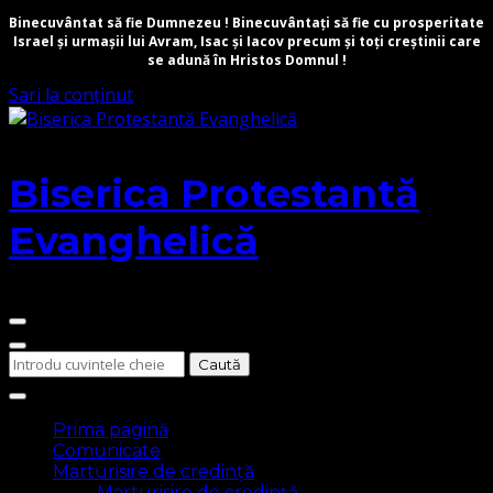
Binecuvântat să fie Dumnezeu ! Binecuvântați să fie cu prosperitate
Israel și urmașii lui Avram, Isac și Iacov precum și toți creștinii care
se adună în Hristos Domnul !
Sari la conținut
Biserica Protestantă
Evanghelică
Cauți
ceva?
Prima pagină
Comunicate
Marturisire de credință
Marturisire de credință