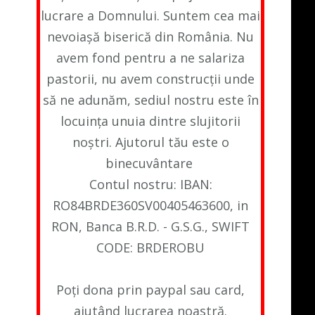
lucrare a Domnului. Suntem cea mai
nevoiașă biserică din România. Nu
avem fond pentru a ne salariza
pastorii, nu avem construcții unde
să ne adunăm, sediul nostru este în
locuința unuia dintre slujitorii
noștri. Ajutorul tău este o
binecuvântare
Contul nostru: IBAN:
RO84BRDE360SV00405463600, in
RON, Banca B.R.D. - G.S.G., SWIFT
CODE: BRDEROBU
Poți dona prin paypal sau card,
ajutând lucrarea noastră.