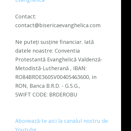
Contact:
contact@bisericaevanghelica.com
Ne puteți susține financiar. Iată
datele noastre: Conventia
Protestantă Evanghelică Valdenză-
Metodistă-Lutherană , IBAN:
RO84BRDE360SV00405463600, in
RON, Banca B.R.D. - G.S.G.,
SWIFT CODE: BRDEROBU
Abonează-te aici la canalul nostru de
Youtube