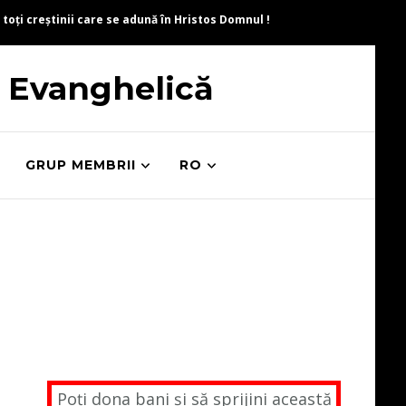
 toți creștinii care se adună în Hristos Domnul !
ă Evanghelică
GRUP MEMBRII
RO
Poți dona bani și să sprijini această