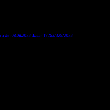
DE360SV00405463600 BRD
ODISTĂ – LUTHERANĂ
ara din 08.08.2023 dosar 18263/325/2023
. ASOCIAȚIA
 IBAN: RO84BRDE360SV00405463600, in RON, Banca B.R.D. -