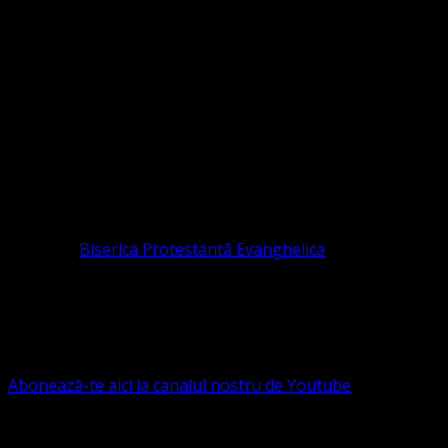
Sediul Asociației Religioase
ORGANIZAȚIA RELIGIOASĂ CONVENŢIA PR
CIF 16759059 aprobată cu modificări la statut și denumire 
RELIGIOASĂ este prezentă și în România prin Organizația r
pastor coordonator: Leontiuc Marius
Pastor la
Biserica Protestantă Evanghelica
Contact: contact@bisericaevanghelica.com
Ne puteți susține financiar. Iată datele noastre: Conven
G.S.G., SWIFT CODE: BRDEROBU
Abonează-te aici la canalul nostru de Youtube