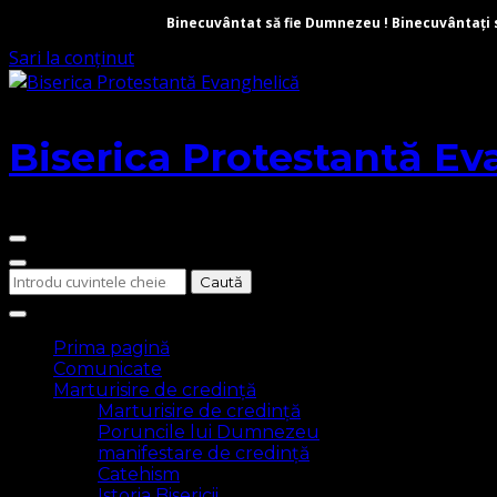
Binecuvântat să fie Dumnezeu ! Binecuvântați să 
Sari la conținut
Biserica Protestantă Ev
Cauți
ceva?
Prima pagină
Comunicate
Marturisire de credință
Marturisire de credință
Poruncile lui Dumnezeu
manifestare de credință
Catehism
Istoria Bisericii