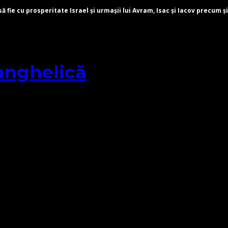
fie cu prosperitate Israel și urmașii lui Avram, Isac și Iacov precum și
anghelică