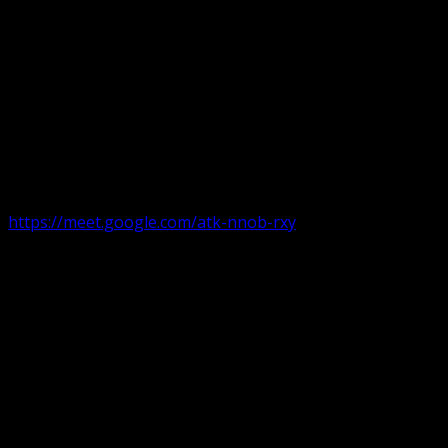
Următorul serviciu divin online
Duminica de la ora 11:00 – 11:45
România
,
ora 10:00-10:4
https://meet.google.com/atk-nnob-rxy
Serviciu divin în plen parohii locale:
Timișoara 1, Gherla,
Duminica ora 9:30-10:15
Arad, Ineu
a doua și a patra Duminică din lună ora 9:30-10:15 Ineu și 
Pentru perioada August-Noiembrie parohiile din diaspora, P