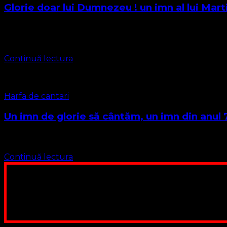
Glorie doar lui Dumnezeu ! un imn al lui Mart
Autor: Martin Luther Traducere și adaptare română: rev. BP
și Pacea ne cuprind. Cei …
Continuă lectura
Harfa de cantari
Un imn de glorie să cântăm, un imn din anul 
Autorul acestui imn poartă denumirea de Bede, imnul este sc
Continuă lectura
Poți dona bani și să sprijini această lucrare a Domnului.
ne adunăm, sediul nost
Contul nostru: IBAN: 
Poți dona prin paypal sau card, ajutând