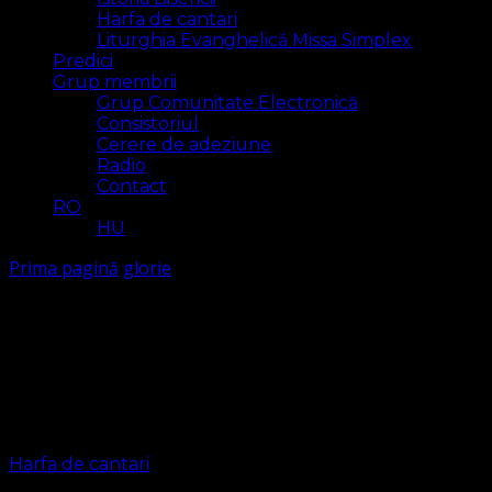
Harfa de cantari
Liturghia Evanghelică Missa Simplex
Predici
Grup membrii
Grup Comunitate Electronică
Consistoriul
Cerere de adeziune
Radio
Contact
RO
HU
Prima pagină
glorie
glorie
Arăt
2 rezultat(e)
Harfa de cantari