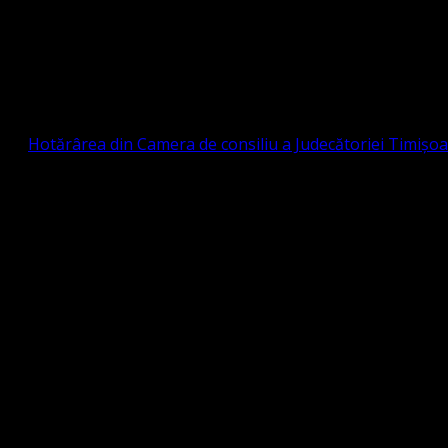
Strada Sinaia 19, Ghiroda 307200 IBAN: RO84BR
OTESTANTĂ EVANGHELICĂ VALDENZĂ – MET
prin
Hotărârea din Camera de consiliu a Judecătoriei Timișo
eligioasă.
tia Protestantă Evanghelică Valdenză-Metodistă-Lutherană ,