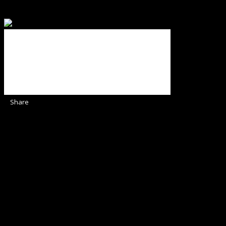
Binecuvântate fie cu iertare și mântuire sufletele care ajută
Share