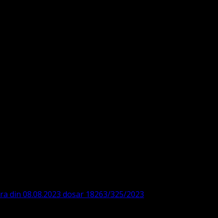
DE360SV00405463600 BRD
ODISTĂ – LUTHERANĂ
ara din 08.08.2023 dosar 18263/325/2023
. ASOCIAȚIA