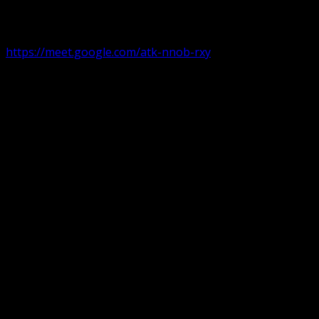
Duminica de la ora 11:00 – 11:45
România
,
ora 10:00-10:4
https://meet.google.com/atk-nnob-rxy
Serviciu divin în plen parohii locale:
Timișoara 1, Gherla,
Duminica ora 9:30-10:15
Arad, Ineu
a doua și a patra Duminică din lună ora 9:30-10:15 Ineu și 
Pentru perioada August-Noiembrie parohiile din diaspora, P
Translate: