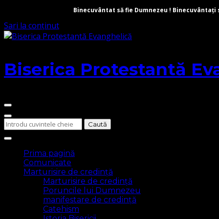
Binecuvântat să fie Dumnezeu ! Binecuvântați să 
Sari la conținut
Biserica Protestantă Ev
Cauți
ceva?
Prima pagină
Comunicate
Marturisire de credință
Marturisire de credință
Poruncile lui Dumnezeu
manifestare de credință
Catehism
Istoria Bisericii