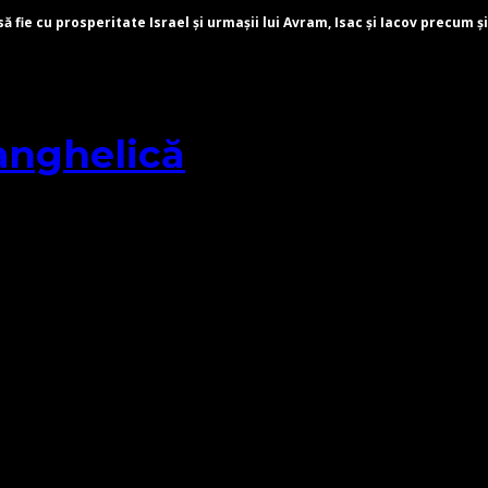
fie cu prosperitate Israel și urmașii lui Avram, Isac și Iacov precum și
anghelică