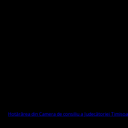
Strada Sinaia 19, Ghiroda 307200 IBAN: RO84BR
OTESTANTĂ EVANGHELICĂ VALDENZĂ – MET
prin
Hotărârea din Camera de consiliu a Judecătoriei Timișo
eligioasă.