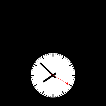
tia Protestantă Evanghelică Valdenză-Metodistă-Lutherană ,