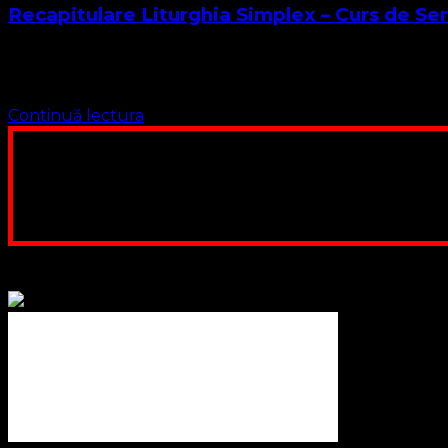
Recapitulare Liturghia Simplex – Curs de Servi
Iată-ne ajunși la finalul Cursului nostru de liturghie. Parc
fundament biblic și …
Continuă lectura
Poți dona bani și să sprijini această lucrare a Domnului.
ne adunăm, sediul nost
Contul nostru: IBAN: 
Poți dona prin paypal sau card, ajutând
Binecuvântate fie cu iertare și mântuire sufletele care ajută