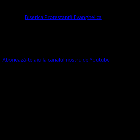
pastor coordonator: Leontiuc Marius
Pastor la
Biserica Protestantă Evanghelica
Contact: contact@bisericaevanghelica.com
Ne puteți susține financiar. Iată datele noastre: Conven
G.S.G., SWIFT CODE: BRDEROBU
Abonează-te aici la canalul nostru de Youtube
Următorul serviciu divin online