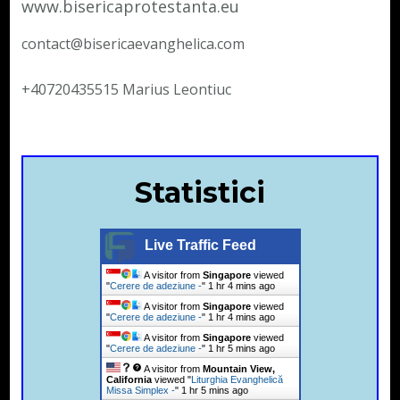
www.bisericaprotestanta.eu
contact@bisericaevanghelica.com
+40720435515 Marius Leontiuc
Statistici
Live Traffic Feed
A visitor from
Singapore
viewed
"
Cerere de adeziune -
"
1 hr 4 mins ago
A visitor from
Singapore
viewed
"
Cerere de adeziune -
"
1 hr 4 mins ago
A visitor from
Singapore
viewed
"
Cerere de adeziune -
"
1 hr 5 mins ago
A visitor from
Mountain View,
California
viewed "
Liturghia Evanghelică
Missa Simplex -
"
1 hr 5 mins ago