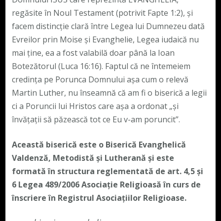
regăsite în Noul Testament (potrivit Fapte 1:2), și
facem distincție clară între Legea lui Dumnezeu dată
Evreilor prin Moise și Evanghelie, Legea iudaică nu
mai ține, ea a fost valabilă doar până la Ioan
Botezătorul (Luca 16:16). Faptul că ne întemeiem
credința pe Porunca Domnului așa cum o relevă
Martin Luther, nu înseamnă că am fi o biserică a legii
ci a Poruncii lui Hristos care așa a ordonat „și
învățații să păzească tot ce Eu v-am poruncit”.
Această biserică este o Biserică Evanghelică
Valdenză, Metodistă și Lutherană și este
formată în structura reglementată de art. 4,5 și
6 Legea 489/2006
Asociație Religioasă în curs de
înscriere în Registrul Asociațiilor Religioase.