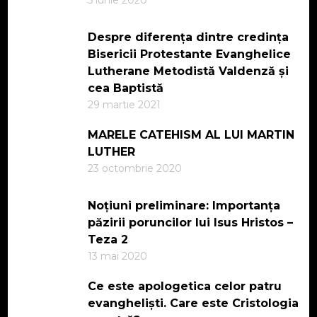
5 iunie 2020
Despre diferența dintre credința
Bisericii Protestante Evanghelice
Lutherane Metodistă Valdenză și
cea Baptistă
29 martie 2021
MARELE CATEHISM AL LUI MARTIN
LUTHER
23 octombrie 2020
Noțiuni preliminare: Importanța
păzirii poruncilor lui Isus Hristos –
Teza 2
13 mai 2020
Ce este apologetica celor patru
evangheliști. Care este Cristologia