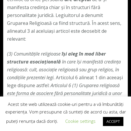
manifesta credința chiar și în structuri fără
personalitate juridică. Legiuitorul a denumit
Gruparea Religioasă ca fiind structură. În acest sens,
alineatul 3 al aceluiași articol este deosebit de
relevant:
(3)
Comunitățile religioase
își aleg în mod liber
structura asociațională
în care își manifestă credința
religioasă: cult, asociație religioasă sau grup religios, în
condițiile prezentei legi.
Articolul 6 alineat 1 din aceeași
lege dispune astfel:
Articolul 6
(1)
Gruparea religioasă
este forma de asociere fără personalitate juridică a unor
persoane fizice care, fără nicio procedură prealabilă și în
Acest site web utilizează cookie-uri pentru a vă îmbunătăți
mod liber, adoptă, împărtășesc și practică o credință
experiența. Vom presupune că sunteți de acord cu asta, dar
religioasă.
Prin umare Legea garantează dreptul
puteți renunța dacă doriți.
Cookie settings
ACCEPT
grupării de a-și alege singură structura fără