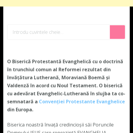
Cauți
ceva?
O Biserică Protestantă Evanghelică cu o doctrină
în trunchiul comun al Reformei rezultat din
învățătura Lutherană, Moraviană Boemă și
Valdenză în acord cu Noul Testament. O biserică
cu adevărat Evanghelic-Lutherană în slujba ta co-
semnatară a
Convenției Protestante Evanghelice
din Europa.
Biserica noastră învață credincioșii săi Poruncile
Domnului ISUS care reprezintă EVANGHELIA,