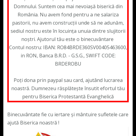
Domnului. Suntem cea mai nevoiașă biserică din
România. Nu avem fond pentru a ne salariza
pastorii, nu avem construcții unde să ne adunăm,
sediul nostru este în locuința unuia dintre slujitorii
noștri. Ajutorul tău este o binecuvântare
Contul nostru: IBAN: RO84BRDE360SV00405463600,
in RON, Banca B.R.D. - G.S.G., SWIFT CODE:
BRDEROBU
Poți dona prin paypal sau card, ajutând lucrarea
noastră. Dumnezeu răsplătește însutit efortul tău
pentru Biserica Protestantă Evanghelică
Binecuvântate fie cu iertare și mântuire sufletele care
ajută Biserica noastră !