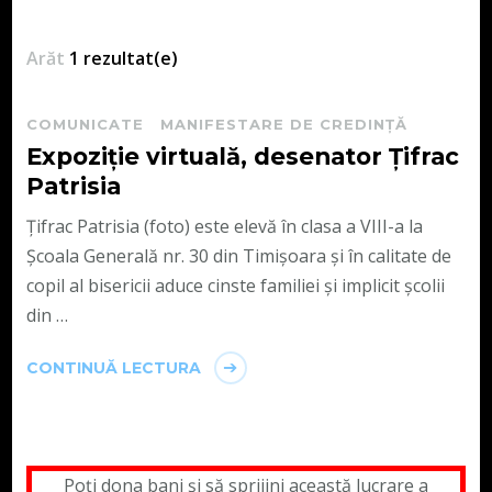
Arăt
1 rezultat(e)
COMUNICATE
MANIFESTARE DE CREDINȚĂ
Expoziție virtuală, desenator Țifrac
Patrisia
Țifrac Patrisia (foto) este elevă în clasa a VIII-a la
Școala Generală nr. 30 din Timișoara și în calitate de
copil al bisericii aduce cinste familiei și implicit școlii
din …
CONTINUĂ LECTURA
Poți dona bani și să sprijini această lucrare a