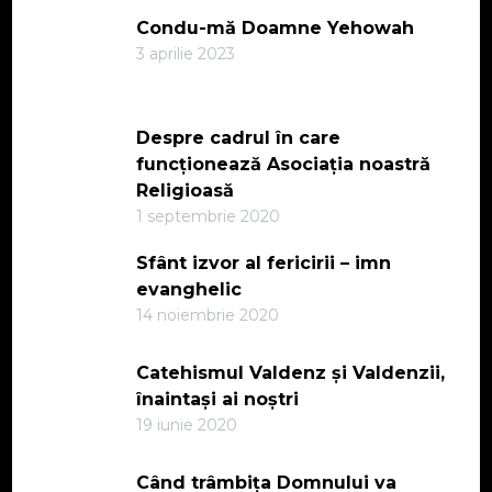
Condu-mă Doamne Yehowah
3 aprilie 2023
Despre cadrul în care
funcționează Asociația noastră
Religioasă
1 septembrie 2020
Sfânt izvor al fericirii – imn
evanghelic
14 noiembrie 2020
Catehismul Valdenz și Valdenzii,
înaintași ai noștri
19 iunie 2020
Când trâmbița Domnului va