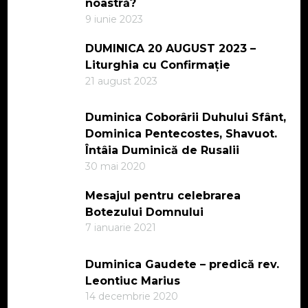
noastră?
9 iunie 2023
DUMINICA 20 AUGUST 2023 –
Liturghia cu Confirmație
21 august 2023
Duminica Coborârii Duhului Sfânt,
Dominica Pentecostes, Shavuot.
Întâia Duminică de Rusalii
30 mai 2020
Mesajul pentru celebrarea
Botezului Domnului
7 ianuarie 2021
Duminica Gaudete – predică rev.
Leontiuc Marius
14 decembrie 2020