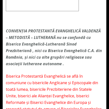
CONVENŢIA PROTESTANTĂ EVANGHELICĂ VALDENZĂ
– METODISTĂ – LUTHERANĂ nu se confundă cu
Biserica Evanghelică-Lutherană Sinod
Prezbiteriană , nici cu Biserica Evanghelică C.A. din
România, și nici cu alte grupări religioase sau
asociații lutherane autonome .
Biserica Protestantă Evanghelică se află în
comuniune cu bisericile Anglicane și Episcopale din
toată lumea, bisericile Prezbiteriene din Statele
Unite, biserici ale Alianței Evanghelice, biserici
Reformate și Biserici Evanghelice din Europa și
respectă statutul de amvon al Bisericilor Evanghelice