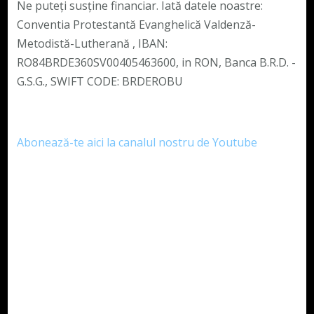
Ne puteți susține financiar. Iată datele noastre:
Conventia Protestantă Evanghelică Valdenză-
Metodistă-Lutherană , IBAN:
RO84BRDE360SV00405463600, in RON, Banca B.R.D. -
G.S.G., SWIFT CODE: BRDEROBU
Abonează-te aici la canalul nostru de Youtube