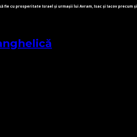
fie cu prosperitate Israel și urmașii lui Avram, Isac și Iacov precum și
anghelică