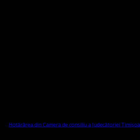
Strada Sinaia 19, Ghiroda 307200 IBAN: RO84BR
OTESTANTĂ EVANGHELICĂ VALDENZĂ – MET
prin
Hotărârea din Camera de consiliu a Judecătoriei Timișo
eligioasă.