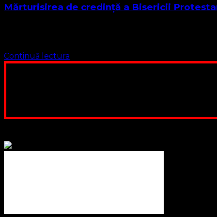
Mărturisirea de credință a Bisericii Prote
Mărturia Noastră de Credință I. Dumnezeu: Trinitatea și Atr
dragoste (Ioan 4:24). Acest unic Dumnezeu …
Continuă lectura
Poți dona bani și să sprijini această lucrare a Domnului.
ne adunăm, sediul nost
Contul nostru: IBAN: 
Poți dona prin paypal sau card, ajutând
Binecuvântate fie cu iertare și mântuire sufletele care ajută