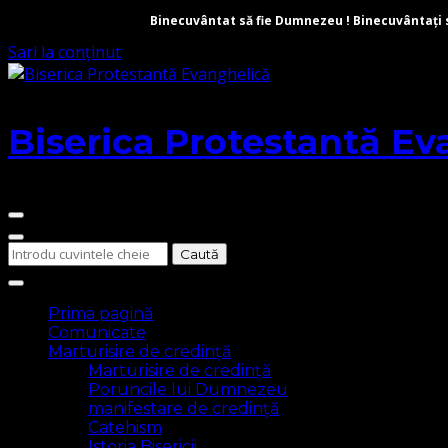
Binecuvântat să fie Dumnezeu ! Binecuvântați să 
Sari la conținut
Biserica Protestantă Ev
Cauți
ceva?
Prima pagină
Comunicate
Marturisire de credință
Marturisire de credință
Poruncile lui Dumnezeu
manifestare de credință
Catehism
Istoria Bisericii