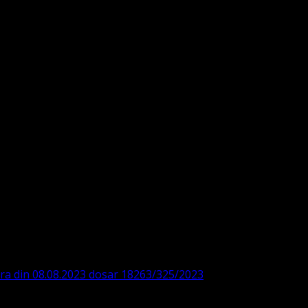
DE360SV00405463600 BRD
ODISTĂ – LUTHERANĂ
ara din 08.08.2023 dosar 18263/325/2023
. ASOCIAȚIA