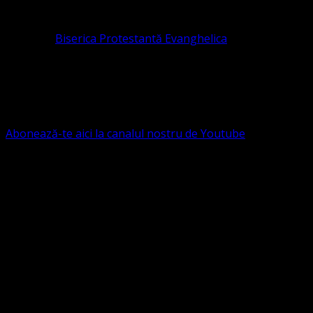
pastor coordonator: Leontiuc Marius
Pastor la
Biserica Protestantă Evanghelica
Contact: contact@bisericaevanghelica.com
Ne puteți susține financiar. Iată datele noastre: Conven
G.S.G., SWIFT CODE: BRDEROBU
Abonează-te aici la canalul nostru de Youtube
Următorul serviciu divin online
Duminica de la ora 11:00 – 11:45
România
,
ora 10:00-10:4