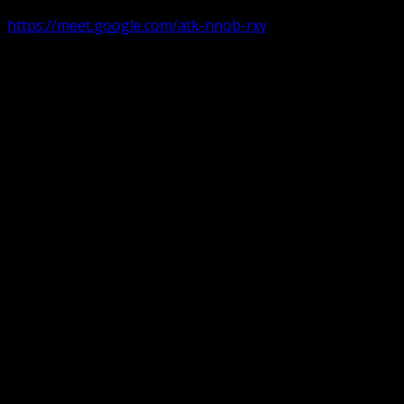
https://meet.google.com/atk-nnob-rxy
Serviciu divin în plen parohii locale:
Timișoara 1, Gherla,
Duminica ora 9:30-10:15
Arad, Ineu
a doua și a patra Duminică din lună ora 9:30-10:15 Ineu și 
Pentru perioada August-Noiembrie parohiile din diaspora, P
Translate: