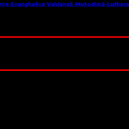
stante Evanghelice Valdenză-Metodistă-Luther
ibutele Sale Credem într-un singur Dumnezeu viu și adevărat,
 Suntem cea mai nevoiașă biserică din România. Nu avem fond 
ru este în locuința unuia dintre slujitorii noștri. Ajutorul t
RO84BRDE360SV00405463600, in RON, Banca B.R.D. - G.S.G.
 lucrarea noastră. Dumnezeu răsplătește însutit efortul tău
 Biserica noastră !