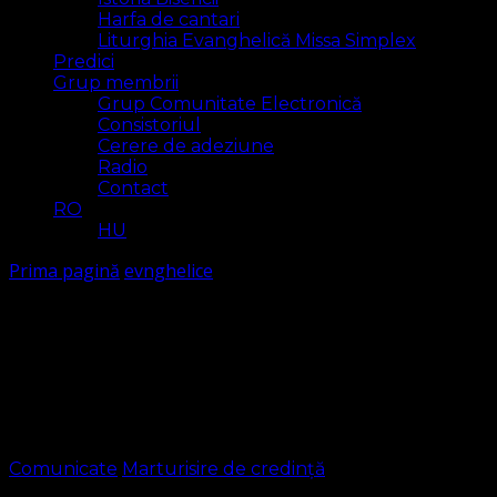
Harfa de cantari
Liturghia Evanghelică Missa Simplex
Predici
Grup membrii
Grup Comunitate Electronică
Consistoriul
Cerere de adeziune
Radio
Contact
RO
HU
Prima pagină
evnghelice
evnghelice
Arăt
1 rezultat(e)
Comunicate
Marturisire de credință