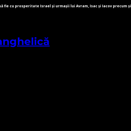
fie cu prosperitate Israel și urmașii lui Avram, Isac și Iacov precum și
anghelică