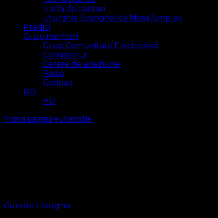
Harfa de cantari
Liturghia Evanghelică Missa Simplex
Predici
Grup membrii
Grup Comunitate Electronică
Consistoriul
Cerere de adeziune
Radio
Contact
RO
HU
Prima pagină
euharistie,
euharistie,
Arăt
1 rezultat(e)
Curs de Liturghie