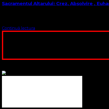
Sacramentul Altarului: Crez, Absolvire , Euhar
Dragi cursanți, viitori diaconi, pastori și misionari Iată-ne
lecție …
Continuă lectura
Poți dona bani și să sprijini această lucrare a Domnului.
ne adunăm, sediul nost
Contul nostru: IBAN: 
Poți dona prin paypal sau card, ajutând
Binecuvântate fie cu iertare și mântuire sufletele care ajută