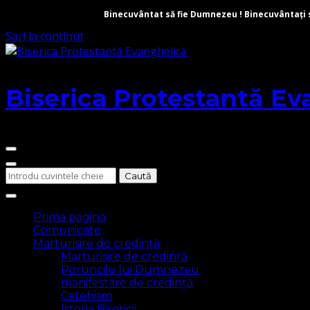
Binecuvântat să fie Dumnezeu ! Binecuvântați să 
Sari la conținut
Biserica Protestantă Ev
Cauți
ceva?
Prima pagină
Comunicate
Marturisire de credință
Marturisire de credință
Poruncile lui Dumnezeu
manifestare de credință
Catehism
Istoria Bisericii