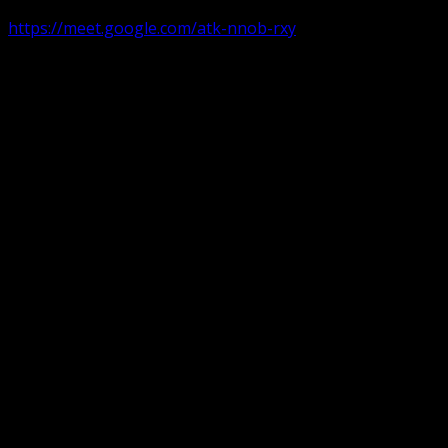
https://meet.google.com/atk-nnob-rxy
Serviciu divin în plen parohii locale:
Timișoara 1, Gherla,
Duminica ora 9:30-10:15
Arad, Ineu
a doua și a patra Duminică din lună ora 9:30-10:15 Ineu și 
Pentru perioada August-Noiembrie parohiile din diaspora, P
Translate: