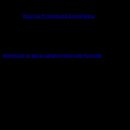
pastor coordonator: Leontiuc Marius
Pastor la
Biserica Protestantă Evanghelica
Contact: contact@bisericaevanghelica.com
Ne puteți susține financiar. Iată datele noastre: Conven
G.S.G., SWIFT CODE: BRDEROBU
Abonează-te aici la canalul nostru de Youtube
Următorul serviciu divin online
Duminica de la ora 11:00 – 11:45
România
,
ora 10:00-10:4