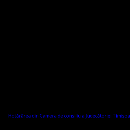
Strada Sinaia 19, Ghiroda 307200 IBAN: RO84BR
OTESTANTĂ EVANGHELICĂ VALDENZĂ – MET
prin
Hotărârea din Camera de consiliu a Judecătoriei Timișo
eligioasă.