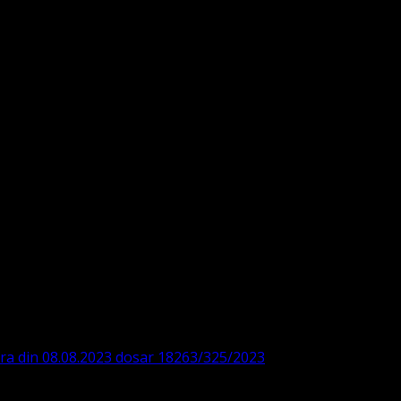
DE360SV00405463600 BRD
ODISTĂ – LUTHERANĂ
ara din 08.08.2023 dosar 18263/325/2023
. ASOCIAȚIA