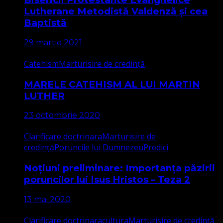
Lutherane Metodistă Valdenză și cea
Baptistă
29 martie 2021
Catehism
Marturisire de credință
MARELE CATEHISM AL LUI MARTIN
LUTHER
23 octombrie 2020
Clarificare doctrinara
Marturisire de
credință
Poruncile lui Dumnezeu
Predici
Noțiuni preliminare: Importanța păzirii
poruncilor lui Isus Hristos – Teza 2
13 mai 2020
Clarificare doctrinara
cultura
Marturisire de credință