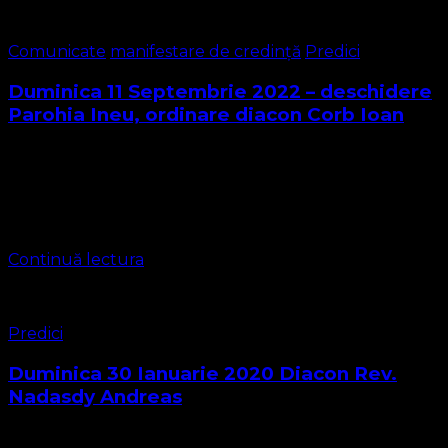
Comunicate
manifestare de credință
Predici
Duminica 11 Septembrie 2022 – deschidere
Parohia Ineu, ordinare diacon Corb Ioan
Avem bucuria de a vă anunța deschiderea oficială a
Parohiei „Sfântul Apostol Ioan” de lângă Ineu, comuna
Bocsig jud. Arad la data de 11 Septembrie 2022. Cu ocazia
slujbei ținute …
Continuă lectura
Predici
Duminica 30 Ianuarie 2020 Diacon Rev.
Nadasdy Andreas
Iubiți frați și surori în Domnul, iubiți prieteni ! Har și Pace