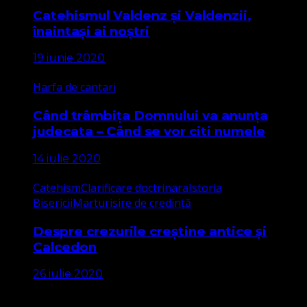
Catehismul Valdenz și Valdenzii,
înaintași ai noștri
19 iunie 2020
Harfa de cantari
Când trâmbița Domnului va anunța
judecata – Când se vor citi numele
14 iulie 2020
Catehism
Clarificare doctrinara
Istoria
Bisericii
Marturisire de credință
Despre crezurile creștine antice și
Calcedon
26 iulie 2020
Apariții Media