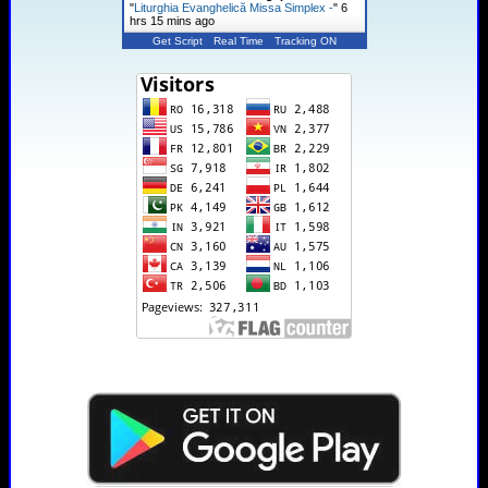
"
Liturghia Evanghelică Missa Simplex -
"
6
hrs 15 mins ago
Get Script
Real Time
Tracking ON