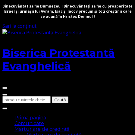
Binecuvântat să fie Dumnezeu ! Binecuvântați să fie cu prosperitate
Israel și urmașii lui Avram, Isac și Iacov precum și toți creștinii care
se adună în Hristos Domnul !
Sari la conținut
Biserica Protestantă
Evanghelică
Cauți
ceva?
Prima pagină
Comunicate
Marturisire de credință
Marturisire de credință