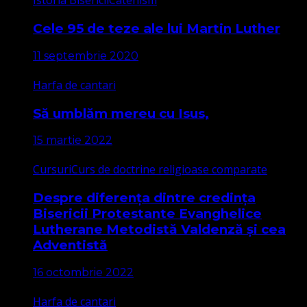
Istoria Bisericii
Catehism
Cele 95 de teze ale lui Martin Luther
11 septembrie 2020
Harfa de cantari
Să umblăm mereu cu Isus,
15 martie 2022
Cursuri
Curs de doctrine religioase comparate
Despre diferența dintre credința
Bisericii Protestante Evanghelice
Lutherane Metodistă Valdenză și cea
Adventistă
16 octombrie 2022
Harfa de cantari