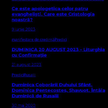
Ce este apologetica celor patru
evangheliști. Care este Cristologia
noastră?
9 iunie 2023
manifestare de credință
Predici
DUMINICA 20 AUGUST 2023 – Liturghia
cu Confirmație
21 august 2023
Predici
Rusalii
Duminica Coborârii Duhului Sfânt,
Dominica Pentecostes, Shavuot. Întâia
Duminică de Rusalii
30 mai 2020