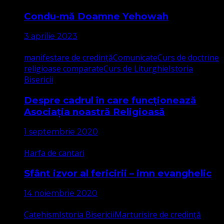
Condu-mă Doamne Yehowah
3 aprilie 2023
manifestare de credință
Comunicate
Curs de doctrine
religioase comparate
Curs de Liturghie
Istoria
Bisericii
Despre cadrul în care funcționează
Asociația noastră Religioasă
1 septembrie 2020
Harfa de cantari
Sfânt izvor al fericirii – imn evanghelic
14 noiembrie 2020
Catehism
Istoria Bisericii
Marturisire de credință