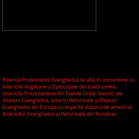
CONVENŢIA PROTESTANTĂ EVANGHELICĂ VALDENZĂ –
METODISTĂ – LUTHERANĂ nu se confundă cu Biserica
Evanghelică-Lutherană Sinod Prezbiteriană , nici cu
Biserica Evanghelică C.A. din România, și nici cu alte
grupări religioase sau asociații lutherane autonome .
Biserica Protestantă Evanghelică se află în comuniune cu
bisericile Anglicane și Episcopale din toată lumea,
bisericile Prezbiteriene din Statele Unite, biserici ale
Alianței Evanghelice, biserici Reformate și Biserici
Evanghelice din Europa și respectă statutul de amvon al
Bisericilor Evanghelice și Reformate din România.
Biserica noastră este așezată în învățătura poruncilor
Noului Testament și este constituită la comandamentul