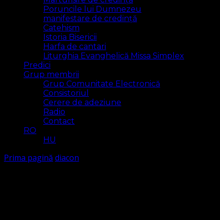
Poruncile lui Dumnezeu
manifestare de credință
Catehism
Istoria Bisericii
Harfa de cantari
Liturghia Evanghelică Missa Simplex
Predici
Grup membrii
Grup Comunitate Electronică
Consistoriul
Cerere de adeziune
Radio
Contact
RO
HU
Prima pagină
diacon
diacon
Arăt
2 rezultat(e)