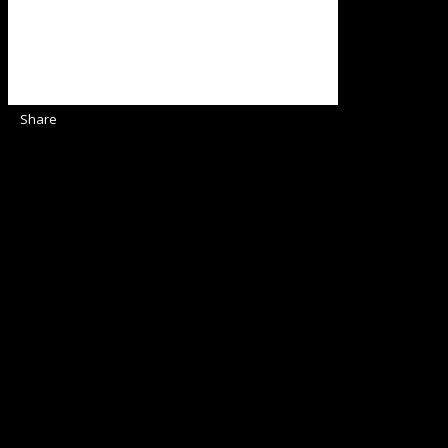
Share
Sediul Asociației Religioase