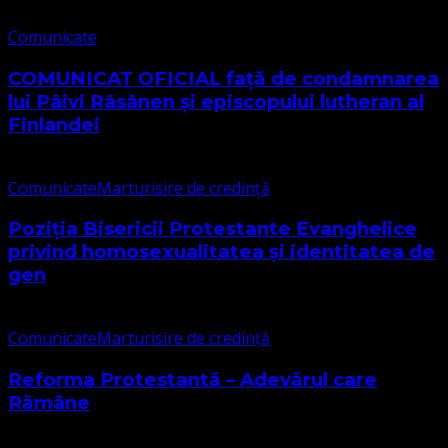
Comunicate
COMUNICAT OFICIAL față de condamnarea
lui Päivi Räsänen și episcopului lutheran al
Finlandei
Comunicate
Marturisire de credință
Poziția Bisericii Protestante Evanghelice
privind homosexualitatea și identitatea de
gen
Comunicate
Marturisire de credință
Reforma Protestantă – Adevărul care
Rămâne