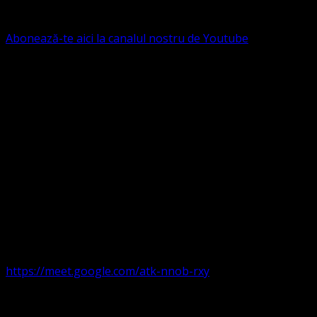
B.R.D. - G.S.G., SWIFT CODE: BRDEROBU
Abonează-te aici la canalul nostru de Youtube
Următorul serviciu divin online
Duminica de la ora 11:00 – 11:45
România
,
ora 10:00-
10:45 Austria, Ungaria, Germania, Belgia, Franța, ora
9:00-9:45 Anglia, Irlanda suntem online pe Google Meet
https://meet.google.com/atk-nnob-rxy
Serviciu divin în plen parohii locale: