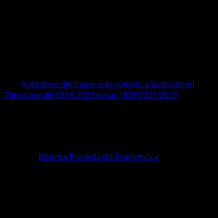
Strada Sinaia 19,
Ghiroda 307200 IBAN: RO84BRDE360SV00405463600 BRD
ORGANIZAȚIA RELIGIOASĂ CONVENŢIA
PROTESTANTĂ EVANGHELICĂ VALDENZĂ
– METODISTĂ – LUTHERANĂ
CIF 16759059 aprobată cu modificări la statut și denumire
prin
Hotărârea din Camera de consiliu a Judecătoriei
Timișoara din 08.08.2023 dosar 18263/325/2023
.
ASOCIAȚIA RELIGIOASĂ este prezentă și în România prin
Organizația religioasă.
pastor coordonator: Leontiuc Marius
Pastor la
Biserica Protestantă Evanghelica
Contact: contact@bisericaevanghelica.com
Ne puteți susține financiar. Iată datele noastre: Conventia
Protestantă Evanghelică Valdenză-Metodistă-Lutherană ,
IBAN: RO84BRDE360SV00405463600, in RON, Banca