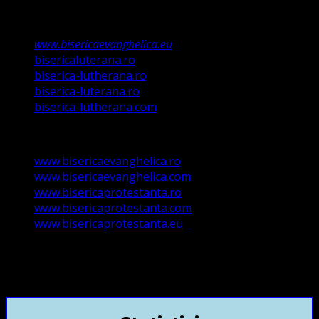
489/2006
Asociație Religioasă în curs de înscriere în
Registrul Asociațiilor Religioase.
www.bisericaevanghelica.eu
bisericaluterana.ro
biserica-lutherana.ro
biserica-luterana.ro
biserica-lutherana.com
www.bisericaevanghelica.ro
www.bisericaevanghelica.com
www.bisericaprotestanta.ro
www.bisericaprotestanta.com
www.bisericaprotestanta.eu
contact@bisericaevanghelica.com
+40720435515 Marius Leontiuc