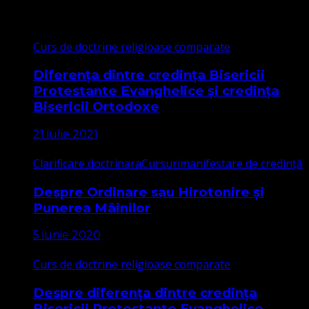
Cele mai citite
Curs de doctrine religioase comparate
Diferența dintre credința Bisericii
Protestante Evanghelice și credința
Bisericii Ortodoxe
21 iulie 2021
Clarificare doctrinara
Cursuri
manifestare de credință
Despre Ordinare sau Hirotonire și
Punerea Mâinilor
5 iunie 2020
Curs de doctrine religioase comparate
Despre diferența dintre credința
Bisericii Protestante Evanghelice