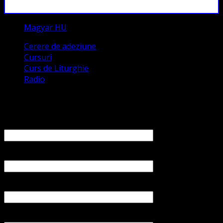
Magyar HU
Cerere de adeziune
Cursuri
Curs de Liturghie
Radio
Contact
Numele tău (obligatoriu)
Emailul tău (obligatoriu)
Numărul tău de telefon
Subiect