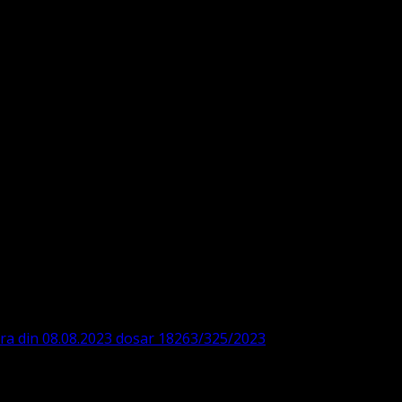
DE360SV00405463600 BRD
ODISTĂ – LUTHERANĂ
ara din 08.08.2023 dosar 18263/325/2023
. ASOCIAȚIA