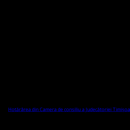
Strada Sinaia 19, Ghiroda 307200 IBAN: RO84BR
OTESTANTĂ EVANGHELICĂ VALDENZĂ – MET
prin
Hotărârea din Camera de consiliu a Judecătoriei Timișo
eligioasă.