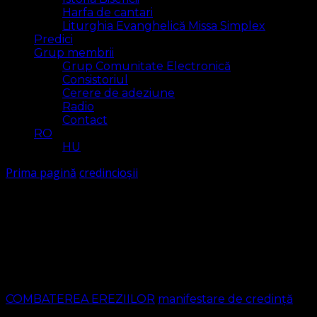
Harfa de cantari
Liturghia Evanghelică Missa Simplex
Predici
Grup membrii
Grup Comunitate Electronică
Consistoriul
Cerere de adeziune
Radio
Contact
RO
HU
Prima pagină
credincioșii
credincioșii
Arăt
1 rezultat(e)
COMBATEREA EREZIILOR
manifestare de credință