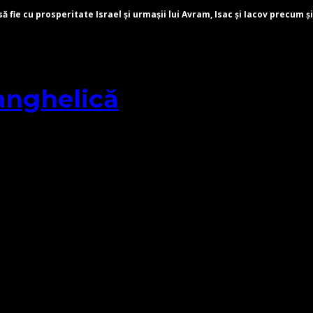
fie cu prosperitate Israel și urmașii lui Avram, Isac și Iacov precum și
anghelică