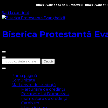
Binecuvântat să fie Dumnezeu ! Binecuvântați să 
Sari la conținut
Biserica Protestantă Ev
Cauți
ceva?
Prima pagină
Comunicate
Marturisire de credință
Marturisire de credință
Poruncile lui Dumnezeu
manifestare de credință
Catehism
Istoria Bisericii