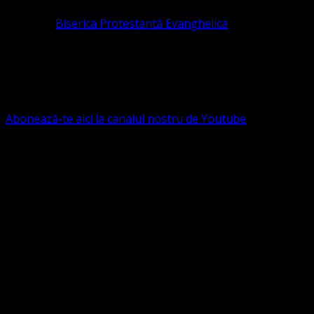
Pastor la
Biserica Protestantă Evanghelica
Contact: contact@bisericaevanghelica.com
Ne puteți susține financiar. Iată datele noastre: Conven
G.S.G., SWIFT CODE: BRDEROBU
Abonează-te aici la canalul nostru de Youtube
Următorul serviciu divin online
Duminica de la ora 11:00 – 11:45
România
,
ora 10:00-10:4