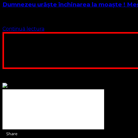
Dumnezeu urăște închinarea la moaște ! Mesa
Iubiți credincioși creștini români ! Ani de zile ați fost mințiț
Continuă lectura
Poți dona bani și să sprijini această lucrare a Domnului.
ne adunăm, sediul nost
Contul nostru: IBAN: 
Poți dona prin paypal sau card, ajutând
Binecuvântate fie cu iertare și mântuire sufletele care ajută
Share