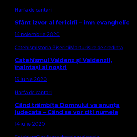
Harfa de cantari
Sfânt izvor al fericirii – imn evanghelic
14 noiembrie 2020
Catehism
Istoria Bisericii
Marturisire de credință
Catehismul Valdenz și Valdenzii,
înaintași ai noștri
19 iunie 2020
Harfa de cantari
Când trâmbița Domnului va anunța
judecata – Când se vor citi numele
14 iulie 2020