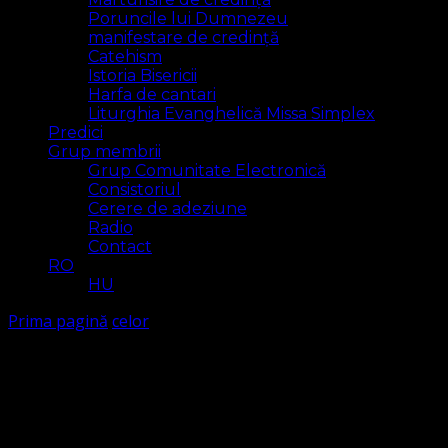
Poruncile lui Dumnezeu
manifestare de credință
Catehism
Istoria Bisericii
Harfa de cantari
Liturghia Evanghelică Missa Simplex
Predici
Grup membrii
Grup Comunitate Electronică
Consistoriul
Cerere de adeziune
Radio
Contact
RO
HU
Prima pagină
celor
celor
Arăt
3 rezultat(e)