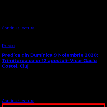
Dragi Frați și surori în Domnul. Astăzi, eu, Disăgilă Paul în
calitate de vicar al bisericii Protestante Evanghelice, vă voi
sluji în predicare. Textul biblic pentru astăzi , Cuvântul
Domnul …
Continuă lectura
Predici
Predica din Duminica 9 Noiembrie 2020:
Trimiterea celor 12 apostoli- Vicar Gaciu
Costel, Cluj
AUDIO: Frați și Surori și iubiți prieteni ! Har și Pace vouă
de la Dumnezeu ! Textul predicii de astăzi este din
Evanghelia Sfântului Apostol Matei cap. 10 :1-15
Trimiterea …
Continuă lectura