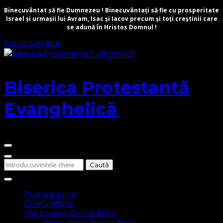
Binecuvântat să fie Dumnezeu ! Binecuvântați să fie cu prosperitate
Israel și urmașii lui Avram, Isac și Iacov precum și toți creștinii care
se adună în Hristos Domnul !
Sari la conținut
Biserica Protestantă
Evanghelică
Cauți
ceva?
Prima pagină
Comunicate
Marturisire de credință
Marturisire de credință