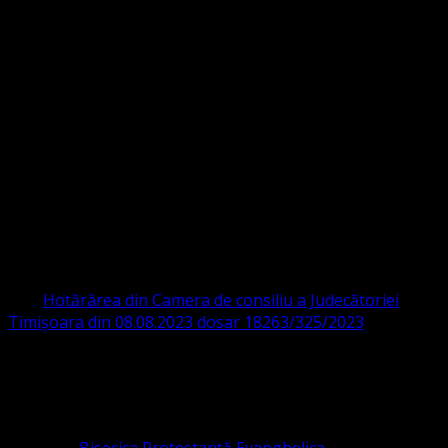
Strada Sinaia 19,
Ghiroda 307200 IBAN: RO84BRDE360SV00405463600 BRD
ORGANIZAȚIA RELIGIOASĂ CONVENŢIA
PROTESTANTĂ EVANGHELICĂ VALDENZĂ
– METODISTĂ – LUTHERANĂ
CIF 16759059 aprobată cu modificări la statut și denumire
prin
Hotărârea din Camera de consiliu a Judecătoriei
Timișoara din 08.08.2023 dosar 18263/325/2023
.
ASOCIAȚIA RELIGIOASĂ este prezentă și în România prin
Organizația religioasă.
pastor coordonator: Leontiuc Marius