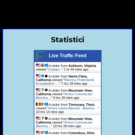
contact@bisericaevanghelica.com
+40720435515 Marius Leontiuc
Statistici
Live Traffic Feed
A visitor from
Ashburn, Virginia
viewed "
Contact -
"
1 hr 44 mins ago
A visitor from
Santa Clara,
California
viewed "
Biserica Protestantă
Evanghelică -…
"
7 hrs 28 mins ago
A visitor from
Mountain View,
California
viewed "
Arhive Comunicate -
Biserica…
"
9 hrs 26 mins ago
A visitor from
Timisoara, Timis
viewed "
Arhive Istoria Bisericii - Biserica…
"
10 hrs 14 mins ago
A visitor from
Mountain View,
California
viewed "
Arhive Comunicate -
Biserica…
"
10 hrs 28 mins ago
A visitor from
Columbus, Ohio