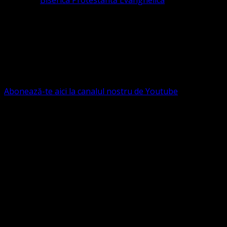
Pastor la
Biserica Protestantă Evanghelica
Contact: contact@bisericaevanghelica.com
Ne puteți susține financiar. Iată datele noastre: Conventia
Protestantă Evanghelică Valdenză-Metodistă-Lutherană ,
IBAN: RO84BRDE360SV00405463600, in RON, Banca
B.R.D. - G.S.G., SWIFT CODE: BRDEROBU
Abonează-te aici la canalul nostru de Youtube
Următorul serviciu divin online
Duminica de la ora 11:00 – 11:45
România
,
ora 10:00-