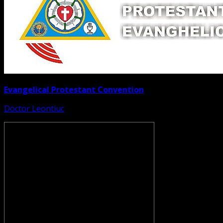
Evangelical Protestant Convention
Doctor Leontiuc