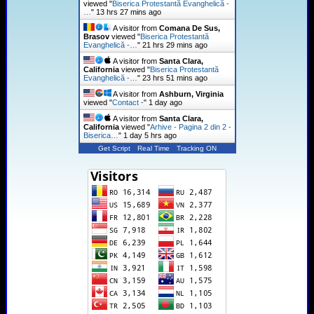
viewed "
Biserica Protestantă Evanghelică -
…
"
13 hrs 27 mins ago
A visitor from
Comana De Sus,
Brasov
viewed "
Biserica Protestantă
Evanghelică -…
"
21 hrs 29 mins ago
A visitor from
Santa Clara,
California
viewed "
Biserica Protestantă
Evanghelică -…
"
23 hrs 51 mins ago
A visitor from
Ashburn, Virginia
viewed "
Contact -
"
1 day ago
A visitor from
Santa Clara,
California
viewed "
Arhive - Pagina 2 din 2 -
Biserica…
"
1 day 5 hrs ago
Get Script
Real Time
Tracking ON