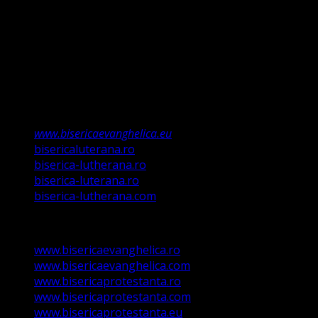
legii ci a Poruncii lui Hristos care așa a ordonat „și
învățații să păzească tot ce Eu v-am poruncit”.
Această biserică este o Biserică Evanghelică
Valdenză, Metodistă și Lutherană și este formată în
structura reglementată de art. 4,5 și 6 Legea
489/2006
Asociație Religioasă în curs de înscriere în
Registrul Asociațiilor Religioase.
www.bisericaevanghelica.eu
bisericaluterana.ro
biserica-lutherana.ro
biserica-luterana.ro
biserica-lutherana.com
www.bisericaevanghelica.ro
www.bisericaevanghelica.com
www.bisericaprotestanta.ro
www.bisericaprotestanta.com
www.bisericaprotestanta.eu