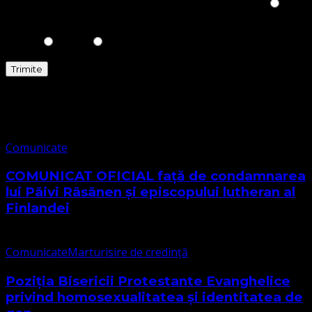
Please prove you are human by selecting the
Star
.
Comunicate
Comunicate
COMUNICAT OFICIAL față de condamnarea
lui Päivi Räsänen și episcopului lutheran al
Finlandei
Comunicate
Marturisire de credință
Poziția Bisericii Protestante Evanghelice
privind homosexualitatea și identitatea de