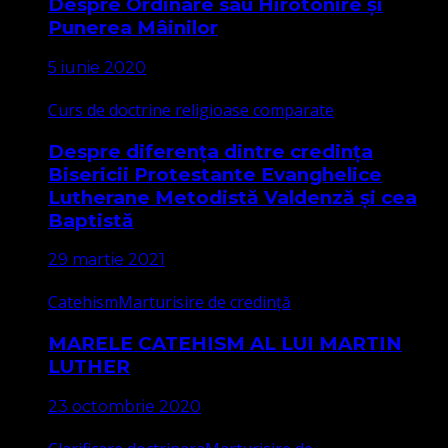
Despre Ordinare sau Hirotonire și
Punerea Mâinilor
5 iunie 2020
Curs de doctrine religioase comparate
Despre diferența dintre credința
Bisericii Protestante Evanghelice
Lutherane Metodistă Valdenză și cea
Baptistă
29 martie 2021
Catehism
Marturisire de credință
MARELE CATEHISM AL LUI MARTIN
LUTHER
23 octombrie 2020