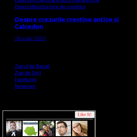
Catehism
Clarificare doctrinara
Istoria
Bisericii
Marturisire de credință
Despre crezurile creștine antice și
Calcedon
26 iulie 2020
Apariții Media
Ziarul de Banat
Ziar de Stiri
Facebook
Newsnet
Dorim un like pe newsnet