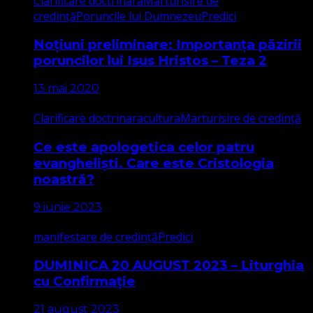
Clarificare doctrinara
Marturisire de
credință
Poruncile lui Dumnezeu
Predici
Noțiuni preliminare: Importanța păzirii
poruncilor lui Isus Hristos – Teza 2
13 mai 2020
Clarificare doctrinara
cultura
Marturisire de credință
Ce este apologetica celor patru
evangheliști. Care este Cristologia
noastră?
9 iunie 2023
manifestare de credință
Predici
DUMINICA 20 AUGUST 2023 – Liturghia
cu Confirmație
21 august 2023