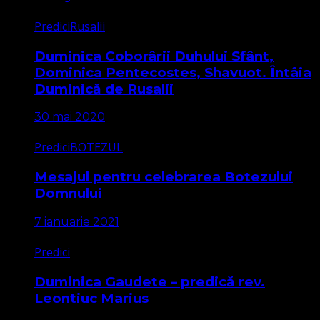
Predici
Rusalii
Duminica Coborârii Duhului Sfânt,
Dominica Pentecostes, Shavuot. Întâia
Duminică de Rusalii
30 mai 2020
Predici
BOTEZUL
Mesajul pentru celebrarea Botezului
Domnului
7 ianuarie 2021
Predici
Duminica Gaudete – predică rev.
Leontiuc Marius