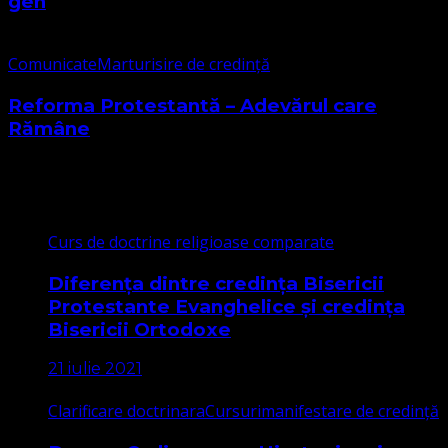
gen
Comunicate
Marturisire de credință
Reforma Protestantă – Adevărul care
Rămâne
Cele mai citite
Curs de doctrine religioase comparate
Diferența dintre credința Bisericii
Protestante Evanghelice și credința
Bisericii Ortodoxe
21 iulie 2021
Clarificare doctrinara
Cursuri
manifestare de credință