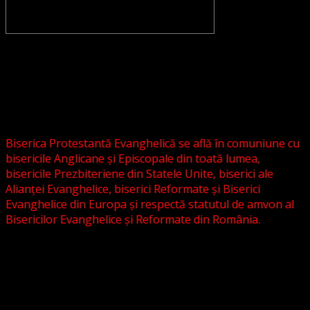
CONVENŢIA PROTESTANTĂ EVANGHELICĂ VALDENZĂ –
METODISTĂ – LUTHERANĂ nu se confundă cu Biserica
Evanghelică-Lutherană Sinod Prezbiteriană , nici cu
Biserica Evanghelică C.A. din România, și nici cu alte
grupări religioase sau asociații lutherane autonome .
Biserica Protestantă Evanghelică se află în comuniune cu
bisericile Anglicane și Episcopale din toată lumea,
bisericile Prezbiteriene din Statele Unite, biserici ale
Alianței Evanghelice, biserici Reformate și Biserici
Evanghelice din Europa și respectă statutul de amvon al
Bisericilor Evanghelice și Reformate din România.
Biserica noastră este așezată în învățătura poruncilor
Noului Testament și este constituită la comandamentul
acestora, la chemarea acestora.
Pictura din antet, reprezintă un interior al unei biserici