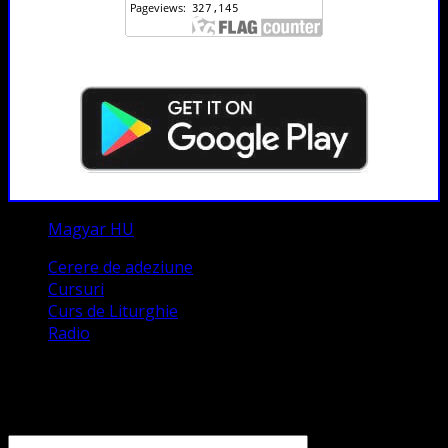
Magyar HU
Cerere de adeziune
Cursuri
Curs de Liturghie
Radio
Contact
Numele tău (obligatoriu)