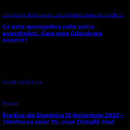
Clarificare doctrinara
cultura
Marturisire de credință
Ce este apologetica celor patru
evangheliști. Care este Cristologia
noastră?
Apologetica celor patru evangheliști este o ramură a
studiului biblic care se concentrează pe apărarea
autenticității, autorității și înțelegerii evangheliilor scrise
de Matei, Marcu, Luca și Ioan în Noul Testament …
Continuă lectura
Predici
Predica din Duminica 15 Noiembrie 2020 –
Trimiterea celor 70, vicar Disăgilă Paul