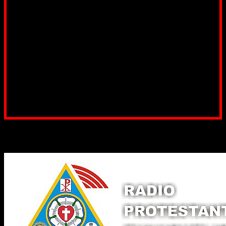
Poți dona bani și să sprijini această lucrare a Domnului.
Suntem cea mai nevoiașă biserică din România. Nu avem
fond pentru a ne salariza pastorii, nu avem construcții
unde să ne adunăm, sediul nostru este în locuința unuia
dintre slujitorii noștri. Ajutorul tău este o binecuvântare
Contul nostru: IBAN: RO84BRDE360SV00405463600, in
RON, Banca B.R.D. - G.S.G., SWIFT CODE: BRDEROBU
Poți dona prin paypal sau card, ajutând lucrarea
noastră. Dumnezeu răsplătește însutit efortul tău
pentru Biserica Protestantă Evanghelică
Binecuvântate fie cu iertare și mântuire sufletele care
ajută Biserica noastră !