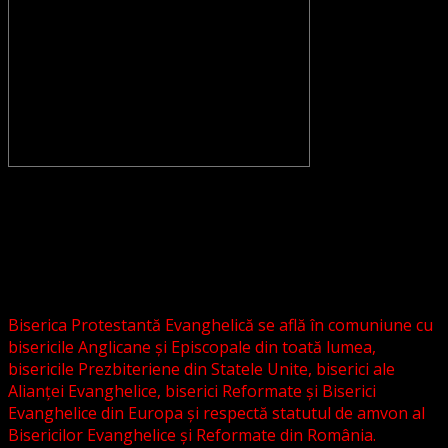
CONVENŢIA PROTESTANTĂ EVANGHELICĂ VALDENZĂ –
METODISTĂ – LUTHERANĂ nu se confundă cu Biserica
Evanghelică-Lutherană Sinod Prezbiteriană , nici cu
Biserica Evanghelică C.A. din România, și nici cu alte
grupări religioase sau asociații lutherane autonome .
Biserica Protestantă Evanghelică se află în comuniune cu
bisericile Anglicane și Episcopale din toată lumea,
bisericile Prezbiteriene din Statele Unite, biserici ale
Alianței Evanghelice, biserici Reformate și Biserici
Evanghelice din Europa și respectă statutul de amvon al
Bisericilor Evanghelice și Reformate din România.