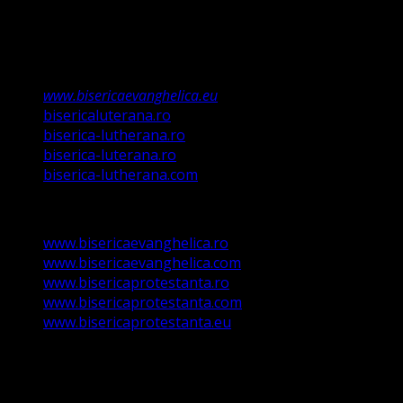
Valdenză, Metodistă și Lutherană și este formată în
structura reglementată de art. 4,5 și 6 Legea
489/2006
Asociație Religioasă în curs de înscriere în
Registrul Asociațiilor Religioase.
www.bisericaevanghelica.eu
bisericaluterana.ro
biserica-lutherana.ro
biserica-luterana.ro
biserica-lutherana.com
www.bisericaevanghelica.ro
www.bisericaevanghelica.com
www.bisericaprotestanta.ro
www.bisericaprotestanta.com
www.bisericaprotestanta.eu
contact@bisericaevanghelica.com
+40720435515 Marius Leontiuc