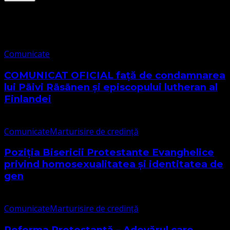
Comunicate
Comunicate
COMUNICAT OFICIAL față de condamnarea
lui Päivi Räsänen și episcopului lutheran al
Finlandei
Comunicate
Marturisire de credință
Poziția Bisericii Protestante Evanghelice
privind homosexualitatea și identitatea de
gen
Comunicate
Marturisire de credință
Reforma Protestantă – Adevărul care