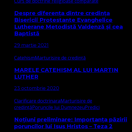
Curs de doctrine religioase comparate
Despre diferența dintre credința
Bisericii Protestante Evanghelice
Lutherane Metodistă Valdenză și cea
Baptistă
29 martie 2021
Catehism
Marturisire de credință
MARELE CATEHISM AL LUI MARTIN
LUTHER
23 octombrie 2020
Clarificare doctrinara
Marturisire de
credință
Poruncile lui Dumnezeu
Predici
Noțiuni preliminare: Importanța păzirii
poruncilor lui Isus Hristos – Teza 2