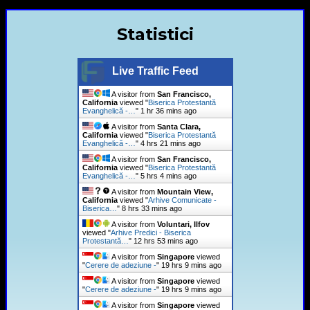
Statistici
Live Traffic Feed
A visitor from
San Francisco,
California
viewed "
Biserica Protestantă
Evanghelică -…
"
1 hr 36 mins ago
A visitor from
Santa Clara,
California
viewed "
Biserica Protestantă
Evanghelică -…
"
4 hrs 21 mins ago
A visitor from
San Francisco,
California
viewed "
Biserica Protestantă
Evanghelică -…
"
5 hrs 4 mins ago
A visitor from
Mountain View,
California
viewed "
Arhive Comunicate -
Biserica…
"
8 hrs 33 mins ago
A visitor from
Voluntari, Ilfov
viewed "
Arhive Predici - Biserica
Protestantă…
"
12 hrs 53 mins ago
A visitor from
Singapore
viewed
"
Cerere de adeziune -
"
19 hrs 9 mins ago
A visitor from
Singapore
viewed
"
Cerere de adeziune -
"
19 hrs 9 mins ago
A visitor from
Singapore
viewed