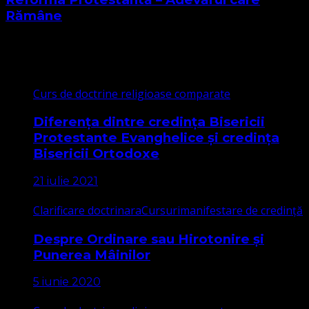
Rămâne
Cele mai citite
Curs de doctrine religioase comparate
Diferența dintre credința Bisericii
Protestante Evanghelice și credința
Bisericii Ortodoxe
21 iulie 2021
Clarificare doctrinara
Cursuri
manifestare de credință
Despre Ordinare sau Hirotonire și
Punerea Mâinilor
5 iunie 2020