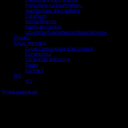
Poruncile lui Dumnezeu
manifestare de credință
Catehism
Istoria Bisericii
Harfa de cantari
Liturghia Evanghelică Missa Simplex
Predici
Grup membrii
Grup Comunitate Electronică
Consistoriul
Cerere de adeziune
Radio
Contact
RO
HU
Prima pagină
an,
an,
Arăt
2 rezultat(e)