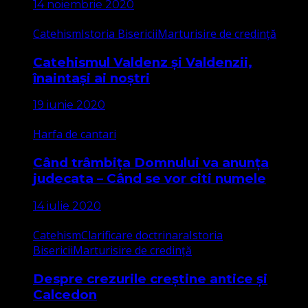
14 noiembrie 2020
Catehism
Istoria Bisericii
Marturisire de credință
Catehismul Valdenz și Valdenzii,
înaintași ai noștri
19 iunie 2020
Harfa de cantari
Când trâmbița Domnului va anunța
judecata – Când se vor citi numele
14 iulie 2020
Catehism
Clarificare doctrinara
Istoria
Bisericii
Marturisire de credință
Despre crezurile creștine antice și
Calcedon