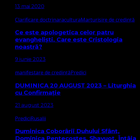
13 mai 2020
Clarificare doctrinara
cultura
Marturisire de credință
Ce este apologetica celor patru
evangheliști. Care este Cristologia
noastră?
9 iunie 2023
manifestare de credință
Predici
DUMINICA 20 AUGUST 2023 – Liturghia
cu Confirmație
21 august 2023
Predici
Rusalii
Duminica Coborârii Duhului Sfânt,
Dominica Pentecostes, Shavuot. Întâia