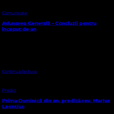
Comunicate
Adunarea Generală – Concluzii pentru
început de an
Gruparea Religioasă Biserica Protestantă Evanghelică O
Biserică Lutherană – Valdenză Misionară a Poruncilor lui
Dumnezeu în Adunare Generală Hotărăște următoarele
1. Menține Componența actuală a Consistoriului Bisericii
2. Încredințează Corpului …
Continuă lectura
Predici
Prima Duminică din an, predică rev. Marius
Leontiuc