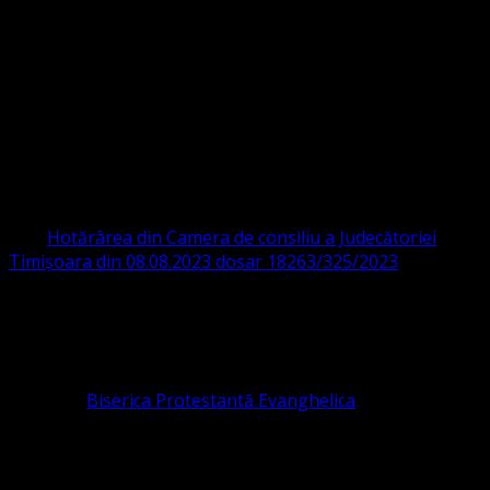
Strada Sinaia 19,
Ghiroda 307200 IBAN: RO84BRDE360SV00405463600 BRD
ORGANIZAȚIA RELIGIOASĂ CONVENŢIA
PROTESTANTĂ EVANGHELICĂ VALDENZĂ
– METODISTĂ – LUTHERANĂ
CIF 16759059 aprobată cu modificări la statut și denumire
prin
Hotărârea din Camera de consiliu a Judecătoriei
Timișoara din 08.08.2023 dosar 18263/325/2023
.
ASOCIAȚIA RELIGIOASĂ este prezentă și în România prin
Organizația religioasă.
pastor coordonator: Leontiuc Marius
Pastor la
Biserica Protestantă Evanghelica
Contact: contact@bisericaevanghelica.com
Ne puteți susține financiar. Iată datele noastre: Conventia