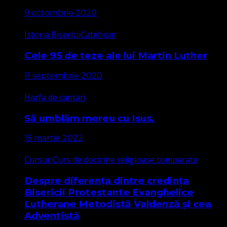
9 octombrie 2020
Istoria Bisericii
Catehism
Cele 95 de teze ale lui Martin Luther
11 septembrie 2020
Harfa de cantari
Să umblăm mereu cu Isus,
15 martie 2022
Cursuri
Curs de doctrine religioase comparate
Despre diferența dintre credința
Bisericii Protestante Evanghelice
Lutherane Metodistă Valdenză și cea
Adventistă