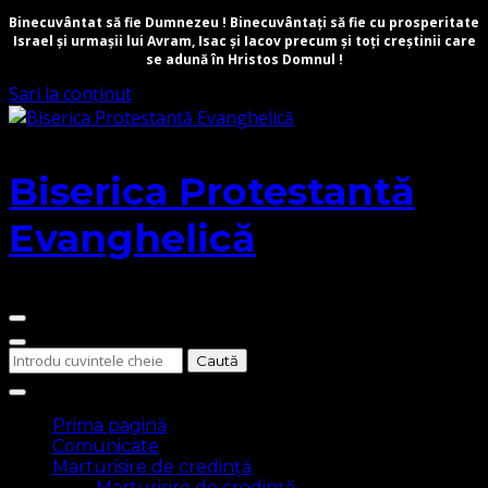
Binecuvântat să fie Dumnezeu ! Binecuvântați să fie cu prosperitate
Israel și urmașii lui Avram, Isac și Iacov precum și toți creștinii care
se adună în Hristos Domnul !
Sari la conținut
Biserica Protestantă
Evanghelică
Cauți
ceva?
Prima pagină
Comunicate
Marturisire de credință
Marturisire de credință