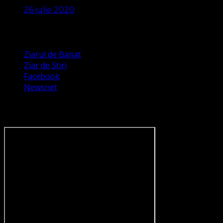
26 iulie 2020
Apariții Media
Ziarul de Banat
Ziar de Stiri
Facebook
Newsnet
Dorim un like pe newsnet