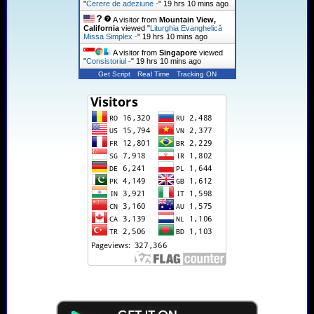
"
Cerere de adeziune -
"
19 hrs 10 mins ago
A visitor from
Mountain View,
California
viewed "
Liturghia Evanghelică
Missa Simplex -
"
19 hrs 10 mins ago
A visitor from
Singapore
viewed
"
Consistoriul -
"
19 hrs 10 mins ago
Get Script
Real Time
Tracking ON