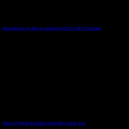
Protestantă Evanghelică Valdenză-Metodistă-Lutherană ,
IBAN: RO84BRDE360SV00405463600, in RON, Banca
B.R.D. - G.S.G., SWIFT CODE: BRDEROBU
Abonează-te aici la canalul nostru de Youtube
Următorul serviciu divin online
Duminica de la ora 11:00 – 11:45
România
,
ora 10:00-
10:45 Austria, Ungaria, Germania, Belgia, Franța, ora
9:00-9:45 Anglia, Irlanda suntem online pe Google Meet
https://meet.google.com/atk-nnob-rxy