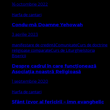
16 octombrie 2022
Harfa de cantari
Condu-mă Doamne Yehowah
3 aprilie 2023
manifestare de credință
Comunicate
Curs de doctrine
religioase comparate
Curs de Liturghie
Istoria
Bisericii
Despre cadrul în care funcționează
Asociația noastră Religioasă
1 septembrie 2020
Harfa de cantari
Sfânt izvor al fericirii – imn evanghelic