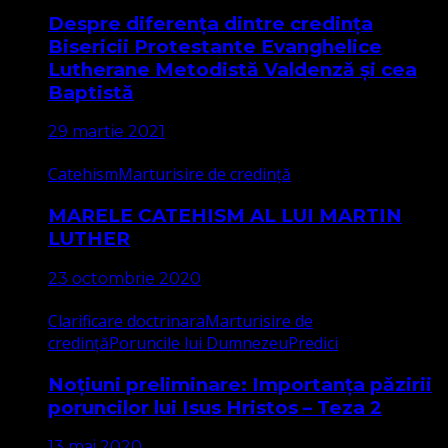
Despre diferența dintre credința
Bisericii Protestante Evanghelice
Lutherane Metodistă Valdenză și cea
Baptistă
29 martie 2021
Catehism
Marturisire de credință
MARELE CATEHISM AL LUI MARTIN
LUTHER
23 octombrie 2020
Clarificare doctrinara
Marturisire de
credință
Poruncile lui Dumnezeu
Predici
Noțiuni preliminare: Importanța păzirii
poruncilor lui Isus Hristos – Teza 2
13 mai 2020