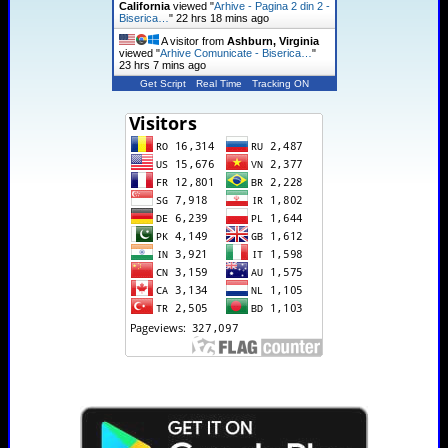
California
viewed "
Arhive - Pagina 2 din 2 -
Biserica…
"
22 hrs 18 mins ago
A visitor from
Ashburn, Virginia
viewed "
Arhive Comunicate - Biserica…
"
23 hrs 7 mins ago
Get Script
Real Time
Tracking ON