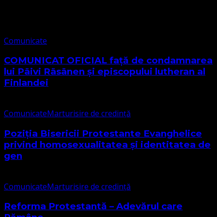
Comunicate
Comunicate
COMUNICAT OFICIAL față de condamnarea
lui Päivi Räsänen și episcopului lutheran al
Finlandei
Comunicate
Marturisire de credință
Poziția Bisericii Protestante Evanghelice
privind homosexualitatea și identitatea de
gen
Comunicate
Marturisire de credință
Reforma Protestantă – Adevărul care