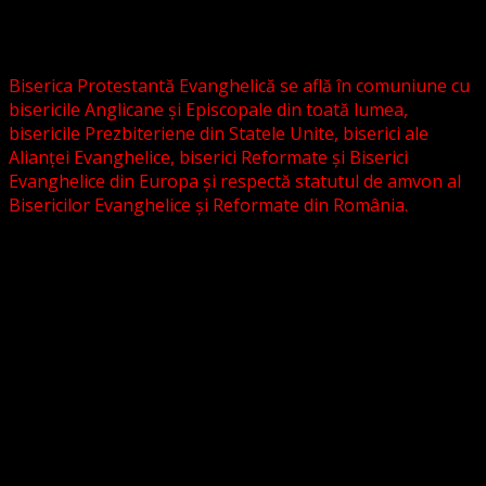
Biserica Evanghelică C.A. din România, și nici cu alte
grupări religioase sau asociații lutherane autonome .
Biserica Protestantă Evanghelică se află în comuniune cu
bisericile Anglicane și Episcopale din toată lumea,
bisericile Prezbiteriene din Statele Unite, biserici ale
Alianței Evanghelice, biserici Reformate și Biserici
Evanghelice din Europa și respectă statutul de amvon al
Bisericilor Evanghelice și Reformate din România.
Biserica noastră este așezată în învățătura poruncilor
Noului Testament și este constituită la comandamentul
acestora, la chemarea acestora.
Pictura din antet, reprezintă un interior al unei biserici
evanghelice, inspirat dintr-o biserică bavareză și
ilustrează conceptul nostru asupra arhitecturii bisericești
cu elemente gotice sau eclectice. Folosim fotografii ale
unor biserici înfrățite sau similare, cu acordul pastorilor.
_________________________