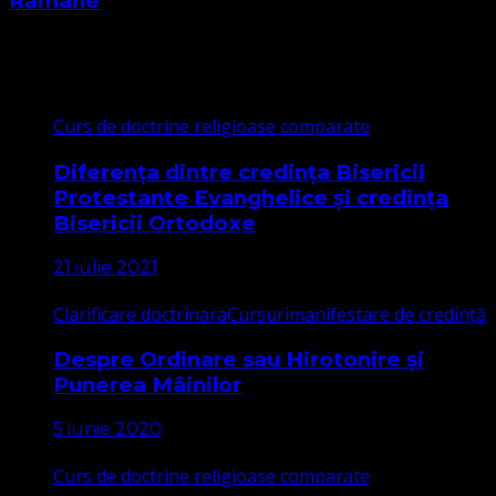
Rămâne
Cele mai citite
Curs de doctrine religioase comparate
Diferența dintre credința Bisericii
Protestante Evanghelice și credința
Bisericii Ortodoxe
21 iulie 2021
Clarificare doctrinara
Cursuri
manifestare de credință
Despre Ordinare sau Hirotonire și
Punerea Mâinilor
5 iunie 2020
Curs de doctrine religioase comparate