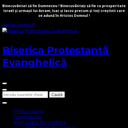
Binecuvântat să fie Dumnezeu ! Binecuvântați să fie cu prosperitate
Israel și urmașii lui Avram, Isac și Iacov precum și toți creștinii care
se adună în Hristos Domnul !
Sari la conținut
Biserica Protestantă
Evanghelică
Cauți
ceva?
Prima pagină
Comunicate
Marturisire de credință
Marturisire de credință