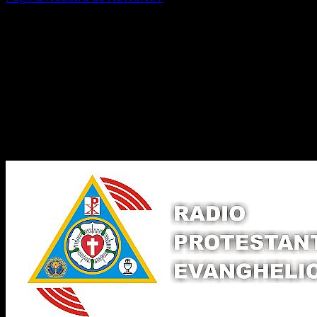
Dorim un like
Legături Utile