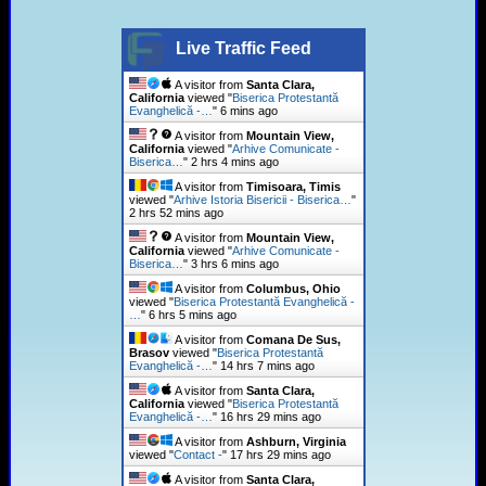
Live Traffic Feed
A visitor from
Santa Clara,
California
viewed "
Biserica Protestantă
Evanghelică -…
"
6 mins ago
A visitor from
Mountain View,
California
viewed "
Arhive Comunicate -
Biserica…
"
2 hrs 4 mins ago
A visitor from
Timisoara, Timis
viewed "
Arhive Istoria Bisericii - Biserica…
"
2 hrs 52 mins ago
A visitor from
Mountain View,
California
viewed "
Arhive Comunicate -
Biserica…
"
3 hrs 6 mins ago
A visitor from
Columbus, Ohio
viewed "
Biserica Protestantă Evanghelică -
…
"
6 hrs 5 mins ago
A visitor from
Comana De Sus,
Brasov
viewed "
Biserica Protestantă
Evanghelică -…
"
14 hrs 7 mins ago
A visitor from
Santa Clara,
California
viewed "
Biserica Protestantă
Evanghelică -…
"
16 hrs 29 mins ago
A visitor from
Ashburn, Virginia
viewed "
Contact -
"
17 hrs 29 mins ago
A visitor from
Santa Clara,