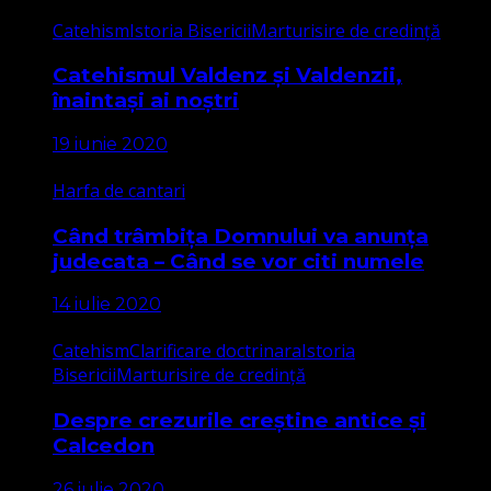
Catehism
Istoria Bisericii
Marturisire de credință
Catehismul Valdenz și Valdenzii,
înaintași ai noștri
19 iunie 2020
Harfa de cantari
Când trâmbița Domnului va anunța
judecata – Când se vor citi numele
14 iulie 2020
Catehism
Clarificare doctrinara
Istoria
Bisericii
Marturisire de credință
Despre crezurile creștine antice și
Calcedon
26 iulie 2020