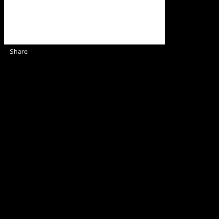
Share
Sediul Asociației Religioase
Strada Sinaia 19,