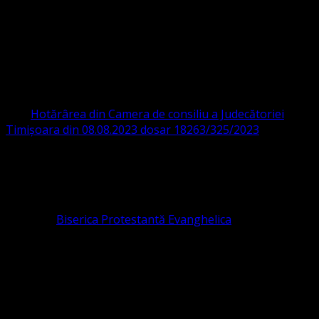
Ghiroda 307200 IBAN: RO84BRDE360SV00405463600 BRD
ORGANIZAȚIA RELIGIOASĂ CONVENŢIA
PROTESTANTĂ EVANGHELICĂ VALDENZĂ
– METODISTĂ – LUTHERANĂ
CIF 16759059 aprobată cu modificări la statut și denumire
prin
Hotărârea din Camera de consiliu a Judecătoriei
Timișoara din 08.08.2023 dosar 18263/325/2023
.
ASOCIAȚIA RELIGIOASĂ este prezentă și în România prin
Organizația religioasă.
pastor coordonator: Leontiuc Marius
Pastor la
Biserica Protestantă Evanghelica
Contact: contact@bisericaevanghelica.com
Ne puteți susține financiar. Iată datele noastre: Conventia
Protestantă Evanghelică Valdenză-Metodistă-Lutherană ,
IBAN: RO84BRDE360SV00405463600, in RON, Banca