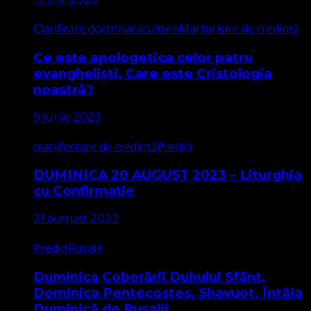
Clarificare doctrinara
cultura
Marturisire de credință
Ce este apologetica celor patru
evangheliști. Care este Cristologia
noastră?
9 iunie 2023
manifestare de credință
Predici
DUMINICA 20 AUGUST 2023 – Liturghia
cu Confirmație
21 august 2023
Predici
Rusalii
Duminica Coborârii Duhului Sfânt,
Dominica Pentecostes, Shavuot. Întâia
Duminică de Rusalii