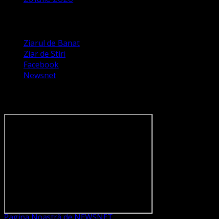
Apariții Media
Ziarul de Banat
Ziar de Stiri
Facebook
Newsnet
Dorim un like pe newsnet
Pagina Noastră de NEWSNET