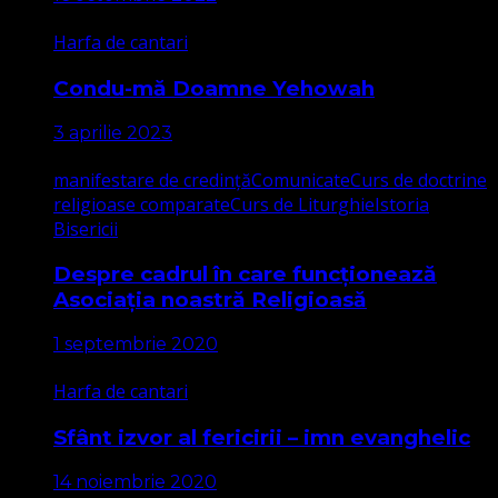
Harfa de cantari
Condu-mă Doamne Yehowah
3 aprilie 2023
manifestare de credință
Comunicate
Curs de doctrine
religioase comparate
Curs de Liturghie
Istoria
Bisericii
Despre cadrul în care funcționează
Asociația noastră Religioasă
1 septembrie 2020
Harfa de cantari
Sfânt izvor al fericirii – imn evanghelic
14 noiembrie 2020