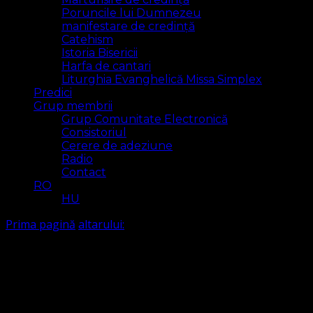
Poruncile lui Dumnezeu
manifestare de credință
Catehism
Istoria Bisericii
Harfa de cantari
Liturghia Evanghelică Missa Simplex
Predici
Grup membrii
Grup Comunitate Electronică
Consistoriul
Cerere de adeziune
Radio
Contact
RO
HU
Prima pagină
altarului:
altarului:
Arăt
1 rezultat(e)