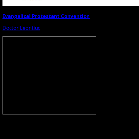
Evangelical Protestant Convention
Doctor Leontiuc
CONVENŢIA PROTESTANTĂ EVANGHELICĂ VALDENZĂ –
METODISTĂ – LUTHERANĂ nu se confundă cu Biserica
Evanghelică-Lutherană Sinod Prezbiteriană , nici cu