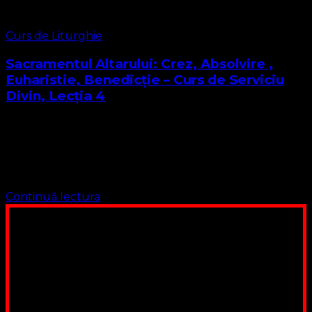
Curs de Liturghie
Sacramentul Altarului: Crez, Absolvire ,
Euharistie, Benedicție – Curs de Serviciu
Divin, Lecția 4
Dragi cursanți, viitori diaconi, pastori și misionari Iată-ne
ajunși la Lecția 4 a acestui curs în care învățăm cât de
miraculos este Serviciul Divin, Pentru a putea înțelege
această lecție …
Continuă lectura
Poți dona bani și să sprijini această lucrare a Domnului.
Suntem cea mai nevoiașă biserică din România. Nu avem
fond pentru a ne salariza pastorii, nu avem construcții
unde să ne adunăm, sediul nostru este în locuința unuia
dintre slujitorii noștri. Ajutorul tău este o binecuvântare
Contul nostru: IBAN: RO84BRDE360SV00405463600, in
RON, Banca B.R.D. - G.S.G., SWIFT CODE: BRDEROBU