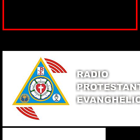
Poți dona prin paypal sau card, ajutând lucrarea
noastră. Dumnezeu răsplătește însutit efortul tău
pentru Biserica Protestantă Evanghelică
Binecuvântate fie cu iertare și mântuire sufletele care
ajută Biserica noastră !