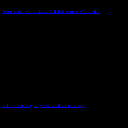
B.R.D. - G.S.G., SWIFT CODE: BRDEROBU
Abonează-te aici la canalul nostru de Youtube
Următorul serviciu divin online
Duminica de la ora 11:00 – 11:45
România
,
ora 10:00-
10:45 Austria, Ungaria, Germania, Belgia, Franța, ora
9:00-9:45 Anglia, Irlanda suntem online pe Google Meet
https://meet.google.com/atk-nnob-rxy
Serviciu divin în plen parohii locale:
Timișoara 1, Gherla,