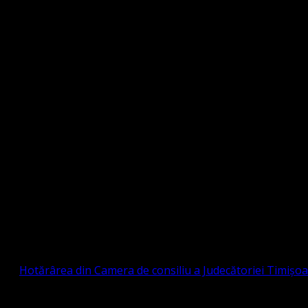
Strada Sinaia 19, Ghiroda 307200 IBAN: RO84BR
OTESTANTĂ EVANGHELICĂ VALDENZĂ – MET
prin
Hotărârea din Camera de consiliu a Judecătoriei Timișo
eligioasă.