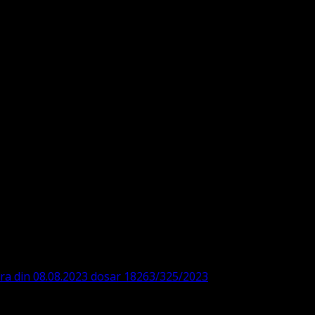
DE360SV00405463600 BRD
ODISTĂ – LUTHERANĂ
ara din 08.08.2023 dosar 18263/325/2023
. ASOCIAȚIA