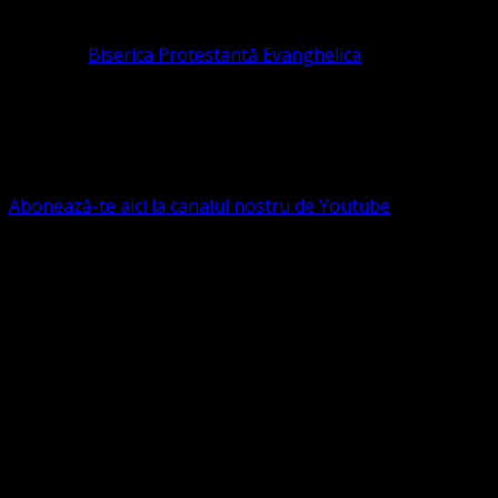
pastor coordonator: Leontiuc Marius
Pastor la
Biserica Protestantă Evanghelica
Contact: contact@bisericaevanghelica.com
Ne puteți susține financiar. Iată datele noastre: Conven
G.S.G., SWIFT CODE: BRDEROBU
Abonează-te aici la canalul nostru de Youtube
Următorul serviciu divin online
Duminica de la ora 11:00 – 11:45
România
,
ora 10:00-10:4