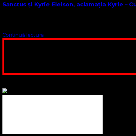
Sanctus și Kyrie Eleison, aclamația Kyrie – C
Dragi Cursanți, viitori diaconi, diaconițe, misionari, prezbi
suntem chiar …
Continuă lectura
Poți dona bani și să sprijini această lucrare a Domnului.
ne adunăm, sediul nost
Contul nostru: IBAN: 
Poți dona prin paypal sau card, ajutând
Binecuvântate fie cu iertare și mântuire sufletele care ajută