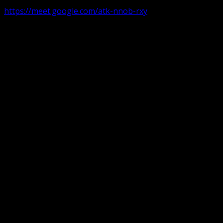
https://meet.google.com/atk-nnob-rxy
Serviciu divin în plen parohii locale:
Timișoara 1, Gherla,
Duminica ora 9:30-10:15
Arad, Ineu
a doua și a patra Duminică din lună ora 9:30-10:15 Ineu și 
Pentru perioada August-Noiembrie parohiile din diaspora, P
Translate: