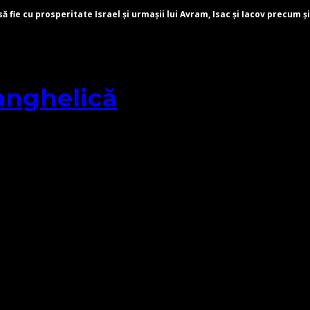
fie cu prosperitate Israel și urmașii lui Avram, Isac și Iacov precum și
anghelică