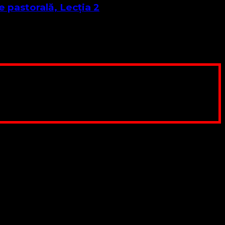
e pastorală, Lecția 2
s, biserica noastră este una liturgică. Cu toate acestea nu
pentru a ne salariza pastorii, nu avem construcții unde să
ău este o binecuvântare
, SWIFT CODE: BRDEROBU
 pentru Biserica Protestantă Evanghelică