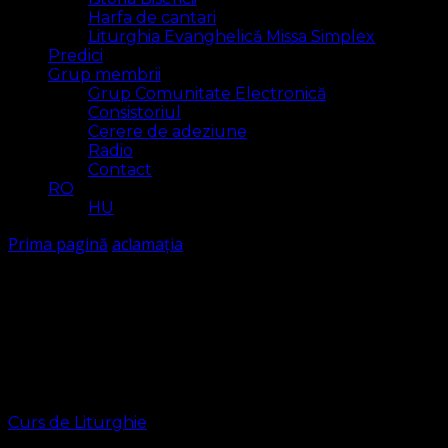
Harfa de cantari
Liturghia Evanghelică Missa Simplex
Predici
Grup membrii
Grup Comunitate Electronică
Consistoriul
Cerere de adeziune
Radio
Contact
RO
HU
Prima pagină
aclamația
aclamația
Arăt
1 rezultat(e)
Curs de Liturghie