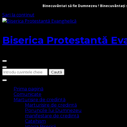
Binecuvântat să fie Dumnezeu ! Binecuvântați să 
Sari la conținut
Biserica Protestantă Ev
Cauți
ceva?
Prima pagină
Comunicate
Marturisire de credință
Marturisire de credință
Poruncile lui Dumnezeu
manifestare de credință
Catehism
Istoria Bisericii