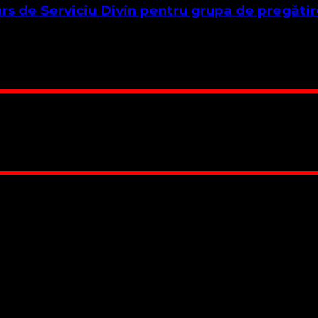
urs de Serviciu Divin pentru grupa de pregătir
teri și pastori Așa cum ați observat din Lecția 1 a acestui cur
 Suntem cea mai nevoiașă biserică din România. Nu avem fond 
ru este în locuința unuia dintre slujitorii noștri. Ajutorul t
RO84BRDE360SV00405463600, in RON, Banca B.R.D. - G.S.G.
 lucrarea noastră. Dumnezeu răsplătește însutit efortul tău
 Biserica noastră !