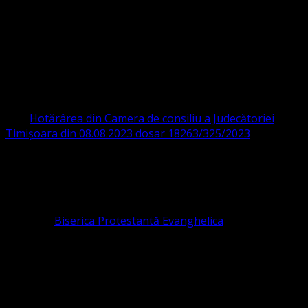
Ghiroda 307200 IBAN: RO84BRDE360SV00405463600 BRD
ORGANIZAȚIA RELIGIOASĂ CONVENŢIA
PROTESTANTĂ EVANGHELICĂ VALDENZĂ
– METODISTĂ – LUTHERANĂ
CIF 16759059 aprobată cu modificări la statut și denumire
prin
Hotărârea din Camera de consiliu a Judecătoriei
Timișoara din 08.08.2023 dosar 18263/325/2023
.
ASOCIAȚIA RELIGIOASĂ este prezentă și în România prin
Organizația religioasă.
pastor coordonator: Leontiuc Marius
Pastor la
Biserica Protestantă Evanghelica
Contact: contact@bisericaevanghelica.com
Ne puteți susține financiar. Iată datele noastre: Conventia
Protestantă Evanghelică Valdenză-Metodistă-Lutherană ,
IBAN: RO84BRDE360SV00405463600, in RON, Banca