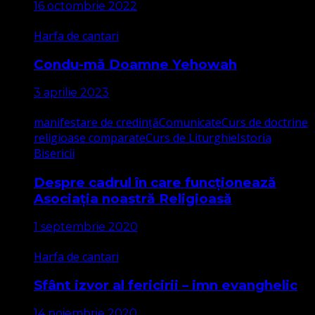
16 octombrie 2022
Harfa de cantari
Condu-mă Doamne Yehowah
3 aprilie 2023
manifestare de credință
Comunicate
Curs de doctrine
religioase comparate
Curs de Liturghie
Istoria
Bisericii
Despre cadrul în care funcționează
Asociația noastră Religioasă
1 septembrie 2020
Harfa de cantari
Sfânt izvor al fericirii – imn evanghelic
14 noiembrie 2020