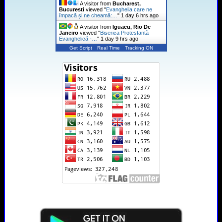
A visitor from
Bucharest,
Bucuresti
viewed "
Evanghelia care ne
împacă și ne cheamă:…
"
1 day 6 hrs ago
A visitor from
Iguacu, Rio De
Janeiro
viewed "
Biserica Protestantă
Evanghelică -…
"
1 day 9 hrs ago
Get Script
Real Time
Tracking ON