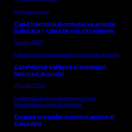
Harfa de cantari
Când trâmbița Domnului va anunța
judecata – Când se vor citi numele
14 iulie 2020
Catehism
Istoria Bisericii
Marturisire de credință
Catehismul Valdenz și Valdenzii,
înaintași ai noștri
19 iunie 2020
Catehism
Clarificare doctrinara
Istoria
Bisericii
Marturisire de credință
Despre crezurile creștine antice și
Calcedon