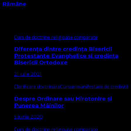
Rămâne
Cele mai citite
Curs de doctrine religioase comparate
Diferența dintre credința Bisericii
Protestante Evanghelice și credința
Bisericii Ortodoxe
21 iulie 2021
Clarificare doctrinara
Cursuri
manifestare de credință
Despre Ordinare sau Hirotonire și
Punerea Mâinilor
5 iunie 2020
Curs de doctrine religioase comparate