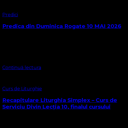
Predici
Predica din Duminica Rogate 10 MAI 2026
Predică pentru Duminica Rogate, pastor Leontiuc Marius
„Îndrăzneala de a cere: Puterea Numelui lui Isus”
Evanghelia după Ioan 16:23–30 23 În ziua aceea, nu Mă
veţi mai întreba de nimic. …
Continuă lectura
Curs de Liturghie
Recapitulare Liturghia Simplex – Curs de
Serviciu Divin Lecția 10, finalul cursului
Iată-ne ajunși la finalul Cursului nostru de liturghie.
Parcurgând acest curs, am înțeles pe deplin cum oficiem