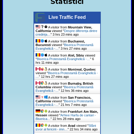
Statistici
Live Traffic Feed
A visitor from
Mountain View,
California
viewed "
Despre diferența dintre
credința…
"
3 hrs 23 mins ago
A visitor from
Bucharest,
Bucuresti
viewed "
Biserica Protestantă
Evanghelică -…
"
3 hrs 27 mins ago
A visitor from
Atel, Sibiu
viewed
"
Biserica Protestantă Evanghelică -…
"
6
hrs 11 mins ago
A visitor from
Montreal, Quebec
viewed "
Biserica Protestantă Evanghelică -
…
"
12 hrs 27 mins ago
A visitor from
Burnaby, British
Columbia
viewed "
Biserica Protestantă
Evanghelică -…
"
12 hrs 36 mins ago
A visitor from
San Francisco,
California
viewed "
Biserica Protestantă
Evanghelică -…
"
21 hrs 7 mins ago
A visitor from
Frankfurt Am Main,
Hessen
viewed "
Arhive Harfa de cantari -
Biserica…
"
22 hrs 28 mins ago
A visitor from
Arad
viewed "
Sfânt
izvor al fericirii - imn…
"
22 hrs 34 mins ago