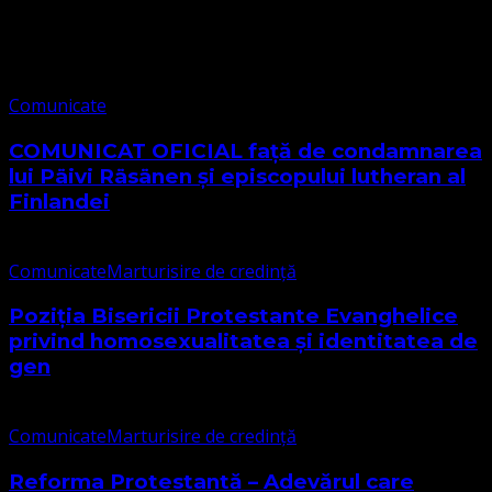
Comunicate
Comunicate
COMUNICAT OFICIAL față de condamnarea
lui Päivi Räsänen și episcopului lutheran al
Finlandei
Comunicate
Marturisire de credință
Poziția Bisericii Protestante Evanghelice
privind homosexualitatea și identitatea de
gen
Comunicate
Marturisire de credință
Reforma Protestantă – Adevărul care