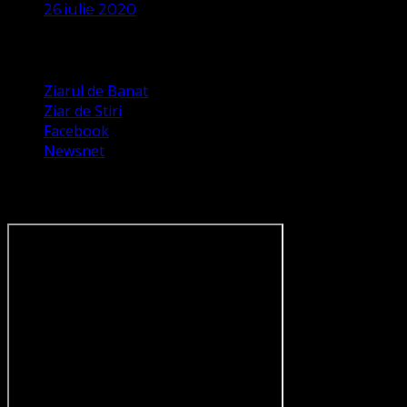
26 iulie 2020
Apariții Media
Ziarul de Banat
Ziar de Stiri
Facebook
Newsnet
Dorim un like pe newsnet