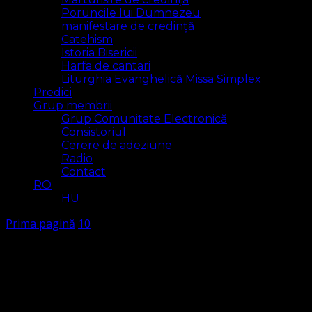
Poruncile lui Dumnezeu
manifestare de credință
Catehism
Istoria Bisericii
Harfa de cantari
Liturghia Evanghelică Missa Simplex
Predici
Grup membrii
Grup Comunitate Electronică
Consistoriul
Cerere de adeziune
Radio
Contact
RO
HU
Prima pagină
10
10
Arăt
2 rezultat(e)