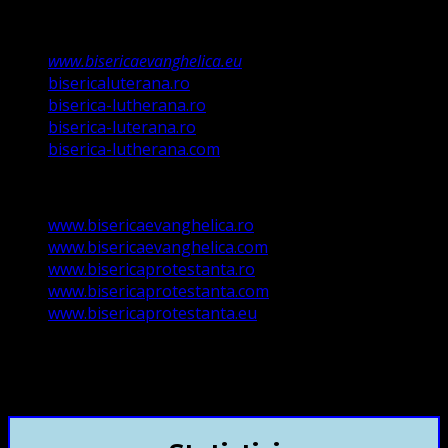
489/2006
Asociație Religioasă în curs de înscriere în
Registrul Asociațiilor Religioase.
www.bisericaevanghelica.eu
bisericaluterana.ro
biserica-lutherana.ro
biserica-luterana.ro
biserica-lutherana.com
www.bisericaevanghelica.ro
www.bisericaevanghelica.com
www.bisericaprotestanta.ro
www.bisericaprotestanta.com
www.bisericaprotestanta.eu
contact@bisericaevanghelica.com
+40720435515 Marius Leontiuc