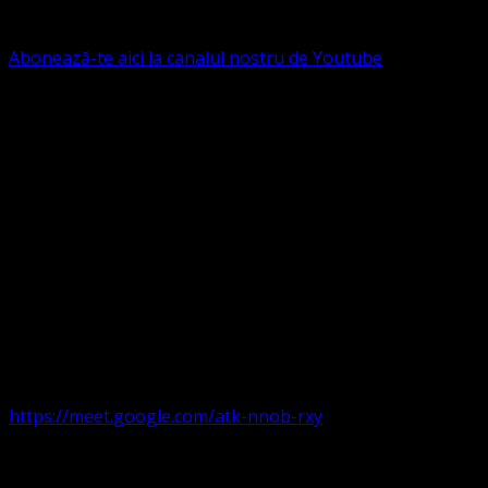
B.R.D. - G.S.G., SWIFT CODE: BRDEROBU
Abonează-te aici la canalul nostru de Youtube
Următorul serviciu divin online
Duminica de la ora 11:00 – 11:45
România
,
ora 10:00-
10:45 Austria, Ungaria, Germania, Belgia, Franța, ora
9:00-9:45 Anglia, Irlanda suntem online pe Google Meet
https://meet.google.com/atk-nnob-rxy
Serviciu divin în plen parohii locale: