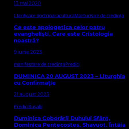
13 mai 2020
Clarificare doctrinara
cultura
Marturisire de credință
Ce este apologetica celor patru
evangheliști. Care este Cristologia
noastră?
9 iunie 2023
manifestare de credință
Predici
DUMINICA 20 AUGUST 2023 – Liturghia
cu Confirmație
21 august 2023
Predici
Rusalii
Duminica Coborârii Duhului Sfânt,
Dominica Pentecostes, Shavuot. Întâia