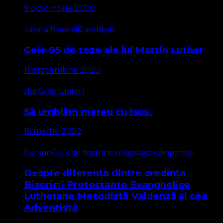
9 octombrie 2020
Istoria Bisericii
Catehism
Cele 95 de teze ale lui Martin Luther
11 septembrie 2020
Harfa de cantari
Să umblăm mereu cu Isus,
15 martie 2022
Cursuri
Curs de doctrine religioase comparate
Despre diferența dintre credința
Bisericii Protestante Evanghelice
Lutherane Metodistă Valdenză și cea
Adventistă