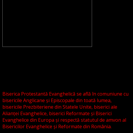
CONVENŢIA PROTESTANTĂ EVANGHELICĂ VALDENZĂ –
METODISTĂ – LUTHERANĂ nu se confundă cu Biserica
Evanghelică-Lutherană Sinod Prezbiteriană , nici cu
Biserica Evanghelică C.A. din România, și nici cu alte
grupări religioase sau asociații lutherane autonome .
Biserica Protestantă Evanghelică se află în comuniune cu
bisericile Anglicane și Episcopale din toată lumea,
bisericile Prezbiteriene din Statele Unite, biserici ale
Alianței Evanghelice, biserici Reformate și Biserici
Evanghelice din Europa și respectă statutul de amvon al
Bisericilor Evanghelice și Reformate din România.