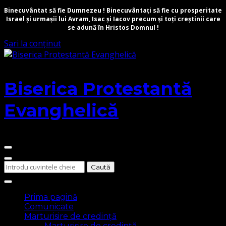
Binecuvântat să fie Dumnezeu ! Binecuvântați să fie cu prosperitate
Israel și urmașii lui Avram, Isac și Iacov precum și toți creștinii care
se adună în Hristos Domnul !
Sari la conținut
Biserica Protestantă
Evanghelică
Cauți
ceva?
Prima pagină
Comunicate
Marturisire de credință
Marturisire de credință