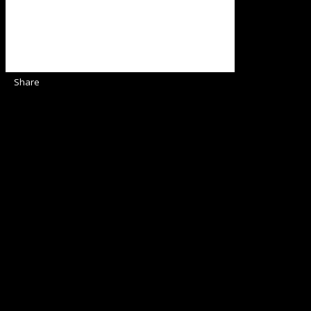
Share
Sediul Asociației Religioase
Strada Sinaia 19,