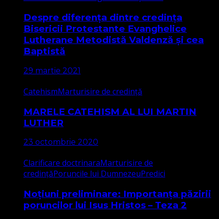
Despre diferența dintre credința
Bisericii Protestante Evanghelice
Lutherane Metodistă Valdenză și cea
Baptistă
29 martie 2021
Catehism
Marturisire de credință
MARELE CATEHISM AL LUI MARTIN
LUTHER
23 octombrie 2020
Clarificare doctrinara
Marturisire de
credință
Poruncile lui Dumnezeu
Predici
Noțiuni preliminare: Importanța păzirii
poruncilor lui Isus Hristos – Teza 2