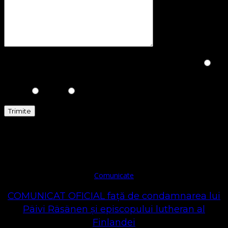
Please prove you are human by selecting the
Truck
.
Comunicate
Comunicate
COMUNICAT OFICIAL față de condamnarea lui
Päivi Räsänen și episcopului lutheran al
Finlandei