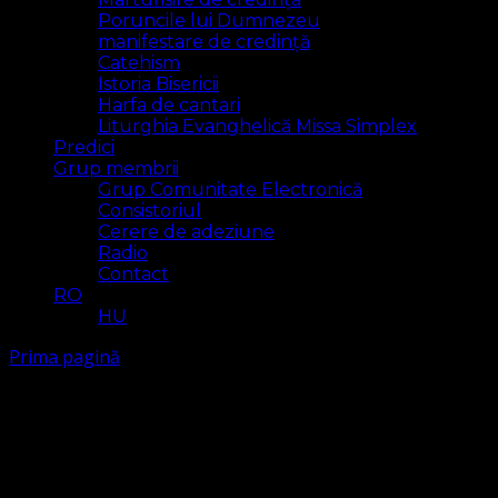
Poruncile lui Dumnezeu
manifestare de credință
Catehism
Istoria Bisericii
Harfa de cantari
Liturghia Evanghelică Missa Simplex
Predici
Grup membrii
Grup Comunitate Electronică
Consistoriul
Cerere de adeziune
Radio
Contact
RO
HU
Prima pagină
Lessons
Lessons
Lessons Archive