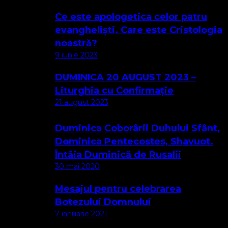
Ce este apologetica celor patru
evangheliști. Care este Cristologia
noastră?
9 iunie 2023
DUMINICA 20 AUGUST 2023 –
Liturghia cu Confirmație
21 august 2023
Duminica Coborârii Duhului Sfânt,
Dominica Pentecostes, Shavuot.
Întâia Duminică de Rusalii
30 mai 2020
Mesajul pentru celebrarea
Botezului Domnului
7 ianuarie 2021