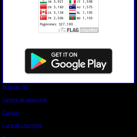
Magyar HU
Cerere de adeziune
Cursuri
Curs de Liturghie