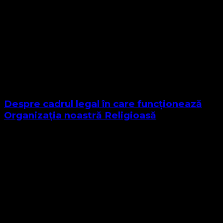
Despre cadrul legal în care funcționează
Organizația noastră Religioasă
Sponsor Site