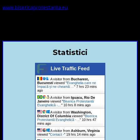
www.bisericaprotestanta.eu
contact@bisericaevanghelica.com
+40720435515 Marius Leontiuc
Statistici
Live Traffic Feed
A visitor from
Bucharest,
Bucuresti
viewed "
Evanghelia care ne
împacă și ne cheamă:…
"
7 hrs 23 mins
ago
A visitor from
Iguacu, Rio De
Janeiro
viewed "
Biserica Protestantă
Evanghelică -…
"
10 hrs 8 mins ago
A visitor from
Washington,
District Of Columbia
viewed "
Biserica
Protestantă Evanghelică -…
"
10 hrs 47
mins ago
A visitor from
Ashburn, Virginia
viewed "
Contact -
"
19 hrs 14 mins ago