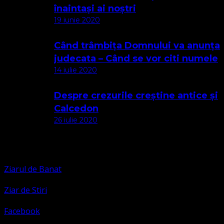
înaintași ai noștri
19 iunie 2020
Când trâmbița Domnului va anunța
judecata – Când se vor citi numele
14 iulie 2020
Despre crezurile creștine antice și
Calcedon
26 iulie 2020
Apariții Media
Ziarul de Banat
Ziar de Stiri
Facebook