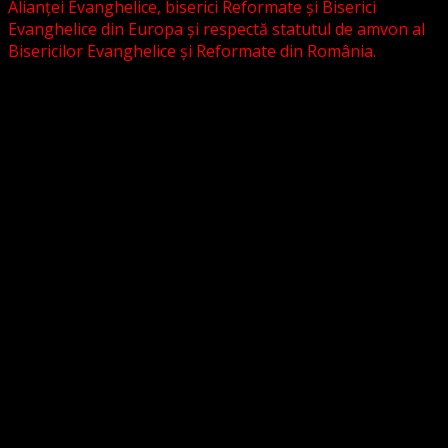
Alianței Evanghelice, biserici Reformate și Biserici
Evanghelice din Europa și respectă statutul de amvon al
Bisericilor Evanghelice și Reformate din România.
Biserica noastră este așezată în învățătura poruncilor
Noului Testament și este constituită la comandamentul
acestora, la chemarea acestora.
Pictura din antet, reprezintă un interior al unei biserici
evanghelice, inspirat dintr-o biserică bavareză și
ilustrează conceptul nostru asupra arhitecturii bisericești
cu elemente gotice sau eclectice. Folosim fotografii ale
unor biserici înfrățite sau similare, cu acordul pastorilor.
_________________________
Temeiul Legii:
Temeiul Legii Naționale care însoțește temeiul biblic
este dat de legea 489/2006.
Astfel, potrivit art. 5 din Lege sunt dispuse următoarele