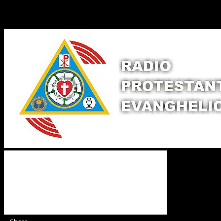
Binecuvântate fie cu iertare și mântuire sufletele care
ajută Biserica noastră !