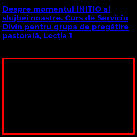
Despre momentul INITIO al
slujbei noastre. Curs de Serviciu
Divin pentru grupa de pregătire
pastorală, Lecția 1
Length: 25 minutes
Complexity: Standard
Poți dona bani și să sprijini această lucrare a Domnului.
Suntem cea mai nevoiașă biserică din România. Nu avem
fond pentru a ne salariza pastorii, nu avem construcții
unde să ne adunăm, sediul nostru este în locuința unuia
dintre slujitorii noștri. Ajutorul tău este o binecuvântare
Contul nostru: IBAN: RO84BRDE360SV00405463600, in
RON, Banca B.R.D. - G.S.G., SWIFT CODE: BRDEROBU
Poți dona prin paypal sau card, ajutând lucrarea
noastră. Dumnezeu răsplătește însutit efortul tău
pentru Biserica Protestantă Evanghelică