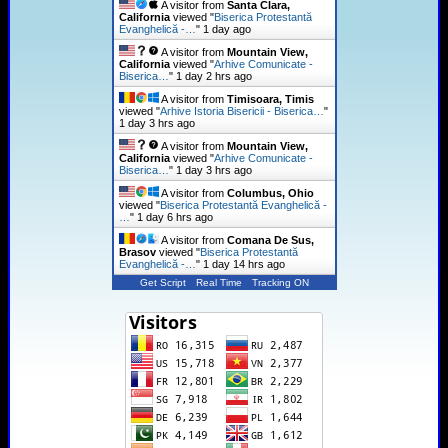
A visitor from
Santa Clara,
California
viewed "
Biserica Protestantă
Evanghelică -…
"
1 day ago
A visitor from
Mountain View,
California
viewed "
Arhive Comunicate -
Biserica…
"
1 day 2 hrs ago
A visitor from
Timisoara, Timis
viewed "
Arhive Istoria Bisericii - Biserica…
"
1 day 3 hrs ago
A visitor from
Mountain View,
California
viewed "
Arhive Comunicate -
Biserica…
"
1 day 3 hrs ago
A visitor from
Columbus, Ohio
viewed "
Biserica Protestantă Evanghelică -
…
"
1 day 6 hrs ago
A visitor from
Comana De Sus,
Brasov
viewed "
Biserica Protestantă
Evanghelică -…
"
1 day 14 hrs ago
Get Script
Real Time
Tracking ON