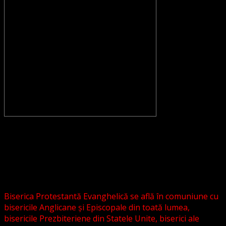
CONVENŢIA PROTESTANTĂ EVANGHELICĂ VALDENZĂ –
METODISTĂ – LUTHERANĂ nu se confundă cu Biserica
Evanghelică-Lutherană Sinod Prezbiteriană , nici cu
Biserica Evanghelică C.A. din România, și nici cu alte
grupări religioase sau asociații lutherane autonome .
Biserica Protestantă Evanghelică se află în comuniune cu
bisericile Anglicane și Episcopale din toată lumea,
bisericile Prezbiteriene din Statele Unite, biserici ale