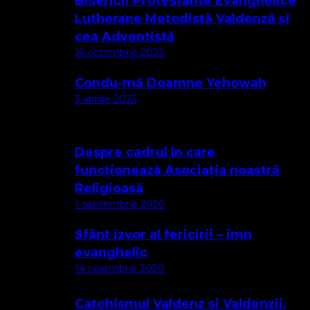
Bisericii Protestante Evanghelice
Lutherane Metodistă Valdenză și
cea Adventistă
16 octombrie 2022
Condu-mă Doamne Yehowah
3 aprilie 2023
Despre cadrul în care
funcționează Asociația noastră
Religioasă
1 septembrie 2020
Sfânt izvor al fericirii – imn
evanghelic
14 noiembrie 2020
Catehismul Valdenz și Valdenzii,