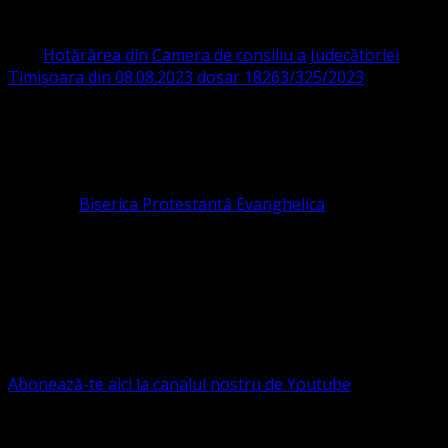
CIF 16759059 aprobată cu modificări la statut și denumire
prin
Hotărârea din Camera de consiliu a Judecătoriei
Timișoara din 08.08.2023 dosar 18263/325/2023
.
ASOCIAȚIA RELIGIOASĂ este prezentă și în România prin
Organizația religioasă.
pastor coordonator: Leontiuc Marius
Pastor la
Biserica Protestantă Evanghelica
Contact: contact@bisericaevanghelica.com
Ne puteți susține financiar. Iată datele noastre: Conventia
Protestantă Evanghelică Valdenză-Metodistă-Lutherană ,
IBAN: RO84BRDE360SV00405463600, in RON, Banca
B.R.D. - G.S.G., SWIFT CODE: BRDEROBU
Abonează-te aici la canalul nostru de Youtube