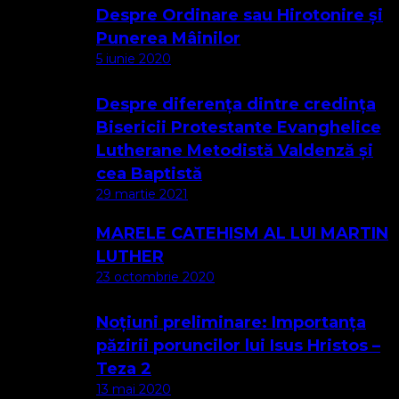
Despre Ordinare sau Hirotonire și
Punerea Mâinilor
5 iunie 2020
Despre diferența dintre credința
Bisericii Protestante Evanghelice
Lutherane Metodistă Valdenză și
cea Baptistă
29 martie 2021
MARELE CATEHISM AL LUI MARTIN
LUTHER
23 octombrie 2020
Noțiuni preliminare: Importanța
păzirii poruncilor lui Isus Hristos –
Teza 2
13 mai 2020