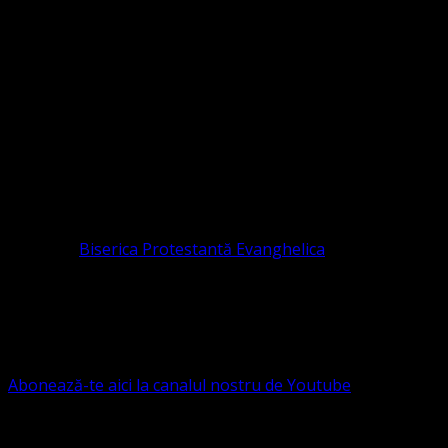
Sediul Asociației Religioase
ORGANIZAȚIA RELIGIOASĂ CONVENŢIA PR
CIF 16759059 aprobată cu modificări la statut și denumire 
RELIGIOASĂ este prezentă și în România prin Organizația r
pastor coordonator: Leontiuc Marius
Pastor la
Biserica Protestantă Evanghelica
Contact: contact@bisericaevanghelica.com
Ne puteți susține financiar. Iată datele noastre: Conven
G.S.G., SWIFT CODE: BRDEROBU
Abonează-te aici la canalul nostru de Youtube