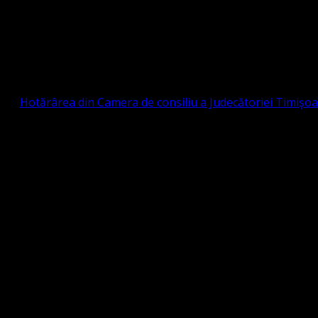
Strada Sinaia 19, Ghiroda 307200 IBAN: RO84BR
OTESTANTĂ EVANGHELICĂ VALDENZĂ – MET
prin
Hotărârea din Camera de consiliu a Judecătoriei Timișo
eligioasă.
tia Protestantă Evanghelică Valdenză-Metodistă-Lutherană ,