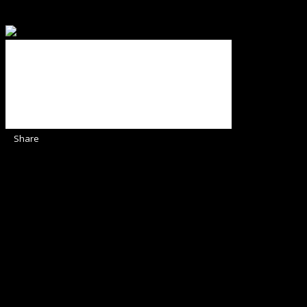
Binecuvântate fie cu iertare și mântuire sufletele care ajută
Share