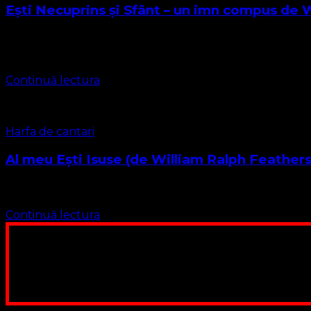
Ești Necuprins și Sfânt – un imn compus de
Autor: William M.Runyan Cântare comună/ Imn Biserica Protes
nicicând schimbare; Ai …
Continuă lectura
Harfa de cantari
Al meu Ești Isuse (de William Ralph Feather
1. Al meu eşti, Isuse; ce mult Te iubesc! A lumii plăcere eu 
Continuă lectura
Poți dona bani și să sprijini această lucrare a Domnului.
ne adunăm, sediul nost
Contul nostru: IBAN: 
Poți dona prin paypal sau card, ajutând