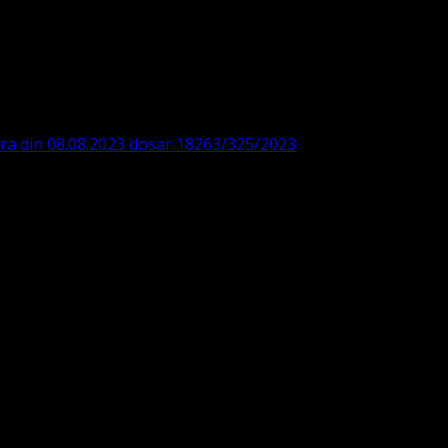
DE360SV00405463600 BRD
ODISTĂ – LUTHERANĂ
ara din 08.08.2023 dosar 18263/325/2023
. ASOCIAȚIA
 IBAN: RO84BRDE360SV00405463600, in RON, Banca B.R.D. -