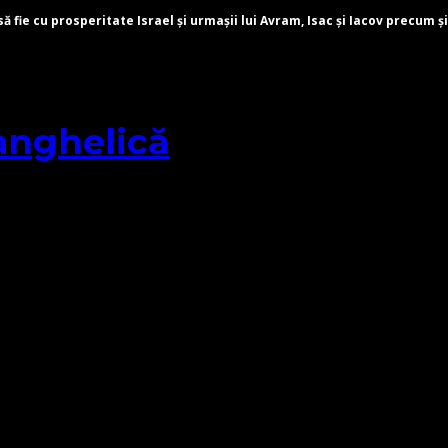
fie cu prosperitate Israel și urmașii lui Avram, Isac și Iacov precum și
anghelică