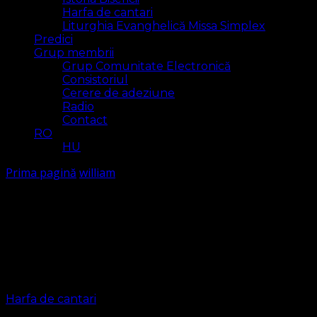
Harfa de cantari
Liturghia Evanghelică Missa Simplex
Predici
Grup membrii
Grup Comunitate Electronică
Consistoriul
Cerere de adeziune
Radio
Contact
RO
HU
Prima pagină
william
william
Arăt
2 rezultat(e)
Harfa de cantari