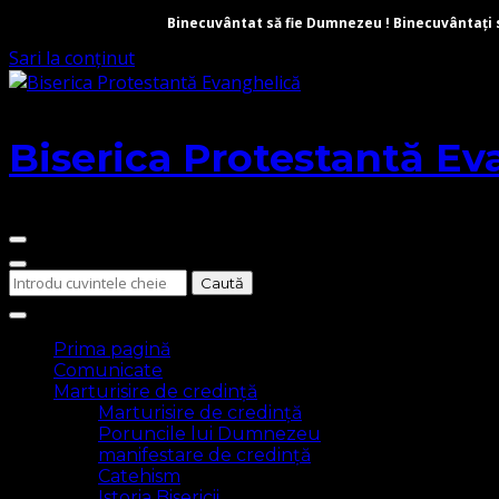
Binecuvântat să fie Dumnezeu ! Binecuvântați să 
Sari la conținut
Biserica Protestantă Ev
Cauți
ceva?
Prima pagină
Comunicate
Marturisire de credință
Marturisire de credință
Poruncile lui Dumnezeu
manifestare de credință
Catehism
Istoria Bisericii