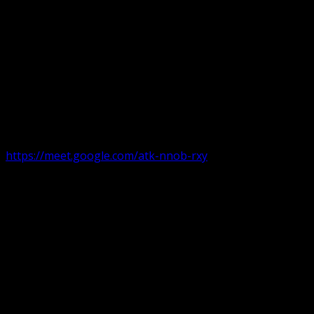
Următorul serviciu divin online
Duminica de la ora 11:00 – 11:45
România
,
ora 10:00-10:4
https://meet.google.com/atk-nnob-rxy
Serviciu divin în plen parohii locale:
Timișoara 1, Gherla,
Duminica ora 9:30-10:15
Arad, Ineu
a doua și a patra Duminică din lună ora 9:30-10:15 Ineu și 
Pentru perioada August-Noiembrie parohiile din diaspora, P