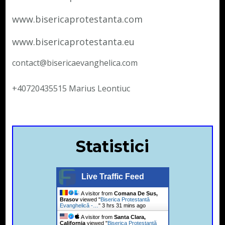
www.bisericaprotestanta.com
www.bisericaprotestanta.eu
contact@bisericaevanghelica.com
+40720435515 Marius Leontiuc
Statistici
Live Traffic Feed
A visitor from
Comana De Sus,
Brasov
viewed "
Biserica Protestantă
Evanghelică -…
"
3 hrs 31 mins ago
A visitor from
Santa Clara,
California
viewed "
Biserica Protestantă