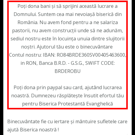
Poți dona bani și să sprijini această lucrare a
Domnului. Suntem cea mai nevoiașă biserică din
România. Nu avem fond pentru a ne salariza
pastorii, nu avem construcții unde să ne adunăm,
sediul nostru este în locuința unuia dintre slujitorii
noștri. Ajutorul tău este o binecuvântare
Contul nostru: IBAN: RO84BRDE360SV00405463600,
in RON, Banca B.R.D. - G.S.G., SWIFT CODE:
BRDEROBU
Poți dona prin paypal sau card, ajutând lucrarea
noastră. Dumnezeu răsplătește însutit efortul tău
pentru Biserica Protestantă Evanghelică
Binecuvântate fie cu iertare și mântuire sufletele care
ajută Biserica noastră !