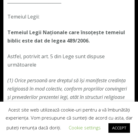
_________________________
Temeiul Legii:
Temeiul Legii Naționale care însoțește temeiul
biblic este dat de legea 489/2006.
Astfel, potrivit art. 5 din Lege sunt dispuse
următoarele
(1)
Orice persoană are dreptul să își manifeste credința
religioasă în mod colectiv, conform propriilor convingeri
și prevederilor prezentei legi, atât în structuri religioase
cu personalitate juridică, cât și în structuri fără
Acest site web utilizează cookie-uri pentru a vă îmbunătăți
personalitate juridică.
(2)
Structurile religioase cu
experiența. Vom presupune că sunteți de acord cu asta, dar
personalitate juridică reglementate de prezenta lege sunt
puteți renunța dacă doriți.
Cookie settings
ACCEPT
cultele și asociațiile religioase, iar structurile fără