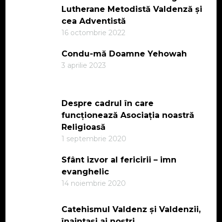
Lutherane Metodistă Valdenză și
cea Adventistă
16 octombrie 2022
Condu-mă Doamne Yehowah
3 aprilie 2023
Despre cadrul în care
funcționează Asociația noastră
Religioasă
1 septembrie 2020
Sfânt izvor al fericirii – imn
evanghelic
14 noiembrie 2020
Catehismul Valdenz și Valdenzii,
înaintași ai noștri