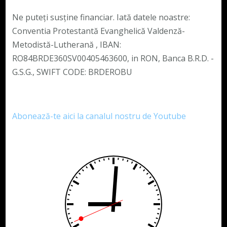
Ne puteți susține financiar. Iată datele noastre:
Conventia Protestantă Evanghelică Valdenză-
Metodistă-Lutherană , IBAN:
RO84BRDE360SV00405463600, in RON, Banca B.R.D. -
G.S.G., SWIFT CODE: BRDEROBU
Abonează-te aici la canalul nostru de Youtube