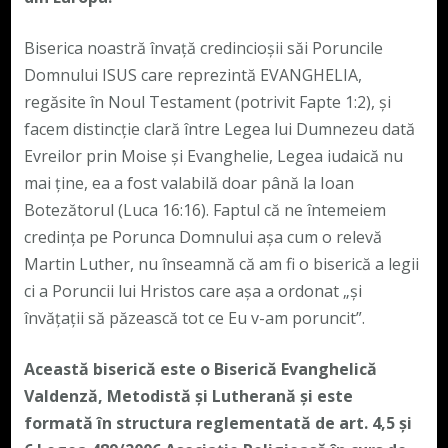
Biserica noastră învață credincioșii săi Poruncile
Domnului ISUS care reprezintă EVANGHELIA,
regăsite în Noul Testament (potrivit Fapte 1:2), și
facem distincție clară între Legea lui Dumnezeu dată
Evreilor prin Moise și Evanghelie, Legea iudaică nu
mai ține, ea a fost valabilă doar până la Ioan
Botezătorul (Luca 16:16). Faptul că ne întemeiem
credința pe Porunca Domnului așa cum o relevă
Martin Luther, nu înseamnă că am fi o biserică a legii
ci a Poruncii lui Hristos care așa a ordonat „și
învățații să păzească tot ce Eu v-am poruncit”.
Această biserică este o Biserică Evanghelică
Valdenză, Metodistă și Lutherană și este
formată în structura reglementată de art. 4,5 și