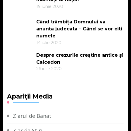
19 iunie 2020
Când trâmbița Domnului va
anunța judecata – Când se vor citi
numele
14 iulie 2020
Despre crezurile creștine antice și
Calcedon
26 iulie 2020
Apariții Media
Ziarul de Banat
Ziar de Stiri