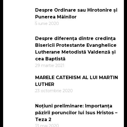
Despre Ordinare sau Hirotonire și
Punerea Mâinilor
5 iunie 2020
Despre diferența dintre credința
Bisericii Protestante Evanghelice
Lutherane Metodistă Valdenză și
cea Baptistă
29 martie 2021
MARELE CATEHISM AL LUI MARTIN
LUTHER
23 octombrie 2020
Noțiuni preliminare: Importanța
păzirii poruncilor lui Isus Hristos –
Teza 2
13 mai 2020