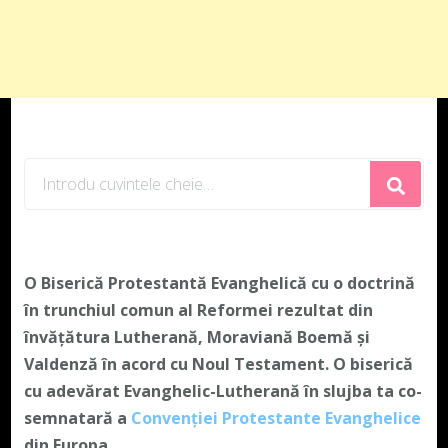
Cauți
ceva?
O Biserică Protestantă Evanghelică cu o doctrină
în trunchiul comun al Reformei rezultat din
învățătura Lutherană, Moraviană Boemă și
Valdenză în acord cu Noul Testament. O biserică
cu adevărat Evanghelic-Lutherană în slujba ta co-
semnatară a
Convenției Protestante Evanghelice
din Europa.