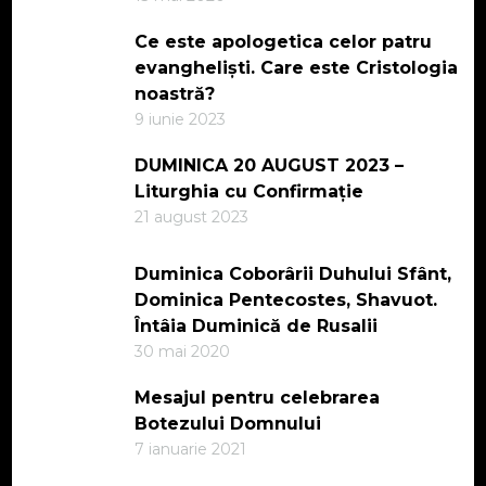
Ce este apologetica celor patru
evangheliști. Care este Cristologia
noastră?
9 iunie 2023
DUMINICA 20 AUGUST 2023 –
Liturghia cu Confirmație
21 august 2023
Duminica Coborârii Duhului Sfânt,
Dominica Pentecostes, Shavuot.
Întâia Duminică de Rusalii
30 mai 2020
Mesajul pentru celebrarea
Botezului Domnului
7 ianuarie 2021