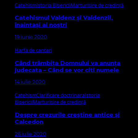
Catehism
Istoria Bisericii
Marturisire de credință
Catehismul Valdenz și Valdenzii,
înaintași ai noștri
19 iunie 2020
Harfa de cantari
Când trâmbița Domnului va anunța
judecata – Când se vor citi numele
14 iulie 2020
Catehism
Clarificare doctrinara
Istoria
Bisericii
Marturisire de credință
Despre crezurile creștine antice și
Calcedon
26 iulie 2020