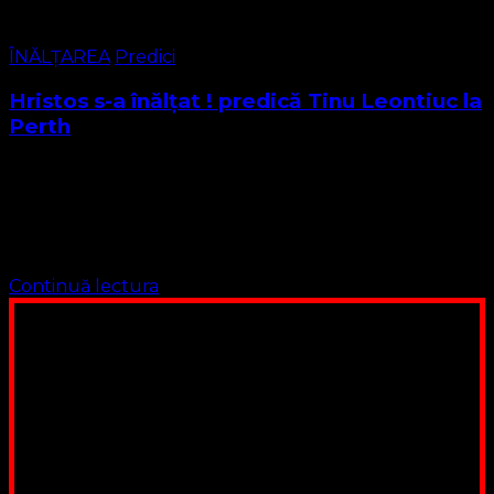
ÎNĂLȚAREA
Predici
Hristos s-a înălțat ! predică Tinu Leontiuc la
Perth
Asăzi 21 mai 2020 sărbătorim înălțarea Domnului. Cu
această ocazie vă invităm să ascultăm o predică a fr.
Leontiuc Tinu care acum este alături de Cel care S-A
înălțat. Predica …
Continuă lectura
Poți dona bani și să sprijini această lucrare a Domnului.
Suntem cea mai nevoiașă biserică din România. Nu avem
fond pentru a ne salariza pastorii, nu avem construcții
unde să ne adunăm, sediul nostru este în locuința unuia
dintre slujitorii noștri. Ajutorul tău este o binecuvântare
Contul nostru: IBAN: RO84BRDE360SV00405463600, in
RON, Banca B.R.D. - G.S.G., SWIFT CODE: BRDEROBU