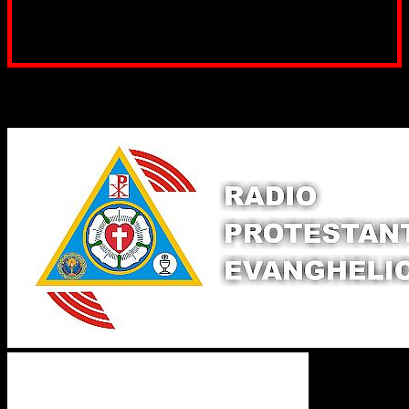
Poți dona prin paypal sau card, ajutând lucrarea
noastră. Dumnezeu răsplătește însutit efortul tău
pentru Biserica Protestantă Evanghelică
Binecuvântate fie cu iertare și mântuire sufletele care
ajută Biserica noastră !