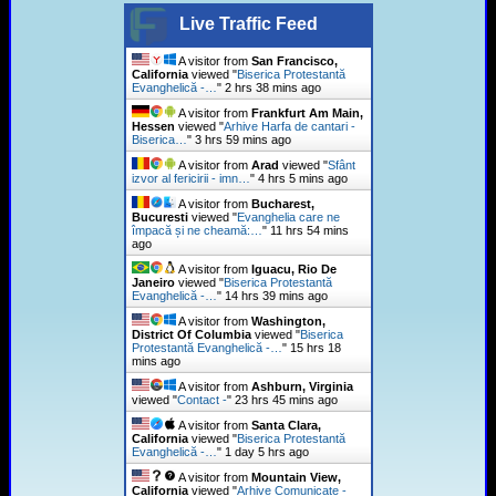
Live Traffic Feed
A visitor from
San Francisco,
California
viewed "
Biserica Protestantă
Evanghelică -…
"
2 hrs 38 mins ago
A visitor from
Frankfurt Am Main,
Hessen
viewed "
Arhive Harfa de cantari -
Biserica…
"
3 hrs 59 mins ago
A visitor from
Arad
viewed "
Sfânt
izvor al fericirii - imn…
"
4 hrs 5 mins ago
A visitor from
Bucharest,
Bucuresti
viewed "
Evanghelia care ne
împacă și ne cheamă:…
"
11 hrs 54 mins
ago
A visitor from
Iguacu, Rio De
Janeiro
viewed "
Biserica Protestantă
Evanghelică -…
"
14 hrs 39 mins ago
A visitor from
Washington,
District Of Columbia
viewed "
Biserica
Protestantă Evanghelică -…
"
15 hrs 18
mins ago
A visitor from
Ashburn, Virginia
viewed "
Contact -
"
23 hrs 45 mins ago
A visitor from
Santa Clara,
California
viewed "
Biserica Protestantă
Evanghelică -…
"
1 day 5 hrs ago
A visitor from
Mountain View,
California
viewed "
Arhive Comunicate -