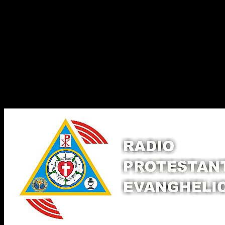
Dorim un like
Legături Utile