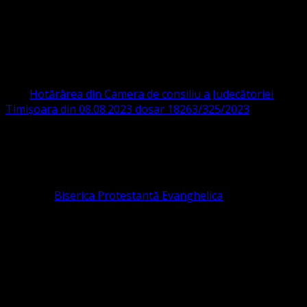
ORGANIZAȚIA RELIGIOASĂ CONVENŢIA
PROTESTANTĂ EVANGHELICĂ VALDENZĂ
– METODISTĂ – LUTHERANĂ
CIF 16759059 aprobată cu modificări la statut și denumire
prin
Hotărârea din Camera de consiliu a Judecătoriei
Timișoara din 08.08.2023 dosar 18263/325/2023
.
ASOCIAȚIA RELIGIOASĂ este prezentă și în România prin
Organizația religioasă.
pastor coordonator: Leontiuc Marius
Pastor la
Biserica Protestantă Evanghelica
Contact: contact@bisericaevanghelica.com
Ne puteți susține financiar. Iată datele noastre: Conventia
Protestantă Evanghelică Valdenză-Metodistă-Lutherană ,
IBAN: RO84BRDE360SV00405463600, in RON, Banca
B.R.D. - G.S.G., SWIFT CODE: BRDEROBU