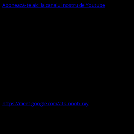
Abonează-te aici la canalul nostru de Youtube
Următorul serviciu divin online
Duminica de la ora 11:00 – 11:45
România
,
ora 10:00-
10:45 Austria, Ungaria, Germania, Belgia, Franța, ora
9:00-9:45 Anglia, Irlanda suntem online pe Google Meet
https://meet.google.com/atk-nnob-rxy
Serviciu divin în plen parohii locale:
Timișoara 1, Gherla,
Duminica ora 9:30-10:15