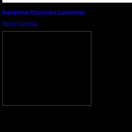
Evangelical Protestant Convention
Doctor Leontiuc
CONVENŢIA PROTESTANTĂ EVANGHELICĂ VALDENZĂ –
METODISTĂ – LUTHERANĂ nu se confundă cu Biserica
Evanghelică-Lutherană Sinod Prezbiteriană , nici cu