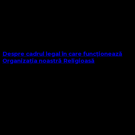
Despre cadrul legal în care funcționează
Organizația noastră Religioasă
Sponsor Site