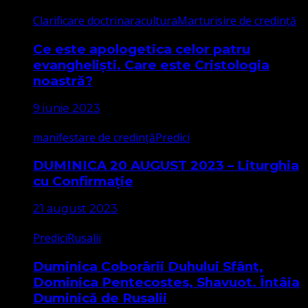
Clarificare doctrinara
cultura
Marturisire de credință
Ce este apologetica celor patru
evangheliști. Care este Cristologia
noastră?
9 iunie 2023
manifestare de credință
Predici
DUMINICA 20 AUGUST 2023 – Liturghia
cu Confirmație
21 august 2023
Predici
Rusalii
Duminica Coborârii Duhului Sfânt,
Dominica Pentecostes, Shavuot. Întâia
Duminică de Rusalii