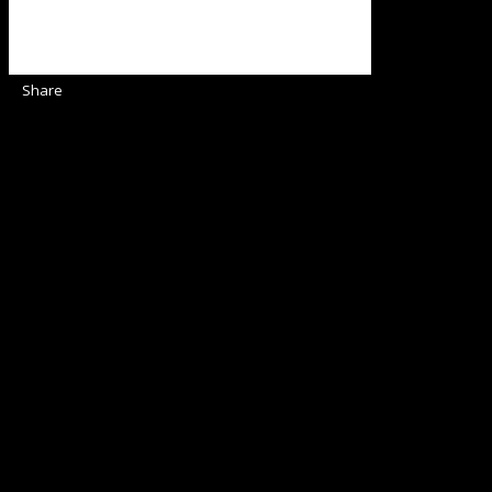
Share
Sediul Asociației Religioase
Strada Sinaia 19,
Ghiroda 307200 IBAN: RO84BRDE360SV00405463600 BRD