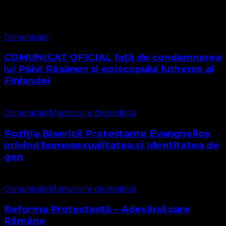
Comunicate
Comunicate
COMUNICAT OFICIAL față de condamnarea
lui Päivi Räsänen și episcopului lutheran al
Finlandei
Comunicate
Marturisire de credință
Poziția Bisericii Protestante Evanghelice
privind homosexualitatea și identitatea de
gen
Comunicate
Marturisire de credință
Reforma Protestantă – Adevărul care
Rămâne