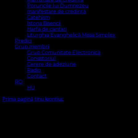
Poruncile lui Dumnezeu
manifestare de credință
Catehism
Istoria Bisericii
Harfa de cantari
Liturghia Evanghelică Missa Simplex
Predici
Grup membrii
Grup Comunitate Electronică
Consistoriul
Cerere de adeziune
Radio
Contact
RO
HU
Prima pagină
tinu leontiuc
tinu leontiuc
Arăt
1 rezultat(e)