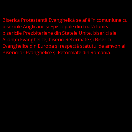
Biserica Evanghelică C.A. din România, și nici cu alte
grupări religioase sau asociații lutherane autonome .
Biserica Protestantă Evanghelică se află în comuniune cu
bisericile Anglicane și Episcopale din toată lumea,
bisericile Prezbiteriene din Statele Unite, biserici ale
Alianței Evanghelice, biserici Reformate și Biserici
Evanghelice din Europa și respectă statutul de amvon al
Bisericilor Evanghelice și Reformate din România.
Biserica noastră este așezată în învățătura poruncilor
Noului Testament și este constituită la comandamentul
acestora, la chemarea acestora.
Pictura din antet, reprezintă un interior al unei biserici
evanghelice, inspirat dintr-o biserică bavareză și
ilustrează conceptul nostru asupra arhitecturii bisericești
cu elemente gotice sau eclectice. Folosim fotografii ale
unor biserici înfrățite sau similare, cu acordul pastorilor.
_________________________