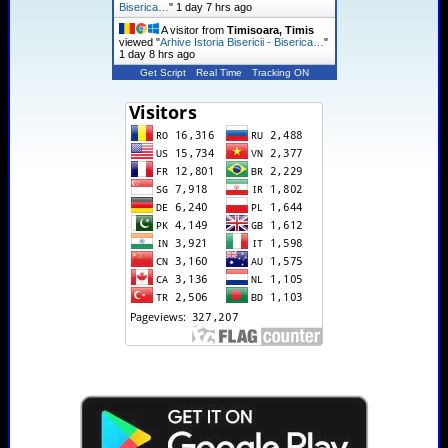
Biserica…
"
1 day 7 hrs ago
A visitor from
Timisoara, Timis
viewed "
Arhive Istoria Bisericii - Biserica…
"
1 day 8 hrs ago
Get Script
Real Time
Tracking ON