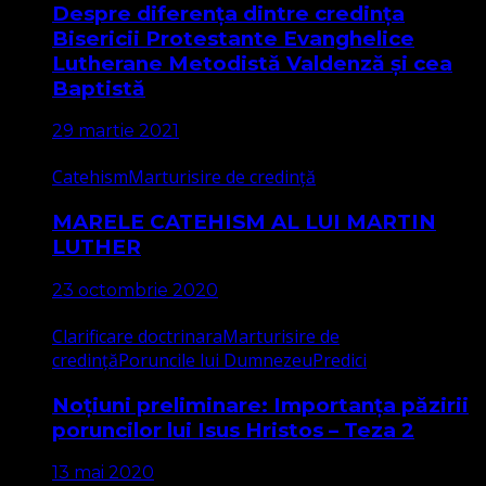
Despre diferența dintre credința
Bisericii Protestante Evanghelice
Lutherane Metodistă Valdenză și cea
Baptistă
29 martie 2021
Catehism
Marturisire de credință
MARELE CATEHISM AL LUI MARTIN
LUTHER
23 octombrie 2020
Clarificare doctrinara
Marturisire de
credință
Poruncile lui Dumnezeu
Predici
Noțiuni preliminare: Importanța păzirii
poruncilor lui Isus Hristos – Teza 2
13 mai 2020