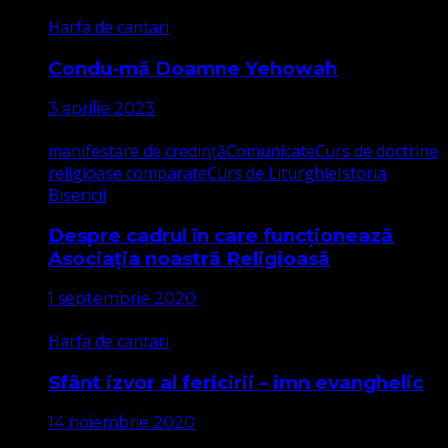
Harfa de cantari
Condu-mă Doamne Yehowah
3 aprilie 2023
manifestare de credință
Comunicate
Curs de doctrine
religioase comparate
Curs de Liturghie
Istoria
Bisericii
Despre cadrul în care funcționează
Asociația noastră Religioasă
1 septembrie 2020
Harfa de cantari
Sfânt izvor al fericirii – imn evanghelic
14 noiembrie 2020