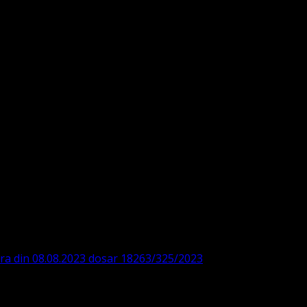
DE360SV00405463600 BRD
ODISTĂ – LUTHERANĂ
ara din 08.08.2023 dosar 18263/325/2023
. ASOCIAȚIA