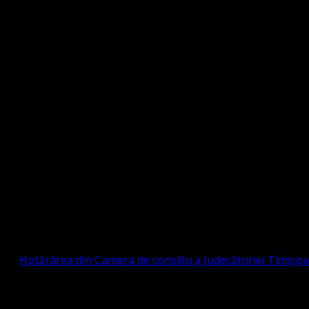
Strada Sinaia 19, Ghiroda 307200 IBAN: RO84BR
OTESTANTĂ EVANGHELICĂ VALDENZĂ – MET
prin
Hotărârea din Camera de consiliu a Judecătoriei Timișo
eligioasă.