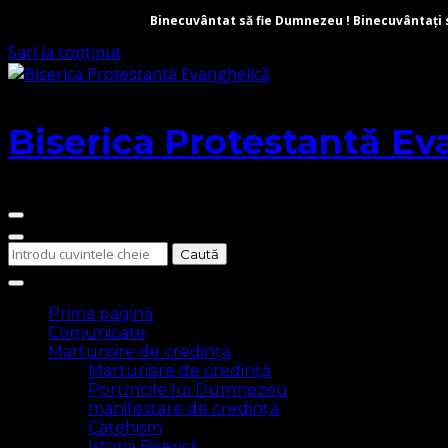
Binecuvântat să fie Dumnezeu ! Binecuvântați să 
Sari la conținut
Biserica Protestantă Ev
Cauți
ceva?
Prima pagină
Comunicate
Marturisire de credință
Marturisire de credință
Poruncile lui Dumnezeu
manifestare de credință
Catehism
Istoria Bisericii