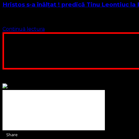
Hristos s-a înălțat ! predică Tinu Leontiuc la
Asăzi 21 mai 2020 sărbătorim înălțarea Domnului. Cu această
Continuă lectura
Poți dona bani și să sprijini această lucrare a Domnului.
ne adunăm, sediul nost
Contul nostru: IBAN: 
Poți dona prin paypal sau card, ajutând
Binecuvântate fie cu iertare și mântuire sufletele care ajută
Share