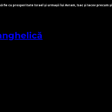
fie cu prosperitate Israel și urmașii lui Avram, Isac și Iacov precum și
anghelică