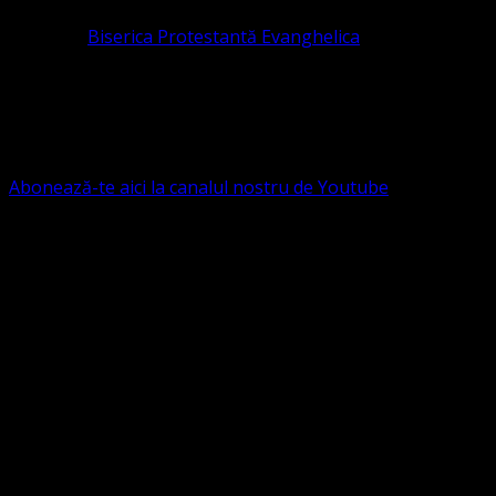
Pastor la
Biserica Protestantă Evanghelica
Contact: contact@bisericaevanghelica.com
Ne puteți susține financiar. Iată datele noastre: Conven
G.S.G., SWIFT CODE: BRDEROBU
Abonează-te aici la canalul nostru de Youtube
Următorul serviciu divin online
Duminica de la ora 11:00 – 11:45
România
,
ora 10:00-10:4