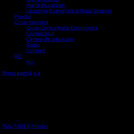
Harfa de cantari
Liturghia Evanghelică Missa Simplex
Predici
Grup membrii
Grup Comunitate Electronică
Consistoriul
Cerere de adeziune
Radio
Contact
RO
HU
Prima pagină
s-a
s-a
Arăt
1 rezultat(e)
ÎNĂLȚAREA
Predici