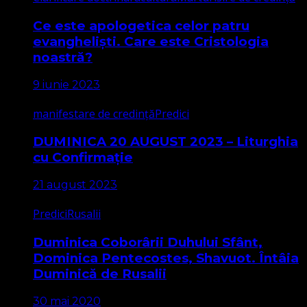
Ce este apologetica celor patru
evangheliști. Care este Cristologia
noastră?
9 iunie 2023
manifestare de credință
Predici
DUMINICA 20 AUGUST 2023 – Liturghia
cu Confirmație
21 august 2023
Predici
Rusalii
Duminica Coborârii Duhului Sfânt,
Dominica Pentecostes, Shavuot. Întâia
Duminică de Rusalii
30 mai 2020