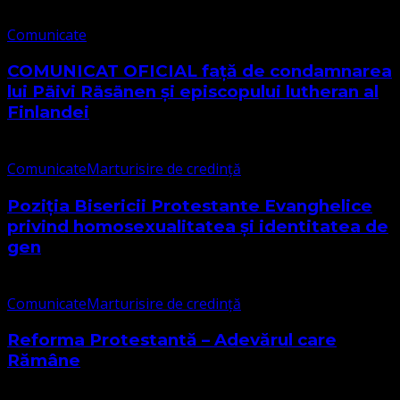
Comunicate
COMUNICAT OFICIAL față de condamnarea
lui Päivi Räsänen și episcopului lutheran al
Finlandei
Comunicate
Marturisire de credință
Poziția Bisericii Protestante Evanghelice
privind homosexualitatea și identitatea de
gen
Comunicate
Marturisire de credință
Reforma Protestantă – Adevărul care
Rămâne