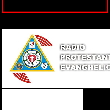
noastră. Dumnezeu răsplătește însutit efortul tău
pentru Biserica Protestantă Evanghelică
Binecuvântate fie cu iertare și mântuire sufletele care
ajută Biserica noastră !