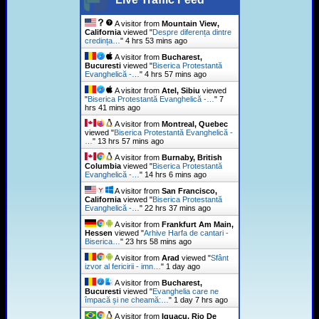
A visitor from
Mountain View,
California
viewed "
Despre diferența dintre
credința…
"
4 hrs 53 mins ago
A visitor from
Bucharest,
Bucuresti
viewed "
Biserica Protestantă
Evanghelică -…
"
4 hrs 57 mins ago
A visitor from
Atel, Sibiu
viewed
"
Biserica Protestantă Evanghelică -…
"
7
hrs 41 mins ago
A visitor from
Montreal, Quebec
viewed "
Biserica Protestantă Evanghelică -
…
"
13 hrs 57 mins ago
A visitor from
Burnaby, British
Columbia
viewed "
Biserica Protestantă
Evanghelică -…
"
14 hrs 6 mins ago
A visitor from
San Francisco,
California
viewed "
Biserica Protestantă
Evanghelică -…
"
22 hrs 37 mins ago
A visitor from
Frankfurt Am Main,
Hessen
viewed "
Arhive Harfa de cantari -
Biserica…
"
23 hrs 58 mins ago
A visitor from
Arad
viewed "
Sfânt
izvor al fericirii - imn…
"
1 day ago
A visitor from
Bucharest,
Bucuresti
viewed "
Evanghelia care ne
împacă și ne cheamă:…
"
1 day 7 hrs ago
A visitor from
Iguacu, Rio De