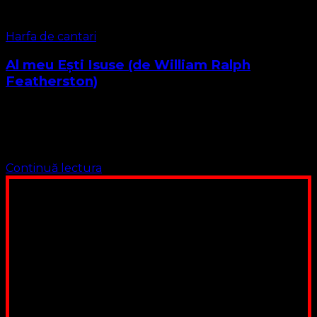
Harfa de cantari
Al meu Ești Isuse (de William Ralph
Featherston)
1. Al meu eşti, Isuse; ce mult Te iubesc! A lumii plăcere eu
n-o mai doresc. Tu eşti Salvatorul şi Te preţuiesc, De-
acum, o, Isuse, nespus Te iubesc! 2. Ca …
Continuă lectura
Poți dona bani și să sprijini această lucrare a Domnului.
Suntem cea mai nevoiașă biserică din România. Nu avem
fond pentru a ne salariza pastorii, nu avem construcții
unde să ne adunăm, sediul nostru este în locuința unuia
dintre slujitorii noștri. Ajutorul tău este o binecuvântare
Contul nostru: IBAN: RO84BRDE360SV00405463600, in
RON, Banca B.R.D. - G.S.G., SWIFT CODE: BRDEROBU
Poți dona prin paypal sau card, ajutând lucrarea