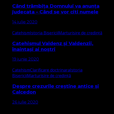
Când trâmbița Domnului va anunța
judecata – Când se vor citi numele
14 iulie 2020
Catehism
Istoria Bisericii
Marturisire de credință
Catehismul Valdenz și Valdenzii,
înaintași ai noștri
19 iunie 2020
Catehism
Clarificare doctrinara
Istoria
Bisericii
Marturisire de credință
Despre crezurile creștine antice și
Calcedon
26 iulie 2020
Apariții Media