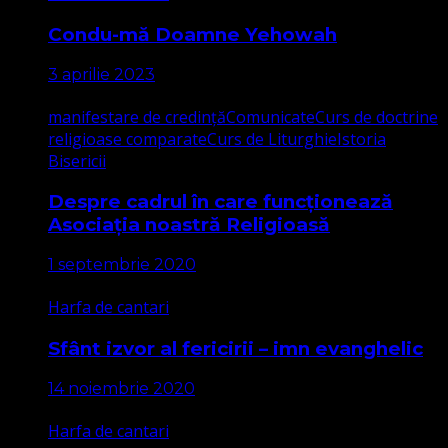
Condu-mă Doamne Yehowah
3 aprilie 2023
manifestare de credință
Comunicate
Curs de doctrine
religioase comparate
Curs de Liturghie
Istoria
Bisericii
Despre cadrul în care funcționează
Asociația noastră Religioasă
1 septembrie 2020
Harfa de cantari
Sfânt izvor al fericirii – imn evanghelic
14 noiembrie 2020
Harfa de cantari