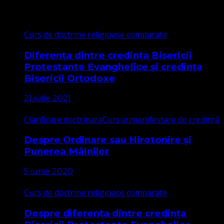
Cele mai citite
Curs de doctrine religioase comparate
Diferența dintre credința Bisericii
Protestante Evanghelice și credința
Bisericii Ortodoxe
21 iulie 2021
Clarificare doctrinara
Cursuri
manifestare de credință
Despre Ordinare sau Hirotonire și
Punerea Mâinilor
5 iunie 2020
Curs de doctrine religioase comparate
Despre diferența dintre credința