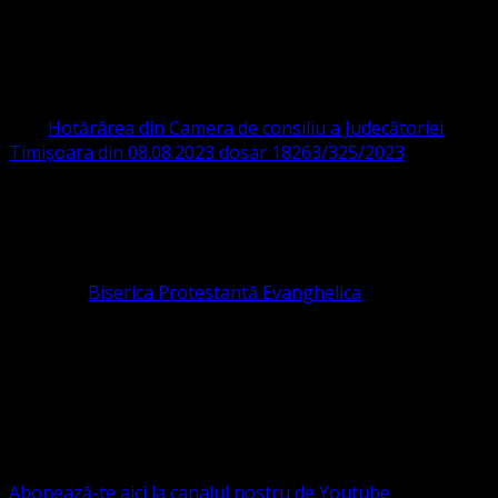
ORGANIZAȚIA RELIGIOASĂ CONVENŢIA
PROTESTANTĂ EVANGHELICĂ VALDENZĂ
– METODISTĂ – LUTHERANĂ
CIF 16759059 aprobată cu modificări la statut și denumire
prin
Hotărârea din Camera de consiliu a Judecătoriei
Timișoara din 08.08.2023 dosar 18263/325/2023
.
ASOCIAȚIA RELIGIOASĂ este prezentă și în România prin
Organizația religioasă.
pastor coordonator: Leontiuc Marius
Pastor la
Biserica Protestantă Evanghelica
Contact: contact@bisericaevanghelica.com
Ne puteți susține financiar. Iată datele noastre: Conventia
Protestantă Evanghelică Valdenză-Metodistă-Lutherană ,
IBAN: RO84BRDE360SV00405463600, in RON, Banca
B.R.D. - G.S.G., SWIFT CODE: BRDEROBU
Abonează-te aici la canalul nostru de Youtube