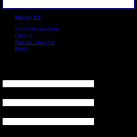
Magyar HU
Cerere de adeziune
Cursuri
Curs de Liturghie
Radio
Contact
Numele tău (obligatoriu)
Emailul tău (obligatoriu)
Numărul tău de telefon
Subiect