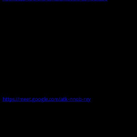
Următorul serviciu divin online
Duminica de la ora 11:00 – 11:45
România
,
ora 10:00-
10:45 Austria, Ungaria, Germania, Belgia, Franța, ora
9:00-9:45 Anglia, Irlanda suntem online pe Google Meet
https://meet.google.com/atk-nnob-rxy
Serviciu divin în plen parohii locale:
Timișoara 1, Gherla,
Duminica ora 9:30-10:15