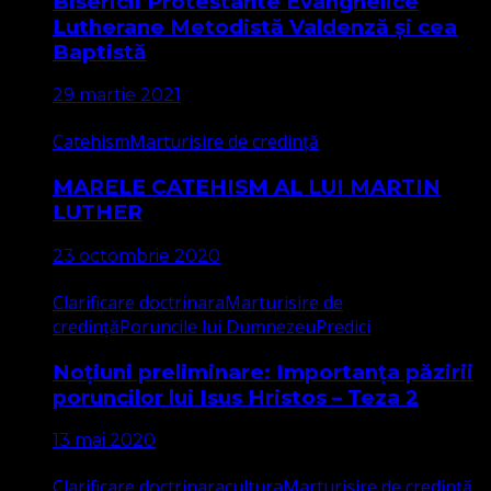
Bisericii Protestante Evanghelice
Lutherane Metodistă Valdenză și cea
Baptistă
29 martie 2021
Catehism
Marturisire de credință
MARELE CATEHISM AL LUI MARTIN
LUTHER
23 octombrie 2020
Clarificare doctrinara
Marturisire de
credință
Poruncile lui Dumnezeu
Predici
Noțiuni preliminare: Importanța păzirii
poruncilor lui Isus Hristos – Teza 2
13 mai 2020
Clarificare doctrinara
cultura
Marturisire de credință