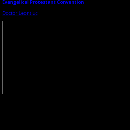
Evangelical Protestant Convention
Doctor Leontiuc
CONVENŢIA PROTESTANTĂ EVANGHELICĂ VALDENZĂ –
METODISTĂ – LUTHERANĂ nu se confundă cu Biserica
Evanghelică-Lutherană Sinod Prezbiteriană , nici cu
Biserica Evanghelică C.A. din România, și nici cu alte
grupări religioase sau asociații lutherane autonome .