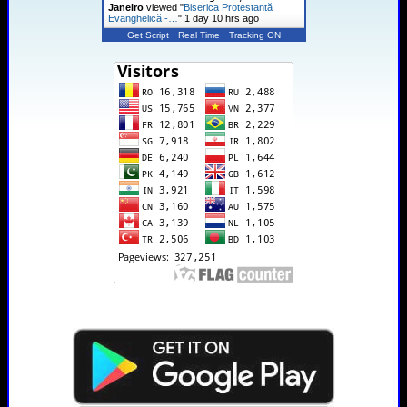
Janeiro
viewed "
Biserica Protestantă
Evanghelică -…
"
1 day 10 hrs ago
Get Script
Real Time
Tracking ON