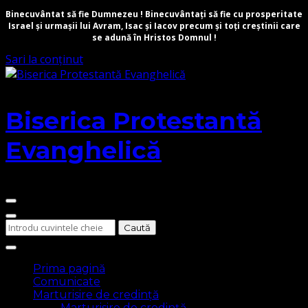
Binecuvântat să fie Dumnezeu ! Binecuvântați să fie cu prosperitate
Israel și urmașii lui Avram, Isac și Iacov precum și toți creștinii care
se adună în Hristos Domnul !
Sari la conținut
Biserica Protestantă
Evanghelică
Cauți
ceva?
Prima pagină
Comunicate
Marturisire de credință
Marturisire de credință