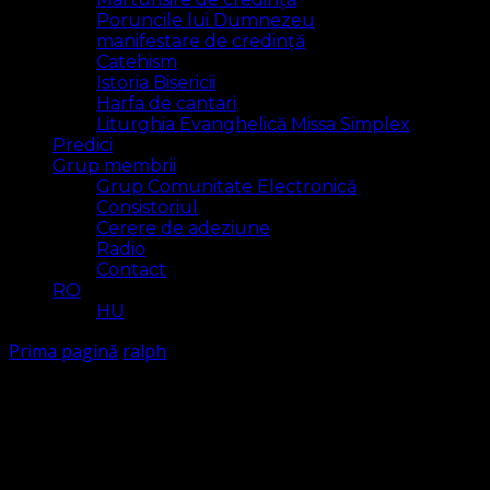
Poruncile lui Dumnezeu
manifestare de credință
Catehism
Istoria Bisericii
Harfa de cantari
Liturghia Evanghelică Missa Simplex
Predici
Grup membrii
Grup Comunitate Electronică
Consistoriul
Cerere de adeziune
Radio
Contact
RO
HU
Prima pagină
ralph
ralph
Arăt
1 rezultat(e)