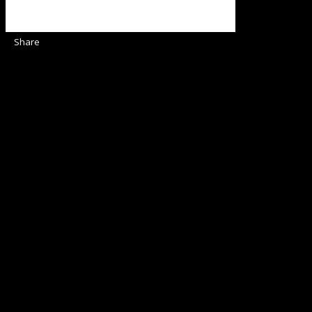
Share
Sediul Asociației Religioase
Strada Sinaia 19,
Ghiroda 307200 IBAN: RO84BRDE360SV00405463600 BRD