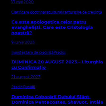
13 mai 2020
Clarificare doctrinara
cultura
Marturisire de credință
Ce este apologetica celor patru
evangheliști. Care este Cristologia
noastră?
9 iunie 2023
manifestare de credință
Predici
DUMINICA 20 AUGUST 2023 – Liturghia
cu Confirmație
21 august 2023
Predici
Rusalii
Duminica Coborârii Duhului Sfânt,
Dominica Pentecostes, Shavuot. Întâia