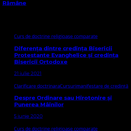
Rămâne
Cele mai citite
Curs de doctrine religioase comparate
Diferența dintre credința Bisericii
Protestante Evanghelice și credința
Bisericii Ortodoxe
21 iulie 2021
Clarificare doctrinara
Cursuri
manifestare de credință
Despre Ordinare sau Hirotonire și
Punerea Mâinilor
5 iunie 2020
Curs de doctrine religioase comparate