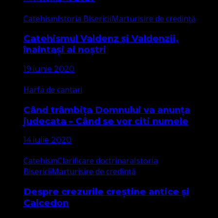
Catehism
Istoria Bisericii
Marturisire de credință
Catehismul Valdenz și Valdenzii,
înaintași ai noștri
19 iunie 2020
Harfa de cantari
Când trâmbița Domnului va anunța
judecata – Când se vor citi numele
14 iulie 2020
Catehism
Clarificare doctrinara
Istoria
Bisericii
Marturisire de credință
Despre crezurile creștine antice și
Calcedon