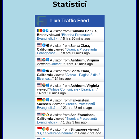
Statistici
Live Traffic Feed
A visitor from
Comana De Sus,
Brasov
viewed "
Biserica Protestantă
Evanghelică -…
"
5 hrs 50 mins ago
A visitor from
Santa Clara,
California
viewed "
Biserica Protestantă
Evanghelică -…
"
8 hrs 11 mins ago
A visitor from
Ashburn, Virginia
viewed "
Contact -
"
9 hrs 12 mins ago
A visitor from
Santa Clara,
California
viewed "
Arhive - Pagina 2 din 2 -
Biserica…
"
14 hrs ago
A visitor from
Ashburn, Virginia
viewed "
Arhive Comunicate - Biserica…
"
14 hrs 50 mins ago
A visitor from
Falkenstein,
Sachsen
viewed "
Biserica Protestantă
Evanghelică -…
"
21 hrs 43 mins ago
A visitor from
San Francisco,
California
viewed "
Biserica Protestantă
Evanghelică -…
"
1 day 3 hrs ago
A visitor from
Singapore
viewed
"
O, ce valuri de-ndurare -
"
1 day 7 hrs ago