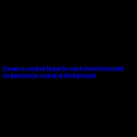
Despre cadrul legal în care funcționează
Organizația noastră Religioasă
Sponsor Site