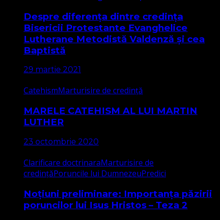
Despre diferența dintre credința
Bisericii Protestante Evanghelice
Lutherane Metodistă Valdenză și cea
Baptistă
29 martie 2021
Catehism
Marturisire de credință
MARELE CATEHISM AL LUI MARTIN
LUTHER
23 octombrie 2020
Clarificare doctrinara
Marturisire de
credință
Poruncile lui Dumnezeu
Predici
Noțiuni preliminare: Importanța păzirii
poruncilor lui Isus Hristos – Teza 2