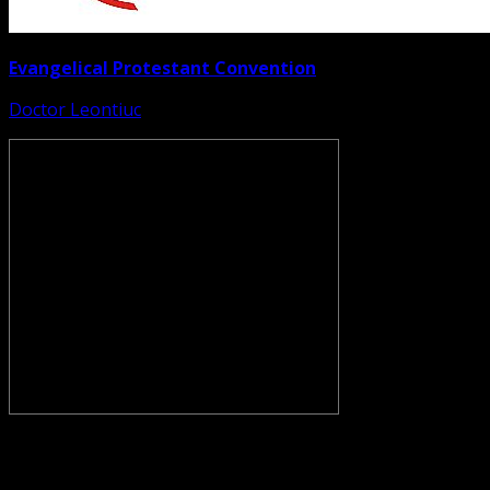
Evangelical Protestant Convention
Doctor Leontiuc
CONVENŢIA PROTESTANTĂ EVANGHELICĂ VALDENZĂ –
METODISTĂ – LUTHERANĂ nu se confundă cu Biserica