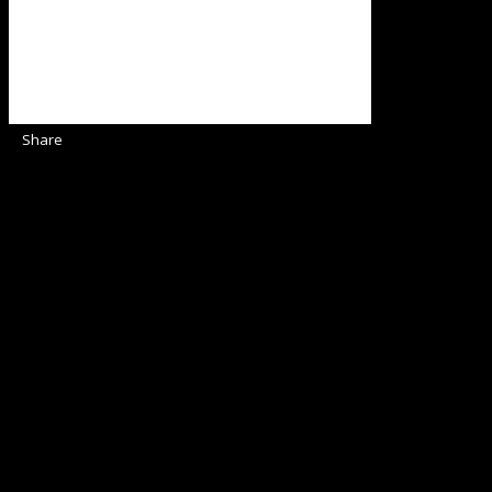
Share
Sediul Asociației Religioase