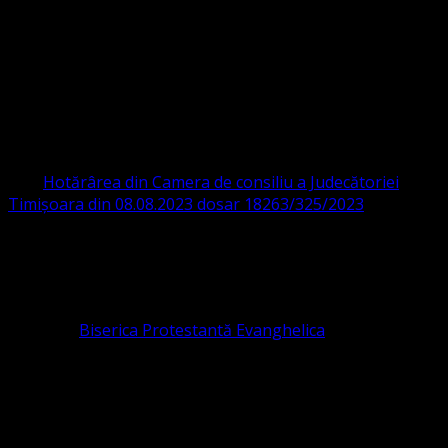
Strada Sinaia 19,
Ghiroda 307200 IBAN: RO84BRDE360SV00405463600 BRD
ORGANIZAȚIA RELIGIOASĂ CONVENŢIA
PROTESTANTĂ EVANGHELICĂ VALDENZĂ
– METODISTĂ – LUTHERANĂ
CIF 16759059 aprobată cu modificări la statut și denumire
prin
Hotărârea din Camera de consiliu a Judecătoriei
Timișoara din 08.08.2023 dosar 18263/325/2023
.
ASOCIAȚIA RELIGIOASĂ este prezentă și în România prin
Organizația religioasă.
pastor coordonator: Leontiuc Marius
Pastor la
Biserica Protestantă Evanghelica
Contact: contact@bisericaevanghelica.com
Ne puteți susține financiar. Iată datele noastre: Conventia
Protestantă Evanghelică Valdenză-Metodistă-Lutherană ,