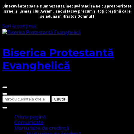
Binecuvântat să fie Dumnezeu ! Binecuvântați să fie cu prosperitate
Israel și urmașii lui Avram, Isac și Iacov precum și toți creștinii care
se adună în Hristos Domnul !
Sari la conținut
Biserica Protestantă
Evanghelică
Cauți
ceva?
Prima pagină
Comunicate
Marturisire de credință
Marturisire de credință