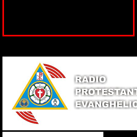
RON, Banca B.R.D. - G.S.G., SWIFT CODE: BRDEROBU
Poți dona prin paypal sau card, ajutând lucrarea
noastră. Dumnezeu răsplătește însutit efortul tău
pentru Biserica Protestantă Evanghelică
Binecuvântate fie cu iertare și mântuire sufletele care
ajută Biserica noastră !