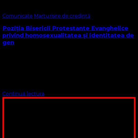
Comunicate
Marturisire de credință
Poziția Bisericii Protestante Evanghelice
privind homosexualitatea și identitatea de
gen
Poziția Bisericii Protestante Evanghelice privind
homosexualitatea și identitatea de gen Poziția Bisericii
Protestante Evanghelice privind homosexualitatea și
identitatea de gen 1. Fundament biblic Biserica
Protestantă Evanghelică își întemeiază învățătura pe …
Continuă lectura
Poți dona bani și să sprijini această lucrare a Domnului.
Suntem cea mai nevoiașă biserică din România. Nu avem
fond pentru a ne salariza pastorii, nu avem construcții
unde să ne adunăm, sediul nostru este în locuința unuia
dintre slujitorii noștri. Ajutorul tău este o binecuvântare
Contul nostru: IBAN: RO84BRDE360SV00405463600, in