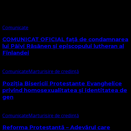
Comunicate
Comunicate
COMUNICAT OFICIAL față de condamnarea
lui Päivi Räsänen și episcopului lutheran al
Finlandei
Comunicate
Marturisire de credință
Poziția Bisericii Protestante Evanghelice
privind homosexualitatea și identitatea de
gen
Comunicate
Marturisire de credință
Reforma Protestantă – Adevărul care