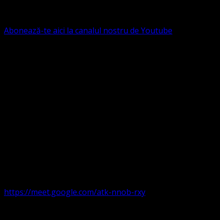
IBAN: RO84BRDE360SV00405463600, in RON, Banca
B.R.D. - G.S.G., SWIFT CODE: BRDEROBU
Abonează-te aici la canalul nostru de Youtube
Următorul serviciu divin online
Duminica de la ora 11:00 – 11:45
România
,
ora 10:00-
10:45 Austria, Ungaria, Germania, Belgia, Franța, ora
9:00-9:45 Anglia, Irlanda suntem online pe Google Meet
https://meet.google.com/atk-nnob-rxy
Serviciu divin în plen parohii locale: