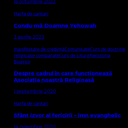
16 octombrie 2022
Harfa de cantari
Condu-mă Doamne Yehowah
3 aprilie 2023
manifestare de credință
Comunicate
Curs de doctrine
religioase comparate
Curs de Liturghie
Istoria
Bisericii
Despre cadrul în care funcționează
Asociația noastră Religioasă
1 septembrie 2020
Harfa de cantari
Sfânt izvor al fericirii – imn evanghelic
14 noiembrie 2020