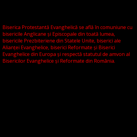
Evanghelică-Lutherană Sinod Prezbiteriană , nici cu
Biserica Evanghelică C.A. din România, și nici cu alte
grupări religioase sau asociații lutherane autonome .
Biserica Protestantă Evanghelică se află în comuniune cu
bisericile Anglicane și Episcopale din toată lumea,
bisericile Prezbiteriene din Statele Unite, biserici ale
Alianței Evanghelice, biserici Reformate și Biserici
Evanghelice din Europa și respectă statutul de amvon al
Bisericilor Evanghelice și Reformate din România.
Biserica noastră este așezată în învățătura poruncilor
Noului Testament și este constituită la comandamentul
acestora, la chemarea acestora.
Pictura din antet, reprezintă un interior al unei biserici
evanghelice, inspirat dintr-o biserică bavareză și
ilustrează conceptul nostru asupra arhitecturii bisericești
cu elemente gotice sau eclectice. Folosim fotografii ale
unor biserici înfrățite sau similare, cu acordul pastorilor.
_________________________