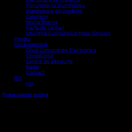
Poruncile lui Dumnezeu
manifestare de credință
Catehism
Istoria Bisericii
Harfa de cantari
Liturghia Evanghelică Missa Simplex
Predici
Grup membrii
Grup Comunitate Electronică
Consistoriul
Cerere de adeziune
Radio
Contact
RO
HU
Prima pagină
poziția
poziția
Arăt
1 rezultat(e)