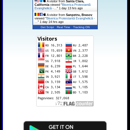
A visitor from
Santa Clara,
California
viewed "
Biserica Protestantă
Evanghelică -…
"
1 day 13 hrs ago
A visitor from
Sanpetru, Brasov
viewed "
Biserica Protestantă Evanghelică -
…
"
1 day 14 hrs ago
Get Script
Real Time
Tracking ON