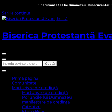
Binecuvântat să fie Dumnezeu ! Binecuvântați să 
Sari la conținut
Biserica Protestantă Ev
Cauți
ceva?
Prima pagină
Comunicate
Marturisire de credință
Marturisire de credință
Poruncile lui Dumnezeu
manifestare de credință
Catehism
Istoria Bisericii