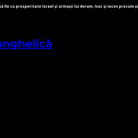
fie cu prosperitate Israel și urmașii lui Avram, Isac și Iacov precum și
anghelică