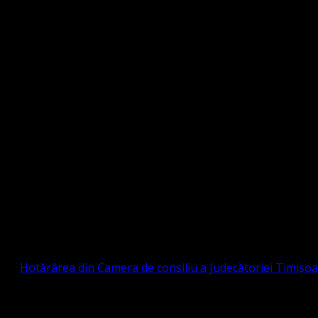
Strada Sinaia 19, Ghiroda 307200 IBAN: RO84BR
OTESTANTĂ EVANGHELICĂ VALDENZĂ – MET
prin
Hotărârea din Camera de consiliu a Judecătoriei Timișo
eligioasă.