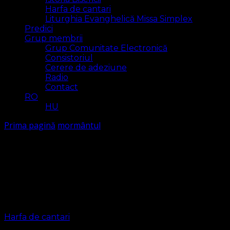
Harfa de cantari
Liturghia Evanghelică Missa Simplex
Predici
Grup membrii
Grup Comunitate Electronică
Consistoriul
Cerere de adeziune
Radio
Contact
RO
HU
Prima pagină
mormântul
mormântul
Arăt
1 rezultat(e)
Harfa de cantari