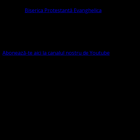
Pastor la
Biserica Protestantă Evanghelica
Contact: contact@bisericaevanghelica.com
Ne puteți susține financiar. Iată datele noastre: Conven
G.S.G., SWIFT CODE: BRDEROBU
Abonează-te aici la canalul nostru de Youtube
Următorul serviciu divin online
Duminica de la ora 11:00 – 11:45
România
,
ora 10:00-10:4