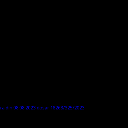
DE360SV00405463600 BRD
ODISTĂ – LUTHERANĂ
ara din 08.08.2023 dosar 18263/325/2023
. ASOCIAȚIA