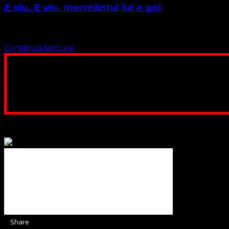
E viu, E viu, mormântul lui e gol
Interpretare: Corul Evanghelic Timișoara la Ateneul Român R:
Continuă lectura
Poți dona bani și să sprijini această lucrare a Domnului.
ne adunăm, sediul nost
Contul nostru: IBAN: 
Poți dona prin paypal sau card, ajutând
Binecuvântate fie cu iertare și mântuire sufletele care ajută
Share