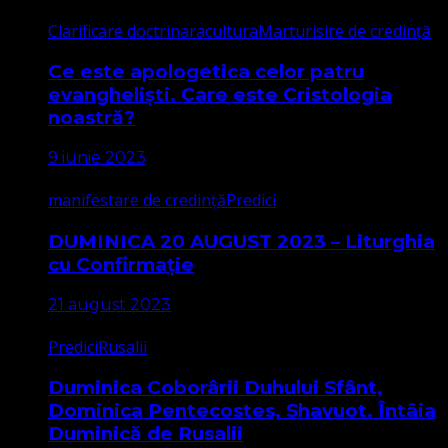
Clarificare doctrinara
cultura
Marturisire de credință
Ce este apologetica celor patru
evangheliști. Care este Cristologia
noastră?
9 iunie 2023
manifestare de credință
Predici
DUMINICA 20 AUGUST 2023 – Liturghia
cu Confirmație
21 august 2023
Predici
Rusalii
Duminica Coborârii Duhului Sfânt,
Dominica Pentecostes, Shavuot. Întâia
Duminică de Rusalii