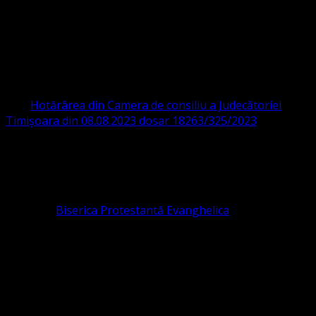
ORGANIZAȚIA RELIGIOASĂ CONVENŢIA
PROTESTANTĂ EVANGHELICĂ VALDENZĂ
– METODISTĂ – LUTHERANĂ
CIF 16759059 aprobată cu modificări la statut și denumire
prin
Hotărârea din Camera de consiliu a Judecătoriei
Timișoara din 08.08.2023 dosar 18263/325/2023
.
ASOCIAȚIA RELIGIOASĂ este prezentă și în România prin
Organizația religioasă.
pastor coordonator: Leontiuc Marius
Pastor la
Biserica Protestantă Evanghelica
Contact: contact@bisericaevanghelica.com
Ne puteți susține financiar. Iată datele noastre: Conventia
Protestantă Evanghelică Valdenză-Metodistă-Lutherană ,
IBAN: RO84BRDE360SV00405463600, in RON, Banca
B.R.D. - G.S.G., SWIFT CODE: BRDEROBU