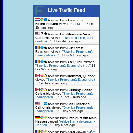
Live Traffic Feed
A visitor from
Amsterdam,
Noord-holland
viewed "
Contact -
"
3 hrs
15 mins ago
A visitor from
Mountain View,
California
viewed "
Despre diferența dintre
credința…
"
11 hrs 49 mins ago
A visitor from
Bucharest,
Bucuresti
viewed "
Biserica Protestantă
Evanghelică -…
"
11 hrs 53 mins ago
A visitor from
Atel, Sibiu
viewed
"
Biserica Protestantă Evanghelică -…
"
14
hrs 37 mins ago
A visitor from
Montreal, Quebec
viewed "
Biserica Protestantă Evanghelică -
…
"
20 hrs 53 mins ago
A visitor from
Burnaby, British
Columbia
viewed "
Biserica Protestantă
Evanghelică -…
"
21 hrs 2 mins ago
A visitor from
San Francisco,
California
viewed "
Biserica Protestantă
Evanghelică -…
"
1 day 5 hrs ago
A visitor from
Frankfurt Am Main,
Hessen
viewed "
Arhive Harfa de cantari -
Biserica…
"
1 day 6 hrs ago
A visitor from
Arad
viewed "
Sfânt