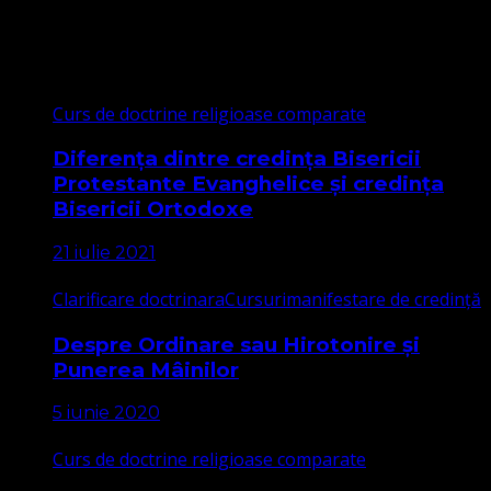
Cele mai citite
Curs de doctrine religioase comparate
Diferența dintre credința Bisericii
Protestante Evanghelice și credința
Bisericii Ortodoxe
21 iulie 2021
Clarificare doctrinara
Cursuri
manifestare de credință
Despre Ordinare sau Hirotonire și
Punerea Mâinilor
5 iunie 2020
Curs de doctrine religioase comparate