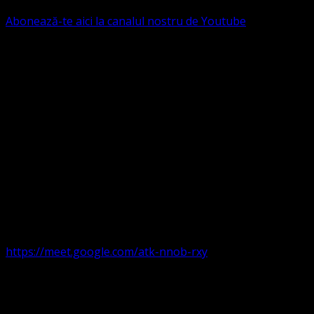
Abonează-te aici la canalul nostru de Youtube
Următorul serviciu divin online
Duminica de la ora 11:00 – 11:45
România
,
ora 10:00-
10:45 Austria, Ungaria, Germania, Belgia, Franța, ora
9:00-9:45 Anglia, Irlanda suntem online pe Google Meet
https://meet.google.com/atk-nnob-rxy
Serviciu divin în plen parohii locale:
Timișoara 1, Gherla,