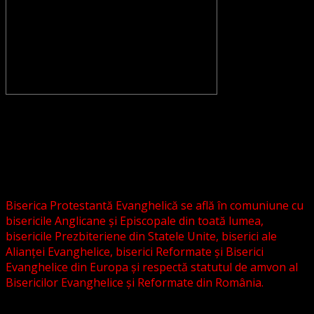
CONVENŢIA PROTESTANTĂ EVANGHELICĂ VALDENZĂ –
METODISTĂ – LUTHERANĂ nu se confundă cu Biserica
Evanghelică-Lutherană Sinod Prezbiteriană , nici cu
Biserica Evanghelică C.A. din România, și nici cu alte
grupări religioase sau asociații lutherane autonome .
Biserica Protestantă Evanghelică se află în comuniune cu
bisericile Anglicane și Episcopale din toată lumea,
bisericile Prezbiteriene din Statele Unite, biserici ale
Alianței Evanghelice, biserici Reformate și Biserici
Evanghelice din Europa și respectă statutul de amvon al
Bisericilor Evanghelice și Reformate din România.
Biserica noastră este așezată în învățătura poruncilor