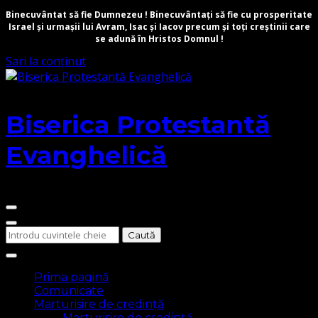
Binecuvântat să fie Dumnezeu ! Binecuvântați să fie cu prosperitate
Israel și urmașii lui Avram, Isac și Iacov precum și toți creștinii care
se adună în Hristos Domnul !
Sari la conținut
Biserica Protestantă
Evanghelică
Cauți
ceva?
Prima pagină
Comunicate
Marturisire de credință
Marturisire de credință