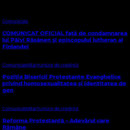
Comunicate
Comunicate
COMUNICAT OFICIAL față de condamnarea
lui Päivi Räsänen și episcopului lutheran al
Finlandei
Comunicate
Marturisire de credință
Poziția Bisericii Protestante Evanghelice
privind homosexualitatea și identitatea de
gen
Comunicate
Marturisire de credință
Reforma Protestantă – Adevărul care
Rămâne