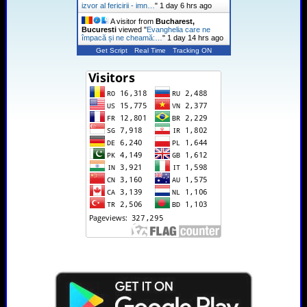
izvor al fericirii - imn…
"
1 day 6 hrs ago
A visitor from
Bucharest,
Bucuresti
viewed "
Evanghelia care ne
împacă și ne cheamă:…
"
1 day 14 hrs ago
Get Script
Real Time
Tracking ON