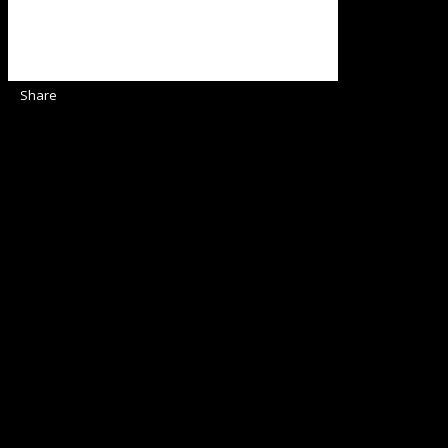
Share
Sediul Asociației Religioase
Strada Sinaia 19,
Ghiroda 307200 IBAN: RO84BRDE360SV00405463600 BRD