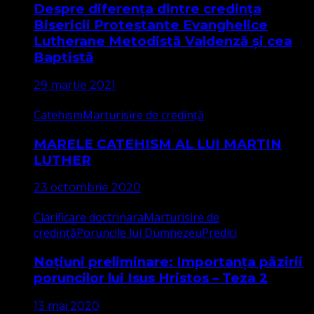
Despre diferența dintre credința
Bisericii Protestante Evanghelice
Lutherane Metodistă Valdenză și cea
Baptistă
29 martie 2021
Catehism
Marturisire de credință
MARELE CATEHISM AL LUI MARTIN
LUTHER
23 octombrie 2020
Clarificare doctrinara
Marturisire de
credință
Poruncile lui Dumnezeu
Predici
Noțiuni preliminare: Importanța păzirii
poruncilor lui Isus Hristos – Teza 2
13 mai 2020