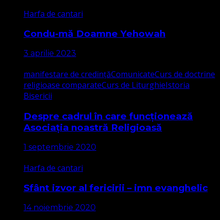
Harfa de cantari
Condu-mă Doamne Yehowah
3 aprilie 2023
manifestare de credință
Comunicate
Curs de doctrine
religioase comparate
Curs de Liturghie
Istoria
Bisericii
Despre cadrul în care funcționează
Asociația noastră Religioasă
1 septembrie 2020
Harfa de cantari
Sfânt izvor al fericirii – imn evanghelic
14 noiembrie 2020