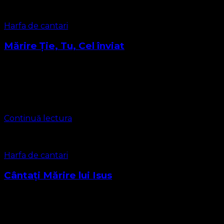
Harfa de cantari
Mărire Ție, Tu, Cel înviat
Mărire Ție, Tu, Cel înviat Muzica: G. F. Händel Versuri:
Edmond Louis Budry (1904) Mărire Ție, Tu, Cel înviat, Al
Tău Nume fie veșnic lăudat! Noaptea-ntunecoasă viu s-a
luminat, Mâna-Ți …
Continuă lectura
Harfa de cantari
Cântați Mărire lui Isus
James Ellor 1866 1. Cântaţi mărire lui Isus! Cu cerul vă­-
nchinaţi, Cu cerul vă-­nchinaţi! Pe Domnul să-­L glorificaţi!
R: Şi slavă, slavă, slavă, Slavă lui Dumnezeu să-­I daţi! 2.