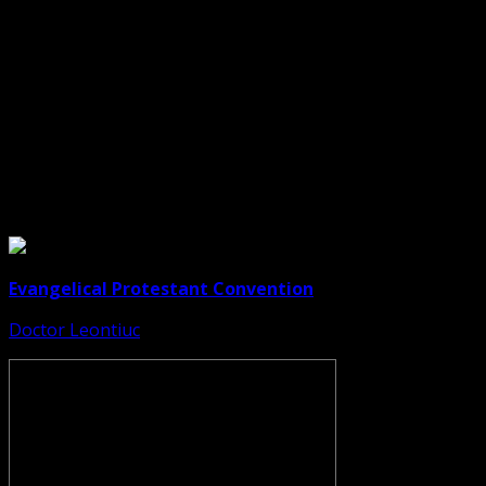
Dorim un like
Legături Utile
Evangelical Protestant Convention
Doctor Leontiuc