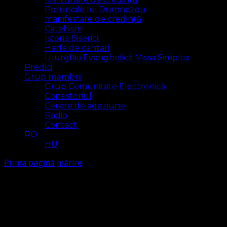
Poruncile lui Dumnezeu
manifestare de credință
Catehism
Istoria Bisericii
Harfa de cantari
Liturghia Evanghelică Missa Simplex
Predici
Grup membrii
Grup Comunitate Electronică
Consistoriul
Cerere de adeziune
Radio
Contact
RO
HU
Prima pagină
mărire
mărire
Arăt
2 rezultat(e)