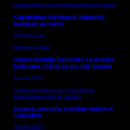
Catehism
Istoria Bisericii
Marturisire de credință
Catehismul Valdenz și Valdenzii,
înaintași ai noștri
19 iunie 2020
Harfa de cantari
Când trâmbița Domnului va anunța
judecata – Când se vor citi numele
14 iulie 2020
Catehism
Clarificare doctrinara
Istoria
Bisericii
Marturisire de credință
Despre crezurile creștine antice și
Calcedon
26 iulie 2020