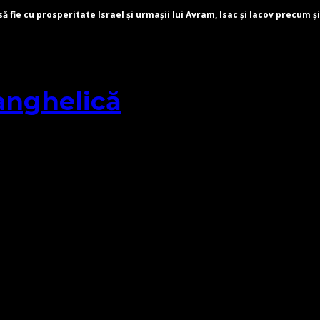
fie cu prosperitate Israel și urmașii lui Avram, Isac și Iacov precum și
anghelică