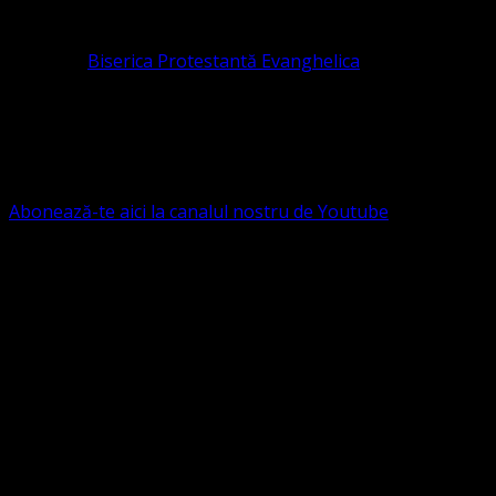
pastor coordonator: Leontiuc Marius
Pastor la
Biserica Protestantă Evanghelica
Contact: contact@bisericaevanghelica.com
Ne puteți susține financiar. Iată datele noastre: Conven
G.S.G., SWIFT CODE: BRDEROBU
Abonează-te aici la canalul nostru de Youtube
Următorul serviciu divin online
Duminica de la ora 11:00 – 11:45
România
,
ora 10:00-10:4