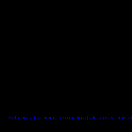
Strada Sinaia 19, Ghiroda 307200 IBAN: RO84BR
OTESTANTĂ EVANGHELICĂ VALDENZĂ – MET
prin
Hotărârea din Camera de consiliu a Judecătoriei Timișo
eligioasă.