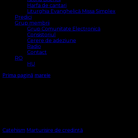
Harfa de cantari
Liturghia Evanghelică Missa Simplex
Predici
Grup membrii
Grup Comunitate Electronică
Consistoriul
Cerere de adeziune
Radio
Contact
RO
HU
Prima pagină
marele
marele
Arăt
1 rezultat(e)
Catehism
Marturisire de credință