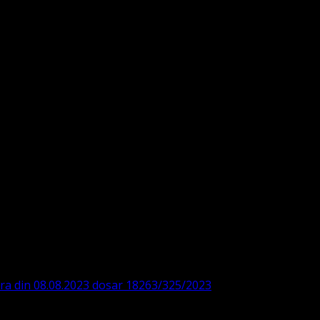
DE360SV00405463600 BRD
ODISTĂ – LUTHERANĂ
ara din 08.08.2023 dosar 18263/325/2023
. ASOCIAȚIA