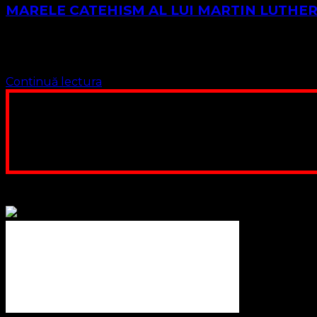
MARELE CATEHISM AL LUI MARTIN LUTHE
Traducere Prezbiter MARIUS LEONTIUC Nota traducerii: Prez
Marius Sebastian aparțin și revin editurii Noua Speranță …
Continuă lectura
Poți dona bani și să sprijini această lucrare a Domnului.
ne adunăm, sediul nost
Contul nostru: IBAN: 
Poți dona prin paypal sau card, ajutând
Binecuvântate fie cu iertare și mântuire sufletele care ajută