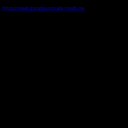
https://meet.google.com/atk-nnob-rxy
Serviciu divin în plen parohii locale:
Timișoara 1, Gherla,
Duminica ora 9:30-10:15
Arad, Ineu
a doua și a patra Duminică din lună ora 9:30-10:15 Ineu și 
Pentru perioada August-Noiembrie parohiile din diaspora, P
Translate: