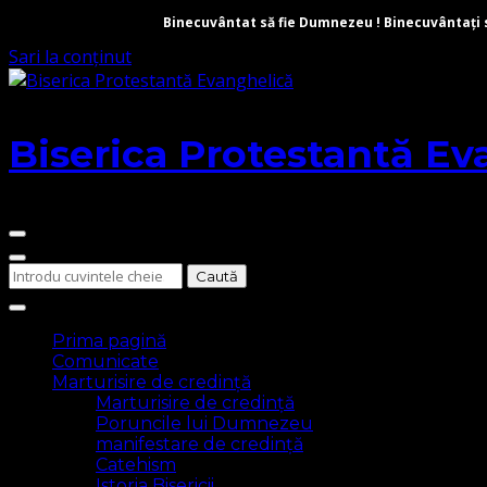
Binecuvântat să fie Dumnezeu ! Binecuvântați să 
Sari la conținut
Biserica Protestantă Ev
Cauți
ceva?
Prima pagină
Comunicate
Marturisire de credință
Marturisire de credință
Poruncile lui Dumnezeu
manifestare de credință
Catehism
Istoria Bisericii